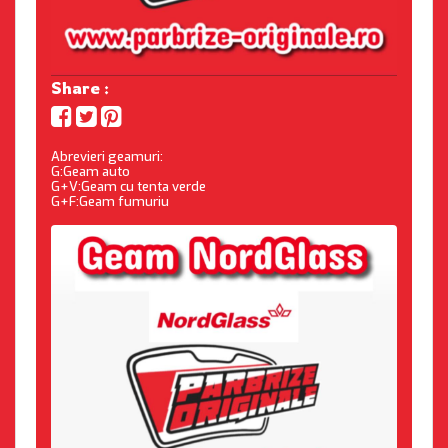
Share :
Abrevieri geamuri:
G:Geam auto
G+V:Geam cu tenta verde
G+F:Geam fumuriu