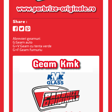
Share :
Abrevieri geamuri:
G:Geam auto
G+V:Geam cu tenta verde
G+F:Geam fumuriu