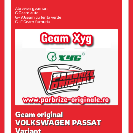
Abrevieri geamuri:
G:Geam auto
G+V:Geam cu tenta verde
G+F:Geam fumuriu
Geam original
VOLKSWAGEN PASSAT
Variant