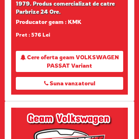
1979. Produs comercializat de catre
Parbrize 24 Ore.
Producator geam : KMK
Pret : 576 Lei
Cere oferta geam VOLKSWAGEN
PASSAT Variant
Suna vanzatorul