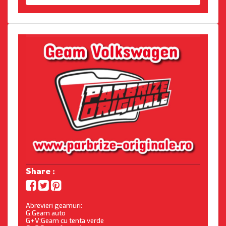
Share :
Abrevieri geamuri:
G:Geam auto
G+V:Geam cu tenta verde