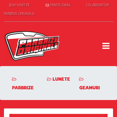
BUN VENIT PE
TRIMITE EMAIL
COLABORATORI
PARBRIZE ORIGINALE!
LUNETE
PARBRIZE
GEAMURI