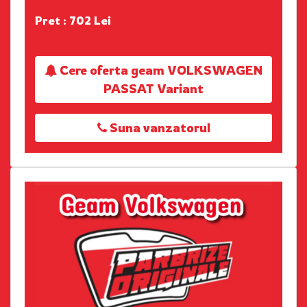
Pret : 702 Lei
Cere oferta geam VOLKSWAGEN
PASSAT Variant
Suna vanzatorul