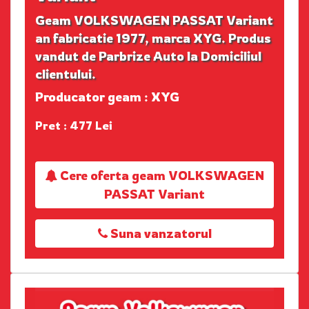
Geam VOLKSWAGEN PASSAT Variant
an fabricatie 1977, marca XYG. Produs
vandut de Parbrize Auto la Domiciliul
clientului.
Producator geam : XYG
Pret : 477 Lei
Cere oferta geam VOLKSWAGEN
PASSAT Variant
Suna vanzatorul