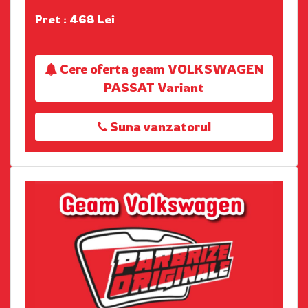
Pret : 468 Lei
Cere oferta geam VOLKSWAGEN
PASSAT Variant
Suna vanzatorul