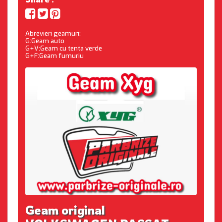
Abrevieri geamuri:
G:Geam auto
G+V:Geam cu tenta verde
G+F:Geam fumuriu
Geam original