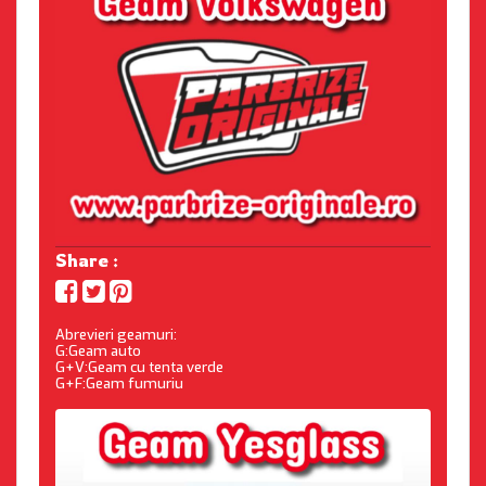
Share :
Abrevieri geamuri:
G:Geam auto
G+V:Geam cu tenta verde
G+F:Geam fumuriu