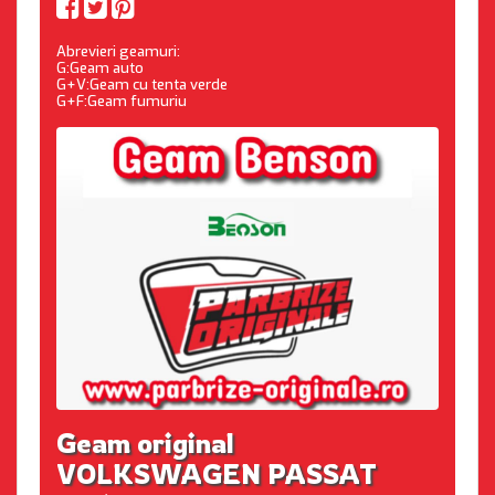
Abrevieri geamuri:
G:Geam auto
G+V:Geam cu tenta verde
G+F:Geam fumuriu
Geam original
VOLKSWAGEN PASSAT