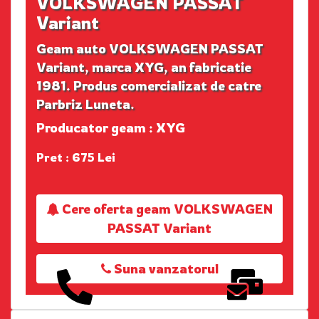
VOLKSWAGEN PASSAT
Variant
Geam auto VOLKSWAGEN PASSAT
Variant, marca XYG, an fabricatie
1981. Produs comercializat de catre
Parbriz Luneta.
Producator geam : XYG
Pret : 675 Lei
Cere oferta geam VOLKSWAGEN
PASSAT Variant
Suna vanzatorul