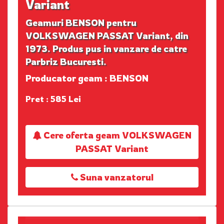
Variant
Geamuri BENSON pentru
VOLKSWAGEN PASSAT Variant, din
1973. Produs pus in vanzare de catre
Parbriz Bucuresti.
Producator geam : BENSON
Pret : 585 Lei
Cere oferta geam VOLKSWAGEN
PASSAT Variant
Suna vanzatorul