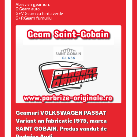
Abrevieri geamuri:
G:Geam auto
G+V:Geam cu tenta verde
G+F:Geam fumuriu
Geamuri VOLKSWAGEN PASSAT
Variant an fabricatie 1975, marca
SAINT GOBAIN. Produs vandut de
Parbrize Audi.