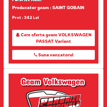
Producator geam : SAINT GOBAIN
Pret : 342 Lei
Cere oferta geam VOLKSWAGEN
PASSAT Variant
Suna vanzatorul