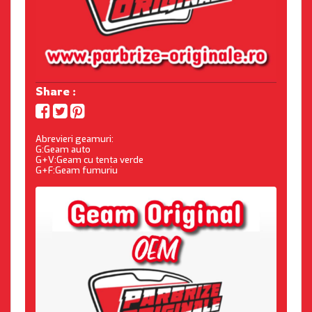
Share :
Abrevieri geamuri:
G:Geam auto
G+V:Geam cu tenta verde
G+F:Geam fumuriu