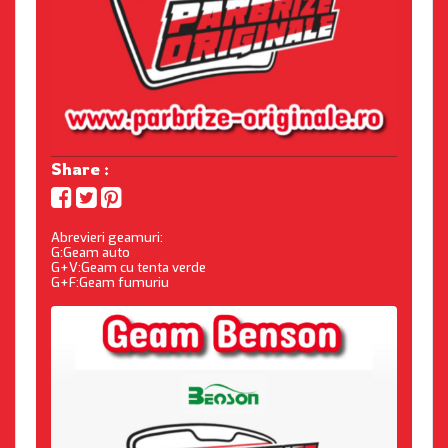
Share :
Abrevieri geamuri:
G:Geam auto
G+V:Geam cu tenta verde
G+F:Geam fumuriu