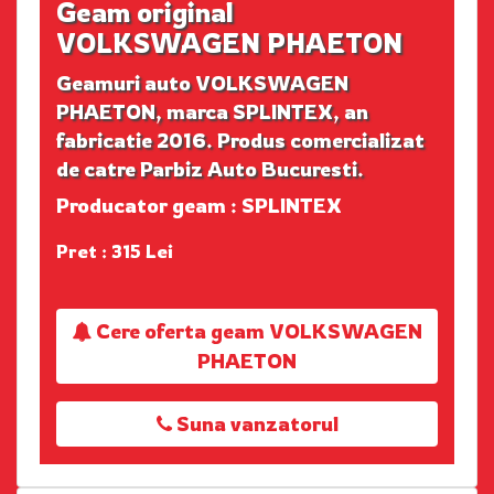
Geam original
VOLKSWAGEN PHAETON
Geamuri auto VOLKSWAGEN
PHAETON, marca SPLINTEX, an
fabricatie 2016. Produs comercializat
de catre Parbiz Auto Bucuresti.
Producator geam : SPLINTEX
Pret : 315 Lei
Cere oferta geam VOLKSWAGEN
PHAETON
Suna vanzatorul