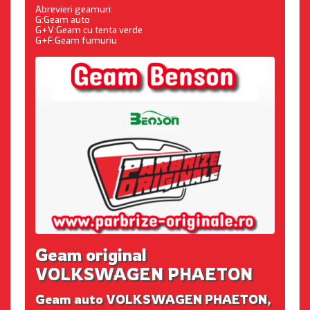
Abrevieri geamuri:
G:Geam auto
G+V:Geam cu tenta verde
G+F:Geam fumuriu
Geam original
VOLKSWAGEN PHAETON
Geam auto VOLKSWAGEN PHAETON,