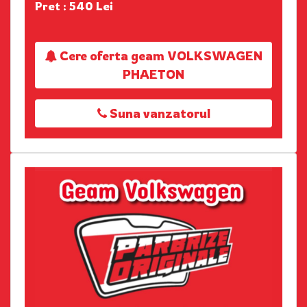
Pret : 540 Lei
Cere oferta geam VOLKSWAGEN
PHAETON
Suna vanzatorul