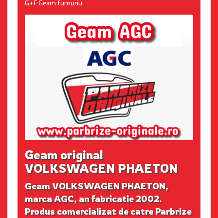
G+F:Geam fumuriu
Geam original
VOLKSWAGEN PHAETON
Geam VOLKSWAGEN PHAETON,
marca AGC, an fabricatie 2002.
Produs comercializat de catre Parbrize