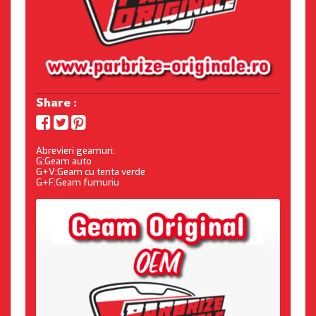
Share :
Abrevieri geamuri:
G:Geam auto
G+V:Geam cu tenta verde
G+F:Geam fumuriu