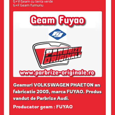
G+V:Geam cu tenta verde
G+F:Geam fumuriu
Geamuri VOLKSWAGEN PHAETON an
fabricatie 2005, marca FUYAO. Produs
vandut de Parbrize Audi.
Producator geam : FUYAO