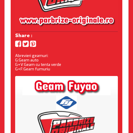
Share :
Abrevieri geamuri:
G:Geam auto
G+V:Geam cu tenta verde
G+F:Geam fumuriu