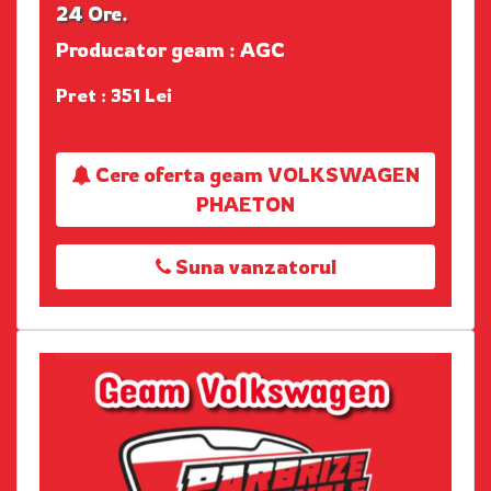
24 Ore.
Producator geam : AGC
Pret : 351 Lei
Cere oferta geam VOLKSWAGEN
PHAETON
Suna vanzatorul