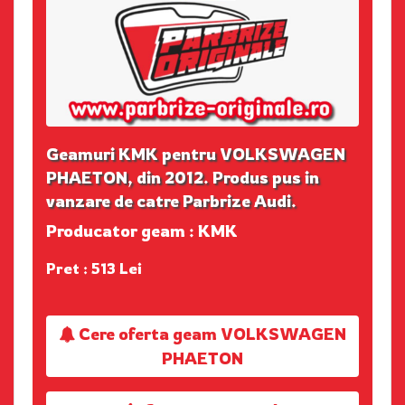
Geamuri KMK pentru VOLKSWAGEN
PHAETON, din 2012. Produs pus in
vanzare de catre Parbrize Audi.
Producator geam : KMK
Pret : 513 Lei
Cere oferta geam VOLKSWAGEN
PHAETON