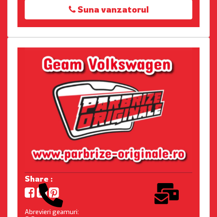
Suna vanzatorul
Share :
Abrevieri geamuri: