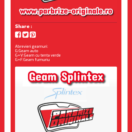
Share :
Abrevieri geamuri:
G:Geam auto
G+V:Geam cu tenta verde
G+F:Geam fumuriu