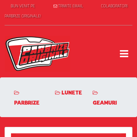
BUN VENIT PE
TRIMITE EMAIL
COLABORATORI
PARBRIZE ORIGINALE!
LUNETE
PARBRIZE
GEAMURI