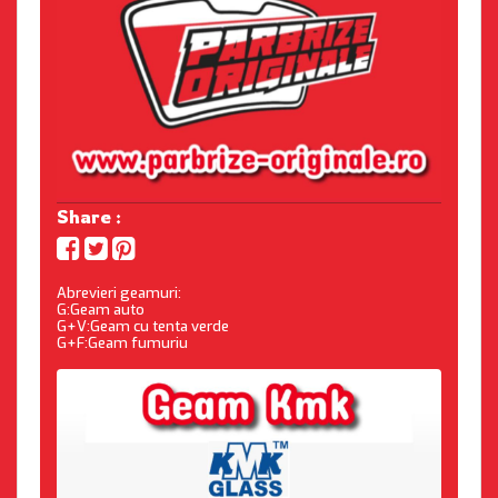
Share :
Abrevieri geamuri:
G:Geam auto
G+V:Geam cu tenta verde
G+F:Geam fumuriu