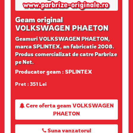
Geam original
VOLKSWAGEN PHAETON
Geamuri VOLKSWAGEN PHAETON,
marca SPLINTEX, an fabricatie 2008.
Produs comercializat de catre Parbrize
pe Net.
Producator geam : SPLINTEX
Pret : 351 Lei
Cere oferta geam VOLKSWAGEN
PHAETON
Suna vanzatorul