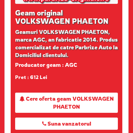
Geam original
VOLKSWAGEN PHAETON
Geamuri VOLKSWAGEN PHAETON,
marca AGC, an fabricatie 2014. Produs
comercializat de catre Parbrize Auto la
Domiciliul clientului.
Producator geam : AGC
Pret : 612 Lei
Cere oferta geam VOLKSWAGEN
PHAETON
Suna vanzatorul