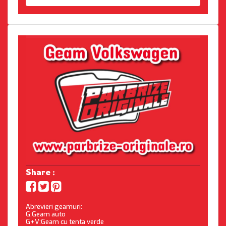
Share :
Abrevieri geamuri:
G:Geam auto
G+V:Geam cu tenta verde