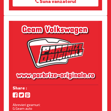
Suna vanzatorul
Share :
Abrevieri geamuri:
G:Geam auto