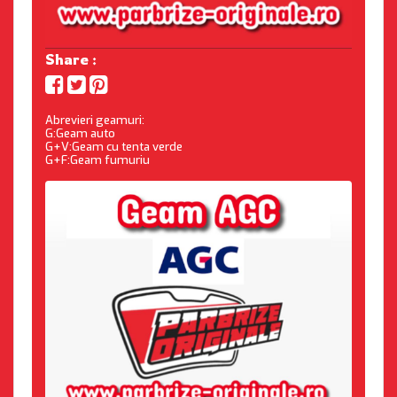
Share :
Abrevieri geamuri:
G:Geam auto
G+V:Geam cu tenta verde
G+F:Geam fumuriu