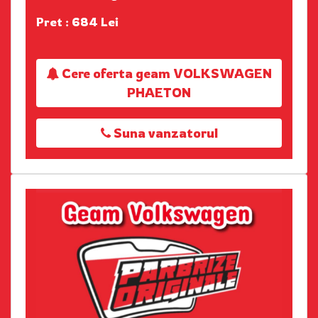
Pret : 684 Lei
Cere oferta geam VOLKSWAGEN
PHAETON
Suna vanzatorul