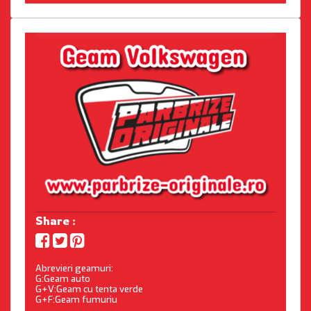
Share :
Abrevieri geamuri:
G:Geam auto
G+V:Geam cu tenta verde
G+F:Geam fumuriu