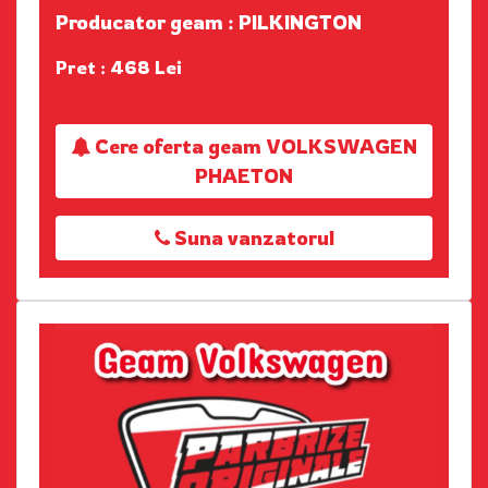
Producator geam : PILKINGTON
Pret : 468 Lei
Cere oferta geam VOLKSWAGEN
PHAETON
Suna vanzatorul