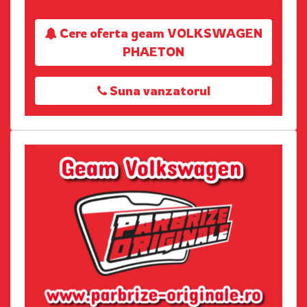
Cere oferta geam VOLKSWAGEN
PHAETON
Suna vanzatorul