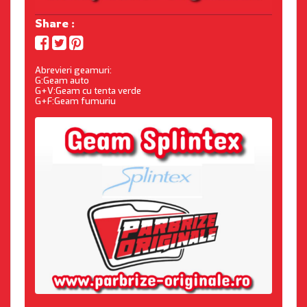
Share :
Abrevieri geamuri:
G:Geam auto
G+V:Geam cu tenta verde
G+F:Geam fumuriu