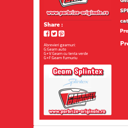
Ge
SPL
cat
Share :
Pr
Pre
Abrevieri geamuri:
G:Geam auto
G+V:Geam cu tenta verde
G+F:Geam fumuriu