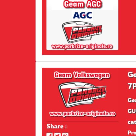
G
7
Ge
GU
cat
Share :
Pr