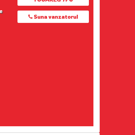
e
Suna vanzatorul