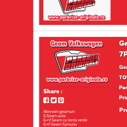
G
7
Ge
TOU
Par
Share :
Pr
Pr
Abrevieri geamuri:
G:Geam auto
G+V:Geam cu tenta verde
G+F:Geam fumuriu