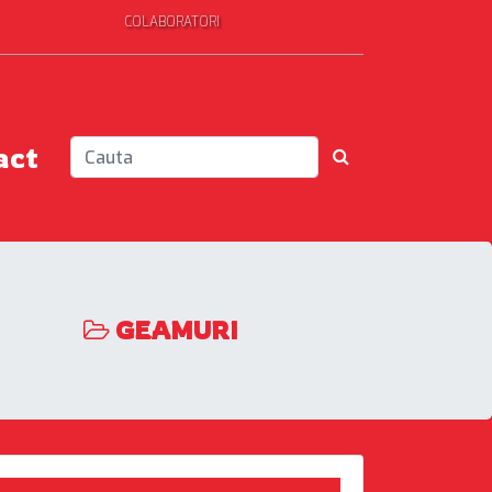
COLABORATORI
act
GEAMURI