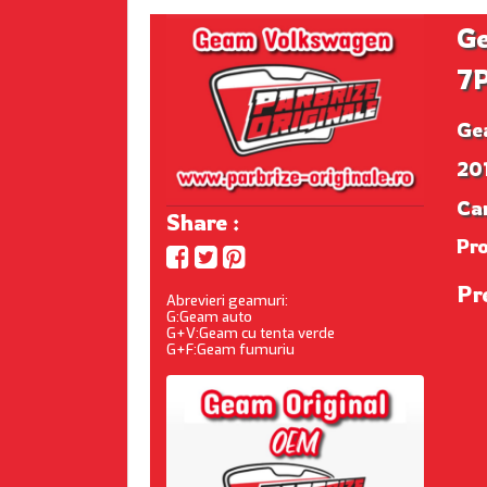
G
7
Ge
20
Ca
Share :
Pr
Pr
Abrevieri geamuri:
G:Geam auto
G+V:Geam cu tenta verde
G+F:Geam fumuriu