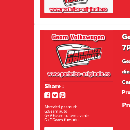
G
7
Ge
din
Ca
Share :
Pr
Pr
Abrevieri geamuri:
G:Geam auto
G+V:Geam cu tenta verde
G+F:Geam fumuriu