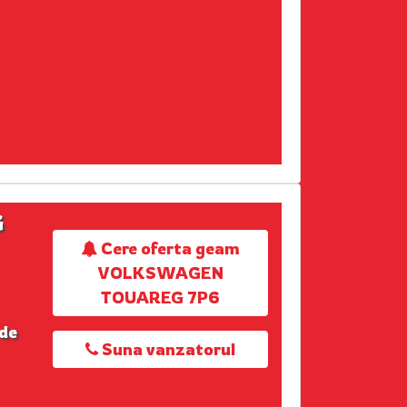
G
Cere oferta geam
VOLKSWAGEN
TOUAREG 7P6
 de
Suna vanzatorul