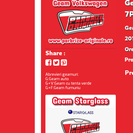
G
7
Ge
20
Ore
Share :
Pr
Pr
Abrevieri geamuri:
G:Geam auto
G+V:Geam cu tenta verde
G+F:Geam fumuriu