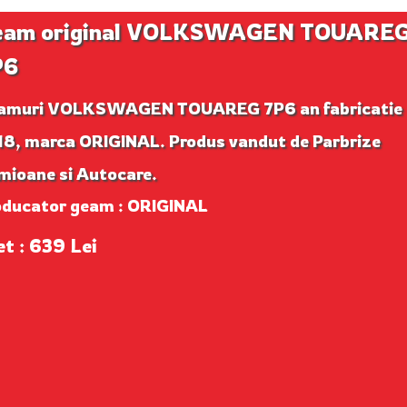
eam original VOLKSWAGEN TOUARE
P6
amuri VOLKSWAGEN TOUAREG 7P6 an fabricatie
18, marca ORIGINAL. Produs vandut de Parbrize
mioane si Autocare.
oducator geam : ORIGINAL
et : 639 Lei