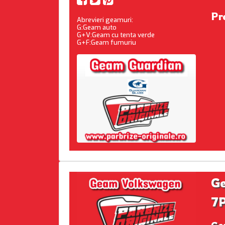
Pr
Abrevieri geamuri:
G:Geam auto
G+V:Geam cu tenta verde
G+F:Geam fumuriu
G
7