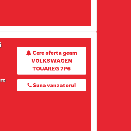
G
Cere oferta geam
VOLKSWAGEN
TOUAREG 7P6
re
Suna vanzatorul