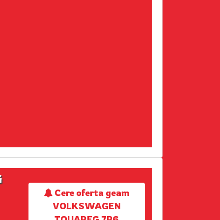
G
Cere oferta geam
VOLKSWAGEN
TOUAREG 7P6