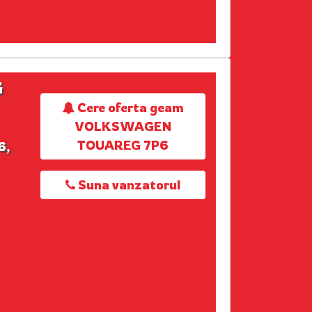
G
Cere oferta geam
VOLKSWAGEN
TOUAREG 7P6
6,
Suna vanzatorul