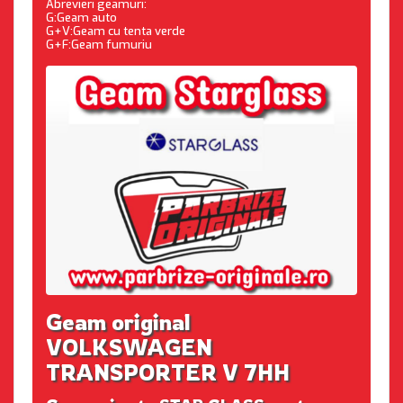
Abrevieri geamuri:
G:Geam auto
G+V:Geam cu tenta verde
G+F:Geam fumuriu
Geam original
VOLKSWAGEN
TRANSPORTER V 7HH