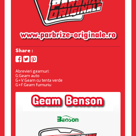
Share :
Abrevieri geamuri:
G:Geam auto
G+V:Geam cu tenta verde
G+F:Geam fumuriu