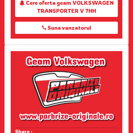
Cere oferta geam VOLKSWAGEN
TRANSPORTER V 7HH
Suna vanzatorul
Share :