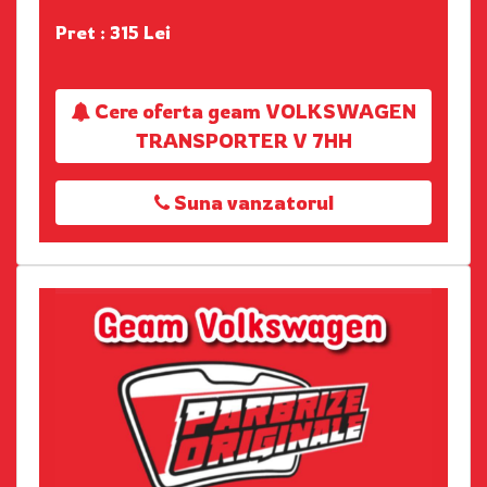
Pret : 315 Lei
Cere oferta geam VOLKSWAGEN
TRANSPORTER V 7HH
Suna vanzatorul