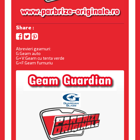
Share :
Abrevieri geamuri:
G:Geam auto
G+V:Geam cu tenta verde
G+F:Geam fumuriu