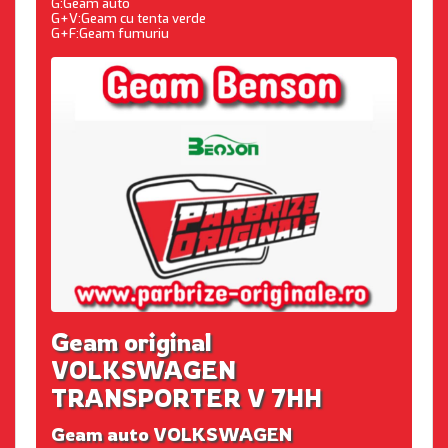
G:Geam auto
G+V:Geam cu tenta verde
G+F:Geam fumuriu
Geam original
VOLKSWAGEN
TRANSPORTER V 7HH
Geam auto VOLKSWAGEN