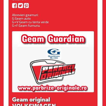
Abrevieri geamuri:
G:Geam auto
G+V:Geam cu tenta verde
G+F:Geam fumuriu
Geam original
VOLKSWAGEN