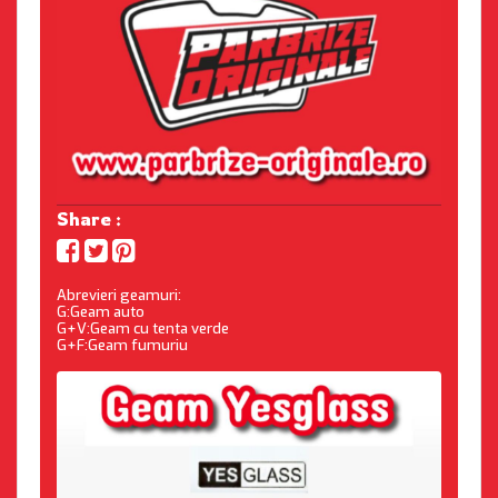
Share :
Abrevieri geamuri:
G:Geam auto
G+V:Geam cu tenta verde
G+F:Geam fumuriu