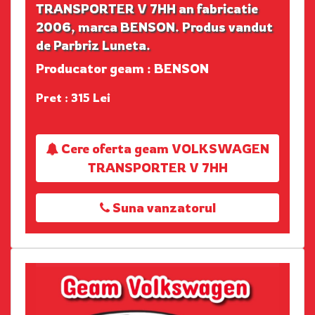
TRANSPORTER V 7HH an fabricatie
2006, marca BENSON. Produs vandut
de Parbriz Luneta.
Producator geam : BENSON
Pret : 315 Lei
Cere oferta geam VOLKSWAGEN
TRANSPORTER V 7HH
Suna vanzatorul