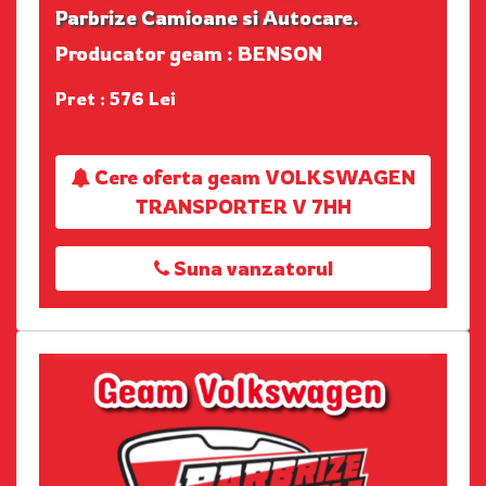
Parbrize Camioane si Autocare.
Producator geam : BENSON
Pret : 576 Lei
Cere oferta geam VOLKSWAGEN
TRANSPORTER V 7HH
Suna vanzatorul