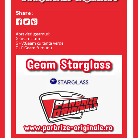
Share :
Abrevieri geamuri:
G:Geam auto
G+V:Geam cu tenta verde
G+F:Geam fumuriu