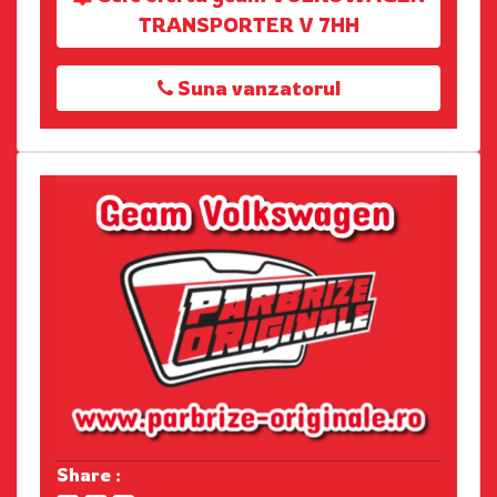
TRANSPORTER V 7HH
Suna vanzatorul
Share :