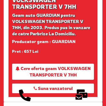
TRANSPORTER V 7HH
Geam auto GUARDIAN pentru
VOLKSWAGEN TRANSPORTER V
7HH, din 2003. Produs pus in vanzare
de catre Parbrize La Domiciliu.
Producator geam : GUARDIAN
Pret : 657 Lei
Cere oferta geam VOLKSWAGEN
TRANSPORTER V 7HH
Suna vanzatorul