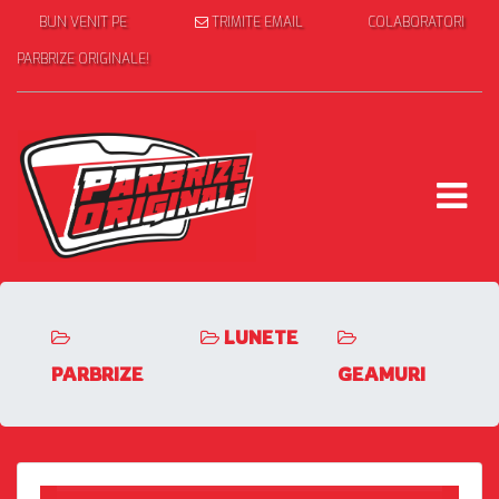
BUN VENIT PE
TRIMITE EMAIL
COLABORATORI
PARBRIZE ORIGINALE!
LUNETE
PARBRIZE
GEAMURI