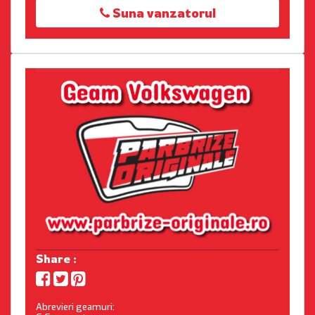
Suna vanzatorul
Share :
Abrevieri geamuri: