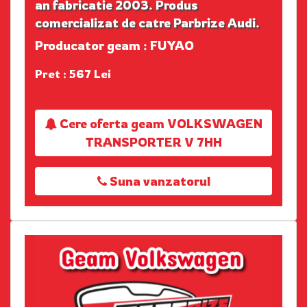
an fabricatie 2003. Produs
comercializat de catre Parbrize Audi.
Producator geam : FUYAO
Pret : 567 Lei
Cere oferta geam VOLKSWAGEN
TRANSPORTER V 7HH
Suna vanzatorul