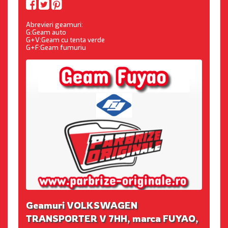
Abrevieri geamuri:
G:Geam auto
G+V:Geam cu tenta verde
G+F:Geam fumuriu
Geamuri VOLKSWAGEN
TRANSPORTER V 7HH, marca FUYAO,