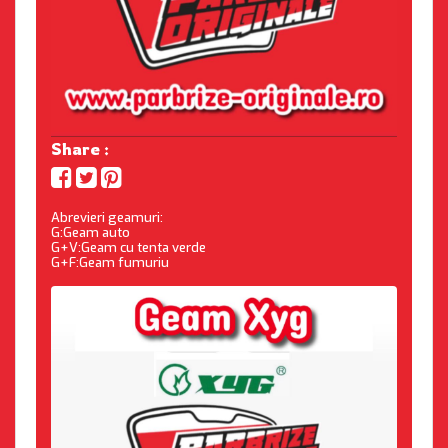
Share :
Abrevieri geamuri:
G:Geam auto
G+V:Geam cu tenta verde
G+F:Geam fumuriu