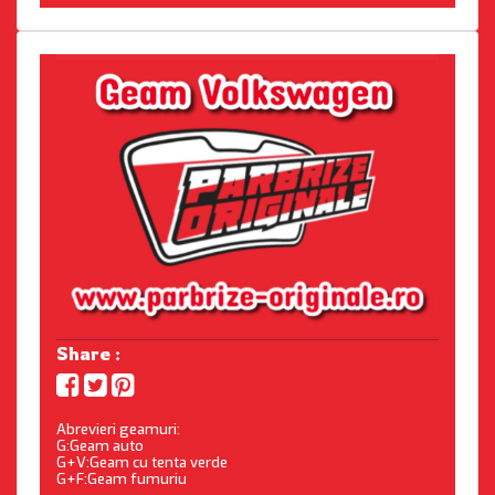
Share :
Abrevieri geamuri:
G:Geam auto
G+V:Geam cu tenta verde
G+F:Geam fumuriu