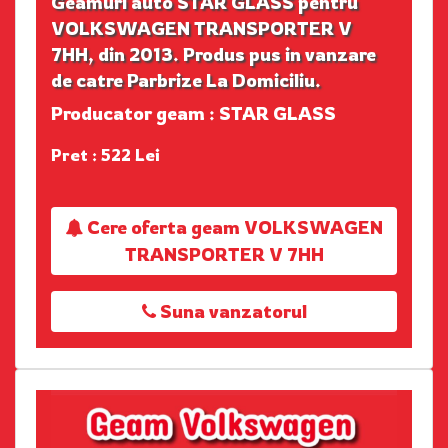
Geamuri auto STAR GLASS pentru
VOLKSWAGEN TRANSPORTER V
7HH, din 2013. Produs pus in vanzare
de catre Parbrize La Domiciliu.
Producator geam : STAR GLASS
Pret : 522 Lei
Cere oferta geam VOLKSWAGEN
TRANSPORTER V 7HH
Suna vanzatorul