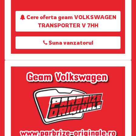
Cere oferta geam VOLKSWAGEN
TRANSPORTER V 7HH
Suna vanzatorul