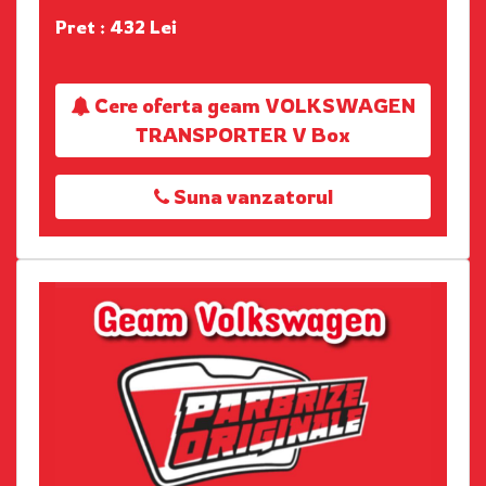
Pret : 432 Lei
Cere oferta geam VOLKSWAGEN
TRANSPORTER V Box
Suna vanzatorul