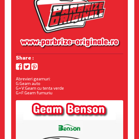
Share :
Abrevieri geamuri:
G:Geam auto
G+V:Geam cu tenta verde
G+F:Geam fumuriu