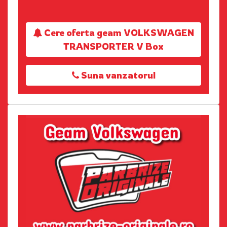
Cere oferta geam VOLKSWAGEN
TRANSPORTER V Box
Suna vanzatorul