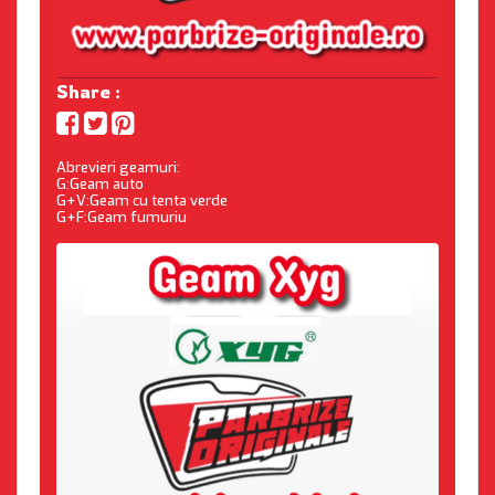
Share :
Abrevieri geamuri:
G:Geam auto
G+V:Geam cu tenta verde
G+F:Geam fumuriu