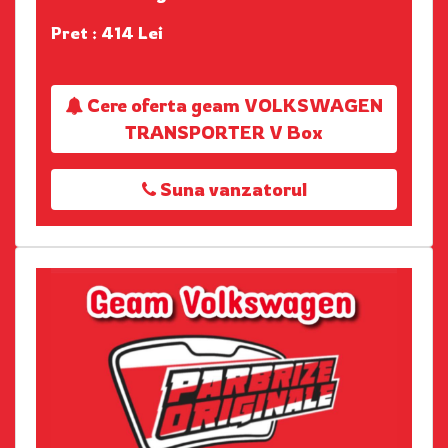
Pret : 414 Lei
Cere oferta geam VOLKSWAGEN
TRANSPORTER V Box
Suna vanzatorul