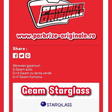
Share :
Abrevieri geamuri:
G:Geam auto
G+V:Geam cu tenta verde
G+F:Geam fumuriu