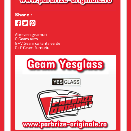
Share :
Abrevieri geamuri:
G:Geam auto
G+V:Geam cu tenta verde
G+F:Geam fumuriu