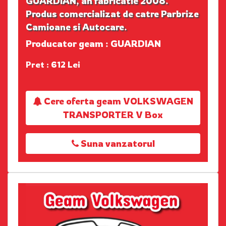
GUARDIAN, an fabricatie 2008.
Produs comercializat de catre Parbrize
Camioane si Autocare.
Producator geam : GUARDIAN
Pret : 612 Lei
Cere oferta geam VOLKSWAGEN
TRANSPORTER V Box
Suna vanzatorul