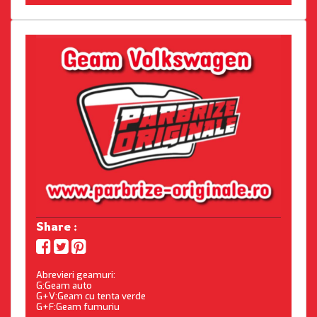
Share :
Abrevieri geamuri:
G:Geam auto
G+V:Geam cu tenta verde
G+F:Geam fumuriu