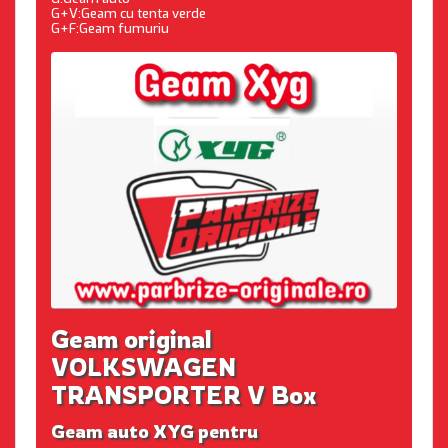
G+V:Geam cu tenta verde
G+F:Geam fumuriu
Geam original
VOLKSWAGEN
TRANSPORTER V Box
Geam auto XYG pentru