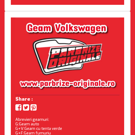
Share :
Abrevieri geamuri:
G:Geam auto
G+V:Geam cu tenta verde
G+F:Geam fumuriu