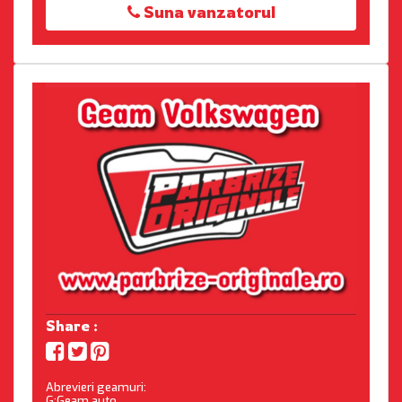
Suna vanzatorul
Share :
Abrevieri geamuri:
G:Geam auto