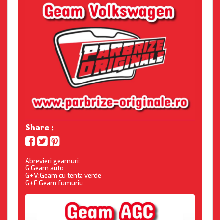
Share :
Abrevieri geamuri:
G:Geam auto
G+V:Geam cu tenta verde
G+F:Geam fumuriu