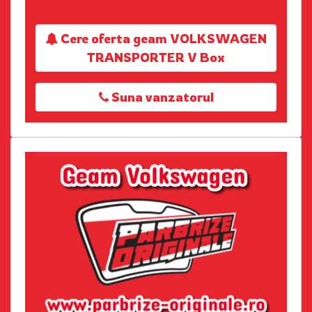
Cere oferta geam VOLKSWAGEN
TRANSPORTER V Box
Suna vanzatorul