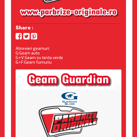
Share :
Abrevieri geamuri:
G:Geam auto
G+V:Geam cu tenta verde
G+F:Geam fumuriu