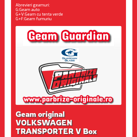
Abrevieri geamuri:
G:Geam auto
G+V:Geam cu tenta verde
G+F:Geam fumuriu
Geam original
VOLKSWAGEN
TRANSPORTER V Box