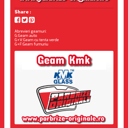
Share :
Abrevieri geamuri:
G:Geam auto
G+V:Geam cu tenta verde
G+F:Geam fumuriu