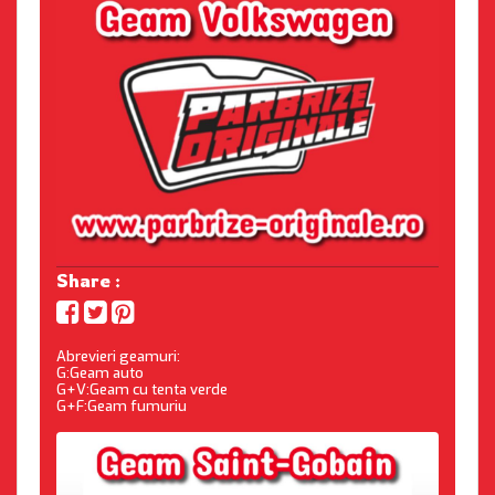
Share :
Abrevieri geamuri:
G:Geam auto
G+V:Geam cu tenta verde
G+F:Geam fumuriu