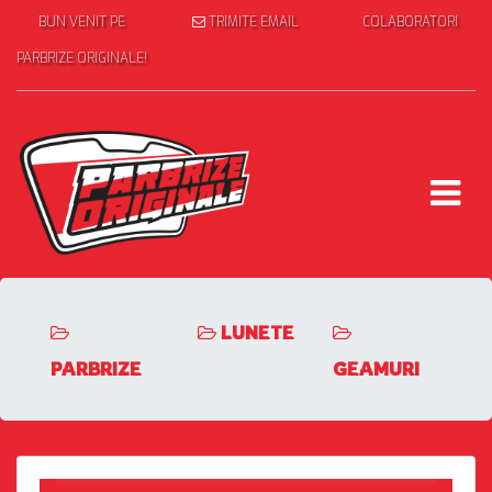
BUN VENIT PE
TRIMITE EMAIL
COLABORATORI
PARBRIZE ORIGINALE!
LUNETE
PARBRIZE
GEAMURI