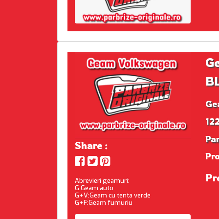
Ge
BL
Ge
122
Par
Share :
Pr
Pr
Abrevieri geamuri:
G:Geam auto
G+V:Geam cu tenta verde
G+F:Geam fumuriu