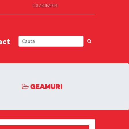
COLABORATORI
act
GEAMURI