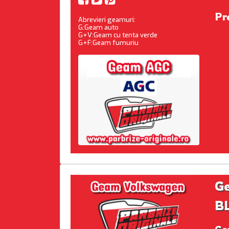
Pre
Abrevieri geamuri:
G:Geam auto
G+V:Geam cu tenta verde
G+F:Geam fumuriu
Ge
BL
Ge