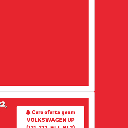
2,
Cere oferta geam
VOLKSWAGEN UP
(121, 122, BL1, BL2)
,