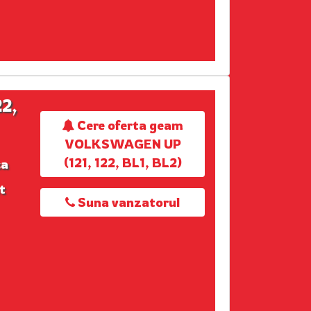
2,
Cere oferta geam
VOLKSWAGEN UP
(121, 122, BL1, BL2)
ca
t
Suna vanzatorul