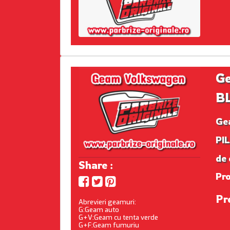
Ge
BL
Ge
PIL
de 
Share :
Pr
Pre
Abrevieri geamuri:
G:Geam auto
G+V:Geam cu tenta verde
G+F:Geam fumuriu