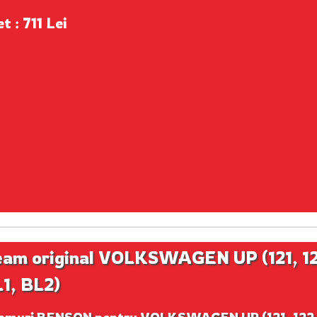
t : 711 Lei
am original VOLKSWAGEN UP (121, 12
1, BL2)
amuri BENSON pentru VOLKSWAGEN UP (121, 122