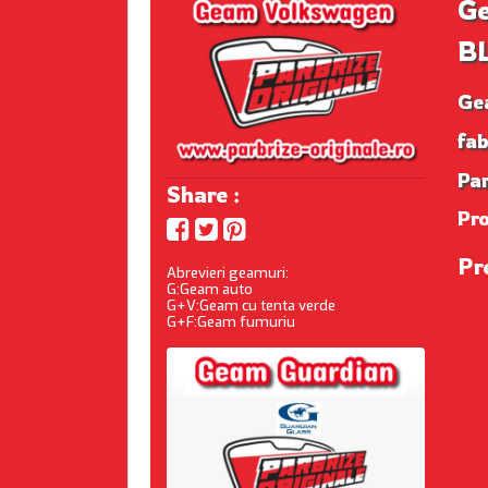
Ge
BL
Ge
fa
Par
Share :
Pr
Pr
Abrevieri geamuri:
G:Geam auto
G+V:Geam cu tenta verde
G+F:Geam fumuriu