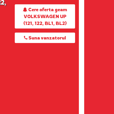
2,
Cere oferta geam
VOLKSWAGEN UP
(121, 122, BL1, BL2)
Suna vanzatorul