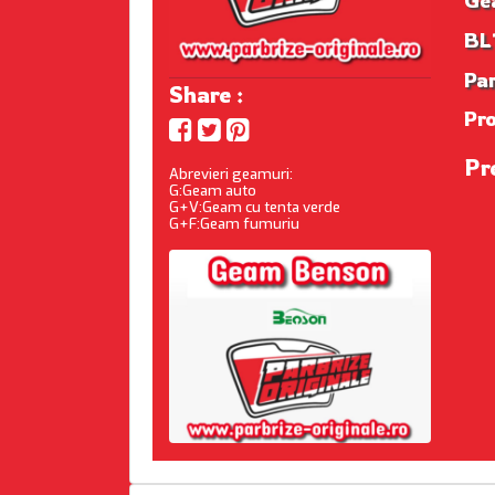
BL1
Par
Share :
Pr
Pr
Abrevieri geamuri:
G:Geam auto
G+V:Geam cu tenta verde
G+F:Geam fumuriu