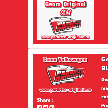
Ge
BL
Ge
mar
cat
Share :
Pr