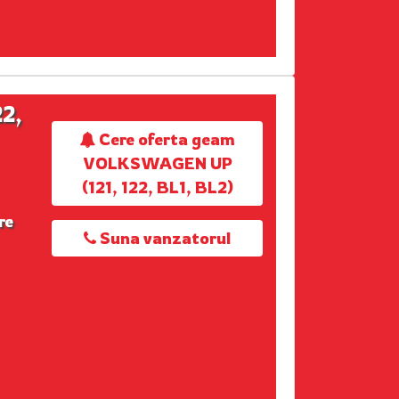
2,
Cere oferta geam
VOLKSWAGEN UP
(121, 122, BL1, BL2)
re
Suna vanzatorul