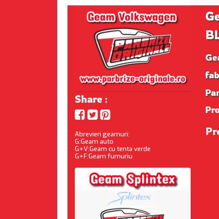
Ge
BL
Ge
fa
Par
Share :
Pr
Pr
Abrevieri geamuri:
G:Geam auto
G+V:Geam cu tenta verde
G+F:Geam fumuriu