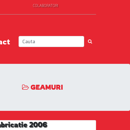
COLABORATORI
act
GEAMURI
bricatie 2006