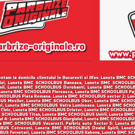
tam la domicilu clientului in Bucuresti si Ilfov. Luneta BM
tiei, Luneta BMC SCHOOLBUS Baneasa, Luneta BMC SCHOOLB
ii, Luneta BMC SCHOOLBUS Dorobanti, Luneta BMC SCHOOL
, Luneta BMC SCHOOLBUS Floreasca, Luneta BMC SCHOOLBUS Paj
CHOOLBUS Piata Romana. Luneta BMC SCHOOLBUS sector 2: Lun
BUS Mosilor, Luneta BMC SCHOOLBUS Obor, Luneta BMC SCHO
Tei, Luneta BMC SCHOOLBUS Vatra Luminoasa. Luneta BMC SCH
 Civic, Luneta BMC SCHOOLBUS Dristor, Luneta BMC SCHOOLBU
C SCHOOLBUS Titan, Luneta BMC SCHOOLBUS Unirii, Luneta BM
ul 4: Luneta BMC SCHOOLBUS Giurgiului, Luneta BMC SCHOOLBUS
a BMC SCHOOLBUS Vacaresti. Parbriz auto Sector 5: Luneta
US Cotroceni, Luneta BMC SCHOOLBUS Dealul Spirii, Lune
LBUS Ferentari, Luneta BMC SCHOOLBUS Rahova, Luneta BMC 