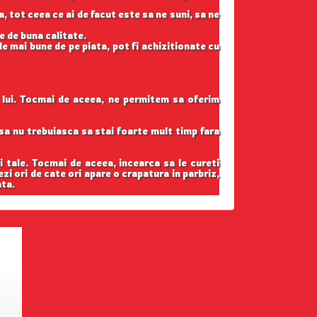
, tot ceea ce ai de facut este sa ne suni, sa ne
e de buna calitate.
e mai bune de pe piata, pot fi achizitionate cu
l lui. Tocmai de aceea, ne permitem sa oferim
t sa nu trebuiasca sa stai foarte mult timp fara
i tale. Tocmai de aceea, incearca sa le cureti
ezi ori de cate ori apare o crapatura in parbriz,
ata.