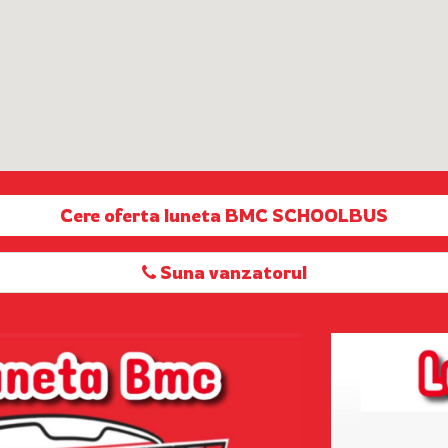
Cere oferta luneta BMC SCHOOLBUS
Suna vanzatorul