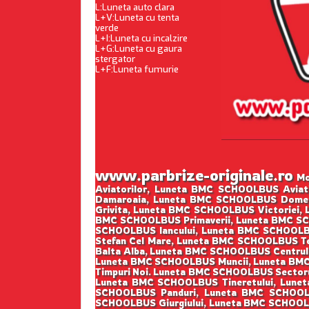
L:Luneta auto clara
L+V:Luneta cu tenta
verde
L+I:Luneta cu incalzire
L+G:Luneta cu gaura
stergator
L+F:Luneta fumurie
www.parbrize-originale.ro
Mon
Aviatorilor, Luneta BMC SCHOOLBUS Avia
Damaroaia, Luneta BMC SCHOOLBUS Domen
Grivita, Luneta BMC SCHOOLBUS Victoriei
BMC SCHOOLBUS Primaverii, Luneta BMC S
SCHOOLBUS Iancului, Luneta BMC SCHOOL
Stefan Cel Mare, Luneta BMC SCHOOLBUS 
Balta Alba, Luneta BMC SCHOOLBUS Centrul
Luneta BMC SCHOOLBUS Muncii, Luneta BM
Timpuri Noi. Luneta BMC SCHOOLBUS Sector
Luneta BMC SCHOOLBUS Tineretului, Lunet
SCHOOLBUS Panduri, Luneta BMC SCHOOLB
SCHOOLBUS Giurgiului, Luneta BMC SCHOO