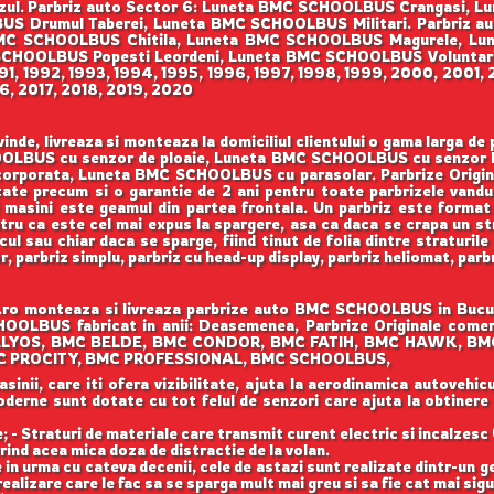
ul. Parbriz auto Sector 6: Luneta BMC SCHOOLBUS Crangasi,
 Drumul Taberei, Luneta BMC SCHOOLBUS Militari. Parbriz au
MC SCHOOLBUS Chitila, Luneta BMC SCHOOLBUS Magurele, Lu
OOLBUS Popesti Leordeni, Luneta BMC SCHOOLBUS Voluntari. Pr
991, 1992, 1993, 1994, 1995, 1996, 1997, 1998, 1999, 2000, 200
16, 2017, 2018, 2019, 2020
de, livreaza si monteaza la domiciliul clientului o gama larga d
OOLBUS cu senzor de ploaie, Luneta BMC SCHOOLBUS cu senzor 
porata, Luneta BMC SCHOOLBUS cu parasolar. Parbrize Originale 
alitate precum si o garantie de 2 ani pentru toate parbrizele vand
nei masini este geamul din partea frontala. Un parbriz este format 
tru ca este cel mai expus la spargere, asa ca daca se crapa un st
ul sau chiar daca se sparge, fiind tinut de folia dintre straturile
r, parbriz simplu, parbriz cu head-up display, parbriz heliomat, par
o monteaza si livreaza parbrize auto BMC SCHOOLBUS in Bucure
OOLBUS fabricat in anii: Deasemenea, Parbrize Originale comerc
C ALYOS, BMC BELDE, BMC CONDOR, BMC FATIH, BMC HAWK, 
MC PROCITY, BMC PROFESSIONAL, BMC SCHOOLBUS,
nii, care iti ofera vizibilitate, ajuta la aerodinamica autovehicul
 moderne sunt dotate cu tot felul de senzori care ajuta la obtinere
 - Straturi de materiale care transmit curent electric si incalzesc 
rind acea mica doza de distractie de la volan.
 in urma cu cateva decenii, cele de astazi sunt realizate dintr-un 
ealizare care le fac sa se sparga mult mai greu si sa fie cat mai si