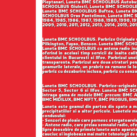
Pieptanari, Luneta BMC SCHOOLBUS Autobuz
SCHOOLBUS Giulesti, Luneta BMC SCHOOLBUS
Luneta BMC SCHOOLBUS Buftea, Luneta B
SCHOOLBUS Oras Pantelimon, Luneta BMC SCH
1984, 1985, 1986, 1987, 1988, 1989, 1990, 1
2009, 2010, 2011, 2012, 2013, 2014, 2015, 20
Luneta BMC SCHOOLBUS. Parbrize Originale vin
Pilkington, Fuyao, Benson. Luneta BMC SCH
Luneta BMC SCHOOLBUS cu antena radio incor
oferind in acelasi timp servicii de inalta c
clientului in Bucuresti si Ilfov. Parbrizul u
transparenta. Parbrizul are doua straturi pen
geamurile laterale, un prabriz va ramane la loc
parbriz cu dezaburire inclusa, parbriz cu senzo
Luneta BMC SCHOOLBUS. Parbrize-originale.r
Sector 5, Sector 6 si Ilfov. Luneta BMC SCH
intraga gama de modele BMC precum: BM
BMC MIDILUX, BMC NIFTY, BMC PROBUS, B
Luneta este geamul din partea din spate a masi
precipitatiilor si a altor pericole. Lunetele
condusului:
- Senzori de ploaie care pornesc stergatoarele;
- Antene radio, care preiau semnalul radio, ofe
Spre deosebire de primele lunete auto aparute
cauciuc si inglobeaza mai multe tehnologii de r