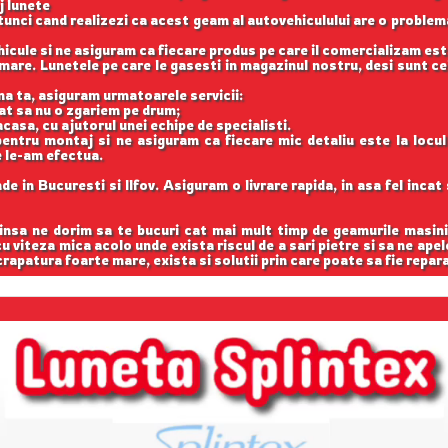
j lunete
unci cand realizezi ca acest geam al autovehiculului are o problema
cule si ne asiguram ca fiecare produs pe care il comercializam est
are. Lunetele pe care le gasesti in magazinul nostru, desi sunt cel
na ta, asiguram urmatoarele servicii:
cat sa nu o zgariem pe drum;
casa, cu ajutorul unei echipe de specialisti.
entru montaj si ne asiguram ca fiecare mic detaliu este la locu
e le-am efectua.
e in Bucuresti si Ilfov. Asiguram o livrare rapida, in asa fel inca
 insa ne dorim sa te bucuri cat mai mult timp de geamurile masini
 cu viteza mica acolo unde exista riscul de a sari pietre si sa ne apel
rapatura foarte mare, exista si solutii prin care poate sa fie repar