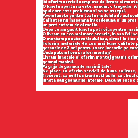
Iti oferim servicii complete de livrare si monta
O luneta sparta nu este, asadar, o tragedie. At
spui care este problema si sa ne astepti.
Avem lunete pentru toate modelele de autovehi
Calitatea nu inseamna intotdeauna si un pret m
un pret extrem de atractiv.
Dupa ce am gasit luneta potrivita pentru masi
O livram cu cea mai mare atentie, in asa fel in
O montam pe autovehiculul tau, direct la tine a
Folosim materiale de cea mai buna calitate p
garantie de 2 ani pentru toate lucrarile pe car
Unde putem livra si oferi montaj?
Livram lunetele si oferim montaj gratuit oriund
geamul masinii.
Ai grija de geamurile masinii tale!
Ne place sa oferim servicii de buna calitate,
frecvent, sa eviti sa trantesti usile, sa circul
luneta sau geamurile laterale. Daca nu este o c