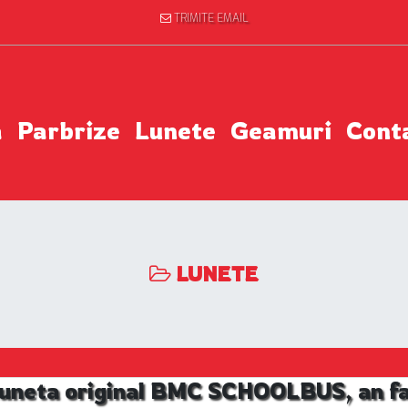
TRIMITE EMAIL
a
Parbrize
Lunete
Geamuri
Cont
LUNETE
Luneta original BMC SCHOOLBUS, an fa