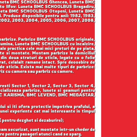
 Luneta BMC SCHOOLBUS Ghencea, Luneta BMC
to Ilfov: Luneta BMC SCHOOLBUS Bragadiru,
neta BMC SCHOOLBUS Otopeni, Luneta BMC
oduse disponibile pentru anii: 1982, 1983,
1, 2002, 2003, 2004, 2005, 2006, 2007, 2008,
e parbrize. Parbrize BMC SCHOOLBUS originale,
lumina, Luneta BMC SCHOOLBUS cu incalzire,
practica cele mai mici preturi de pe piata,
ute si montate. Montam parbrize la domiciliul
din doua straturi de sticla, legate cu o folie
rat, celalalt ramane intact. Spre deosebire de
 de sticla. Exista mai multe tipuri de parbrize:
briz cu camera sau parbriz cu camere.
sti Sector 1, Sector 2, Sector 3, Sector 4,
ializeaza parbrize, lunete si geamuri pentru
BMC KARISMA, BMC LEVEND, BMC MEGASTAR,
ui si iti ofera protectie impotriva prafului, a
 unei experiente cat mai interesante in timpul
( pentru dezghet si dezaburire);
geam securizat, sunt montate intr-un cheder de
gure pentru pasageri atunci cand se sparg.