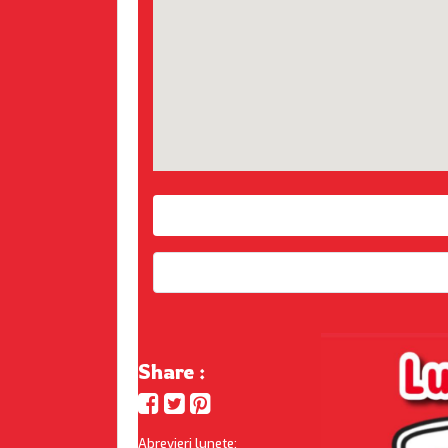
Share :
Abrevieri lunete: