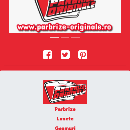
Parbrize
Lunete
Geamuri