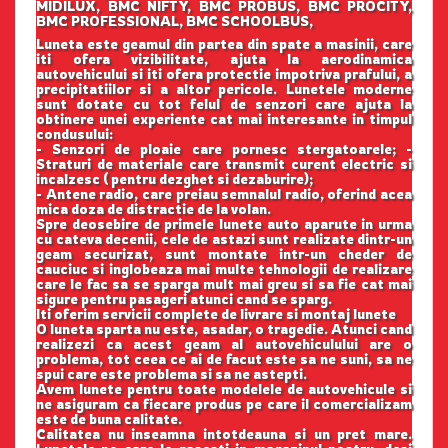
MIDILUX, BMC NIFTY, BMC PROBUS, BMC PROCITY,
BMC PROFESSIONAL, BMC SCHOOLBUS,
Luneta este geamul din partea din spate a masinii, care
iti ofera vizibilitate, ajuta la aerodinamica
autovehicului si iti ofera protectie impotriva prafului, a
precipitatiilor si a altor pericole. Lunetele moderne
sunt dotate cu tot felul de senzori care ajuta la
obtinere unei experiente cat mai interesante in timpul
condusului:
- Senzori de ploaie care pornesc stergatoarele; -
Straturi de materiale care transmit curent electric si
incalzesc ( pentru dezghet si dezaburire);
- Antene radio, care preiau semnalul radio, oferind acea
mica doza de distractie de la volan.
Spre deosebire de primele lunete auto aparute in urma
cu cateva decenii, cele de astazi sunt realizate dintr-un
geam securizat, sunt montate intr-un cheder de
cauciuc si inglobeaza mai multe tehnologii de realizare
care le fac sa se sparga mult mai greu si sa fie cat mai
sigure pentru pasageri atunci cand se sparg.
Iti oferim servicii complete de livrare si montaj lunete
O luneta sparta nu este, asadar, o tragedie. Atunci cand
realizezi ca acest geam al autovehiculului are o
problema, tot ceea ce ai de facut este sa ne suni, sa ne
spui care este problema si sa ne astepti.
Avem lunete pentru toate modelele de autovehicule si
ne asiguram ca fiecare produs pe care il comercializam
este de buna calitate.
Calitatea nu inseamna intotdeauna si un pret mare.