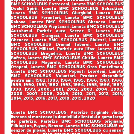
BMC SCHOOLBUS Cotroceni, Luneta BMC SCHOOLBUS
Dealul Spirii, Luneta BMC SCHOOLBUS Sebastian,
Luneta BMC SCHOOLBUS Giurgiului, Luneta BMC
SCHOOLBUS Ferentari, Luneta BMC SCHOOLBUS
Rahova, Luneta BMC SCHOOLBUS Ghencea, Luneta
BMC SCHOOLBUS Pieptanari, Luneta BMC SCHOOLBUS
Autobuzul. Parbriz auto Sector 6: Luneta BMC
SCHOOLBUS Crangasi, Luneta BMC SCHOOLBUS
Ghencea, Luneta BMC SCHOOLBUS Giulesti, Luneta
BMC SCHOOLBUS Drumul Taberei, Luneta BMC
SCHOOLBUS Militari. Parbriz auto Ilfov: Luneta BMC
SCHOOLBUS Bragadiru, Luneta BMC SCHOOLBUS
Buftea, Luneta BMC SCHOOLBUS Chitila, Luneta BMC
SCHOOLBUS Magurele, Luneta BMC SCHOOLBUS
Otopeni, Luneta BMC SCHOOLBUS Oras Pantelimon,
Luneta BMC SCHOOLBUS Popesti Leordeni, Luneta
BMC SCHOOLBUS Voluntari. Produse disponibile
pentru anii: 1982, 1983, 1984, 1985, 1986, 1987, 1988,
1989, 1990, 1991, 1992, 1993, 1994, 1995, 1996, 1997,
1998, 1999, 2000, 2001, 2002, 2003, 2004, 2005,
2006, 2007, 2008, 2009, 2010, 2011, 2012, 2013,
2014, 2015, 2016, 2017, 2018, 2019, 2020
Luneta BMC SCHOOLBUS. Parbrize Originale vinde,
livreaza si monteaza la domiciliul clientului o gama larga
de parbrize. Parbrize BMC SCHOOLBUS originale,
Pilkington, Fuyao, Benson. Luneta BMC SCHOOLBUS cu
senzor de ploaie, Luneta BMC SCHOOLBUS cu senzor