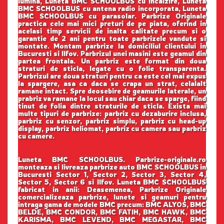
lumina, Luneta BMC SCHOOLBUS cu incalzire, Luneta
BMC SCHOOLBUS cu antena radio incorporata, Luneta
BMC SCHOOLBUS cu parasolar. Parbrize Originale
practica cele mai mici preturi de pe piata, oferind in
acelasi timp servicii de inalta calitate precum si o
garantie de 2 ani pentru toate parbrizele vandute si
montate. Montam parbrize la domiciliul clientului in
Bucuresti si Ilfov. Parbrizul unei masini este geamul din
partea frontala. Un parbriz este format din doua
straturi de sticla, legate cu o folie transparenta.
Parbrizul are doua straturi pentru ca este cel mai expus
la spargere, asa ca daca se crapa un strat, celalalt
ramane intact. Spre deosebire de geamurile laterale, un
prabriz va ramane la locul sau chiar daca se sparge, fiind
tinut de folia dintre straturile de sticla. Exista mai
multe tipuri de parbrize: parbriz cu dezaburire inclusa,
parbriz cu senzor, parbriz simplu, parbriz cu head-up
display, parbriz heliomat, parbriz cu camera sau parbriz
cu camere.
Luneta BMC SCHOOLBUS. Parbrize-originale.ro
monteaza si livreaza parbrize auto BMC SCHOOLBUS in
Bucuresti Sector 1, Sector 2, Sector 3, Sector 4,
Sector 5, Sector 6 si Ilfov. Luneta BMC SCHOOLBUS
fabricat in anii: Deasemenea, Parbrize Originale
comercializeaza parbrize, lunete si geamuri pentru
intraga gama de modele BMC precum: BMC ALYOS, BMC
BELDE, BMC CONDOR, BMC FATIH, BMC HAWK, BMC
KARISMA, BMC LEVEND, BMC MEGASTAR, BMC