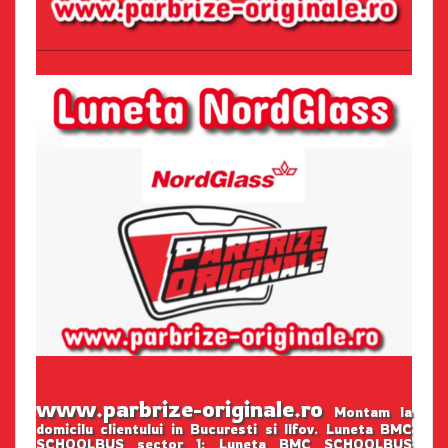
www.parbrize-originale.ro
Montam la
domicilu clientului in Bucuresti si Ilfov. Luneta BMC
SCHOOLBUS sector 1: Luneta BMC SCHOOLBUS