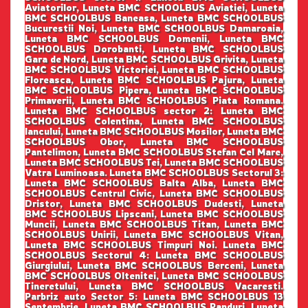
Aviatorilor, Luneta BMC SCHOOLBUS Aviatiei, Luneta
BMC SCHOOLBUS Baneasa, Luneta BMC SCHOOLBUS
Bucurestii Noi, Luneta BMC SCHOOLBUS Damaroaia,
Luneta BMC SCHOOLBUS Domenii, Luneta BMC
SCHOOLBUS Dorobanti, Luneta BMC SCHOOLBUS
Gara de Nord, Luneta BMC SCHOOLBUS Grivita, Luneta
BMC SCHOOLBUS Victoriei, Luneta BMC SCHOOLBUS
Floreasca, Luneta BMC SCHOOLBUS Pajura, Luneta
BMC SCHOOLBUS Pipera, Luneta BMC SCHOOLBUS
Primaverii, Luneta BMC SCHOOLBUS Piata Romana.
Luneta BMC SCHOOLBUS sector 2: Luneta BMC
SCHOOLBUS Colentina, Luneta BMC SCHOOLBUS
Iancului, Luneta BMC SCHOOLBUS Mosilor, Luneta BMC
SCHOOLBUS Obor, Luneta BMC SCHOOLBUS
Pantelimon, Luneta BMC SCHOOLBUS Stefan Cel Mare,
Luneta BMC SCHOOLBUS Tei, Luneta BMC SCHOOLBUS
Vatra Luminoasa. Luneta BMC SCHOOLBUS Sectorul 3:
Luneta BMC SCHOOLBUS Balta Alba, Luneta BMC
SCHOOLBUS Centrul Civic, Luneta BMC SCHOOLBUS
Dristor, Luneta BMC SCHOOLBUS Dudesti, Luneta
BMC SCHOOLBUS Lipscani, Luneta BMC SCHOOLBUS
Muncii, Luneta BMC SCHOOLBUS Titan, Luneta BMC
SCHOOLBUS Unirii, Luneta BMC SCHOOLBUS Vitan,
Luneta BMC SCHOOLBUS Timpuri Noi. Luneta BMC
SCHOOLBUS Sectorul 4: Luneta BMC SCHOOLBUS
Giurgiului, Luneta BMC SCHOOLBUS Berceni, Luneta
BMC SCHOOLBUS Oltenitei, Luneta BMC SCHOOLBUS
Tineretului, Luneta BMC SCHOOLBUS Vacaresti.
Parbriz auto Sector 5: Luneta BMC SCHOOLBUS 13
Septembrie, Luneta BMC SCHOOLBUS Panduri, Luneta