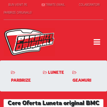
BUN VENIT PE
TRIMITE EMAIL
COLABORATORI
PARBRIZE ORIGINALE!
LUNETE
PARBRIZE
GEAMURI
Cere Oferta Luneta original BMC