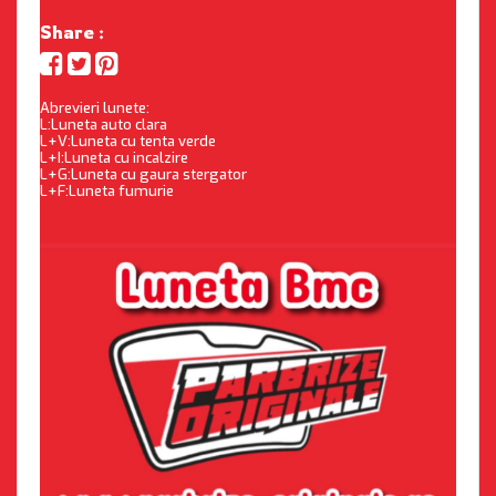
Share :
Abrevieri lunete:
L:Luneta auto clara
L+V:Luneta cu tenta verde
L+I:Luneta cu incalzire
L+G:Luneta cu gaura stergator
L+F:Luneta fumurie