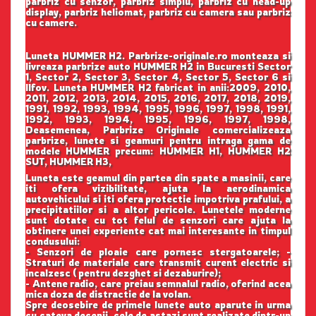
parbriz cu senzor, parbriz simplu, parbriz cu head-up
display, parbriz heliomat, parbriz cu camera sau parbriz
cu camere.
Luneta HUMMER H2. Parbrize-originale.ro monteaza si
livreaza parbrize auto HUMMER H2 in Bucuresti Sector
1, Sector 2, Sector 3, Sector 4, Sector 5, Sector 6 si
Ilfov. Luneta HUMMER H2 fabricat in anii:2009, 2010,
2011, 2012, 2013, 2014, 2015, 2016, 2017, 2018, 2019,
1991, 1992, 1993, 1994, 1995, 1996, 1997, 1998, 1991,
1992, 1993, 1994, 1995, 1996, 1997, 1998,
Deasemenea, Parbrize Originale comercializeaza
parbrize, lunete si geamuri pentru intraga gama de
modele HUMMER precum: HUMMER H1, HUMMER H2
SUT, HUMMER H3,
Luneta este geamul din partea din spate a masinii, care
iti ofera vizibilitate, ajuta la aerodinamica
autovehicului si iti ofera protectie impotriva prafului, a
precipitatiilor si a altor pericole. Lunetele moderne
sunt dotate cu tot felul de senzori care ajuta la
obtinere unei experiente cat mai interesante in timpul
condusului:
- Senzori de ploaie care pornesc stergatoarele; -
Straturi de materiale care transmit curent electric si
incalzesc ( pentru dezghet si dezaburire);
- Antene radio, care preiau semnalul radio, oferind acea
mica doza de distractie de la volan.
Spre deosebire de primele lunete auto aparute in urma
cu cateva decenii, cele de astazi sunt realizate dintr-un