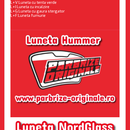
L+V:Luneta cu tenta verde
L+I:Luneta cu incalzire
L+G:Luneta cu gaura stergator
L+F:Luneta fumurie