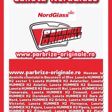
www.parbrize-originale.ro
Montam la
domicilu clientului in Bucuresti si Ilfov. Luneta HUMMER
H2 sector 1: Luneta HUMMER H2 Aviatorilor, Luneta
HUMMER H2 Aviatiei, Luneta HUMMER H2 Baneasa,
Luneta HUMMER H2 Bucurestii Noi, Luneta HUMMER H2
Damaroaia, Luneta HUMMER H2 Domenii, Luneta
HUMMER H2 Dorobanti, Luneta HUMMER H2 Gara de
Nord, Luneta HUMMER H2 Grivita, Luneta HUMMER H2
Victoriei, Luneta HUMMER H2 Floreasca, Luneta
HUMMER H2 Pajura, Luneta HUMMER H2 Pipera, Luneta
HUMMER H2 Primaverii, Luneta HUMMER H2 Piata