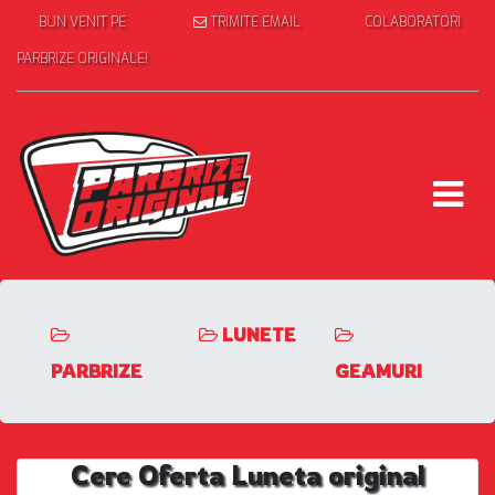
BUN VENIT PE
TRIMITE EMAIL
COLABORATORI
PARBRIZE ORIGINALE!
LUNETE
PARBRIZE
GEAMURI
Cere Oferta Luneta original