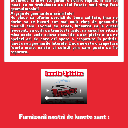
Bucuresti si Ilfov. Asiguram o livrare rapida, in asa fel
incat sa nu trebuiasca sa stai foarte mult timp fara
geamul masinii.
Ai grija de geamurile masinii tale!
Ne place sa oferim servicii de buna calitate, insa ne
dorim sa te bucuri cat mai mult timp de geamurile
masinii tale. Tocmai de aceea, incearca sa le cureti
frecvent, sa eviti sa trantesti usile, sa circul cu viteza
mica acolo unde exista riscul de a sari pietre si sa ne
apelezi ori de cate ori apare o crapatura in parbriz,
luneta sau geamurile laterale. Daca nu este o crapatura
foarte mare, exista si solutii prin care poate sa fie
reparata.
Furnizorii nostri de lunete sunt :