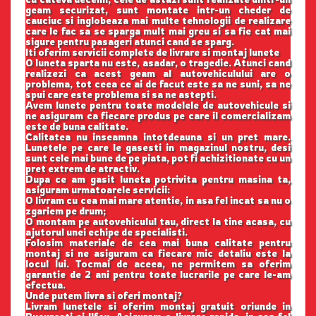
geam securizat, sunt montate intr-un cheder de
cauciuc si inglobeaza mai multe tehnologii de realizare
care le fac sa se sparga mult mai greu si sa fie cat mai
sigure pentru pasageri atunci cand se sparg.
Iti oferim servicii complete de livrare si montaj lunete
O luneta sparta nu este, asadar, o tragedie. Atunci cand
realizezi ca acest geam al autovehiculului are o
problema, tot ceea ce ai de facut este sa ne suni, sa ne
spui care este problema si sa ne astepti.
Avem lunete pentru toate modelele de autovehicule si
ne asiguram ca fiecare produs pe care il comercializam
este de buna calitate.
Calitatea nu inseamna intotdeauna si un pret mare.
Lunetele pe care le gasesti in magazinul nostru, desi
sunt cele mai bune de pe piata, pot fi achizitionate cu un
pret extrem de atractiv.
Dupa ce am gasit luneta potrivita pentru masina ta,
asiguram urmatoarele servicii:
O livram cu cea mai mare atentie, in asa fel incat sa nu o
zgariem pe drum;
O montam pe autovehiculul tau, direct la tine acasa, cu
ajutorul unei echipe de specialisti.
Folosim materiale de cea mai buna calitate pentru
montaj si ne asiguram ca fiecare mic detaliu este la
locul lui. Tocmai de aceea, ne permitem sa oferim
garantie de 2 ani pentru toate lucrarile pe care le-am
efectua.
Unde putem livra si oferi montaj?
Livram lunetele si oferim montaj gratuit oriunde in