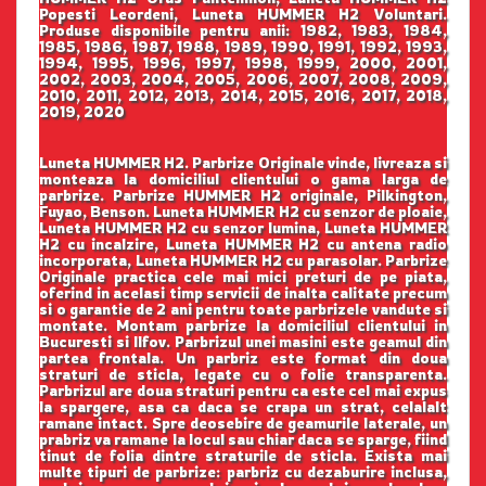
Popesti Leordeni, Luneta HUMMER H2 Voluntari.
Produse disponibile pentru anii: 1982, 1983, 1984,
1985, 1986, 1987, 1988, 1989, 1990, 1991, 1992, 1993,
1994, 1995, 1996, 1997, 1998, 1999, 2000, 2001,
2002, 2003, 2004, 2005, 2006, 2007, 2008, 2009,
2010, 2011, 2012, 2013, 2014, 2015, 2016, 2017, 2018,
2019, 2020
Luneta HUMMER H2. Parbrize Originale vinde, livreaza si
monteaza la domiciliul clientului o gama larga de
parbrize. Parbrize HUMMER H2 originale, Pilkington,
Fuyao, Benson. Luneta HUMMER H2 cu senzor de ploaie,
Luneta HUMMER H2 cu senzor lumina, Luneta HUMMER
H2 cu incalzire, Luneta HUMMER H2 cu antena radio
incorporata, Luneta HUMMER H2 cu parasolar. Parbrize
Originale practica cele mai mici preturi de pe piata,
oferind in acelasi timp servicii de inalta calitate precum
si o garantie de 2 ani pentru toate parbrizele vandute si
montate. Montam parbrize la domiciliul clientului in
Bucuresti si Ilfov. Parbrizul unei masini este geamul din
partea frontala. Un parbriz este format din doua
straturi de sticla, legate cu o folie transparenta.
Parbrizul are doua straturi pentru ca este cel mai expus
la spargere, asa ca daca se crapa un strat, celalalt
ramane intact. Spre deosebire de geamurile laterale, un
prabriz va ramane la locul sau chiar daca se sparge, fiind
tinut de folia dintre straturile de sticla. Exista mai
multe tipuri de parbrize: parbriz cu dezaburire inclusa,