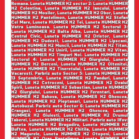
Romana. Luneta HUMMER H2 sector 2: Luneta HUMMER
H2 Colentina, Luneta HUMMER H2 Iancului, Luneta
HUMMER H2 Mosilor, Luneta HUMMER H2 Obor, Luneta
HUMMER H2 Pantelimon, Luneta HUMMER H2 Stefan
Cel Mare, Luneta HUMMER H2 Tei, Luneta HUMMER H2
Vatra Luminoasa. Luneta HUMMER H2 Sectorul 3:
Luneta HUMMER H2 Balta Alba, Luneta HUMMER H2
Centrul Civic, Luneta HUMMER H2 Dristor, Luneta
HUMMER H2 Dudesti, Luneta HUMMER H2 Lipscani,
Luneta HUMMER H2 Muncii, Luneta HUMMER H2 Titan,
Luneta HUMMER H2 Unirii, Luneta HUMMER H2 Vitan,
Luneta HUMMER H2 Timpuri Noi. Luneta HUMMER H2
Sectorul 4: Luneta HUMMER H2 Giurgiului, Luneta
HUMMER H2 Berceni, Luneta HUMMER H2 Oltenitei,
Luneta HUMMER H2 Tineretului, Luneta HUMMER H2
Vacaresti. Parbriz auto Sector 5: Luneta HUMMER H2
13 Septembrie, Luneta HUMMER H2 Panduri, Luneta
HUMMER H2 Cotroceni, Luneta HUMMER H2 Dealul
Spirii, Luneta HUMMER H2 Sebastian, Luneta HUMMER
H2 Giurgiului, Luneta HUMMER H2 Ferentari, Luneta
HUMMER H2 Rahova, Luneta HUMMER H2 Ghencea,
Luneta HUMMER H2 Pieptanari, Luneta HUMMER H2
Autobuzul. Parbriz auto Sector 6: Luneta HUMMER H2
Crangasi, Luneta HUMMER H2 Ghencea, Luneta
HUMMER H2 Giulesti, Luneta HUMMER H2 Drumul
Taberei, Luneta HUMMER H2 Militari. Parbriz auto Ilfov:
Luneta HUMMER H2 Bragadiru, Luneta HUMMER H2
Buftea, Luneta HUMMER H2 Chitila, Luneta HUMMER
H2 Magurele, Luneta HUMMER H2 Otopeni, Luneta
HUMMER H2 Oras Pantelimon, Luneta HUMMER H2