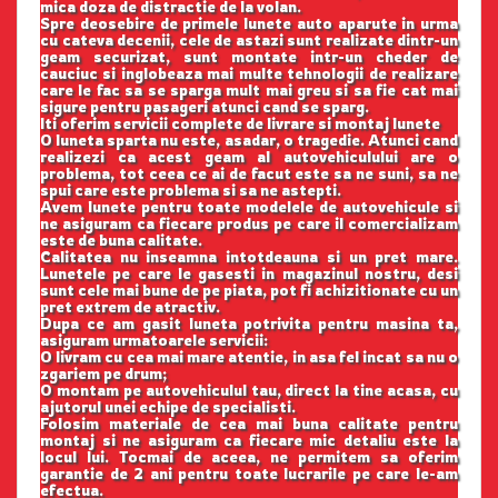
mica doza de distractie de la volan.
Spre deosebire de primele lunete auto aparute in urma
cu cateva decenii, cele de astazi sunt realizate dintr-un
geam securizat, sunt montate intr-un cheder de
cauciuc si inglobeaza mai multe tehnologii de realizare
care le fac sa se sparga mult mai greu si sa fie cat mai
sigure pentru pasageri atunci cand se sparg.
Iti oferim servicii complete de livrare si montaj lunete
O luneta sparta nu este, asadar, o tragedie. Atunci cand
realizezi ca acest geam al autovehiculului are o
problema, tot ceea ce ai de facut este sa ne suni, sa ne
spui care este problema si sa ne astepti.
Avem lunete pentru toate modelele de autovehicule si
ne asiguram ca fiecare produs pe care il comercializam
este de buna calitate.
Calitatea nu inseamna intotdeauna si un pret mare.
Lunetele pe care le gasesti in magazinul nostru, desi
sunt cele mai bune de pe piata, pot fi achizitionate cu un
pret extrem de atractiv.
Dupa ce am gasit luneta potrivita pentru masina ta,
asiguram urmatoarele servicii:
O livram cu cea mai mare atentie, in asa fel incat sa nu o
zgariem pe drum;
O montam pe autovehiculul tau, direct la tine acasa, cu
ajutorul unei echipe de specialisti.
Folosim materiale de cea mai buna calitate pentru
montaj si ne asiguram ca fiecare mic detaliu este la
locul lui. Tocmai de aceea, ne permitem sa oferim
garantie de 2 ani pentru toate lucrarile pe care le-am
efectua.