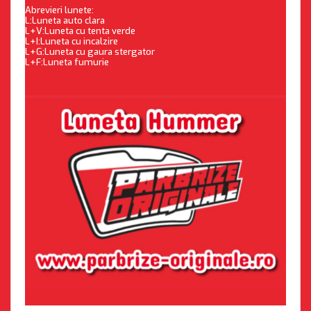
Abrevieri lunete:
L:Luneta auto clara
L+V:Luneta cu tenta verde
L+I:Luneta cu incalzire
L+G:Luneta cu gaura stergator
L+F:Luneta fumurie