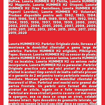
Buftea, Luneta HUMMER H2 Chitila, Luneta HUMMER
H2 Magurele, Luneta HUMMER H2 Otopeni, Luneta
HUMMER H2 Oras Pantelimon, Luneta HUMMER H2
Popesti Leordeni, Luneta HUMMER H2 Voluntari.
Produse disponibile pentru anii: 1982, 1983, 1984,
1985, 1986, 1987, 1988, 1989, 1990, 1991, 1992, 1993,
1994, 1995, 1996, 1997, 1998, 1999, 2000, 2001,
2002, 2003, 2004, 2005, 2006, 2007, 2008, 2009,
2010, 2011, 2012, 2013, 2014, 2015, 2016, 2017, 2018,
2019, 2020
Luneta HUMMER H2. Parbrize Originale vinde, livreaza si
monteaza la domiciliul clientului o gama larga de
parbrize. Parbrize HUMMER H2 originale, Pilkington,
Fuyao, Benson. Luneta HUMMER H2 cu senzor de ploaie,
Luneta HUMMER H2 cu senzor lumina, Luneta HUMMER
H2 cu incalzire, Luneta HUMMER H2 cu antena radio
incorporata, Luneta HUMMER H2 cu parasolar. Parbrize
Originale practica cele mai mici preturi de pe piata,
oferind in acelasi timp servicii de inalta calitate precum
si o garantie de 2 ani pentru toate parbrizele vandute si
montate. Montam parbrize la domiciliul clientului in
Bucuresti si Ilfov. Parbrizul unei masini este geamul din
partea frontala. Un parbriz este format din doua
straturi de sticla, legate cu o folie transparenta.
Parbrizul are doua straturi pentru ca este cel mai expus
la spargere, asa ca daca se crapa un strat, celalalt
ramane intact. Spre deosebire de geamurile laterale, un
prabriz va ramane la locul sau chiar daca se sparge, fiind