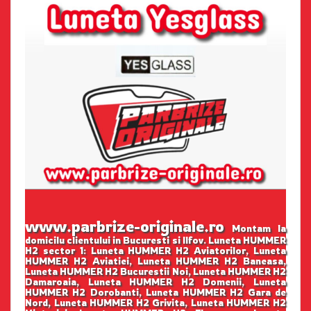
www.parbrize-originale.ro
Montam la
domicilu clientului in Bucuresti si Ilfov. Luneta HUMMER
H2 sector 1: Luneta HUMMER H2 Aviatorilor, Luneta
HUMMER H2 Aviatiei, Luneta HUMMER H2 Baneasa,
Luneta HUMMER H2 Bucurestii Noi, Luneta HUMMER H2
Damaroaia, Luneta HUMMER H2 Domenii, Luneta
HUMMER H2 Dorobanti, Luneta HUMMER H2 Gara de
Nord, Luneta HUMMER H2 Grivita, Luneta HUMMER H2