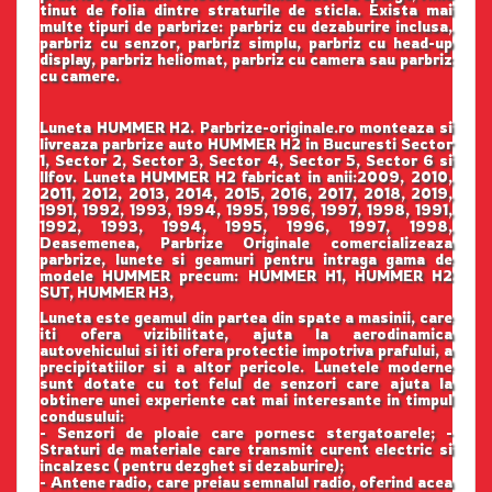
tinut de folia dintre straturile de sticla. Exista mai
multe tipuri de parbrize: parbriz cu dezaburire inclusa,
parbriz cu senzor, parbriz simplu, parbriz cu head-up
display, parbriz heliomat, parbriz cu camera sau parbriz
cu camere.
Luneta HUMMER H2. Parbrize-originale.ro monteaza si
livreaza parbrize auto HUMMER H2 in Bucuresti Sector
1, Sector 2, Sector 3, Sector 4, Sector 5, Sector 6 si
Ilfov. Luneta HUMMER H2 fabricat in anii:2009, 2010,
2011, 2012, 2013, 2014, 2015, 2016, 2017, 2018, 2019,
1991, 1992, 1993, 1994, 1995, 1996, 1997, 1998, 1991,
1992, 1993, 1994, 1995, 1996, 1997, 1998,
Deasemenea, Parbrize Originale comercializeaza
parbrize, lunete si geamuri pentru intraga gama de
modele HUMMER precum: HUMMER H1, HUMMER H2
SUT, HUMMER H3,
Luneta este geamul din partea din spate a masinii, care
iti ofera vizibilitate, ajuta la aerodinamica
autovehicului si iti ofera protectie impotriva prafului, a
precipitatiilor si a altor pericole. Lunetele moderne
sunt dotate cu tot felul de senzori care ajuta la
obtinere unei experiente cat mai interesante in timpul
condusului:
- Senzori de ploaie care pornesc stergatoarele; -
Straturi de materiale care transmit curent electric si
incalzesc ( pentru dezghet si dezaburire);
- Antene radio, care preiau semnalul radio, oferind acea