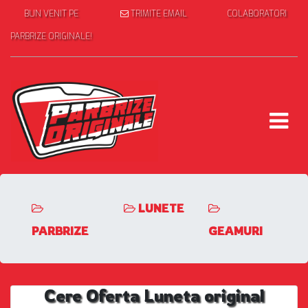
BUN VENIT PE
TRIMITE EMAIL
COLABORATORI
PARBRIZE ORIGINALE!
LUNETE
PARBRIZE
GEAMURI
Cere Oferta Luneta original