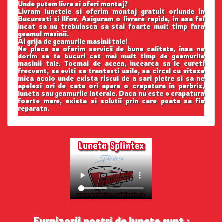
Unde putem livra si oferi montaj?
Livram lunetele si oferim montaj gratuit oriunde in
Bucuresti si Ilfov. Asiguram o livrare rapida, in asa fel
incat sa nu trebuiasca sa stai foarte mult timp fara
geamul masinii.
Ai grija de geamurile masinii tale!
Ne place sa oferim servicii de buna calitate, insa ne
dorim sa te bucuri cat mai mult timp de geamurile
masinii tale. Tocmai de aceea, incearca sa le cureti
frecvent, sa eviti sa trantesti usile, sa circul cu viteza
mica acolo unde exista riscul de a sari pietre si sa ne
apelezi ori de cate ori apare o crapatura in parbriz,
luneta sau geamurile laterale. Daca nu este o crapatura
foarte mare, exista si solutii prin care poate sa fie
reparata.
Furnizorii nostri de lunete sunt :