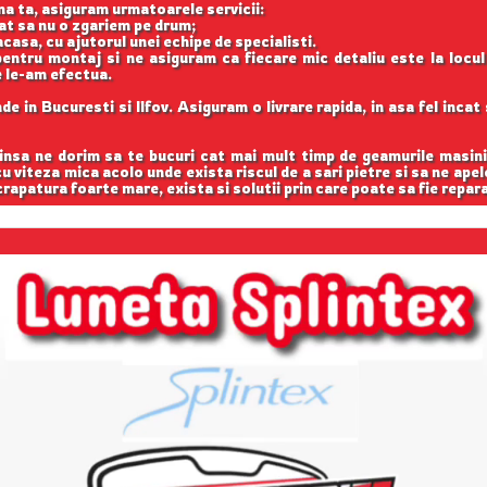
na ta, asiguram urmatoarele servicii:
cat sa nu o zgariem pe drum;
casa, cu ajutorul unei echipe de specialisti.
entru montaj si ne asiguram ca fiecare mic detaliu este la locu
e le-am efectua.
e in Bucuresti si Ilfov. Asiguram o livrare rapida, in asa fel inca
 insa ne dorim sa te bucuri cat mai mult timp de geamurile masini
 cu viteza mica acolo unde exista riscul de a sari pietre si sa ne apel
rapatura foarte mare, exista si solutii prin care poate sa fie repar