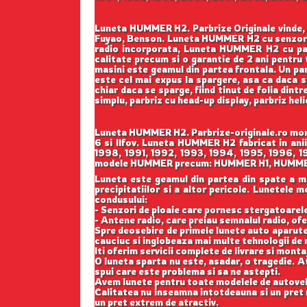
Luneta HUMMER H2. Parbrize Originale vinde, l
Fuyao, Benson. Luneta HUMMER H2 cu senzor 
radio incorporata, Luneta HUMMER H2 cu paras
calitate precum si o garantie de 2 ani pentru 
masini este geamul din partea frontala. Un par
este cel mai expus la spargere, asa ca daca s
chiar daca se sparge, fiind tinut de folia dintr
simplu, parbriz cu head-up display, parbriz he
Luneta HUMMER H2. Parbrize-originale.ro mont
6 si Ilfov. Luneta HUMMER H2 fabricat in ani
1998, 1991, 1992, 1993, 1994, 1995, 1996, 1
modele HUMMER precum: HUMMER H1, HUMME
Luneta este geamul din partea din spate a masi
precipitatiilor si a altor pericole. Lunetele
condusului:
- Senzori de ploaie care pornesc stergatoarele;
- Antene radio, care preiau semnalul radio, ofe
Spre deosebire de primele lunete auto aparute
cauciuc si inglobeaza mai multe tehnologii de r
Iti oferim servicii complete de livrare si monta
O luneta sparta nu este, asadar, o tragedie. At
spui care este problema si sa ne astepti.
Avem lunete pentru toate modelele de autovehi
Calitatea nu inseamna intotdeauna si un pret m
un pret extrem de atractiv.