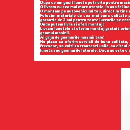
Dupa ce am gasit luneta potrivita pentru masi
O livram cu cea mai mare atentie, in asa fel in
O montam pe autovehiculul tau, direct la tine a
Folosim materiale de cea mai buna calitate p
garantie de 2 ani pentru toate lucrarile pe car
Unde putem livra si oferi montaj?
Livram lunetele si oferim montaj gratuit oriund
geamul masinii.
Ai grija de geamurile masinii tale!
Ne place sa oferim servicii de buna calitate,
frecvent, sa eviti sa trantesti usile, sa circul
luneta sau geamurile laterale. Daca nu este o c