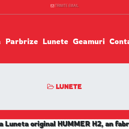
TRIMITE EMAIL
a
Parbrize
Lunete
Geamuri
Cont
LUNETE
a Luneta original HUMMER H2, an fabr