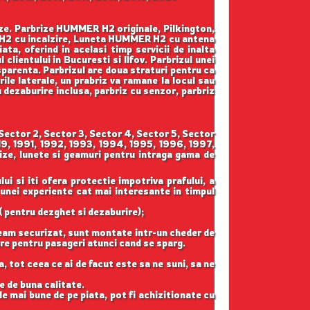
ize. Parbrize HUMMER H2 originale, Pilkington,
H2 cu incalzire, Luneta HUMMER H2 cu antena
a, oferind in acelasi timp servicii de inalta
lientului in Bucuresti si Ilfov. Parbrizul unei
sparenta. Parbrizul are doua straturi pentru ca
le laterale, un prabriz va ramane la locul sau
cu dezaburire inclusa, parbriz cu senzor, parbriz
ector 2, Sector 3, Sector 4, Sector 5, Sector
19, 1991, 1992, 1993, 1994, 1995, 1996, 1997,
ze, lunete si geamuri pentru intraga gama de
ui si iti ofera protectie impotriva prafului, a
 unei experiente cat mai interesante in timpul
( pentru dezghet si dezaburire);
geam securizat, sunt montate intr-un cheder de
gure pentru pasageri atunci cand se sparg.
, tot ceea ce ai de facut este sa ne suni, sa ne
e de buna calitate.
e mai bune de pe piata, pot fi achizitionate cu