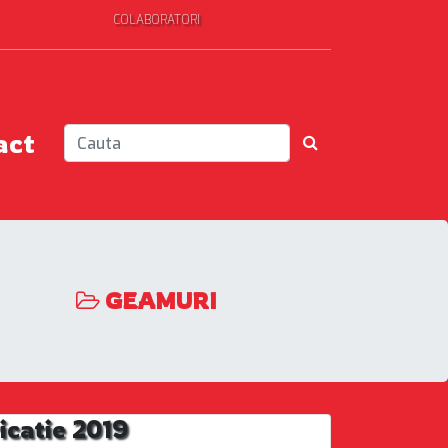
COLABORATORI
act
GEAMURI
icatie 2019