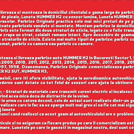
ivreaza si monteaza la domiciliul clientului o gama larga de parbr
de ploaie, Luneta HUMMER H2 cu senzor lumina, Luneta HUMMER 
olar. Parbrize Originale practica cele mai mici preturi de pe piat
toate parbrizele vandute si montate. Montam parbrize la domiciliul c
briz este format din doua straturi de sticla, legate cu o folie tran
e crapa un strat, celalalt ramane intact. Spre deosebire de geamuri
e straturile de sticla. Exista mai multe tipuri de parbrize: parbriz 
liomat, parbriz cu camera sau parbriz cu camere.
eaza si livreaza parbrize auto HUMMER H2 in Bucuresti Sector 1, S
i:2009, 2010, 2011, 2012, 2013, 2014, 2015, 2016, 2017, 2018, 20
997, 1998, Deasemenea, Parbrize Originale comercializeaza parbri
R H2 SUT, HUMMER H3,
nii, care iti ofera vizibilitate, ajuta la aerodinamica autovehicul
 moderne sunt dotate cu tot felul de senzori care ajuta la obtinere
 - Straturi de materiale care transmit curent electric si incalzesc 
rind acea mica doza de distractie de la volan.
 in urma cu cateva decenii, cele de astazi sunt realizate dintr-un 
ealizare care le fac sa se sparga mult mai greu si sa fie cat mai si
j lunete
unci cand realizezi ca acest geam al autovehiculului are o problema
cule si ne asiguram ca fiecare produs pe care il comercializam est
are. Lunetele pe care le gasesti in magazinul nostru, desi sunt cel