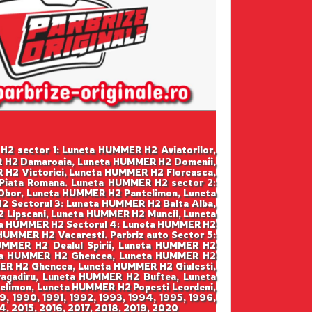
R H2 sector 1: Luneta HUMMER H2 Aviatorilor,
R H2 Damaroaia, Luneta HUMMER H2 Domenii,
H2 Victoriei, Luneta HUMMER H2 Floreasca,
Piata Romana. Luneta HUMMER H2 sector 2:
Obor, Luneta HUMMER H2 Pantelimon, Luneta
 Sectorul 3: Luneta HUMMER H2 Balta Alba,
 Lipscani, Luneta HUMMER H2 Muncii, Luneta
ta HUMMER H2 Sectorul 4: Luneta HUMMER H2
HUMMER H2 Vacaresti. Parbriz auto Sector 5:
MMER H2 Dealul Spirii, Luneta HUMMER H2
neta HUMMER H2 Ghencea, Luneta HUMMER H2
MER H2 Ghencea, Luneta HUMMER H2 Giulesti,
ragadiru, Luneta HUMMER H2 Buftea, Luneta
limon, Luneta HUMMER H2 Popesti Leordeni,
9, 1990, 1991, 1992, 1993, 1994, 1995, 1996,
, 2015, 2016, 2017, 2018, 2019, 2020