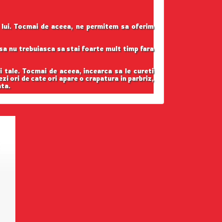
l lui. Tocmai de aceea, ne permitem sa oferim
t sa nu trebuiasca sa stai foarte mult timp fara
i tale. Tocmai de aceea, incearca sa le cureti
ezi ori de cate ori apare o crapatura in parbriz,
ata.