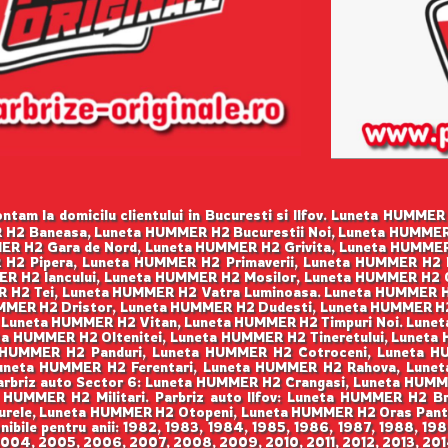
tam la domicilu clientului in Bucuresti si Ilfov. Luneta HUMME
 H2 Baneasa, Luneta HUMMER H2 Bucurestii Noi, Luneta HUMME
R H2 Gara de Nord, Luneta HUMMER H2 Grivita, Luneta HUMMER 
H2 Pipera, Luneta HUMMER H2 Primaverii, Luneta HUMMER H2 
R H2 Iancului, Luneta HUMMER H2 Mosilor, Luneta HUMMER H2 
 H2 Tei, Luneta HUMMER H2 Vatra Luminoasa. Luneta HUMMER H2
MMER H2 Dristor, Luneta HUMMER H2 Dudesti, Luneta HUMMER H2
, Luneta HUMMER H2 Vitan, Luneta HUMMER H2 Timpuri Noi. Lune
ta HUMMER H2 Oltenitei, Luneta HUMMER H2 Tineretului, Luneta 
 HUMMER H2 Panduri, Luneta HUMMER H2 Cotroceni, Luneta HU
 Luneta HUMMER H2 Ferentari, Luneta HUMMER H2 Rahova, Lu
arbriz auto Sector 6: Luneta HUMMER H2 Crangasi, Luneta HUM
HUMMER H2 Militari. Parbriz auto Ilfov: Luneta HUMMER H2 B
rele, Luneta HUMMER H2 Otopeni, Luneta HUMMER H2 Oras Pante
bile pentru anii: 1982, 1983, 1984, 1985, 1986, 1987, 1988, 198
004, 2005, 2006, 2007, 2008, 2009, 2010, 2011, 2012, 2013, 2014