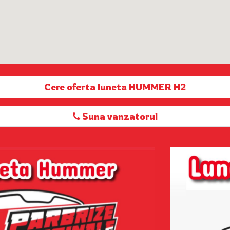
Cere oferta luneta HUMMER H2
Suna vanzatorul