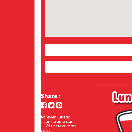
Share :
Abrevieri lunete:
L:Luneta auto clara
L+V:Luneta cu tenta
verde