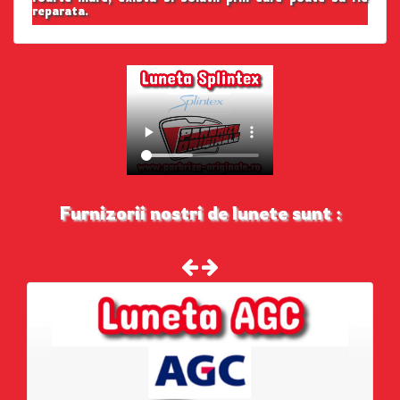
reparata.
Furnizorii nostri de lunete sunt :