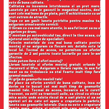
este de buna calitate.
Calitatea nu inseamna intotdeauna si un pret mare.
Lunetele pe care le gasesti in magazinul nostru, desi
sunt cele mai bune de pe piata, pot fi achizitionate cu un
pret extrem de atractiv.
Dupa ce am gasit luneta potrivita pentru masina ta,
asiguram urmatoarele servicii:
O livram cu cea mai mare atentie, in asa fel incat sa nu o
zgariem pe drum;
O montam pe autovehiculul tau, direct la tine acasa, cu
ajutorul unei echipe de specialisti.
Folosim materiale de cea mai buna calitate pentru
montaj si ne asiguram ca fiecare mic detaliu este la
locul lui. Tocmai de aceea, ne permitem sa oferim
garantie de 2 ani pentru toate lucrarile pe care le-am
efectua.
Unde putem livra si oferi montaj?
Livram lunetele si oferim montaj gratuit oriunde in
Bucuresti si Ilfov. Asiguram o livrare rapida, in asa fel
incat sa nu trebuiasca sa stai foarte mult timp fara
geamul masinii.
Ai grija de geamurile masinii tale!
Ne place sa oferim servicii de buna calitate, insa ne
dorim sa te bucuri cat mai mult timp de geamurile
masinii tale. Tocmai de aceea, incearca sa le cureti
frecvent, sa eviti sa trantesti usile, sa circul cu viteza
mica acolo unde exista riscul de a sari pietre si sa ne
apelezi ori de cate ori apare o crapatura in parbriz,
luneta sau geamurile laterale. Daca nu este o crapatura
foarte mare, exista si solutii prin care poate sa fie