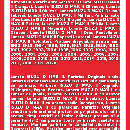
Autobuzul. Parbriz auto Sector 6: Luneta ISUZU D MAX
II Crangasi, Luneta ISUZU D MAX II Ghencea, Luneta
ISUZU D MAX II Giulesti, Luneta ISUZU D MAX II Drumul
Taberei, Luneta ISUZU D MAX II Militari. Parbriz auto
Ilfov: Luneta ISUZU D MAX II Bragadiru, Luneta ISUZU D
MAX II Buftea, Luneta ISUZU D MAX II Chitila, Luneta
ISUZU D MAX II Magurele, Luneta ISUZU D MAX II
Otopeni, Luneta ISUZU D MAX II Oras Pantelimon,
Luneta ISUZU D MAX II Popesti Leordeni, Luneta ISUZU
D MAX II Voluntari. Produse disponibile pentru anii:
1982, 1983, 1984, 1985, 1986, 1987, 1988, 1989, 1990,
1991, 1992, 1993, 1994, 1995, 1996, 1997, 1998, 1999,
2000, 2001, 2002, 2003, 2004, 2005, 2006, 2007,
2008, 2009, 2010, 2011, 2012, 2013, 2014, 2015, 2016,
2017, 2018, 2019, 2020
Luneta ISUZU D MAX II. Parbrize Originale vinde,
livreaza si monteaza la domiciliul clientului o gama larga
de parbrize. Parbrize ISUZU D MAX II originale,
Pilkington, Fuyao, Benson. Luneta ISUZU D MAX II cu
senzor de ploaie, Luneta ISUZU D MAX II cu senzor
lumina, Luneta ISUZU D MAX II cu incalzire, Luneta
ISUZU D MAX II cu antena radio incorporata, Luneta
ISUZU D MAX II cu parasolar. Parbrize Originale
practica cele mai mici preturi de pe piata, oferind in
acelasi timp servicii de inalta calitate precum si o
garantie de 2 ani pentru toate parbrizele vandute si
montate. Montam parbrize la domiciliul clientului in
Bucuresti si Ilfov. Parbrizul unei masini este geamul din