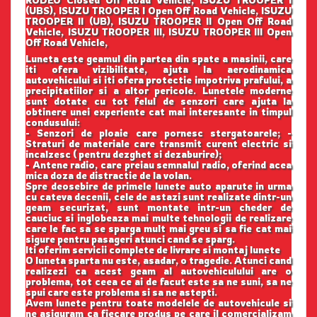
(UBS), ISUZU TROOPER I Open Off Road Vehicle, ISUZU
TROOPER II (UB), ISUZU TROOPER II Open Off Road
Vehicle, ISUZU TROOPER III, ISUZU TROOPER III Open
Off Road Vehicle,
Luneta este geamul din partea din spate a masinii, care
iti ofera vizibilitate, ajuta la aerodinamica
autovehicului si iti ofera protectie impotriva prafului, a
precipitatiilor si a altor pericole. Lunetele moderne
sunt dotate cu tot felul de senzori care ajuta la
obtinere unei experiente cat mai interesante in timpul
condusului:
- Senzori de ploaie care pornesc stergatoarele; -
Straturi de materiale care transmit curent electric si
incalzesc ( pentru dezghet si dezaburire);
- Antene radio, care preiau semnalul radio, oferind acea
mica doza de distractie de la volan.
Spre deosebire de primele lunete auto aparute in urma
cu cateva decenii, cele de astazi sunt realizate dintr-un
geam securizat, sunt montate intr-un cheder de
cauciuc si inglobeaza mai multe tehnologii de realizare
care le fac sa se sparga mult mai greu si sa fie cat mai
sigure pentru pasageri atunci cand se sparg.
Iti oferim servicii complete de livrare si montaj lunete
O luneta sparta nu este, asadar, o tragedie. Atunci cand
realizezi ca acest geam al autovehiculului are o
problema, tot ceea ce ai de facut este sa ne suni, sa ne
spui care este problema si sa ne astepti.
Avem lunete pentru toate modelele de autovehicule si
ne asiguram ca fiecare produs pe care il comercializam