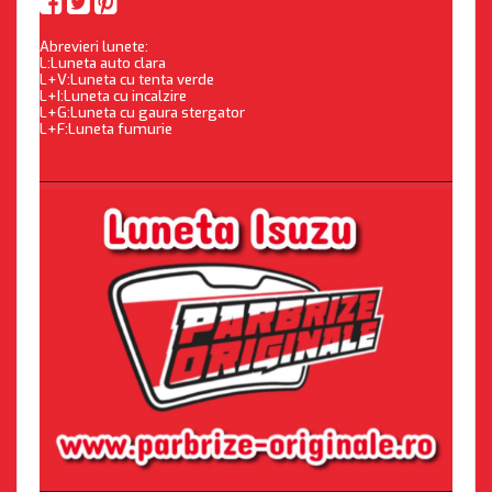
Abrevieri lunete:
L:Luneta auto clara
L+V:Luneta cu tenta verde
L+I:Luneta cu incalzire
L+G:Luneta cu gaura stergator
L+F:Luneta fumurie