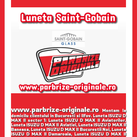
www.parbrize-originale.ro
Montam la
domicilu clientului in Bucuresti si Ilfov. Luneta ISUZU D
MAX II sector 1: Luneta ISUZU D MAX II Aviatorilor,
Luneta ISUZU D MAX II Aviatiei, Luneta ISUZU D MAX II
Baneasa, Luneta ISUZU D MAX II Bucurestii Noi, Luneta
ISUZU D MAX II Damaroaia, Luneta ISUZU D MAX II