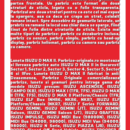
partea frontala. Un parbriz este format din doua
straturi de sticla, legate cu o folie transparenta.
Parbrizul are doua straturi pentru ca este cel mai expus
la spargere, asa ca daca se crapa un strat, celalalt
ramane intact. Spre deosebire de geamurile laterale, un
prabriz va ramane la locul sau chiar daca se sparge, fiind
tinut de folia dintre straturile de sticla. Exista mai
multe tipuri de parbrize: parbriz cu dezaburire inclusa,
parbriz cu senzor, parbriz simplu, parbriz cu head-up
display, parbriz heliomat, parbriz cu camera sau parbriz
cu camere.
Luneta ISUZU D MAX II. Parbrize-originale.ro monteaza
si livreaza parbrize auto ISUZU D MAX II in Bucuresti
Sector 1, Sector 2, Sector 3, Sector 4, Sector 5, Sector
6 si Ilfov. Luneta ISUZU D MAX II fabricat in anii:
Deasemenea, Parbrize Originale comercializeaza
parbrize, lunete si geamuri pentru intraga gama de
modele ISUZU precum: ISUZU ASCENDER, ISUZU
CAMPO (KB), ISUZU D MAX I (TFR, TFS), ISUZU D MAX
II (TFR, TFS), ISUZU D MAX II Platform/Chassis (TFR,
ISUZU ELF Box (NHR6, NKR6, NKR7, ISUZU ELF
Platform/Chassis (NKR7, ISUZU F Series FORWARD,
ISUZU GEMINI, ISUZU GEMINI (JT), ISUZU GEMINI
Saloon, ISUZU GEMINI Saloon (JT), ISUZU GRAFTER,
ISUZU IMPULSE, ISUZU MIDI Box (98000N), ISUZU
MIDI Bus (94000, 98000), ISUZU MIDI Van (94000,
98000), ISUZU N Serie, ISUZU PIAZZA (JR), ISUZU
RODEO Closed Off Road Vehicle, ISUZU TROOPER I