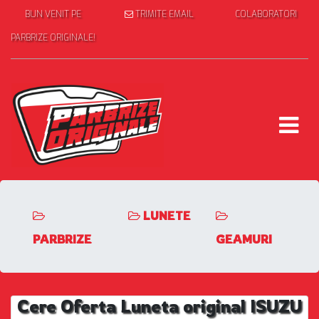
BUN VENIT PE
TRIMITE EMAIL
COLABORATORI
PARBRIZE ORIGINALE!
LUNETE
PARBRIZE
GEAMURI
Cere Oferta Luneta original ISUZU