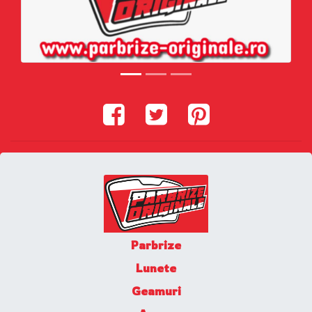
Parbrize
Lunete
Geamuri