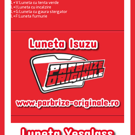
L+V:Luneta cu tenta verde
L+I:Luneta cu incalzire
L+G:Luneta cu gaura stergator
L+F:Luneta fumurie