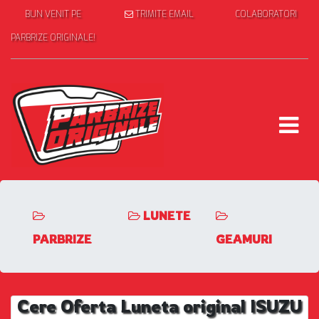
BUN VENIT PE
TRIMITE EMAIL
COLABORATORI
PARBRIZE ORIGINALE!
LUNETE
PARBRIZE
GEAMURI
Cere Oferta Luneta original ISUZU