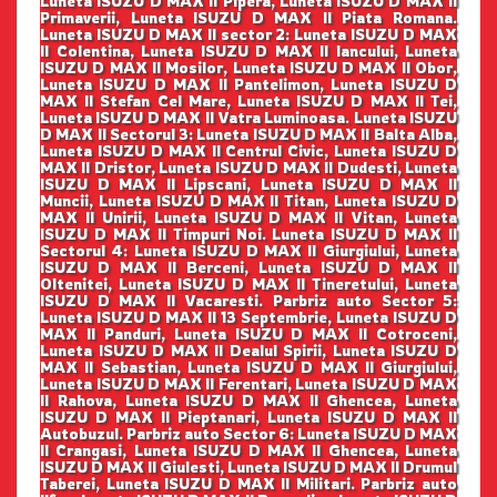
Luneta ISUZU D MAX II Pipera, Luneta ISUZU D MAX II
Primaverii, Luneta ISUZU D MAX II Piata Romana.
Luneta ISUZU D MAX II sector 2: Luneta ISUZU D MAX
II Colentina, Luneta ISUZU D MAX II Iancului, Luneta
ISUZU D MAX II Mosilor, Luneta ISUZU D MAX II Obor,
Luneta ISUZU D MAX II Pantelimon, Luneta ISUZU D
MAX II Stefan Cel Mare, Luneta ISUZU D MAX II Tei,
Luneta ISUZU D MAX II Vatra Luminoasa. Luneta ISUZU
D MAX II Sectorul 3: Luneta ISUZU D MAX II Balta Alba,
Luneta ISUZU D MAX II Centrul Civic, Luneta ISUZU D
MAX II Dristor, Luneta ISUZU D MAX II Dudesti, Luneta
ISUZU D MAX II Lipscani, Luneta ISUZU D MAX II
Muncii, Luneta ISUZU D MAX II Titan, Luneta ISUZU D
MAX II Unirii, Luneta ISUZU D MAX II Vitan, Luneta
ISUZU D MAX II Timpuri Noi. Luneta ISUZU D MAX II
Sectorul 4: Luneta ISUZU D MAX II Giurgiului, Luneta
ISUZU D MAX II Berceni, Luneta ISUZU D MAX II
Oltenitei, Luneta ISUZU D MAX II Tineretului, Luneta
ISUZU D MAX II Vacaresti. Parbriz auto Sector 5:
Luneta ISUZU D MAX II 13 Septembrie, Luneta ISUZU D
MAX II Panduri, Luneta ISUZU D MAX II Cotroceni,
Luneta ISUZU D MAX II Dealul Spirii, Luneta ISUZU D
MAX II Sebastian, Luneta ISUZU D MAX II Giurgiului,
Luneta ISUZU D MAX II Ferentari, Luneta ISUZU D MAX
II Rahova, Luneta ISUZU D MAX II Ghencea, Luneta
ISUZU D MAX II Pieptanari, Luneta ISUZU D MAX II
Autobuzul. Parbriz auto Sector 6: Luneta ISUZU D MAX
II Crangasi, Luneta ISUZU D MAX II Ghencea, Luneta
ISUZU D MAX II Giulesti, Luneta ISUZU D MAX II Drumul
Taberei, Luneta ISUZU D MAX II Militari. Parbriz auto