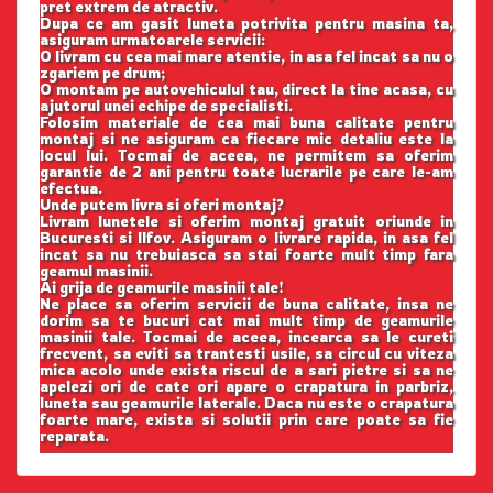
pret extrem de atractiv.
Dupa ce am gasit luneta potrivita pentru masina ta,
asiguram urmatoarele servicii:
O livram cu cea mai mare atentie, in asa fel incat sa nu o
zgariem pe drum;
O montam pe autovehiculul tau, direct la tine acasa, cu
ajutorul unei echipe de specialisti.
Folosim materiale de cea mai buna calitate pentru
montaj si ne asiguram ca fiecare mic detaliu este la
locul lui. Tocmai de aceea, ne permitem sa oferim
garantie de 2 ani pentru toate lucrarile pe care le-am
efectua.
Unde putem livra si oferi montaj?
Livram lunetele si oferim montaj gratuit oriunde in
Bucuresti si Ilfov. Asiguram o livrare rapida, in asa fel
incat sa nu trebuiasca sa stai foarte mult timp fara
geamul masinii.
Ai grija de geamurile masinii tale!
Ne place sa oferim servicii de buna calitate, insa ne
dorim sa te bucuri cat mai mult timp de geamurile
masinii tale. Tocmai de aceea, incearca sa le cureti
frecvent, sa eviti sa trantesti usile, sa circul cu viteza
mica acolo unde exista riscul de a sari pietre si sa ne
apelezi ori de cate ori apare o crapatura in parbriz,
luneta sau geamurile laterale. Daca nu este o crapatura
foarte mare, exista si solutii prin care poate sa fie
reparata.