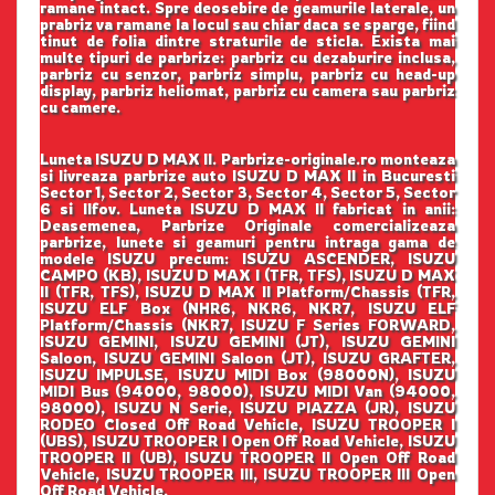
ramane intact. Spre deosebire de geamurile laterale, un
prabriz va ramane la locul sau chiar daca se sparge, fiind
tinut de folia dintre straturile de sticla. Exista mai
multe tipuri de parbrize: parbriz cu dezaburire inclusa,
parbriz cu senzor, parbriz simplu, parbriz cu head-up
display, parbriz heliomat, parbriz cu camera sau parbriz
cu camere.
Luneta ISUZU D MAX II. Parbrize-originale.ro monteaza
si livreaza parbrize auto ISUZU D MAX II in Bucuresti
Sector 1, Sector 2, Sector 3, Sector 4, Sector 5, Sector
6 si Ilfov. Luneta ISUZU D MAX II fabricat in anii:
Deasemenea, Parbrize Originale comercializeaza
parbrize, lunete si geamuri pentru intraga gama de
modele ISUZU precum: ISUZU ASCENDER, ISUZU
CAMPO (KB), ISUZU D MAX I (TFR, TFS), ISUZU D MAX
II (TFR, TFS), ISUZU D MAX II Platform/Chassis (TFR,
ISUZU ELF Box (NHR6, NKR6, NKR7, ISUZU ELF
Platform/Chassis (NKR7, ISUZU F Series FORWARD,
ISUZU GEMINI, ISUZU GEMINI (JT), ISUZU GEMINI
Saloon, ISUZU GEMINI Saloon (JT), ISUZU GRAFTER,
ISUZU IMPULSE, ISUZU MIDI Box (98000N), ISUZU
MIDI Bus (94000, 98000), ISUZU MIDI Van (94000,
98000), ISUZU N Serie, ISUZU PIAZZA (JR), ISUZU
RODEO Closed Off Road Vehicle, ISUZU TROOPER I
(UBS), ISUZU TROOPER I Open Off Road Vehicle, ISUZU
TROOPER II (UB), ISUZU TROOPER II Open Off Road
Vehicle, ISUZU TROOPER III, ISUZU TROOPER III Open
Off Road Vehicle,