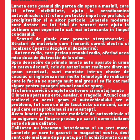
Luneta este geamul din partea din spate a masinii, care
iti ofera vizibilitate, ajuta la aerodinamica
autovehicului si iti ofera protectie impotriva prafului, a
precipitatiilor si a altor pericole. Lunetele moderne
sunt dotate cu tot felul de senzori care ajuta la
obtinere unei experiente cat mai interesante in timpul
condusului:
- Senzori de ploaie care pornesc stergatoarele; -
Straturi de materiale care transmit curent electric si
incalzesc ( pentru dezghet si dezaburire);
- Antene radio, care preiau semnalul radio, oferind acea
mica doza de distractie de la volan.
Spre deosebire de primele lunete auto aparute in urma
cu cateva decenii, cele de astazi sunt realizate dintr-un
geam securizat, sunt montate intr-un cheder de
cauciuc si inglobeaza mai multe tehnologii de realizare
care le fac sa se sparga mult mai greu si sa fie cat mai
sigure pentru pasageri atunci cand se sparg.
Iti oferim servicii complete de livrare si montaj lunete
O luneta sparta nu este, asadar, o tragedie. Atunci cand
realizezi ca acest geam al autovehiculului are o
problema, tot ceea ce ai de facut este sa ne suni, sa ne
spui care este problema si sa ne astepti.
Avem lunete pentru toate modelele de autovehicule si
ne asiguram ca fiecare produs pe care il comercializam
este de buna calitate.
Calitatea nu inseamna intotdeauna si un pret mare.
Lunetele pe care le gasesti in magazinul nostru, desi
sunt cele mai bune de pe piata, pot fi achizitionate cu un