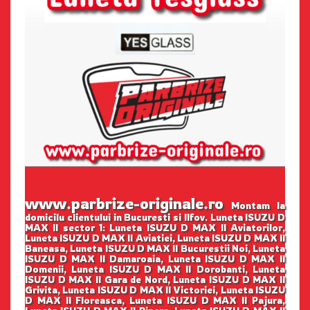
www.parbrize-originale.ro
Montam la
domicilu clientului in Bucuresti si Ilfov. Luneta ISUZU D
MAX II sector 1: Luneta ISUZU D MAX II Aviatorilor,
Luneta ISUZU D MAX II Aviatiei, Luneta ISUZU D MAX II
Baneasa, Luneta ISUZU D MAX II Bucurestii Noi, Luneta
ISUZU D MAX II Damaroaia, Luneta ISUZU D MAX II
Domenii, Luneta ISUZU D MAX II Dorobanti, Luneta
ISUZU D MAX II Gara de Nord, Luneta ISUZU D MAX II
Grivita, Luneta ISUZU D MAX II Victoriei, Luneta ISUZU
D MAX II Floreasca, Luneta ISUZU D MAX II Pajura,