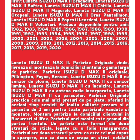
Ilfov: Luneta ISUZU D MAX II Bragadiru, Luneta ISUZU D
MAX II Buftea, Luneta ISUZU D MAX II Chitila, Luneta
ISUZU D MAX II Magurele, Luneta ISUZU D MAX II
Otopeni, Luneta ISUZU D MAX II Oras Pantelimon,
Luneta ISUZU D MAX II Popesti Leordeni, Luneta ISUZU
D MAX II Voluntari. Produse disponibile pentru anii:
1982, 1983, 1984, 1985, 1986, 1987, 1988, 1989, 1990,
1991, 1992, 1993, 1994, 1995, 1996, 1997, 1998, 1999,
2000, 2001, 2002, 2003, 2004, 2005, 2006, 2007,
2008, 2009, 2010, 2011, 2012, 2013, 2014, 2015, 2016,
2017, 2018, 2019, 2020
Luneta ISUZU D MAX II. Parbrize Originale vinde,
livreaza si monteaza la domiciliul clientului o gama larga
de parbrize. Parbrize ISUZU D MAX II originale,
Pilkington, Fuyao, Benson. Luneta ISUZU D MAX II cu
senzor de ploaie, Luneta ISUZU D MAX II cu senzor
lumina, Luneta ISUZU D MAX II cu incalzire, Luneta
ISUZU D MAX II cu antena radio incorporata, Luneta
ISUZU D MAX II cu parasolar. Parbrize Originale
practica cele mai mici preturi de pe piata, oferind in
acelasi timp servicii de inalta calitate precum si o
garantie de 2 ani pentru toate parbrizele vandute si
montate. Montam parbrize la domiciliul clientului in
Bucuresti si Ilfov. Parbrizul unei masini este geamul din
partea frontala. Un parbriz este format din doua
straturi de sticla, legate cu o folie transparenta.
Parbrizul are doua straturi pentru ca este cel mai expus
la spargere, asa ca daca se crapa un strat, celalalt