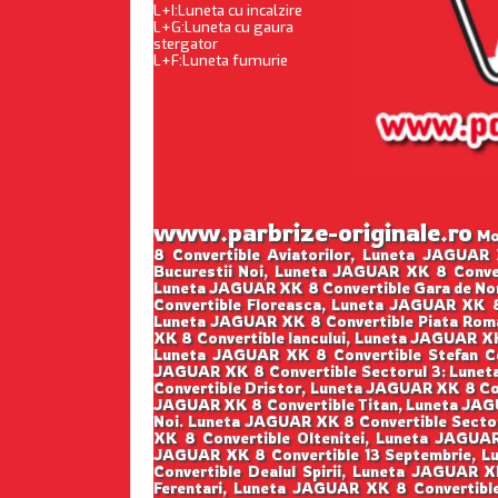
L+I:Luneta cu incalzire
L+G:Luneta cu gaura
stergator
L+F:Luneta fumurie
www.parbrize-originale.ro
Mon
8 Convertible Aviatorilor, Luneta JAGUAR
Bucurestii Noi, Luneta JAGUAR XK 8 Conve
Luneta JAGUAR XK 8 Convertible Gara de Nor
Convertible Floreasca, Luneta JAGUAR XK 8
Luneta JAGUAR XK 8 Convertible Piata Rom
XK 8 Convertible Iancului, Luneta JAGUAR X
Luneta JAGUAR XK 8 Convertible Stefan Ce
JAGUAR XK 8 Convertible Sectorul 3: Lunet
Convertible Dristor, Luneta JAGUAR XK 8 Co
JAGUAR XK 8 Convertible Titan, Luneta JAGU
Noi. Luneta JAGUAR XK 8 Convertible Secto
XK 8 Convertible Oltenitei, Luneta JAGUAR
JAGUAR XK 8 Convertible 13 Septembrie, L
Convertible Dealul Spirii, Luneta JAGUAR 
Ferentari, Luneta JAGUAR XK 8 Convertibl