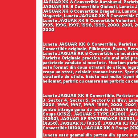
JAGUAR XK 8 Convertible Autobuzul. Parbriz
JAGUAR XK 8 Convertible Giulesti, Luneta J
JAGUAR XK 8 Convertible Bragadiru, Luneta
Magurele, Luneta JAGUAR XK 8 Convertible O
Luneta JAGUAR XK 8 Convertible Voluntari. Pr
1995, 1996, 1997, 1998, 1999, 2000, 2001, 2
2020
Luneta JAGUAR XK 8 Convertible. Parbrize Or
Convertible originale, Pilkington, Fuyao, B
Luneta JAGUAR XK 8 Convertible cu incalzire
Parbrize Originale practica cele mai mici pre
parbrizele vandute si montate. Montam parbrize
este format din doua straturi de sticla, lega
crapa un strat, celalalt ramane intact. Spre d
straturile de sticla. Exista mai multe tipuri 
heliomat, parbriz cu camera sau parbriz cu ca
Luneta JAGUAR XK 8 Convertible. Parbrize-ori
3, Sector 4, Sector 5, Sector 6 si Ilfov. L
2006, 1996, 1997, 1998, 1999, 2000, 2001, 
pentru intraga gama de modele JAGUAR pr
Coupe (X152), JAGUAR S TYPE (X200), JA
(X260), JAGUAR XF SPORTBRAKE (X250), 
(X350), JAGUAR XJ (X351), JAGUAR XJ (XJ
Convertible (X100), JAGUAR XK 8 Coupe (X1
Luneta este geamul din partea din spate a masi