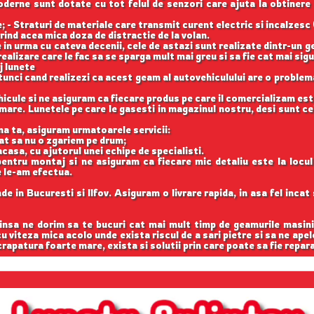
 moderne sunt dotate cu tot felul de senzori care ajuta la obtinere
 - Straturi de materiale care transmit curent electric si incalzesc 
rind acea mica doza de distractie de la volan.
 in urma cu cateva decenii, cele de astazi sunt realizate dintr-un 
ealizare care le fac sa se sparga mult mai greu si sa fie cat mai si
j lunete
unci cand realizezi ca acest geam al autovehiculului are o problema
cule si ne asiguram ca fiecare produs pe care il comercializam est
are. Lunetele pe care le gasesti in magazinul nostru, desi sunt cel
na ta, asiguram urmatoarele servicii:
cat sa nu o zgariem pe drum;
casa, cu ajutorul unei echipe de specialisti.
entru montaj si ne asiguram ca fiecare mic detaliu este la locu
e le-am efectua.
e in Bucuresti si Ilfov. Asiguram o livrare rapida, in asa fel inca
 insa ne dorim sa te bucuri cat mai mult timp de geamurile masini
 cu viteza mica acolo unde exista riscul de a sari pietre si sa ne apel
rapatura foarte mare, exista si solutii prin care poate sa fie repar