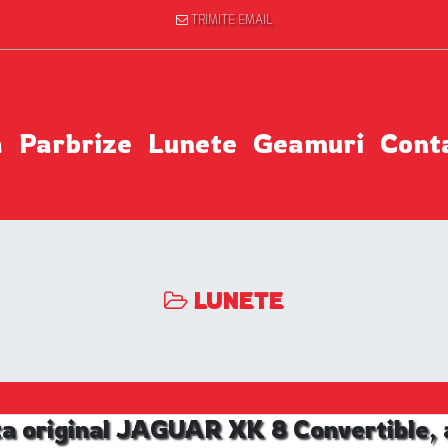
TRIMITE EMAIL
a
Parbrize
Lunete
Geamuri
Cont
LUNETE
a original JAGUAR XK 8 Convertible, 