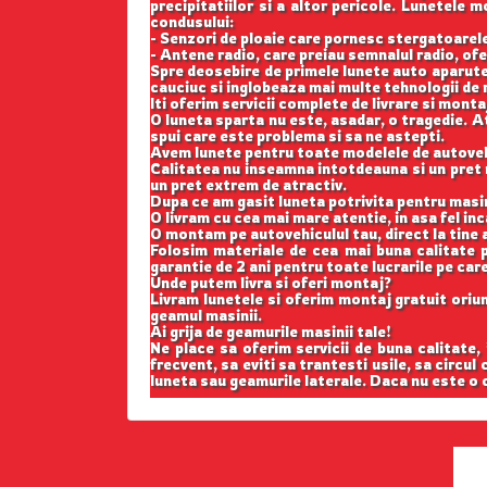
precipitatiilor si a altor pericole. Lunetele
condusului:
- Senzori de ploaie care pornesc stergatoarele;
- Antene radio, care preiau semnalul radio, ofe
Spre deosebire de primele lunete auto aparute
cauciuc si inglobeaza mai multe tehnologii de r
Iti oferim servicii complete de livrare si monta
O luneta sparta nu este, asadar, o tragedie. At
spui care este problema si sa ne astepti.
Avem lunete pentru toate modelele de autovehi
Calitatea nu inseamna intotdeauna si un pret m
un pret extrem de atractiv.
Dupa ce am gasit luneta potrivita pentru masi
O livram cu cea mai mare atentie, in asa fel in
O montam pe autovehiculul tau, direct la tine a
Folosim materiale de cea mai buna calitate p
garantie de 2 ani pentru toate lucrarile pe car
Unde putem livra si oferi montaj?
Livram lunetele si oferim montaj gratuit oriund
geamul masinii.
Ai grija de geamurile masinii tale!
Ne place sa oferim servicii de buna calitate,
frecvent, sa eviti sa trantesti usile, sa circul
luneta sau geamurile laterale. Daca nu este o c