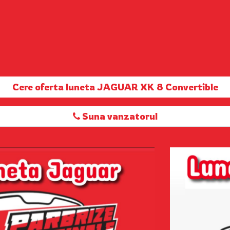
Cere oferta luneta JAGUAR XK 8 Convertible
Suna vanzatorul