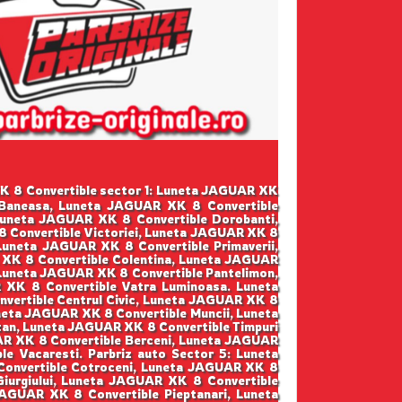
 XK 8 Convertible sector 1: Luneta JAGUAR XK
e Baneasa, Luneta JAGUAR XK 8 Convertible
Luneta JAGUAR XK 8 Convertible Dorobanti,
8 Convertible Victoriei, Luneta JAGUAR XK 8
Luneta JAGUAR XK 8 Convertible Primaverii,
XK 8 Convertible Colentina, Luneta JAGUAR
 Luneta JAGUAR XK 8 Convertible Pantelimon,
 XK 8 Convertible Vatra Luminoasa. Luneta
vertible Centrul Civic, Luneta JAGUAR XK 8
neta JAGUAR XK 8 Convertible Muncii, Luneta
tan, Luneta JAGUAR XK 8 Convertible Timpuri
AR XK 8 Convertible Berceni, Luneta JAGUAR
e Vacaresti. Parbriz auto Sector 5: Luneta
Convertible Cotroceni, Luneta JAGUAR XK 8
Giurgiului, Luneta JAGUAR XK 8 Convertible
AGUAR XK 8 Convertible Pieptanari, Luneta