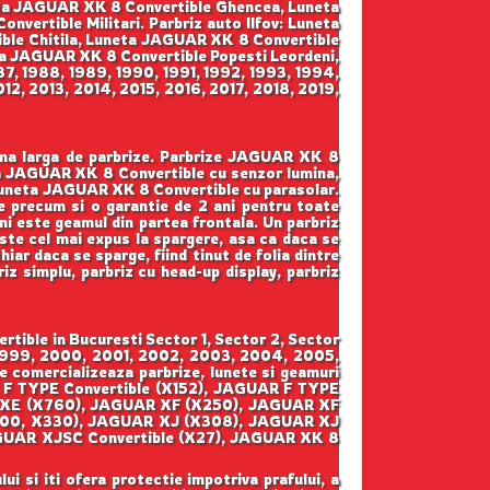
eta JAGUAR XK 8 Convertible Ghencea, Luneta
rtible Militari. Parbriz auto Ilfov: Luneta
le Chitila, Luneta JAGUAR XK 8 Convertible
a JAGUAR XK 8 Convertible Popesti Leordeni,
87, 1988, 1989, 1990, 1991, 1992, 1993, 1994,
2, 2013, 2014, 2015, 2016, 2017, 2018, 2019,
gama larga de parbrize. Parbrize JAGUAR XK 8
ta JAGUAR XK 8 Convertible cu senzor lumina,
Luneta JAGUAR XK 8 Convertible cu parasolar.
ate precum si o garantie de 2 ani pentru toate
ini este geamul din partea frontala. Un parbriz
este cel mai expus la spargere, asa ca daca se
iar daca se sparge, fiind tinut de folia dintre
riz simplu, parbriz cu head-up display, parbriz
tible in Bucuresti Sector 1, Sector 2, Sector
8, 1999, 2000, 2001, 2002, 2003, 2004, 2005,
comercializeaza parbrize, lunete si geamuri
F TYPE Convertible (X152), JAGUAR F TYPE
 XE (X760), JAGUAR XF (X250), JAGUAR XF
00, X330), JAGUAR XJ (X308), JAGUAR XJ
GUAR XJSC Convertible (X27), JAGUAR XK 8
ui si iti ofera protectie impotriva prafului, a