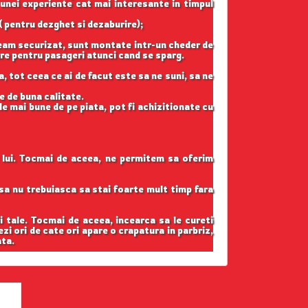
 unei experiente cat mai interesante in timpul
( pentru dezghet si dezaburire);
geam securizat, sunt montate intr-un cheder de
gure pentru pasageri atunci cand se sparg.
, tot ceea ce ai de facut este sa ne suni, sa ne
e de buna calitate.
e mai bune de pe piata, pot fi achizitionate cu
l lui. Tocmai de aceea, ne permitem sa oferim
t sa nu trebuiasca sa stai foarte mult timp fara
i tale. Tocmai de aceea, incearca sa le cureti
ezi ori de cate ori apare o crapatura in parbriz,
ata.