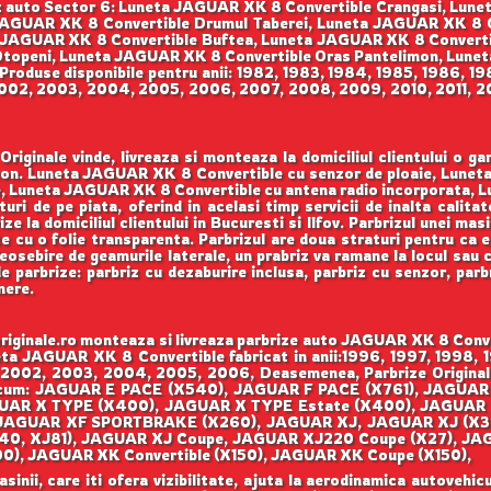
 auto Sector 6: Luneta JAGUAR XK 8 Convertible Crangasi, Lun
AGUAR XK 8 Convertible Drumul Taberei, Luneta JAGUAR XK 8 Conve
 JAGUAR XK 8 Convertible Buftea, Luneta JAGUAR XK 8 Convertib
topeni, Luneta JAGUAR XK 8 Convertible Oras Pantelimon, Lunet
oduse disponibile pentru anii: 1982, 1983, 1984, 1985, 1986, 19
002, 2003, 2004, 2005, 2006, 2007, 2008, 2009, 2010, 2011, 201
iginale vinde, livreaza si monteaza la domiciliul clientului o 
enson. Luneta JAGUAR XK 8 Convertible cu senzor de ploaie, Lune
, Luneta JAGUAR XK 8 Convertible cu antena radio incorporata, 
turi de pe piata, oferind in acelasi timp servicii de inalta calit
 la domiciliul clientului in Bucuresti si Ilfov. Parbrizul unei mas
te cu o folie transparenta. Parbrizul are doua straturi pentru ca 
eosebire de geamurile laterale, un prabriz va ramane la locul sau ch
de parbrize: parbriz cu dezaburire inclusa, parbriz cu senzor, parb
mere.
ginale.ro monteaza si livreaza parbrize auto JAGUAR XK 8 Conver
uneta JAGUAR XK 8 Convertible fabricat in anii:1996, 1997, 199
2002, 2003, 2004, 2005, 2006, Deasemenea, Parbrize Originale 
ecum: JAGUAR E PACE (X540), JAGUAR F PACE (X761), JAGUAR 
GUAR X TYPE (X400), JAGUAR X TYPE Estate (X400), JAGUAR
JAGUAR XF SPORTBRAKE (X260), JAGUAR XJ, JAGUAR XJ (X3
40, XJ81), JAGUAR XJ Coupe, JAGUAR XJ220 Coupe (X27), JA
00), JAGUAR XK Convertible (X150), JAGUAR XK Coupe (X150),
nii, care iti ofera vizibilitate, ajuta la aerodinamica autovehicul