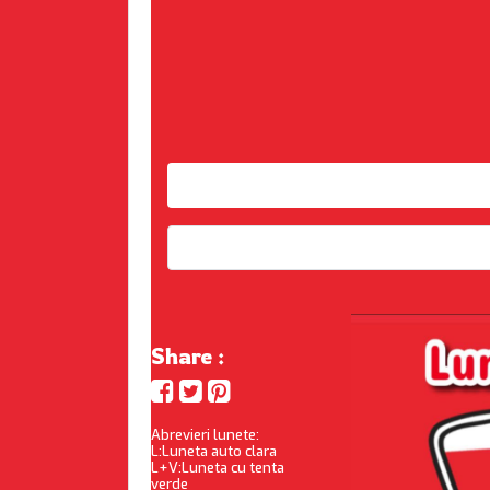
Share :
Abrevieri lunete:
L:Luneta auto clara
L+V:Luneta cu tenta
verde