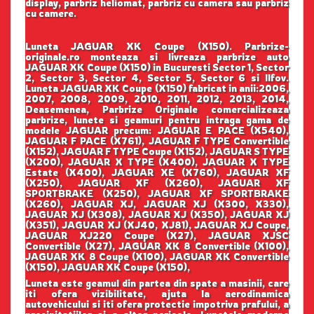
display, parbriz heliomat, parbriz cu camera sau parbriz
cu camere.
Luneta JAGUAR XK Coupe (X150). Parbrize-
originale.ro monteaza si livreaza parbrize auto
JAGUAR XK Coupe (X150) in Bucuresti Sector 1, Sector
2, Sector 3, Sector 4, Sector 5, Sector 6 si Ilfov.
Luneta JAGUAR XK Coupe (X150) fabricat in anii:2006,
2007, 2008, 2009, 2010, 2011, 2012, 2013, 2014,
Deasemenea, Parbrize Originale comercializeaza
parbrize, lunete si geamuri pentru intraga gama de
modele JAGUAR precum: JAGUAR E PACE (X540),
JAGUAR F PACE (X761), JAGUAR F TYPE Convertible
(X152), JAGUAR F TYPE Coupe (X152), JAGUAR S TYPE
(X200), JAGUAR X TYPE (X400), JAGUAR X TYPE
Estate (X400), JAGUAR XE (X760), JAGUAR XF
(X250), JAGUAR XF (X260), JAGUAR XF
SPORTBRAKE (X250), JAGUAR XF SPORTBRAKE
(X260), JAGUAR XJ, JAGUAR XJ (X300, X330),
JAGUAR XJ (X308), JAGUAR XJ (X350), JAGUAR XJ
(X351), JAGUAR XJ (XJ40, XJ81), JAGUAR XJ Coupe,
JAGUAR XJ220 Coupe (X27), JAGUAR XJSC
Convertible (X27), JAGUAR XK 8 Convertible (X100),
JAGUAR XK 8 Coupe (X100), JAGUAR XK Convertible
(X150), JAGUAR XK Coupe (X150),
Luneta este geamul din partea din spate a masinii, care
iti ofera vizibilitate, ajuta la aerodinamica
autovehicului si iti ofera protectie impotriva prafului, a