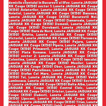
domicilu clientului in Bucuresti si Ilfov. Luneta JAGUAR
XK Coupe (X150) sector 1: Luneta JAGUAR XK Coupe
(X150) Aviatorilor, Luneta JAGUAR XK Coupe (X150)
Aviatiei, Luneta JAGUAR XK Coupe (X150) Baneasa,
Luneta JAGUAR XK Coupe (X150) Bucurestii Noi,
Luneta JAGUAR XK Coupe (X150) Damaroaia, Luneta
JAGUAR XK Coupe (X150) Domenii, Luneta JAGUAR
XK Coupe (X150) Dorobanti, Luneta JAGUAR XK
Coupe (X150) Gara de Nord, Luneta JAGUAR XK Coupe
(X150) Grivita, Luneta JAGUAR XK Coupe (X150)
Victoriei, Luneta JAGUAR XK Coupe (X150) Floreasca,
Luneta JAGUAR XK Coupe (X150) Pajura, Luneta
JAGUAR XK Coupe (X150) Pipera, Luneta JAGUAR XK
Coupe (X150) Primaverii, Luneta JAGUAR XK Coupe
(X150) Piata Romana. Luneta JAGUAR XK Coupe
(X150) sector 2: Luneta JAGUAR XK Coupe (X150)
Colentina, Luneta JAGUAR XK Coupe (X150) Iancului,
Luneta JAGUAR XK Coupe (X150) Mosilor, Luneta
JAGUAR XK Coupe (X150) Obor, Luneta JAGUAR XK
Coupe (X150) Pantelimon, Luneta JAGUAR XK Coupe
(X150) Stefan Cel Mare, Luneta JAGUAR XK Coupe
(X150) Tei, Luneta JAGUAR XK Coupe (X150) Vatra
Luminoasa. Luneta JAGUAR XK Coupe (X150) Sectorul
3: Luneta JAGUAR XK Coupe (X150) Balta Alba, Luneta
JAGUAR XK Coupe (X150) Centrul Civic, Luneta
JAGUAR XK Coupe (X150) Dristor, Luneta JAGUAR XK
Coupe (X150) Dudesti, Luneta JAGUAR XK Coupe
(X150) Lipscani, Luneta JAGUAR XK Coupe (X150)
Muncii, Luneta JAGUAR XK Coupe (X150) Titan, Luneta
JAGUAR XK Coupe (X150) Unirii, Luneta JAGUAR XK