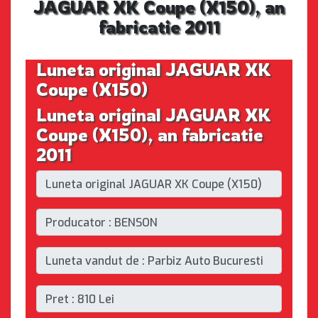
JAGUAR XK Coupe (X150), an
fabricatie 2011
Luneta original JAGUAR XK
Coupe (X150)
Luneta original JAGUAR XK
Coupe (X150), an fabricatie
2011