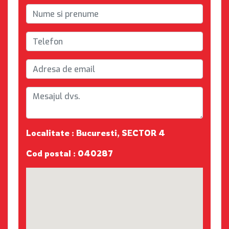
Localitate : Bucuresti, SECTOR 4
Cod postal : 040287