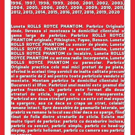
1996, 1997, 1998, 1999, 2000, 2001, 2002, 2003,
2004, 2005, 2006, 2007, 2008, 2009, 2010, 2011,
2012, 2013, 2014, 2015, 2016, 2017, 2018, 2019, 2020
Luneta ROLLS ROYCE PHANTOM. Parbrize Originale
vinde, livreaza si monteaza la domiciliul clientului o
gama larga de parbrize. Parbrize ROLLS ROYCE
PHANTOM originale, Pilkington, Fuyao, Benson. Luneta
ROLLS ROYCE PHANTOM cu senzor de ploaie, Luneta
ROLLS ROYCE PHANTOM cu senzor lumina, Luneta
ROLLS ROYCE PHANTOM cu incalzire, Luneta ROLLS
ROYCE PHANTOM cu antena radio incorporata, Luneta
ROLLS ROYCE PHANTOM cu parasolar. Parbrize
Originale practica cele mai mici preturi de pe piata,
oferind in acelasi timp servicii de inalta calitate precum
si o garantie de 2 ani pentru toate parbrizele vandute si
montate. Montam parbrize la domiciliul clientului in
Bucuresti si Ilfov. Parbrizul unei masini este geamul din
partea frontala. Un parbriz este format din doua
straturi de sticla, legate cu o folie transparenta.
Parbrizul are doua straturi pentru ca este cel mai expus
la spargere, asa ca daca se crapa un strat, celalalt
ramane intact. Spre deosebire de geamurile laterale, un
prabriz va ramane la locul sau chiar daca se sparge, fiind
tinut de folia dintre straturile de sticla. Exista mai
multe tipuri de parbrize: parbriz cu dezaburire inclusa,
parbriz cu senzor, parbriz simplu, parbriz cu head-up
display, parbriz heliomat, parbriz cu camera sau parbriz
cu camere.