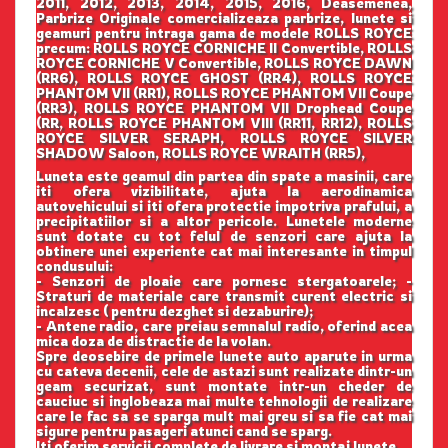
2011, 2012, 2013, 2014, 2015, 2016, Deasemenea,
Parbrize Originale comercializeaza parbrize, lunete si
geamuri pentru intraga gama de modele ROLLS ROYCE
precum: ROLLS ROYCE CORNICHE II Convertible, ROLLS
ROYCE CORNICHE V Convertible, ROLLS ROYCE DAWN
(RR6), ROLLS ROYCE GHOST (RR4), ROLLS ROYCE
PHANTOM VII (RR1), ROLLS ROYCE PHANTOM VII Coupe
(RR3), ROLLS ROYCE PHANTOM VII Drophead Coupe
(RR, ROLLS ROYCE PHANTOM VIII (RR11, RR12), ROLLS
ROYCE SILVER SERAPH, ROLLS ROYCE SILVER
SHADOW Saloon, ROLLS ROYCE WRAITH (RR5),
Luneta este geamul din partea din spate a masinii, care
iti ofera vizibilitate, ajuta la aerodinamica
autovehicului si iti ofera protectie impotriva prafului, a
precipitatiilor si a altor pericole. Lunetele moderne
sunt dotate cu tot felul de senzori care ajuta la
obtinere unei experiente cat mai interesante in timpul
condusului:
- Senzori de ploaie care pornesc stergatoarele; -
Straturi de materiale care transmit curent electric si
incalzesc ( pentru dezghet si dezaburire);
- Antene radio, care preiau semnalul radio, oferind acea
mica doza de distractie de la volan.
Spre deosebire de primele lunete auto aparute in urma
cu cateva decenii, cele de astazi sunt realizate dintr-un
geam securizat, sunt montate intr-un cheder de
cauciuc si inglobeaza mai multe tehnologii de realizare
care le fac sa se sparga mult mai greu si sa fie cat mai
sigure pentru pasageri atunci cand se sparg.
Iti oferim servicii complete de livrare si montaj lunete