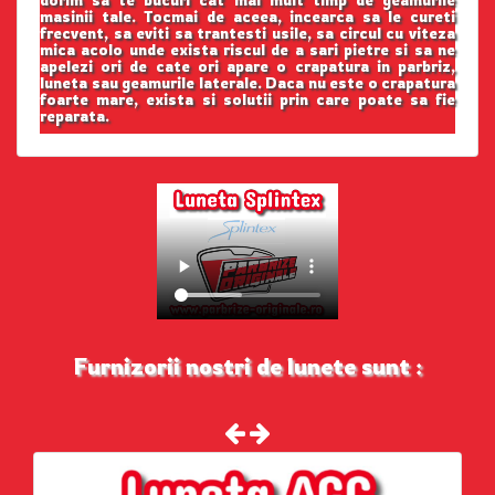
masinii tale. Tocmai de aceea, incearca sa le cureti
frecvent, sa eviti sa trantesti usile, sa circul cu viteza
mica acolo unde exista riscul de a sari pietre si sa ne
apelezi ori de cate ori apare o crapatura in parbriz,
luneta sau geamurile laterale. Daca nu este o crapatura
foarte mare, exista si solutii prin care poate sa fie
reparata.
Furnizorii nostri de lunete sunt :