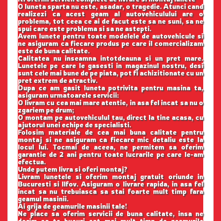
O luneta sparta nu este, asadar, o tragedie. Atunci cand
realizezi ca acest geam al autovehiculului are o
problema, tot ceea ce ai de facut este sa ne suni, sa ne
spui care este problema si sa ne astepti.
Avem lunete pentru toate modelele de autovehicule si
ne asiguram ca fiecare produs pe care il comercializam
este de buna calitate.
Calitatea nu inseamna intotdeauna si un pret mare.
Lunetele pe care le gasesti in magazinul nostru, desi
sunt cele mai bune de pe piata, pot fi achizitionate cu un
pret extrem de atractiv.
Dupa ce am gasit luneta potrivita pentru masina ta,
asiguram urmatoarele servicii:
O livram cu cea mai mare atentie, in asa fel incat sa nu o
zgariem pe drum;
O montam pe autovehiculul tau, direct la tine acasa, cu
ajutorul unei echipe de specialisti.
Folosim materiale de cea mai buna calitate pentru
montaj si ne asiguram ca fiecare mic detaliu este la
locul lui. Tocmai de aceea, ne permitem sa oferim
garantie de 2 ani pentru toate lucrarile pe care le-am
efectua.
Unde putem livra si oferi montaj?
Livram lunetele si oferim montaj gratuit oriunde in
Bucuresti si Ilfov. Asiguram o livrare rapida, in asa fel
incat sa nu trebuiasca sa stai foarte mult timp fara
geamul masinii.
Ai grija de geamurile masinii tale!
Ne place sa oferim servicii de buna calitate, insa ne
dorim sa te bucuri cat mai mult timp de geamurile