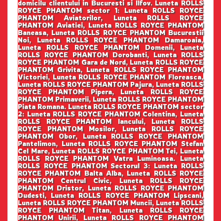
domicilu clientului in Bucuresti si Ilfov. Luneta ROLLS
ROYCE PHANTOM sector 1: Luneta ROLLS ROYCE
PHANTOM Aviatorilor, Luneta ROLLS ROYCE
PHANTOM Aviatiei, Luneta ROLLS ROYCE PHANTOM
Baneasa, Luneta ROLLS ROYCE PHANTOM Bucurestii
Noi, Luneta ROLLS ROYCE PHANTOM Damaroaia,
Luneta ROLLS ROYCE PHANTOM Domenii, Luneta
ROLLS ROYCE PHANTOM Dorobanti, Luneta ROLLS
ROYCE PHANTOM Gara de Nord, Luneta ROLLS ROYCE
PHANTOM Grivita, Luneta ROLLS ROYCE PHANTOM
Victoriei, Luneta ROLLS ROYCE PHANTOM Floreasca,
Luneta ROLLS ROYCE PHANTOM Pajura, Luneta ROLLS
ROYCE PHANTOM Pipera, Luneta ROLLS ROYCE
PHANTOM Primaverii, Luneta ROLLS ROYCE PHANTOM
Piata Romana. Luneta ROLLS ROYCE PHANTOM sector
2: Luneta ROLLS ROYCE PHANTOM Colentina, Luneta
ROLLS ROYCE PHANTOM Iancului, Luneta ROLLS
ROYCE PHANTOM Mosilor, Luneta ROLLS ROYCE
PHANTOM Obor, Luneta ROLLS ROYCE PHANTOM
Pantelimon, Luneta ROLLS ROYCE PHANTOM Stefan
Cel Mare, Luneta ROLLS ROYCE PHANTOM Tei, Luneta
ROLLS ROYCE PHANTOM Vatra Luminoasa. Luneta
ROLLS ROYCE PHANTOM Sectorul 3: Luneta ROLLS
ROYCE PHANTOM Balta Alba, Luneta ROLLS ROYCE
PHANTOM Centrul Civic, Luneta ROLLS ROYCE
PHANTOM Dristor, Luneta ROLLS ROYCE PHANTOM
Dudesti, Luneta ROLLS ROYCE PHANTOM Lipscani,
Luneta ROLLS ROYCE PHANTOM Muncii, Luneta ROLLS
ROYCE PHANTOM Titan, Luneta ROLLS ROYCE
PHANTOM Unirii, Luneta ROLLS ROYCE PHANTOM