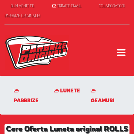
BUN VENIT PE
TRIMITE EMAIL
COLABORATORI
PARBRIZE ORIGINALE!
LUNETE
PARBRIZE
GEAMURI
Cere Oferta Luneta original ROLLS