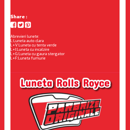
Share :
Abrevieri lunete:
L:Luneta auto clara
L+V:Luneta cu tenta verde
L+I:Luneta cu incalzire
L+G:Luneta cu gaura stergator
L+F:Luneta fumurie