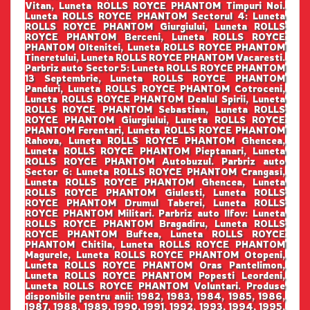
Vitan, Luneta ROLLS ROYCE PHANTOM Timpuri Noi.
Luneta ROLLS ROYCE PHANTOM Sectorul 4: Luneta
ROLLS ROYCE PHANTOM Giurgiului, Luneta ROLLS
ROYCE PHANTOM Berceni, Luneta ROLLS ROYCE
PHANTOM Oltenitei, Luneta ROLLS ROYCE PHANTOM
Tineretului, Luneta ROLLS ROYCE PHANTOM Vacaresti.
Parbriz auto Sector 5: Luneta ROLLS ROYCE PHANTOM
13 Septembrie, Luneta ROLLS ROYCE PHANTOM
Panduri, Luneta ROLLS ROYCE PHANTOM Cotroceni,
Luneta ROLLS ROYCE PHANTOM Dealul Spirii, Luneta
ROLLS ROYCE PHANTOM Sebastian, Luneta ROLLS
ROYCE PHANTOM Giurgiului, Luneta ROLLS ROYCE
PHANTOM Ferentari, Luneta ROLLS ROYCE PHANTOM
Rahova, Luneta ROLLS ROYCE PHANTOM Ghencea,
Luneta ROLLS ROYCE PHANTOM Pieptanari, Luneta
ROLLS ROYCE PHANTOM Autobuzul. Parbriz auto
Sector 6: Luneta ROLLS ROYCE PHANTOM Crangasi,
Luneta ROLLS ROYCE PHANTOM Ghencea, Luneta
ROLLS ROYCE PHANTOM Giulesti, Luneta ROLLS
ROYCE PHANTOM Drumul Taberei, Luneta ROLLS
ROYCE PHANTOM Militari. Parbriz auto Ilfov: Luneta
ROLLS ROYCE PHANTOM Bragadiru, Luneta ROLLS
ROYCE PHANTOM Buftea, Luneta ROLLS ROYCE
PHANTOM Chitila, Luneta ROLLS ROYCE PHANTOM
Magurele, Luneta ROLLS ROYCE PHANTOM Otopeni,
Luneta ROLLS ROYCE PHANTOM Oras Pantelimon,
Luneta ROLLS ROYCE PHANTOM Popesti Leordeni,
Luneta ROLLS ROYCE PHANTOM Voluntari. Produse
disponibile pentru anii: 1982, 1983, 1984, 1985, 1986,
1987, 1988, 1989, 1990, 1991, 1992, 1993, 1994, 1995,