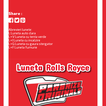
Share :
Abrevieri lunete:
L:Luneta auto clara
L+V:Luneta cu tenta verde
L+I:Luneta cu incalzire
L+G:Luneta cu gaura stergator
L+F:Luneta fumurie