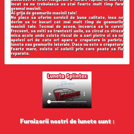
incat sa nu trebuiasca sa stai foarte mult timp fara
geamul masinii.
Ai grija de geamurile masinii tale!
Ne place sa oferim servicii de buna calitate, insa ne
dorim sa te bucuri cat mai mult timp de geamurile
masinii tale. Tocmai de aceea, incearca sa le cureti
frecvent, sa eviti sa trantesti usile, sa circul cu viteza
mica acolo unde exista riscul de a sari pietre si sa ne
apelezi ori de cate ori apare o crapatura in parbriz,
luneta sau geamurile laterale. Daca nu este o crapatura
foarte mare, exista si solutii prin care poate sa fie
reparata.
Furnizorii nostri de lunete sunt :