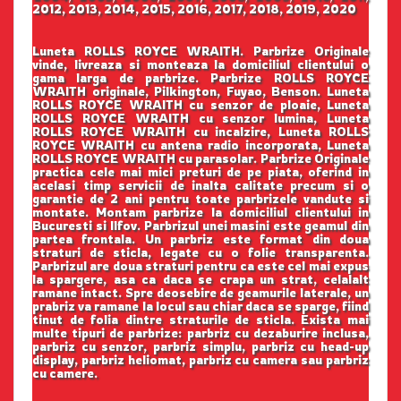
2012, 2013, 2014, 2015, 2016, 2017, 2018, 2019, 2020
Luneta ROLLS ROYCE WRAITH. Parbrize Originale
vinde, livreaza si monteaza la domiciliul clientului o
gama larga de parbrize. Parbrize ROLLS ROYCE
WRAITH originale, Pilkington, Fuyao, Benson. Luneta
ROLLS ROYCE WRAITH cu senzor de ploaie, Luneta
ROLLS ROYCE WRAITH cu senzor lumina, Luneta
ROLLS ROYCE WRAITH cu incalzire, Luneta ROLLS
ROYCE WRAITH cu antena radio incorporata, Luneta
ROLLS ROYCE WRAITH cu parasolar. Parbrize Originale
practica cele mai mici preturi de pe piata, oferind in
acelasi timp servicii de inalta calitate precum si o
garantie de 2 ani pentru toate parbrizele vandute si
montate. Montam parbrize la domiciliul clientului in
Bucuresti si Ilfov. Parbrizul unei masini este geamul din
partea frontala. Un parbriz este format din doua
straturi de sticla, legate cu o folie transparenta.
Parbrizul are doua straturi pentru ca este cel mai expus
la spargere, asa ca daca se crapa un strat, celalalt
ramane intact. Spre deosebire de geamurile laterale, un
prabriz va ramane la locul sau chiar daca se sparge, fiind
tinut de folia dintre straturile de sticla. Exista mai
multe tipuri de parbrize: parbriz cu dezaburire inclusa,
parbriz cu senzor, parbriz simplu, parbriz cu head-up
display, parbriz heliomat, parbriz cu camera sau parbriz
cu camere.