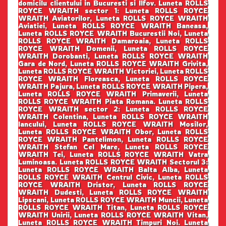
domicilu clientului in Bucuresti si Ilfov. Luneta ROLLS
ROYCE WRAITH sector 1: Luneta ROLLS ROYCE
WRAITH Aviatorilor, Luneta ROLLS ROYCE WRAITH
Aviatiei, Luneta ROLLS ROYCE WRAITH Baneasa,
Luneta ROLLS ROYCE WRAITH Bucurestii Noi, Luneta
ROLLS ROYCE WRAITH Damaroaia, Luneta ROLLS
ROYCE WRAITH Domenii, Luneta ROLLS ROYCE
WRAITH Dorobanti, Luneta ROLLS ROYCE WRAITH
Gara de Nord, Luneta ROLLS ROYCE WRAITH Grivita,
Luneta ROLLS ROYCE WRAITH Victoriei, Luneta ROLLS
ROYCE WRAITH Floreasca, Luneta ROLLS ROYCE
WRAITH Pajura, Luneta ROLLS ROYCE WRAITH Pipera,
Luneta ROLLS ROYCE WRAITH Primaverii, Luneta
ROLLS ROYCE WRAITH Piata Romana. Luneta ROLLS
ROYCE WRAITH sector 2: Luneta ROLLS ROYCE
WRAITH Colentina, Luneta ROLLS ROYCE WRAITH
Iancului, Luneta ROLLS ROYCE WRAITH Mosilor,
Luneta ROLLS ROYCE WRAITH Obor, Luneta ROLLS
ROYCE WRAITH Pantelimon, Luneta ROLLS ROYCE
WRAITH Stefan Cel Mare, Luneta ROLLS ROYCE
WRAITH Tei, Luneta ROLLS ROYCE WRAITH Vatra
Luminoasa. Luneta ROLLS ROYCE WRAITH Sectorul 3:
Luneta ROLLS ROYCE WRAITH Balta Alba, Luneta
ROLLS ROYCE WRAITH Centrul Civic, Luneta ROLLS
ROYCE WRAITH Dristor, Luneta ROLLS ROYCE
WRAITH Dudesti, Luneta ROLLS ROYCE WRAITH
Lipscani, Luneta ROLLS ROYCE WRAITH Muncii, Luneta
ROLLS ROYCE WRAITH Titan, Luneta ROLLS ROYCE
WRAITH Unirii, Luneta ROLLS ROYCE WRAITH Vitan,
Luneta ROLLS ROYCE WRAITH Timpuri Noi. Luneta