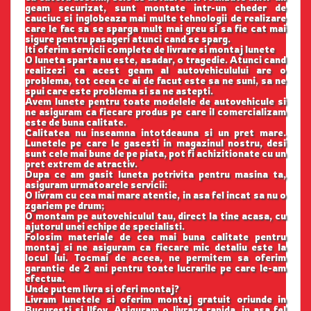
geam securizat, sunt montate intr-un cheder de
cauciuc si inglobeaza mai multe tehnologii de realizare
care le fac sa se sparga mult mai greu si sa fie cat mai
sigure pentru pasageri atunci cand se sparg.
Iti oferim servicii complete de livrare si montaj lunete
O luneta sparta nu este, asadar, o tragedie. Atunci cand
realizezi ca acest geam al autovehiculului are o
problema, tot ceea ce ai de facut este sa ne suni, sa ne
spui care este problema si sa ne astepti.
Avem lunete pentru toate modelele de autovehicule si
ne asiguram ca fiecare produs pe care il comercializam
este de buna calitate.
Calitatea nu inseamna intotdeauna si un pret mare.
Lunetele pe care le gasesti in magazinul nostru, desi
sunt cele mai bune de pe piata, pot fi achizitionate cu un
pret extrem de atractiv.
Dupa ce am gasit luneta potrivita pentru masina ta,
asiguram urmatoarele servicii:
O livram cu cea mai mare atentie, in asa fel incat sa nu o
zgariem pe drum;
O montam pe autovehiculul tau, direct la tine acasa, cu
ajutorul unei echipe de specialisti.
Folosim materiale de cea mai buna calitate pentru
montaj si ne asiguram ca fiecare mic detaliu este la
locul lui. Tocmai de aceea, ne permitem sa oferim
garantie de 2 ani pentru toate lucrarile pe care le-am
efectua.
Unde putem livra si oferi montaj?
Livram lunetele si oferim montaj gratuit oriunde in
Bucuresti si Ilfov. Asiguram o livrare rapida, in asa fel