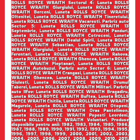
ROLLS ROYCE WRAITH Sectorul 4: Luneta ROLLS
ROYCE WRAITH Giurgiului, Luneta ROLLS ROYCE
WRAITH Berceni, Luneta ROLLS ROYCE WRAITH
Oltenitei, Luneta ROLLS ROYCE WRAITH Tineretului,
Luneta ROLLS ROYCE WRAITH Vacaresti. Parbriz auto
Sector 5: Luneta ROLLS ROYCE WRAITH 13
Septembrie, Luneta ROLLS ROYCE WRAITH Panduri,
Luneta ROLLS ROYCE WRAITH Cotroceni, Luneta
ROLLS ROYCE WRAITH Dealul Spirii, Luneta ROLLS
ROYCE WRAITH Sebastian, Luneta ROLLS ROYCE
WRAITH Giurgiului, Luneta ROLLS ROYCE WRAITH
Ferentari, Luneta ROLLS ROYCE WRAITH Rahova,
Luneta ROLLS ROYCE WRAITH Ghencea, Luneta ROLLS
ROYCE WRAITH Pieptanari, Luneta ROLLS ROYCE
WRAITH Autobuzul. Parbriz auto Sector 6: Luneta
ROLLS ROYCE WRAITH Crangasi, Luneta ROLLS ROYCE
WRAITH Ghencea, Luneta ROLLS ROYCE WRAITH
Giulesti, Luneta ROLLS ROYCE WRAITH Drumul
Taberei, Luneta ROLLS ROYCE WRAITH Militari. Parbriz
auto Ilfov: Luneta ROLLS ROYCE WRAITH Bragadiru,
Luneta ROLLS ROYCE WRAITH Buftea, Luneta ROLLS
ROYCE WRAITH Chitila, Luneta ROLLS ROYCE WRAITH
Magurele, Luneta ROLLS ROYCE WRAITH Otopeni,
Luneta ROLLS ROYCE WRAITH Oras Pantelimon,
Luneta ROLLS ROYCE WRAITH Popesti Leordeni,
Luneta ROLLS ROYCE WRAITH Voluntari. Produse
disponibile pentru anii: 1982, 1983, 1984, 1985, 1986,
1987, 1988, 1989, 1990, 1991, 1992, 1993, 1994, 1995,
1996, 1997, 1998, 1999, 2000, 2001, 2002, 2003,
2004, 2005, 2006, 2007, 2008, 2009, 2010, 2011,