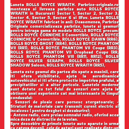
Luneta ROLLS ROYCE WRAITH. Parbrize-originale.ro
monteaza si livreaza parbrize auto ROLLS ROYCE
WRAITH in Bucuresti Sector 1, Sector 2, Sector 3,
Sector 4, Sector 5, Sector 6 si Ilfov. Luneta ROLLS
ROYCE WRAITH fabricat in anii: Deasemenea, Parbrize
Originale comercializeaza parbrize, lunete si geamuri
pentru intraga gama de modele ROLLS ROYCE precum:
ROLLS ROYCE CORNICHE II Convertible, ROLLS ROYCE
CORNICHE V Convertible, ROLLS ROYCE DAWN (RR6),
ROLLS ROYCE GHOST (RR4), ROLLS ROYCE PHANTOM
VII (RR1), ROLLS ROYCE PHANTOM VII Coupe (RR3),
ROLLS ROYCE PHANTOM VII Drophead Coupe (RR,
ROLLS ROYCE PHANTOM VIII (RR11, RR12), ROLLS
ROYCE SILVER SERAPH, ROLLS ROYCE SILVER
SHADOW Saloon, ROLLS ROYCE WRAITH (RR5),
Luneta este geamul din partea din spate a masinii, care
iti ofera vizibilitate, ajuta la aerodinamica
autovehicului si iti ofera protectie impotriva prafului, a
precipitatiilor si a altor pericole. Lunetele moderne
sunt dotate cu tot felul de senzori care ajuta la
obtinere unei experiente cat mai interesante in timpul
condusului:
- Senzori de ploaie care pornesc stergatoarele; -
Straturi de materiale care transmit curent electric si
incalzesc ( pentru dezghet si dezaburire);
- Antene radio, care preiau semnalul radio, oferind acea
mica doza de distractie de la volan.
Spre deosebire de primele lunete auto aparute in urma
cu cateva decenii, cele de astazi sunt realizate dintr-un