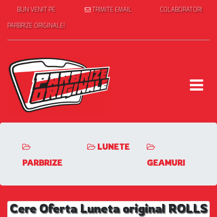
BUN VENIT PE
TRIMITE EMAIL
COLABORATORI
PARBRIZE ORIGINALE!
LUNETE
PARBRIZE
GEAMURI
Cere Oferta Luneta original ROLLS