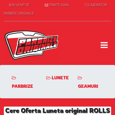
BUN VENIT PE
TRIMITE EMAIL
COLABORATORI
PARBRIZE ORIGINALE!
LUNETE
PARBRIZE
GEAMURI
Cere Oferta Luneta original ROLLS