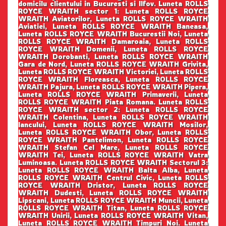
domicilu clientului in Bucuresti si Ilfov. Luneta ROLLS
ROYCE WRAITH sector 1: Luneta ROLLS ROYCE
WRAITH Aviatorilor, Luneta ROLLS ROYCE WRAITH
Aviatiei, Luneta ROLLS ROYCE WRAITH Baneasa,
Luneta ROLLS ROYCE WRAITH Bucurestii Noi, Luneta
ROLLS ROYCE WRAITH Damaroaia, Luneta ROLLS
ROYCE WRAITH Domenii, Luneta ROLLS ROYCE
WRAITH Dorobanti, Luneta ROLLS ROYCE WRAITH
Gara de Nord, Luneta ROLLS ROYCE WRAITH Grivita,
Luneta ROLLS ROYCE WRAITH Victoriei, Luneta ROLLS
ROYCE WRAITH Floreasca, Luneta ROLLS ROYCE
WRAITH Pajura, Luneta ROLLS ROYCE WRAITH Pipera,
Luneta ROLLS ROYCE WRAITH Primaverii, Luneta
ROLLS ROYCE WRAITH Piata Romana. Luneta ROLLS
ROYCE WRAITH sector 2: Luneta ROLLS ROYCE
WRAITH Colentina, Luneta ROLLS ROYCE WRAITH
Iancului, Luneta ROLLS ROYCE WRAITH Mosilor,
Luneta ROLLS ROYCE WRAITH Obor, Luneta ROLLS
ROYCE WRAITH Pantelimon, Luneta ROLLS ROYCE
WRAITH Stefan Cel Mare, Luneta ROLLS ROYCE
WRAITH Tei, Luneta ROLLS ROYCE WRAITH Vatra
Luminoasa. Luneta ROLLS ROYCE WRAITH Sectorul 3:
Luneta ROLLS ROYCE WRAITH Balta Alba, Luneta
ROLLS ROYCE WRAITH Centrul Civic, Luneta ROLLS
ROYCE WRAITH Dristor, Luneta ROLLS ROYCE
WRAITH Dudesti, Luneta ROLLS ROYCE WRAITH
Lipscani, Luneta ROLLS ROYCE WRAITH Muncii, Luneta
ROLLS ROYCE WRAITH Titan, Luneta ROLLS ROYCE
WRAITH Unirii, Luneta ROLLS ROYCE WRAITH Vitan,
Luneta ROLLS ROYCE WRAITH Timpuri Noi. Luneta