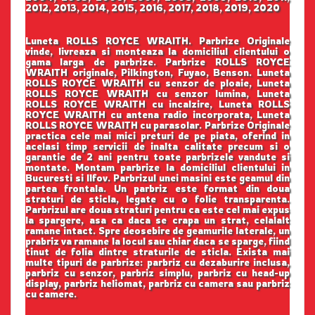
2012, 2013, 2014, 2015, 2016, 2017, 2018, 2019, 2020
Luneta ROLLS ROYCE WRAITH. Parbrize Originale
vinde, livreaza si monteaza la domiciliul clientului o
gama larga de parbrize. Parbrize ROLLS ROYCE
WRAITH originale, Pilkington, Fuyao, Benson. Luneta
ROLLS ROYCE WRAITH cu senzor de ploaie, Luneta
ROLLS ROYCE WRAITH cu senzor lumina, Luneta
ROLLS ROYCE WRAITH cu incalzire, Luneta ROLLS
ROYCE WRAITH cu antena radio incorporata, Luneta
ROLLS ROYCE WRAITH cu parasolar. Parbrize Originale
practica cele mai mici preturi de pe piata, oferind in
acelasi timp servicii de inalta calitate precum si o
garantie de 2 ani pentru toate parbrizele vandute si
montate. Montam parbrize la domiciliul clientului in
Bucuresti si Ilfov. Parbrizul unei masini este geamul din
partea frontala. Un parbriz este format din doua
straturi de sticla, legate cu o folie transparenta.
Parbrizul are doua straturi pentru ca este cel mai expus
la spargere, asa ca daca se crapa un strat, celalalt
ramane intact. Spre deosebire de geamurile laterale, un
prabriz va ramane la locul sau chiar daca se sparge, fiind
tinut de folia dintre straturile de sticla. Exista mai
multe tipuri de parbrize: parbriz cu dezaburire inclusa,
parbriz cu senzor, parbriz simplu, parbriz cu head-up
display, parbriz heliomat, parbriz cu camera sau parbriz
cu camere.