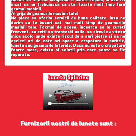
incat sa nu trebuiasca sa stai foarte mult timp fara
geamul masinii.
Ai grija de geamurile masinii tale!
Ne place sa oferim servicii de buna calitate, insa ne
dorim sa te bucuri cat mai mult timp de geamurile
masinii tale. Tocmai de aceea, incearca sa le cureti
frecvent, sa eviti sa trantesti usile, sa circul cu viteza
mica acolo unde exista riscul de a sari pietre si sa ne
apelezi ori de cate ori apare o crapatura in parbriz,
luneta sau geamurile laterale. Daca nu este o crapatura
foarte mare, exista si solutii prin care poate sa fie
reparata.
Furnizorii nostri de lunete sunt :