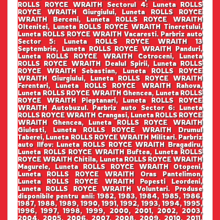
ROLLS ROYCE WRAITH Sectorul 4: Luneta ROLLS
ROYCE WRAITH Giurgiului, Luneta ROLLS ROYCE
WRAITH Berceni, Luneta ROLLS ROYCE WRAITH
Oltenitei, Luneta ROLLS ROYCE WRAITH Tineretului,
Luneta ROLLS ROYCE WRAITH Vacaresti. Parbriz auto
Sector 5: Luneta ROLLS ROYCE WRAITH 13
Septembrie, Luneta ROLLS ROYCE WRAITH Panduri,
Luneta ROLLS ROYCE WRAITH Cotroceni, Luneta
ROLLS ROYCE WRAITH Dealul Spirii, Luneta ROLLS
ROYCE WRAITH Sebastian, Luneta ROLLS ROYCE
WRAITH Giurgiului, Luneta ROLLS ROYCE WRAITH
Ferentari, Luneta ROLLS ROYCE WRAITH Rahova,
Luneta ROLLS ROYCE WRAITH Ghencea, Luneta ROLLS
ROYCE WRAITH Pieptanari, Luneta ROLLS ROYCE
WRAITH Autobuzul. Parbriz auto Sector 6: Luneta
ROLLS ROYCE WRAITH Crangasi, Luneta ROLLS ROYCE
WRAITH Ghencea, Luneta ROLLS ROYCE WRAITH
Giulesti, Luneta ROLLS ROYCE WRAITH Drumul
Taberei, Luneta ROLLS ROYCE WRAITH Militari. Parbriz
auto Ilfov: Luneta ROLLS ROYCE WRAITH Bragadiru,
Luneta ROLLS ROYCE WRAITH Buftea, Luneta ROLLS
ROYCE WRAITH Chitila, Luneta ROLLS ROYCE WRAITH
Magurele, Luneta ROLLS ROYCE WRAITH Otopeni,
Luneta ROLLS ROYCE WRAITH Oras Pantelimon,
Luneta ROLLS ROYCE WRAITH Popesti Leordeni,
Luneta ROLLS ROYCE WRAITH Voluntari. Produse
disponibile pentru anii: 1982, 1983, 1984, 1985, 1986,
1987, 1988, 1989, 1990, 1991, 1992, 1993, 1994, 1995,
1996, 1997, 1998, 1999, 2000, 2001, 2002, 2003,
2004, 2005, 2006, 2007, 2008, 2009, 2010, 2011,