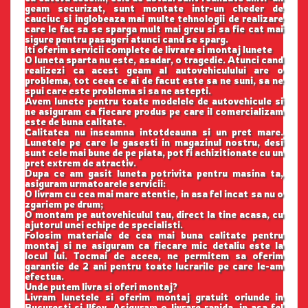
geam securizat, sunt montate intr-un cheder de
cauciuc si inglobeaza mai multe tehnologii de realizare
care le fac sa se sparga mult mai greu si sa fie cat mai
sigure pentru pasageri atunci cand se sparg.
Iti oferim servicii complete de livrare si montaj lunete
O luneta sparta nu este, asadar, o tragedie. Atunci cand
realizezi ca acest geam al autovehiculului are o
problema, tot ceea ce ai de facut este sa ne suni, sa ne
spui care este problema si sa ne astepti.
Avem lunete pentru toate modelele de autovehicule si
ne asiguram ca fiecare produs pe care il comercializam
este de buna calitate.
Calitatea nu inseamna intotdeauna si un pret mare.
Lunetele pe care le gasesti in magazinul nostru, desi
sunt cele mai bune de pe piata, pot fi achizitionate cu un
pret extrem de atractiv.
Dupa ce am gasit luneta potrivita pentru masina ta,
asiguram urmatoarele servicii:
O livram cu cea mai mare atentie, in asa fel incat sa nu o
zgariem pe drum;
O montam pe autovehiculul tau, direct la tine acasa, cu
ajutorul unei echipe de specialisti.
Folosim materiale de cea mai buna calitate pentru
montaj si ne asiguram ca fiecare mic detaliu este la
locul lui. Tocmai de aceea, ne permitem sa oferim
garantie de 2 ani pentru toate lucrarile pe care le-am
efectua.
Unde putem livra si oferi montaj?
Livram lunetele si oferim montaj gratuit oriunde in
Bucuresti si Ilfov. Asiguram o livrare rapida, in asa fel