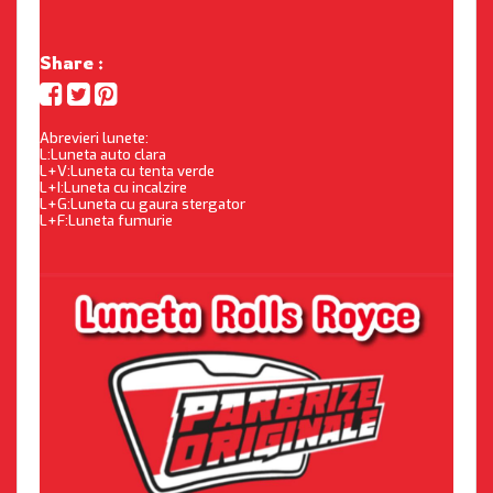
Share :
Abrevieri lunete:
L:Luneta auto clara
L+V:Luneta cu tenta verde
L+I:Luneta cu incalzire
L+G:Luneta cu gaura stergator
L+F:Luneta fumurie