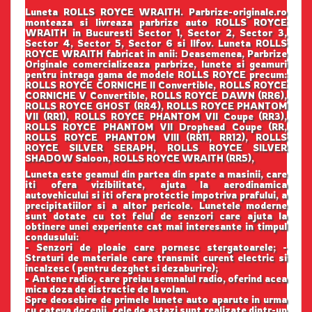
Luneta ROLLS ROYCE WRAITH. Parbrize-originale.ro
monteaza si livreaza parbrize auto ROLLS ROYCE
WRAITH in Bucuresti Sector 1, Sector 2, Sector 3,
Sector 4, Sector 5, Sector 6 si Ilfov. Luneta ROLLS
ROYCE WRAITH fabricat in anii: Deasemenea, Parbrize
Originale comercializeaza parbrize, lunete si geamuri
pentru intraga gama de modele ROLLS ROYCE precum:
ROLLS ROYCE CORNICHE II Convertible, ROLLS ROYCE
CORNICHE V Convertible, ROLLS ROYCE DAWN (RR6),
ROLLS ROYCE GHOST (RR4), ROLLS ROYCE PHANTOM
VII (RR1), ROLLS ROYCE PHANTOM VII Coupe (RR3),
ROLLS ROYCE PHANTOM VII Drophead Coupe (RR,
ROLLS ROYCE PHANTOM VIII (RR11, RR12), ROLLS
ROYCE SILVER SERAPH, ROLLS ROYCE SILVER
SHADOW Saloon, ROLLS ROYCE WRAITH (RR5),
Luneta este geamul din partea din spate a masinii, care
iti ofera vizibilitate, ajuta la aerodinamica
autovehicului si iti ofera protectie impotriva prafului, a
precipitatiilor si a altor pericole. Lunetele moderne
sunt dotate cu tot felul de senzori care ajuta la
obtinere unei experiente cat mai interesante in timpul
condusului:
- Senzori de ploaie care pornesc stergatoarele; -
Straturi de materiale care transmit curent electric si
incalzesc ( pentru dezghet si dezaburire);
- Antene radio, care preiau semnalul radio, oferind acea
mica doza de distractie de la volan.
Spre deosebire de primele lunete auto aparute in urma
cu cateva decenii, cele de astazi sunt realizate dintr-un