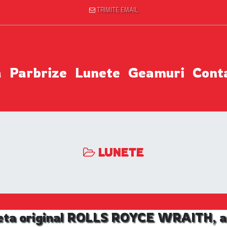
TRIMITE EMAIL
a
Parbrize
Lunete
Geamuri
Cont
LUNETE
eta original ROLLS ROYCE WRAITH, an