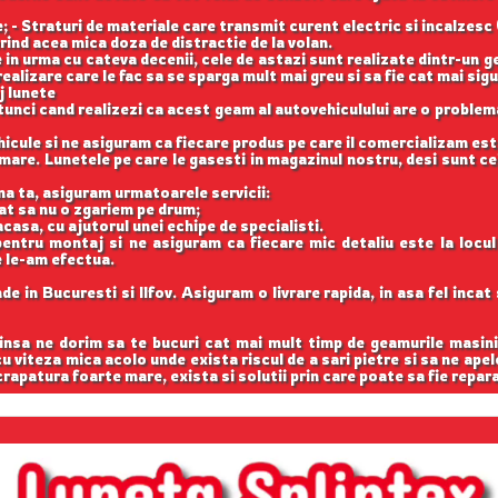
 - Straturi de materiale care transmit curent electric si incalzesc 
rind acea mica doza de distractie de la volan.
 in urma cu cateva decenii, cele de astazi sunt realizate dintr-un 
ealizare care le fac sa se sparga mult mai greu si sa fie cat mai si
j lunete
unci cand realizezi ca acest geam al autovehiculului are o problema
cule si ne asiguram ca fiecare produs pe care il comercializam est
are. Lunetele pe care le gasesti in magazinul nostru, desi sunt cel
na ta, asiguram urmatoarele servicii:
cat sa nu o zgariem pe drum;
casa, cu ajutorul unei echipe de specialisti.
entru montaj si ne asiguram ca fiecare mic detaliu este la locu
e le-am efectua.
e in Bucuresti si Ilfov. Asiguram o livrare rapida, in asa fel inca
 insa ne dorim sa te bucuri cat mai mult timp de geamurile masini
 cu viteza mica acolo unde exista riscul de a sari pietre si sa ne apel
rapatura foarte mare, exista si solutii prin care poate sa fie repar