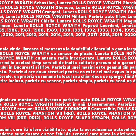
 ROYCE WRAITH Sebastian, Luneta ROLLS ROYCE WRAITH Giurgiu
ta ROLLS ROYCE WRAITH Ghencea, Luneta ROLLS ROYCE WRAIT
 ROLLS ROYCE WRAITH Crangasi, Luneta ROLLS ROYCE WRAITH Ghe
, Luneta ROLLS ROYCE WRAITH Militari. Parbriz auto Ilfov: Lu
S ROYCE WRAITH Chitila, Luneta ROLLS ROYCE WRAITH Magur
mon, Luneta ROLLS ROYCE WRAITH Popesti Leordeni, Lunet
1985, 1986, 1987, 1988, 1989, 1990, 1991, 1992, 1993, 1994, 199
010, 2011, 2012, 2013, 2014, 2015, 2016, 2017, 2018, 2019, 2020
e vinde, livreaza si monteaza la domiciliul clientului o gama l
neta ROLLS ROYCE WRAITH cu senzor de ploaie, Luneta ROLLS RO
ROYCE WRAITH cu antena radio incorporata, Luneta ROLLS ROYC
erind in acelasi timp servicii de inalta calitate precum si o garan
lui in Bucuresti si Ilfov. Parbrizul unei masini este geamul din p
enta. Parbrizul are doua straturi pentru ca este cel mai expus la sp
rale, un prabriz va ramane la locul sau chiar daca se sparge, fiind ti
rire inclusa, parbriz cu senzor, parbriz simplu, parbriz cu head-up 
ale.ro monteaza si livreaza parbrize auto ROLLS ROYCE WRAITH
ta ROLLS ROYCE WRAITH fabricat in anii: Deasemenea, Parbrize O
LS ROYCE precum: ROLLS ROYCE CORNICHE II Convertible, ROLLS
ROLLS ROYCE PHANTOM VII (RR1), ROLLS ROYCE PHANTOM VI
M VIII (RR11, RR12), ROLLS ROYCE SILVER SERAPH, ROLLS 
nii, care iti ofera vizibilitate, ajuta la aerodinamica autovehicul
 moderne sunt dotate cu tot felul de senzori care ajuta la obtinere