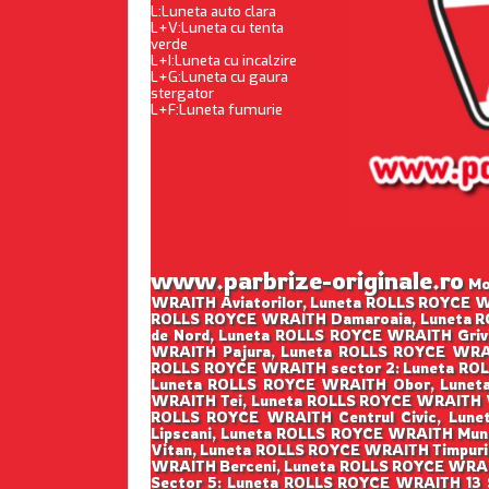
L:Luneta auto clara
L+V:Luneta cu tenta
verde
L+I:Luneta cu incalzire
L+G:Luneta cu gaura
stergator
L+F:Luneta fumurie
www.parbrize-originale.ro
Mon
WRAITH Aviatorilor, Luneta ROLLS ROYCE W
ROLLS ROYCE WRAITH Damaroaia, Luneta R
de Nord, Luneta ROLLS ROYCE WRAITH Griv
WRAITH Pajura, Luneta ROLLS ROYCE WRAI
ROLLS ROYCE WRAITH sector 2: Luneta ROL
Luneta ROLLS ROYCE WRAITH Obor, Luneta
WRAITH Tei, Luneta ROLLS ROYCE WRAITH V
ROLLS ROYCE WRAITH Centrul Civic, Lun
Lipscani, Luneta ROLLS ROYCE WRAITH Mun
Vitan, Luneta ROLLS ROYCE WRAITH Timpuri
WRAITH Berceni, Luneta ROLLS ROYCE WRAIT
Sector 5: Luneta ROLLS ROYCE WRAITH 13 