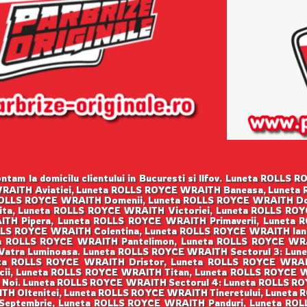
tam la domicilu clientului in Bucuresti si Ilfov. Luneta ROLL
RAITH Aviatiei, Luneta ROLLS ROYCE WRAITH Baneasa, Luneta 
OLLS ROYCE WRAITH Domenii, Luneta ROLLS ROYCE WRAITH Do
ita, Luneta ROLLS ROYCE WRAITH Victoriei, Luneta ROLLS RO
TH Pipera, Luneta ROLLS ROYCE WRAITH Primaverii, Luneta 
LS ROYCE WRAITH Colentina, Luneta ROLLS ROYCE WRAITH Ianc
 ROLLS ROYCE WRAITH Pantelimon, Luneta ROLLS ROYCE WRA
atra Luminoasa. Luneta ROLLS ROYCE WRAITH Sectorul 3: Lune
eta ROLLS ROYCE WRAITH Dristor, Luneta ROLLS ROYCE WRA
cii, Luneta ROLLS ROYCE WRAITH Titan, Luneta ROLLS ROYCE 
 Noi. Luneta ROLLS ROYCE WRAITH Sectorul 4: Luneta ROLLS RO
H Oltenitei, Luneta ROLLS ROYCE WRAITH Tineretului, Luneta R
Septembrie, Luneta ROLLS ROYCE WRAITH Panduri, Luneta RO