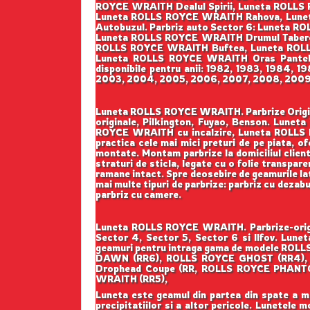
ROYCE WRAITH Dealul Spirii, Luneta ROLLS
Luneta ROLLS ROYCE WRAITH Rahova, Lune
Autobuzul. Parbriz auto Sector 6: Luneta
Luneta ROLLS ROYCE WRAITH Drumul Taberei
ROLLS ROYCE WRAITH Buftea, Luneta ROLL
Luneta ROLLS ROYCE WRAITH Oras Panteli
disponibile pentru anii: 1982, 1983, 1984, 
2003, 2004, 2005, 2006, 2007, 2008, 2009, 2
Luneta ROLLS ROYCE WRAITH. Parbrize Original
originale, Pilkington, Fuyao, Benson. Lu
ROYCE WRAITH cu incalzire, Luneta ROLLS 
practica cele mai mici preturi de pe piata, of
montate. Montam parbrize la domiciliul clientu
straturi de sticla, legate cu o folie transpar
ramane intact. Spre deosebire de geamurile late
mai multe tipuri de parbrize: parbriz cu dezabu
parbriz cu camere.
Luneta ROLLS ROYCE WRAITH. Parbrize-origin
Sector 4, Sector 5, Sector 6 si Ilfov. Lune
geamuri pentru intraga gama de modele ROL
DAWN (RR6), ROLLS ROYCE GHOST (RR4), 
Drophead Coupe (RR, ROLLS ROYCE PHANTO
WRAITH (RR5),
Luneta este geamul din partea din spate a masi
precipitatiilor si a altor pericole. Lunetele