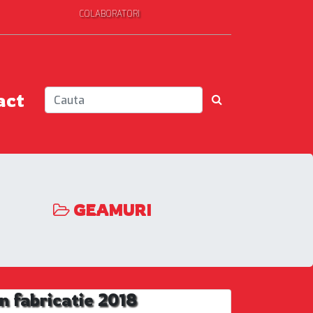
COLABORATORI
act
GEAMURI
 fabricatie 2018