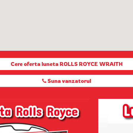
Cere oferta luneta ROLLS ROYCE WRAITH
Suna vanzatorul