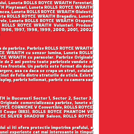
lui, Luneta ROLLS ROYCE WRAITH Ferentari,
H Pieptanari, Luneta ROLLS ROYCE WRAITH
ncea, Luneta ROLLS ROYCE WRAITH Giulesti,
neta ROLLS ROYCE WRAITH Bragadiru, Luneta
ele, Luneta ROLLS ROYCE WRAITH Otopeni,
a ROLLS ROYCE WRAITH Voluntari. Produse
5, 1996, 1997, 1998, 1999, 2000, 2001, 2002,
arga de parbrize. Parbrize ROLLS ROYCE WRAITH
YCE WRAITH cu senzor lumina, Luneta ROLLS
E WRAITH cu parasolar. Parbrize Originale
tie de 2 ani pentru toate parbrizele vandute si
artea frontala. Un parbriz este format din doua
argere, asa ca daca se crapa un strat, celalalt
nut de folia dintre straturile de sticla. Exista
display, parbriz heliomat, parbriz cu camera sau
 in Bucuresti Sector 1, Sector 2, Sector 3,
riginale comercializeaza parbrize, lunete si
 ROYCE CORNICHE V Convertible, ROLLS ROYCE
I Coupe (RR3), ROLLS ROYCE PHANTOM VII
ROYCE SILVER SHADOW Saloon, ROLLS ROYCE
ui si iti ofera protectie impotriva prafului, a
 unei experiente cat mai interesante in timpul