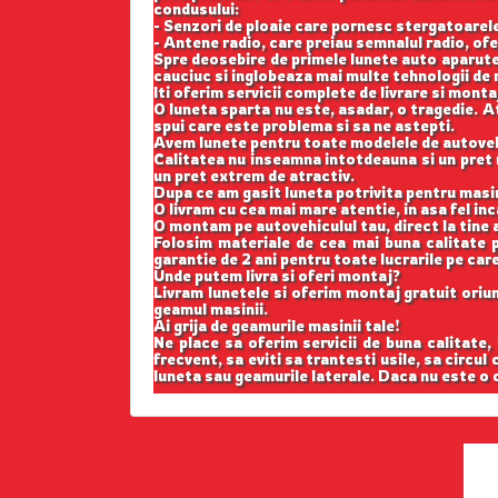
condusului:
- Senzori de ploaie care pornesc stergatoarele;
- Antene radio, care preiau semnalul radio, ofe
Spre deosebire de primele lunete auto aparute
cauciuc si inglobeaza mai multe tehnologii de r
Iti oferim servicii complete de livrare si monta
O luneta sparta nu este, asadar, o tragedie. At
spui care este problema si sa ne astepti.
Avem lunete pentru toate modelele de autovehi
Calitatea nu inseamna intotdeauna si un pret m
un pret extrem de atractiv.
Dupa ce am gasit luneta potrivita pentru masi
O livram cu cea mai mare atentie, in asa fel in
O montam pe autovehiculul tau, direct la tine a
Folosim materiale de cea mai buna calitate p
garantie de 2 ani pentru toate lucrarile pe car
Unde putem livra si oferi montaj?
Livram lunetele si oferim montaj gratuit oriund
geamul masinii.
Ai grija de geamurile masinii tale!
Ne place sa oferim servicii de buna calitate,
frecvent, sa eviti sa trantesti usile, sa circul
luneta sau geamurile laterale. Daca nu este o c