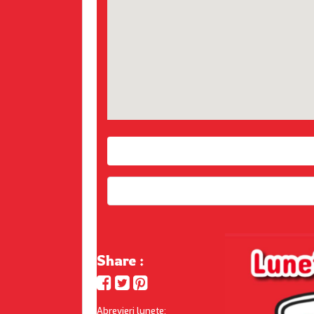
Share :
Abrevieri lunete: