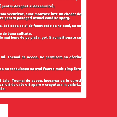
( pentru dezghet si dezaburire);
geam securizat, sunt montate intr-un cheder de
gure pentru pasageri atunci cand se sparg.
, tot ceea ce ai de facut este sa ne suni, sa ne
e de buna calitate.
e mai bune de pe piata, pot fi achizitionate cu
l lui. Tocmai de aceea, ne permitem sa oferim
t sa nu trebuiasca sa stai foarte mult timp fara
i tale. Tocmai de aceea, incearca sa le cureti
ezi ori de cate ori apare o crapatura in parbriz,
ata.