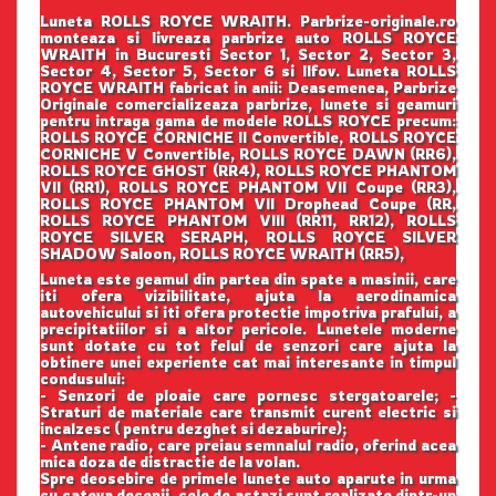
Luneta ROLLS ROYCE WRAITH. Parbrize-originale.ro
monteaza si livreaza parbrize auto ROLLS ROYCE
WRAITH in Bucuresti Sector 1, Sector 2, Sector 3,
Sector 4, Sector 5, Sector 6 si Ilfov. Luneta ROLLS
ROYCE WRAITH fabricat in anii: Deasemenea, Parbrize
Originale comercializeaza parbrize, lunete si geamuri
pentru intraga gama de modele ROLLS ROYCE precum:
ROLLS ROYCE CORNICHE II Convertible, ROLLS ROYCE
CORNICHE V Convertible, ROLLS ROYCE DAWN (RR6),
ROLLS ROYCE GHOST (RR4), ROLLS ROYCE PHANTOM
VII (RR1), ROLLS ROYCE PHANTOM VII Coupe (RR3),
ROLLS ROYCE PHANTOM VII Drophead Coupe (RR,
ROLLS ROYCE PHANTOM VIII (RR11, RR12), ROLLS
ROYCE SILVER SERAPH, ROLLS ROYCE SILVER
SHADOW Saloon, ROLLS ROYCE WRAITH (RR5),
Luneta este geamul din partea din spate a masinii, care
iti ofera vizibilitate, ajuta la aerodinamica
autovehicului si iti ofera protectie impotriva prafului, a
precipitatiilor si a altor pericole. Lunetele moderne
sunt dotate cu tot felul de senzori care ajuta la
obtinere unei experiente cat mai interesante in timpul
condusului:
- Senzori de ploaie care pornesc stergatoarele; -
Straturi de materiale care transmit curent electric si
incalzesc ( pentru dezghet si dezaburire);
- Antene radio, care preiau semnalul radio, oferind acea
mica doza de distractie de la volan.
Spre deosebire de primele lunete auto aparute in urma
cu cateva decenii, cele de astazi sunt realizate dintr-un