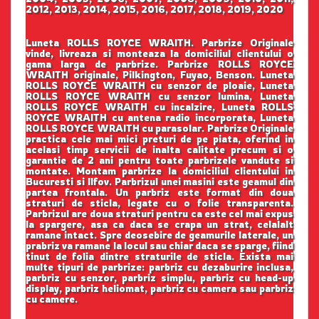
2012, 2013, 2014, 2015, 2016, 2017, 2018, 2019, 2020
Luneta ROLLS ROYCE WRAITH. Parbrize Originale
vinde, livreaza si monteaza la domiciliul clientului o
gama larga de parbrize. Parbrize ROLLS ROYCE
WRAITH originale, Pilkington, Fuyao, Benson. Luneta
ROLLS ROYCE WRAITH cu senzor de ploaie, Luneta
ROLLS ROYCE WRAITH cu senzor lumina, Luneta
ROLLS ROYCE WRAITH cu incalzire, Luneta ROLLS
ROYCE WRAITH cu antena radio incorporata, Luneta
ROLLS ROYCE WRAITH cu parasolar. Parbrize Originale
practica cele mai mici preturi de pe piata, oferind in
acelasi timp servicii de inalta calitate precum si o
garantie de 2 ani pentru toate parbrizele vandute si
montate. Montam parbrize la domiciliul clientului in
Bucuresti si Ilfov. Parbrizul unei masini este geamul din
partea frontala. Un parbriz este format din doua
straturi de sticla, legate cu o folie transparenta.
Parbrizul are doua straturi pentru ca este cel mai expus
la spargere, asa ca daca se crapa un strat, celalalt
ramane intact. Spre deosebire de geamurile laterale, un
prabriz va ramane la locul sau chiar daca se sparge, fiind
tinut de folia dintre straturile de sticla. Exista mai
multe tipuri de parbrize: parbriz cu dezaburire inclusa,
parbriz cu senzor, parbriz simplu, parbriz cu head-up
display, parbriz heliomat, parbriz cu camera sau parbriz
cu camere.