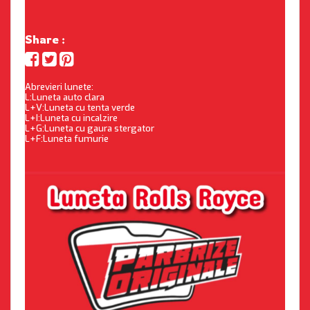
Share :
Abrevieri lunete:
L:Luneta auto clara
L+V:Luneta cu tenta verde
L+I:Luneta cu incalzire
L+G:Luneta cu gaura stergator
L+F:Luneta fumurie