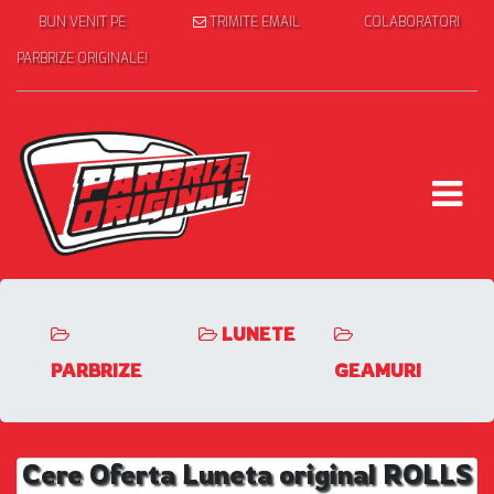
BUN VENIT PE
TRIMITE EMAIL
COLABORATORI
PARBRIZE ORIGINALE!
LUNETE
PARBRIZE
GEAMURI
Cere Oferta Luneta original ROLLS