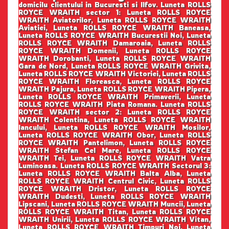
domicilu clientului in Bucuresti si Ilfov. Luneta ROLLS
ROYCE WRAITH sector 1: Luneta ROLLS ROYCE
WRAITH Aviatorilor, Luneta ROLLS ROYCE WRAITH
Aviatiei, Luneta ROLLS ROYCE WRAITH Baneasa,
Luneta ROLLS ROYCE WRAITH Bucurestii Noi, Luneta
ROLLS ROYCE WRAITH Damaroaia, Luneta ROLLS
ROYCE WRAITH Domenii, Luneta ROLLS ROYCE
WRAITH Dorobanti, Luneta ROLLS ROYCE WRAITH
Gara de Nord, Luneta ROLLS ROYCE WRAITH Grivita,
Luneta ROLLS ROYCE WRAITH Victoriei, Luneta ROLLS
ROYCE WRAITH Floreasca, Luneta ROLLS ROYCE
WRAITH Pajura, Luneta ROLLS ROYCE WRAITH Pipera,
Luneta ROLLS ROYCE WRAITH Primaverii, Luneta
ROLLS ROYCE WRAITH Piata Romana. Luneta ROLLS
ROYCE WRAITH sector 2: Luneta ROLLS ROYCE
WRAITH Colentina, Luneta ROLLS ROYCE WRAITH
Iancului, Luneta ROLLS ROYCE WRAITH Mosilor,
Luneta ROLLS ROYCE WRAITH Obor, Luneta ROLLS
ROYCE WRAITH Pantelimon, Luneta ROLLS ROYCE
WRAITH Stefan Cel Mare, Luneta ROLLS ROYCE
WRAITH Tei, Luneta ROLLS ROYCE WRAITH Vatra
Luminoasa. Luneta ROLLS ROYCE WRAITH Sectorul 3:
Luneta ROLLS ROYCE WRAITH Balta Alba, Luneta
ROLLS ROYCE WRAITH Centrul Civic, Luneta ROLLS
ROYCE WRAITH Dristor, Luneta ROLLS ROYCE
WRAITH Dudesti, Luneta ROLLS ROYCE WRAITH
Lipscani, Luneta ROLLS ROYCE WRAITH Muncii, Luneta
ROLLS ROYCE WRAITH Titan, Luneta ROLLS ROYCE
WRAITH Unirii, Luneta ROLLS ROYCE WRAITH Vitan,
Luneta ROLLS ROYCE WRAITH Timpuri Noi. Luneta