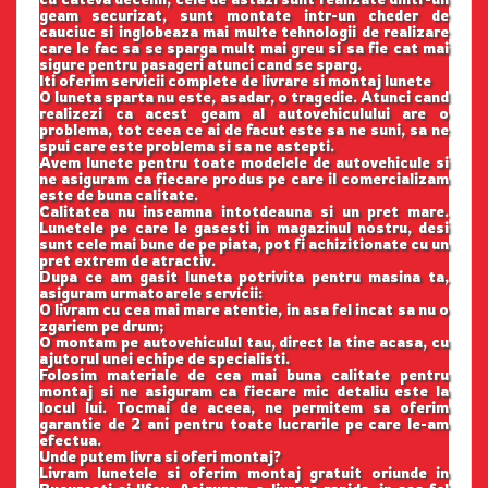
geam securizat, sunt montate intr-un cheder de
cauciuc si inglobeaza mai multe tehnologii de realizare
care le fac sa se sparga mult mai greu si sa fie cat mai
sigure pentru pasageri atunci cand se sparg.
Iti oferim servicii complete de livrare si montaj lunete
O luneta sparta nu este, asadar, o tragedie. Atunci cand
realizezi ca acest geam al autovehiculului are o
problema, tot ceea ce ai de facut este sa ne suni, sa ne
spui care este problema si sa ne astepti.
Avem lunete pentru toate modelele de autovehicule si
ne asiguram ca fiecare produs pe care il comercializam
este de buna calitate.
Calitatea nu inseamna intotdeauna si un pret mare.
Lunetele pe care le gasesti in magazinul nostru, desi
sunt cele mai bune de pe piata, pot fi achizitionate cu un
pret extrem de atractiv.
Dupa ce am gasit luneta potrivita pentru masina ta,
asiguram urmatoarele servicii:
O livram cu cea mai mare atentie, in asa fel incat sa nu o
zgariem pe drum;
O montam pe autovehiculul tau, direct la tine acasa, cu
ajutorul unei echipe de specialisti.
Folosim materiale de cea mai buna calitate pentru
montaj si ne asiguram ca fiecare mic detaliu este la
locul lui. Tocmai de aceea, ne permitem sa oferim
garantie de 2 ani pentru toate lucrarile pe care le-am
efectua.
Unde putem livra si oferi montaj?
Livram lunetele si oferim montaj gratuit oriunde in