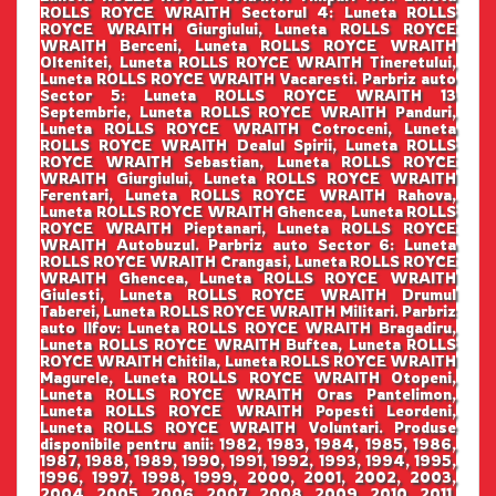
ROLLS ROYCE WRAITH Sectorul 4: Luneta ROLLS
ROYCE WRAITH Giurgiului, Luneta ROLLS ROYCE
WRAITH Berceni, Luneta ROLLS ROYCE WRAITH
Oltenitei, Luneta ROLLS ROYCE WRAITH Tineretului,
Luneta ROLLS ROYCE WRAITH Vacaresti. Parbriz auto
Sector 5: Luneta ROLLS ROYCE WRAITH 13
Septembrie, Luneta ROLLS ROYCE WRAITH Panduri,
Luneta ROLLS ROYCE WRAITH Cotroceni, Luneta
ROLLS ROYCE WRAITH Dealul Spirii, Luneta ROLLS
ROYCE WRAITH Sebastian, Luneta ROLLS ROYCE
WRAITH Giurgiului, Luneta ROLLS ROYCE WRAITH
Ferentari, Luneta ROLLS ROYCE WRAITH Rahova,
Luneta ROLLS ROYCE WRAITH Ghencea, Luneta ROLLS
ROYCE WRAITH Pieptanari, Luneta ROLLS ROYCE
WRAITH Autobuzul. Parbriz auto Sector 6: Luneta
ROLLS ROYCE WRAITH Crangasi, Luneta ROLLS ROYCE
WRAITH Ghencea, Luneta ROLLS ROYCE WRAITH
Giulesti, Luneta ROLLS ROYCE WRAITH Drumul
Taberei, Luneta ROLLS ROYCE WRAITH Militari. Parbriz
auto Ilfov: Luneta ROLLS ROYCE WRAITH Bragadiru,
Luneta ROLLS ROYCE WRAITH Buftea, Luneta ROLLS
ROYCE WRAITH Chitila, Luneta ROLLS ROYCE WRAITH
Magurele, Luneta ROLLS ROYCE WRAITH Otopeni,
Luneta ROLLS ROYCE WRAITH Oras Pantelimon,
Luneta ROLLS ROYCE WRAITH Popesti Leordeni,
Luneta ROLLS ROYCE WRAITH Voluntari. Produse
disponibile pentru anii: 1982, 1983, 1984, 1985, 1986,
1987, 1988, 1989, 1990, 1991, 1992, 1993, 1994, 1995,
1996, 1997, 1998, 1999, 2000, 2001, 2002, 2003,
2004, 2005, 2006, 2007, 2008, 2009, 2010, 2011,