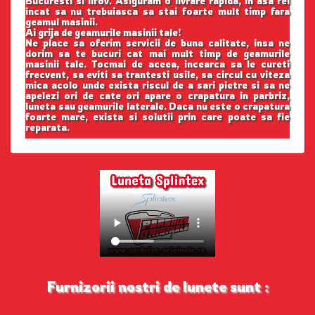
Bucuresti si Ilfov. Asiguram o livrare rapida, in asa fel
incat sa nu trebuiasca sa stai foarte mult timp fara
geamul masinii.
Ai grija de geamurile masinii tale!
Ne place sa oferim servicii de buna calitate, insa ne
dorim sa te bucuri cat mai mult timp de geamurile
masinii tale. Tocmai de aceea, incearca sa le cureti
frecvent, sa eviti sa trantesti usile, sa circul cu viteza
mica acolo unde exista riscul de a sari pietre si sa ne
apelezi ori de cate ori apare o crapatura in parbriz,
luneta sau geamurile laterale. Daca nu este o crapatura
foarte mare, exista si solutii prin care poate sa fie
reparata.
Furnizorii nostri de lunete sunt :