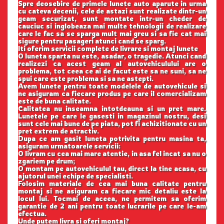
Spre deosebire de primele lunete auto aparute in urma
cu cateva decenii, cele de astazi sunt realizate dintr-un
geam securizat, sunt montate intr-un cheder de
cauciuc si inglobeaza mai multe tehnologii de realizare
care le fac sa se sparga mult mai greu si sa fie cat mai
sigure pentru pasageri atunci cand se sparg.
Iti oferim servicii complete de livrare si montaj lunete
O luneta sparta nu este, asadar, o tragedie. Atunci cand
realizezi ca acest geam al autovehiculului are o
problema, tot ceea ce ai de facut este sa ne suni, sa ne
spui care este problema si sa ne astepti.
Avem lunete pentru toate modelele de autovehicule si
ne asiguram ca fiecare produs pe care il comercializam
este de buna calitate.
Calitatea nu inseamna intotdeauna si un pret mare.
Lunetele pe care le gasesti in magazinul nostru, desi
sunt cele mai bune de pe piata, pot fi achizitionate cu un
pret extrem de atractiv.
Dupa ce am gasit luneta potrivita pentru masina ta,
asiguram urmatoarele servicii:
O livram cu cea mai mare atentie, in asa fel incat sa nu o
zgariem pe drum;
O montam pe autovehiculul tau, direct la tine acasa, cu
ajutorul unei echipe de specialisti.
Folosim materiale de cea mai buna calitate pentru
montaj si ne asiguram ca fiecare mic detaliu este la
locul lui. Tocmai de aceea, ne permitem sa oferim
garantie de 2 ani pentru toate lucrarile pe care le-am
efectua.
Unde putem livra si oferi montaj?