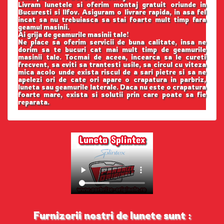
Livram lunetele si oferim montaj gratuit oriunde in
Bucuresti si Ilfov. Asiguram o livrare rapida, in asa fel
incat sa nu trebuiasca sa stai foarte mult timp fara
geamul masinii.
Ai grija de geamurile masinii tale!
Ne place sa oferim servicii de buna calitate, insa ne
dorim sa te bucuri cat mai mult timp de geamurile
masinii tale. Tocmai de aceea, incearca sa le cureti
frecvent, sa eviti sa trantesti usile, sa circul cu viteza
mica acolo unde exista riscul de a sari pietre si sa ne
apelezi ori de cate ori apare o crapatura in parbriz,
luneta sau geamurile laterale. Daca nu este o crapatura
foarte mare, exista si solutii prin care poate sa fie
reparata.
Furnizorii nostri de lunete sunt :