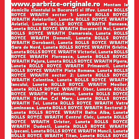
www.parbrize-originale.ro
Montam la
domicilu clientului in Bucuresti si Ilfov. Luneta ROLLS
ROYCE WRAITH sector 1: Luneta ROLLS ROYCE
WRAITH Aviatorilor, Luneta ROLLS ROYCE WRAITH
Aviatiei, Luneta ROLLS ROYCE WRAITH Baneasa,
Luneta ROLLS ROYCE WRAITH Bucurestii Noi, Luneta
ROLLS ROYCE WRAITH Damaroaia, Luneta ROLLS
ROYCE WRAITH Domenii, Luneta ROLLS ROYCE
WRAITH Dorobanti, Luneta ROLLS ROYCE WRAITH
Gara de Nord, Luneta ROLLS ROYCE WRAITH Grivita,
Luneta ROLLS ROYCE WRAITH Victoriei, Luneta ROLLS
ROYCE WRAITH Floreasca, Luneta ROLLS ROYCE
WRAITH Pajura, Luneta ROLLS ROYCE WRAITH Pipera,
Luneta ROLLS ROYCE WRAITH Primaverii, Luneta
ROLLS ROYCE WRAITH Piata Romana. Luneta ROLLS
ROYCE WRAITH sector 2: Luneta ROLLS ROYCE
WRAITH Colentina, Luneta ROLLS ROYCE WRAITH
Iancului, Luneta ROLLS ROYCE WRAITH Mosilor,
Luneta ROLLS ROYCE WRAITH Obor, Luneta ROLLS
ROYCE WRAITH Pantelimon, Luneta ROLLS ROYCE
WRAITH Stefan Cel Mare, Luneta ROLLS ROYCE
WRAITH Tei, Luneta ROLLS ROYCE WRAITH Vatra
Luminoasa. Luneta ROLLS ROYCE WRAITH Sectorul 3:
Luneta ROLLS ROYCE WRAITH Balta Alba, Luneta
ROLLS ROYCE WRAITH Centrul Civic, Luneta ROLLS
ROYCE WRAITH Dristor, Luneta ROLLS ROYCE
WRAITH Dudesti, Luneta ROLLS ROYCE WRAITH
Lipscani, Luneta ROLLS ROYCE WRAITH Muncii, Luneta
ROLLS ROYCE WRAITH Titan, Luneta ROLLS ROYCE