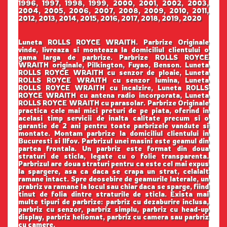
1996, 1997, 1998, 1999, 2000, 2001, 2002, 2003,
2004, 2005, 2006, 2007, 2008, 2009, 2010, 2011,
2012, 2013, 2014, 2015, 2016, 2017, 2018, 2019, 2020
Luneta ROLLS ROYCE WRAITH. Parbrize Originale
vinde, livreaza si monteaza la domiciliul clientului o
gama larga de parbrize. Parbrize ROLLS ROYCE
WRAITH originale, Pilkington, Fuyao, Benson. Luneta
ROLLS ROYCE WRAITH cu senzor de ploaie, Luneta
ROLLS ROYCE WRAITH cu senzor lumina, Luneta
ROLLS ROYCE WRAITH cu incalzire, Luneta ROLLS
ROYCE WRAITH cu antena radio incorporata, Luneta
ROLLS ROYCE WRAITH cu parasolar. Parbrize Originale
practica cele mai mici preturi de pe piata, oferind in
acelasi timp servicii de inalta calitate precum si o
garantie de 2 ani pentru toate parbrizele vandute si
montate. Montam parbrize la domiciliul clientului in
Bucuresti si Ilfov. Parbrizul unei masini este geamul din
partea frontala. Un parbriz este format din doua
straturi de sticla, legate cu o folie transparenta.
Parbrizul are doua straturi pentru ca este cel mai expus
la spargere, asa ca daca se crapa un strat, celalalt
ramane intact. Spre deosebire de geamurile laterale, un
prabriz va ramane la locul sau chiar daca se sparge, fiind
tinut de folia dintre straturile de sticla. Exista mai
multe tipuri de parbrize: parbriz cu dezaburire inclusa,
parbriz cu senzor, parbriz simplu, parbriz cu head-up
display, parbriz heliomat, parbriz cu camera sau parbriz
cu camere.