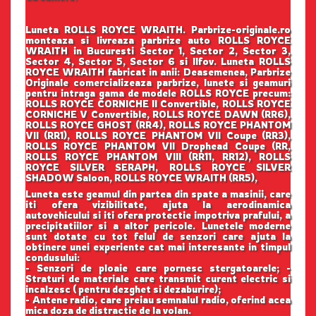
Luneta ROLLS ROYCE WRAITH. Parbrize-originale.ro
monteaza si livreaza parbrize auto ROLLS ROYCE
WRAITH in Bucuresti Sector 1, Sector 2, Sector 3,
Sector 4, Sector 5, Sector 6 si Ilfov. Luneta ROLLS
ROYCE WRAITH fabricat in anii: Deasemenea, Parbrize
Originale comercializeaza parbrize, lunete si geamuri
pentru intraga gama de modele ROLLS ROYCE precum:
ROLLS ROYCE CORNICHE II Convertible, ROLLS ROYCE
CORNICHE V Convertible, ROLLS ROYCE DAWN (RR6),
ROLLS ROYCE GHOST (RR4), ROLLS ROYCE PHANTOM
VII (RR1), ROLLS ROYCE PHANTOM VII Coupe (RR3),
ROLLS ROYCE PHANTOM VII Drophead Coupe (RR,
ROLLS ROYCE PHANTOM VIII (RR11, RR12), ROLLS
ROYCE SILVER SERAPH, ROLLS ROYCE SILVER
SHADOW Saloon, ROLLS ROYCE WRAITH (RR5),
Luneta este geamul din partea din spate a masinii, care
iti ofera vizibilitate, ajuta la aerodinamica
autovehicului si iti ofera protectie impotriva prafului, a
precipitatiilor si a altor pericole. Lunetele moderne
sunt dotate cu tot felul de senzori care ajuta la
obtinere unei experiente cat mai interesante in timpul
condusului:
- Senzori de ploaie care pornesc stergatoarele; -
Straturi de materiale care transmit curent electric si
incalzesc ( pentru dezghet si dezaburire);
- Antene radio, care preiau semnalul radio, oferind acea
mica doza de distractie de la volan.