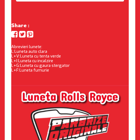
Share :
Abrevieri lunete:
L:Luneta auto clara
L+V:Luneta cu tenta verde
L+I:Luneta cu incalzire
L+G:Luneta cu gaura stergator
L+F:Luneta fumurie