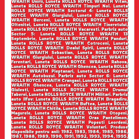
WRAITH Unirii, Luneta ROLLS ROYCE WRAITH Vitan,
Luneta ROLLS ROYCE WRAITH Timpuri Noi. Luneta
ROLLS ROYCE WRAITH Sectorul 4: Luneta ROLLS
ROYCE WRAITH Giurgiului, Luneta ROLLS ROYCE
WRAITH Berceni, Luneta ROLLS ROYCE WRAITH
Oltenitei, Luneta ROLLS ROYCE WRAITH Tineretului,
Luneta ROLLS ROYCE WRAITH Vacaresti. Parbriz auto
Sector 5: Luneta ROLLS ROYCE WRAITH 13
Septembrie, Luneta ROLLS ROYCE WRAITH Panduri,
Luneta ROLLS ROYCE WRAITH Cotroceni, Luneta
ROLLS ROYCE WRAITH Dealul Spirii, Luneta ROLLS
ROYCE WRAITH Sebastian, Luneta ROLLS ROYCE
WRAITH Giurgiului, Luneta ROLLS ROYCE WRAITH
Ferentari, Luneta ROLLS ROYCE WRAITH Rahova,
Luneta ROLLS ROYCE WRAITH Ghencea, Luneta ROLLS
ROYCE WRAITH Pieptanari, Luneta ROLLS ROYCE
WRAITH Autobuzul. Parbriz auto Sector 6: Luneta
ROLLS ROYCE WRAITH Crangasi, Luneta ROLLS ROYCE
WRAITH Ghencea, Luneta ROLLS ROYCE WRAITH
Giulesti, Luneta ROLLS ROYCE WRAITH Drumul
Taberei, Luneta ROLLS ROYCE WRAITH Militari. Parbriz
auto Ilfov: Luneta ROLLS ROYCE WRAITH Bragadiru,
Luneta ROLLS ROYCE WRAITH Buftea, Luneta ROLLS
ROYCE WRAITH Chitila, Luneta ROLLS ROYCE WRAITH
Magurele, Luneta ROLLS ROYCE WRAITH Otopeni,
Luneta ROLLS ROYCE WRAITH Oras Pantelimon,
Luneta ROLLS ROYCE WRAITH Popesti Leordeni,
Luneta ROLLS ROYCE WRAITH Voluntari. Produse
disponibile pentru anii: 1982, 1983, 1984, 1985, 1986,
1987, 1988, 1989, 1990, 1991, 1992, 1993, 1994, 1995,