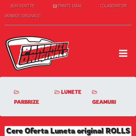
BUN VENIT PE
TRIMITE EMAIL
COLABORATORI
PARBRIZE ORIGINALE!
LUNETE
PARBRIZE
GEAMURI
Cere Oferta Luneta original ROLLS