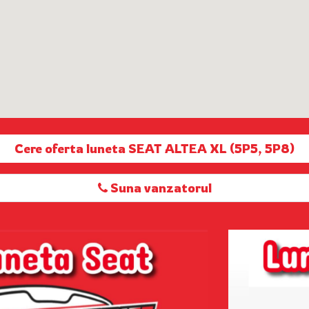
Cere oferta luneta SEAT ALTEA XL (5P5, 5P8)
Suna vanzatorul