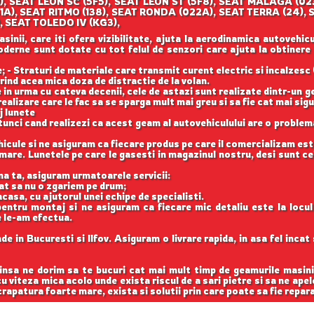
5F1), SEAT LEON SC (5F5), SEAT LEON ST (5F8), SEAT MALAGA 
41A), SEAT RITMO (138), SEAT RONDA (022A), SEAT TERRA (24), 
), SEAT TOLEDO IV (KG3),
nii, care iti ofera vizibilitate, ajuta la aerodinamica autovehicul
 moderne sunt dotate cu tot felul de senzori care ajuta la obtinere
 - Straturi de materiale care transmit curent electric si incalzesc 
rind acea mica doza de distractie de la volan.
 in urma cu cateva decenii, cele de astazi sunt realizate dintr-un 
ealizare care le fac sa se sparga mult mai greu si sa fie cat mai si
j lunete
unci cand realizezi ca acest geam al autovehiculului are o problema
cule si ne asiguram ca fiecare produs pe care il comercializam est
are. Lunetele pe care le gasesti in magazinul nostru, desi sunt cel
na ta, asiguram urmatoarele servicii:
cat sa nu o zgariem pe drum;
casa, cu ajutorul unei echipe de specialisti.
entru montaj si ne asiguram ca fiecare mic detaliu este la locu
e le-am efectua.
e in Bucuresti si Ilfov. Asiguram o livrare rapida, in asa fel inca
 insa ne dorim sa te bucuri cat mai mult timp de geamurile masini
 cu viteza mica acolo unde exista riscul de a sari pietre si sa ne apel
rapatura foarte mare, exista si solutii prin care poate sa fie repar