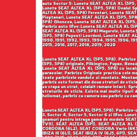
auto Sector 5: Luneta SEAT ALTEA XL (5P5, 
Luneta SEAT ALTEA XL (5P5, 5P8) Dealul Spi
ALTEA XL (5P5, 5P8) Ferentari, Luneta SEA
Pieptanari, Luneta SEAT ALTEA XL (5P5, 5P8
5P8) Ghencea, Luneta SEAT ALTEA XL (5P5, 5
Parbriz auto Ilfov: Luneta SEAT ALTEA XL (5
SEAT ALTEA XL (5P5, 5P8) Magurele, Luneta 
(5P5, 5P8) Popesti Leordeni, Luneta SEAT ALT
1990, 1991, 1992, 1993, 1994, 1995, 1996, 1
2015, 2016, 2017, 2018, 2019, 2020
Luneta SEAT ALTEA XL (5P5, 5P8). Parbrize Or
(5P5, 5P8) originale, Pilkington, Fuyao, Be
Luneta SEAT ALTEA XL (5P5, 5P8) cu incal
parasolar. Parbrize Originale practica cele mai
toate parbrizele vandute si montate. Montam p
parbriz este format din doua straturi de sticla
se crapa un strat, celalalt ramane intact. Spre
straturile de sticla. Exista mai multe tipuri 
heliomat, parbriz cu camera sau parbriz cu ca
Luneta SEAT ALTEA XL (5P5, 5P8). Parbrize-or
3, Sector 4, Sector 5, Sector 6 si Ilfov. Lun
geamuri pentru intraga gama de modele SEA
7V9), SEAT ALTEA (5P1), SEAT ALTEA XL 
CORDOBA (6L2), SEAT CORDOBA Vario (6K5), 
IBIZA III (6L1), SEAT IBIZA IV (6J5, 6P1), 