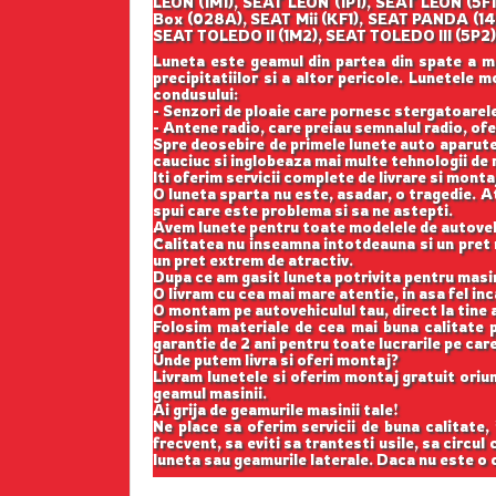
LEON (1M1), SEAT LEON (1P1), SEAT LEON (
Box (028A), SEAT Mii (KF1), SEAT PANDA (1
SEAT TOLEDO II (1M2), SEAT TOLEDO III (5P2
Luneta este geamul din partea din spate a masi
precipitatiilor si a altor pericole. Lunetele
condusului:
- Senzori de ploaie care pornesc stergatoarele;
- Antene radio, care preiau semnalul radio, ofe
Spre deosebire de primele lunete auto aparute
cauciuc si inglobeaza mai multe tehnologii de r
Iti oferim servicii complete de livrare si monta
O luneta sparta nu este, asadar, o tragedie. At
spui care este problema si sa ne astepti.
Avem lunete pentru toate modelele de autovehi
Calitatea nu inseamna intotdeauna si un pret m
un pret extrem de atractiv.
Dupa ce am gasit luneta potrivita pentru masi
O livram cu cea mai mare atentie, in asa fel in
O montam pe autovehiculul tau, direct la tine a
Folosim materiale de cea mai buna calitate p
garantie de 2 ani pentru toate lucrarile pe car
Unde putem livra si oferi montaj?
Livram lunetele si oferim montaj gratuit oriund
geamul masinii.
Ai grija de geamurile masinii tale!
Ne place sa oferim servicii de buna calitate,
frecvent, sa eviti sa trantesti usile, sa circul
luneta sau geamurile laterale. Daca nu este o c