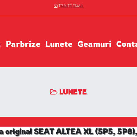
TRIMITE EMAIL
a
Parbrize
Lunete
Geamuri
Cont
LUNETE
a original SEAT ALTEA XL (5P5, 5P8), 