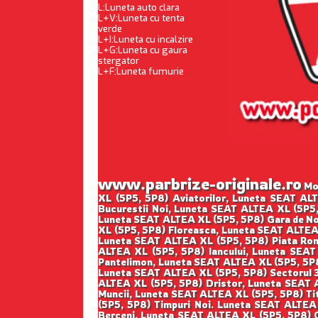
L:Luneta auto clara
L+V:Luneta cu tenta
verde
L+I:Luneta cu incalzire
L+G:Luneta cu gaura
stergator
L+F:Luneta fumurie
www.parbrize-originale.ro
Mon
XL (5P5, 5P8) Aviatorilor, Luneta SEAT A
Bucurestii Noi, Luneta SEAT ALTEA XL (5P5
Luneta SEAT ALTEA XL (5P5, 5P8) Gara de No
XL (5P5, 5P8) Floreasca, Luneta SEAT ALTEA
Luneta SEAT ALTEA XL (5P5, 5P8) Piata Rom
ALTEA XL (5P5, 5P8) Iancului, Luneta SEA
Pantelimon, Luneta SEAT ALTEA XL (5P5, 5P8
Luneta SEAT ALTEA XL (5P5, 5P8) Sectorul 3
ALTEA XL (5P5, 5P8) Dristor, Luneta SEAT 
Muncii, Luneta SEAT ALTEA XL (5P5, 5P8) Ti
(5P5, 5P8) Timpuri Noi. Luneta SEAT ALTEA
Berceni, Luneta SEAT ALTEA XL (5P5, 5P8) O