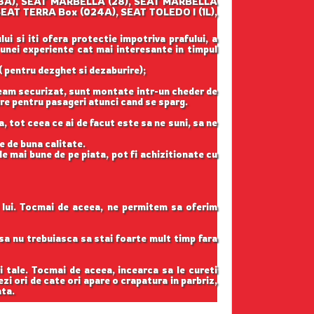
(023A), SEAT MARBELLA (28), SEAT MARBELLA
SEAT TERRA Box (024A), SEAT TOLEDO I (1L),
ui si iti ofera protectie impotriva prafului, a
 unei experiente cat mai interesante in timpul
( pentru dezghet si dezaburire);
geam securizat, sunt montate intr-un cheder de
gure pentru pasageri atunci cand se sparg.
, tot ceea ce ai de facut este sa ne suni, sa ne
e de buna calitate.
e mai bune de pe piata, pot fi achizitionate cu
l lui. Tocmai de aceea, ne permitem sa oferim
t sa nu trebuiasca sa stai foarte mult timp fara
i tale. Tocmai de aceea, incearca sa le cureti
ezi ori de cate ori apare o crapatura in parbriz,
ata.