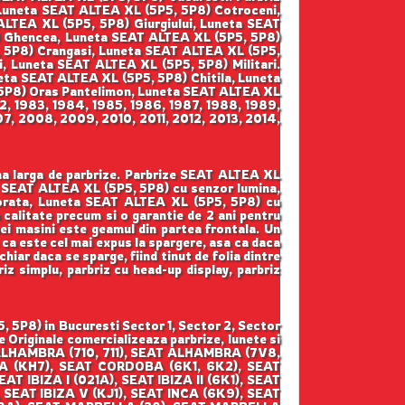
 Luneta SEAT ALTEA XL (5P5, 5P8) Cotroceni,
ALTEA XL (5P5, 5P8) Giurgiului, Luneta SEAT
) Ghencea, Luneta SEAT ALTEA XL (5P5, 5P8)
, 5P8) Crangasi, Luneta SEAT ALTEA XL (5P5,
, Luneta SEAT ALTEA XL (5P5, 5P8) Militari.
eta SEAT ALTEA XL (5P5, 5P8) Chitila, Luneta
 5P8) Oras Pantelimon, Luneta SEAT ALTEA XL
82, 1983, 1984, 1985, 1986, 1987, 1988, 1989,
7, 2008, 2009, 2010, 2011, 2012, 2013, 2014,
ama larga de parbrize. Parbrize SEAT ALTEA XL
a SEAT ALTEA XL (5P5, 5P8) cu senzor lumina,
orata, Luneta SEAT ALTEA XL (5P5, 5P8) cu
ta calitate precum si o garantie de 2 ani pentru
nei masini este geamul din partea frontala. Un
u ca este cel mai expus la spargere, asa ca daca
hiar daca se sparge, fiind tinut de folia dintre
riz simplu, parbriz cu head-up display, parbriz
 5P8) in Bucuresti Sector 1, Sector 2, Sector
 Originale comercializeaza parbrize, lunete si
T ALHAMBRA (710, 711), SEAT ALHAMBRA (7V8,
CA (KH7), SEAT CORDOBA (6K1, 6K2), SEAT
 IBIZA I (021A), SEAT IBIZA II (6K1), SEAT
), SEAT IBIZA V (KJ1), SEAT INCA (6K9), SEAT