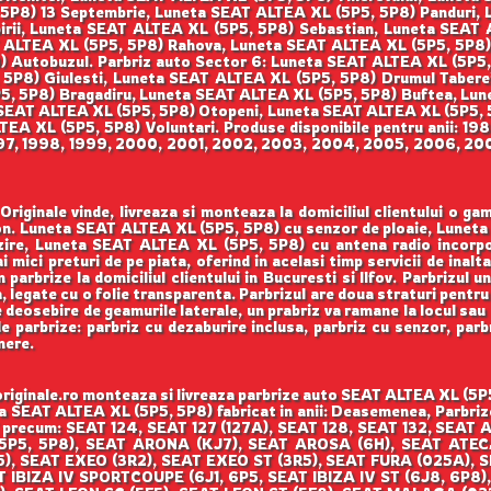
5P8) 13 Septembrie, Luneta SEAT ALTEA XL (5P5, 5P8) Panduri,
rii, Luneta SEAT ALTEA XL (5P5, 5P8) Sebastian, Luneta SEAT 
T ALTEA XL (5P5, 5P8) Rahova, Luneta SEAT ALTEA XL (5P5, 5P8
) Autobuzul. Parbriz auto Sector 6: Luneta SEAT ALTEA XL (5P5
P8) Giulesti, Luneta SEAT ALTEA XL (5P5, 5P8) Drumul Taberei
P5, 5P8) Bragadiru, Luneta SEAT ALTEA XL (5P5, 5P8) Buftea, Lun
SEAT ALTEA XL (5P5, 5P8) Otopeni, Luneta SEAT ALTEA XL (5P5,
EA XL (5P5, 5P8) Voluntari. Produse disponibile pentru anii: 19
997, 1998, 1999, 2000, 2001, 2002, 2003, 2004, 2005, 2006, 200
iginale vinde, livreaza si monteaza la domiciliul clientului o g
nson. Luneta SEAT ALTEA XL (5P5, 5P8) cu senzor de ploaie, Lunet
zire, Luneta SEAT ALTEA XL (5P5, 5P8) cu antena radio incorp
 mici preturi de pe piata, oferind in acelasi timp servicii de inal
arbrize la domiciliul clientului in Bucuresti si Ilfov. Parbrizul u
, legate cu o folie transparenta. Parbrizul are doua straturi pentr
 deosebire de geamurile laterale, un prabriz va ramane la locul sau c
de parbrize: parbriz cu dezaburire inclusa, parbriz cu senzor, parb
mere.
iginale.ro monteaza si livreaza parbrize auto SEAT ALTEA XL (5P5,
eta SEAT ALTEA XL (5P5, 5P8) fabricat in anii: Deasemenea, Parbrize
T precum: SEAT 124, SEAT 127 (127A), SEAT 128, SEAT 132, SEA
(5P5, 5P8), SEAT ARONA (KJ7), SEAT AROSA (6H), SEAT ATE
SEAT EXEO (3R2), SEAT EXEO ST (3R5), SEAT FURA (025A), SEAT
SEAT IBIZA IV SPORTCOUPE (6J1, 6P5, SEAT IBIZA IV ST (6J8, 6P8