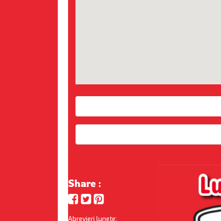
Share :
Abrevieri lunete: