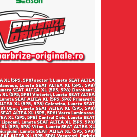
TEA XL (5P5, 5P8) sector 1: Luneta SEAT ALTEA
 Baneasa, Luneta SEAT ALTEA XL (5P5, 5P8)
Luneta SEAT ALTEA XL (5P5, 5P8) Dorobanti,
 XL (5P5, 5P8) Victoriei, Luneta SEAT ALTEA
Luneta SEAT ALTEA XL (5P5, 5P8) Primaverii,
ALTEA XL (5P5, 5P8) Colentina, Luneta SEAT
P8) Obor, Luneta SEAT ALTEA XL (5P5, 5P8)
a SEAT ALTEA XL (5P5, 5P8) Vatra Luminoasa.
EA XL (5P5, 5P8) Centrul Civic, Luneta SEAT
 Lipscani, Luneta SEAT ALTEA XL (5P5, 5P8)
A XL (5P5, 5P8) Vitan, Luneta SEAT ALTEA XL
iurgiului, Luneta SEAT ALTEA XL (5P5, 5P8)
SEAT ALTEA XL (5P5, 5P8) Vacaresti. Parbriz