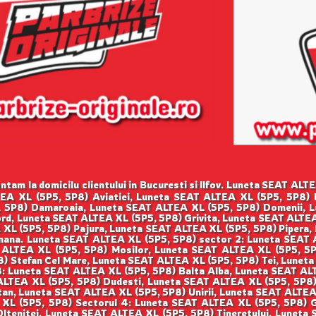
tam la domicilu clientului in Bucuresti si Ilfov. Luneta SEAT AL
LTEA XL (5P5, 5P8) Aviatiei, Luneta SEAT ALTEA XL (5P5, 5P8)
, 5P8) Damaroaia, Luneta SEAT ALTEA XL (5P5, 5P8) Domenii, 
rd, Luneta SEAT ALTEA XL (5P5, 5P8) Grivita, Luneta SEAT ALTEA
 XL (5P5, 5P8) Pajura, Luneta SEAT ALTEA XL (5P5, 5P8) Pipera, 
ana. Luneta SEAT ALTEA XL (5P5, 5P8) sector 2: Luneta SEAT 
T ALTEA XL (5P5, 5P8) Mosilor, Luneta SEAT ALTEA XL (5P5, 5
) Stefan Cel Mare, Luneta SEAT ALTEA XL (5P5, 5P8) Tei, Lunet
: Luneta SEAT ALTEA XL (5P5, 5P8) Balta Alba, Luneta SEAT ALT
ALTEA XL (5P5, 5P8) Dudesti, Luneta SEAT ALTEA XL (5P5, 5P8)
tan, Luneta SEAT ALTEA XL (5P5, 5P8) Unirii, Luneta SEAT ALTE
 XL (5P5, 5P8) Sectorul 4: Luneta SEAT ALTEA XL (5P5, 5P8) G
ltenitei, Luneta SEAT ALTEA XL (5P5, 5P8) Tineretului, Luneta 