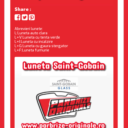
Share :
Abrevieri lunete:
L:Luneta auto clara
L+V:Luneta cu tenta verde
L+I:Luneta cu incalzire
L+G:Luneta cu gaura stergator
L+F:Luneta fumurie