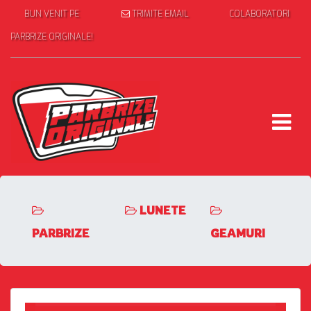
BUN VENIT PE
TRIMITE EMAIL
COLABORATORI
PARBRIZE ORIGINALE!
LUNETE
PARBRIZE
GEAMURI