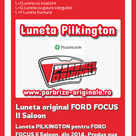
L+I:Luneta cu incalzire
L+G:Luneta cu gaura stergator
L+F:Luneta fumurie
Luneta original FORD FOCUS
II Saloon
Luneta PILKINGTON pentru FORD
FOCUS II Saloon, din 2014. Produs pus