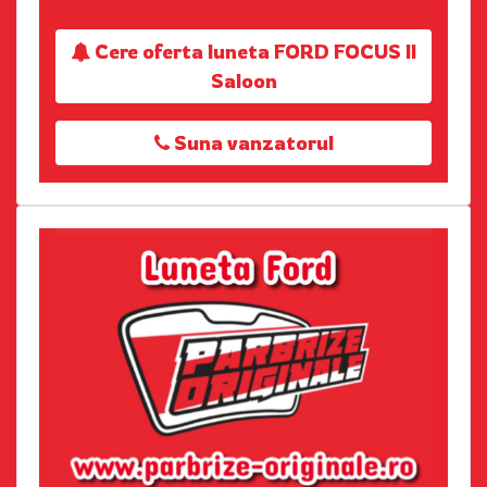
Cere oferta luneta FORD FOCUS II
Saloon
Suna vanzatorul