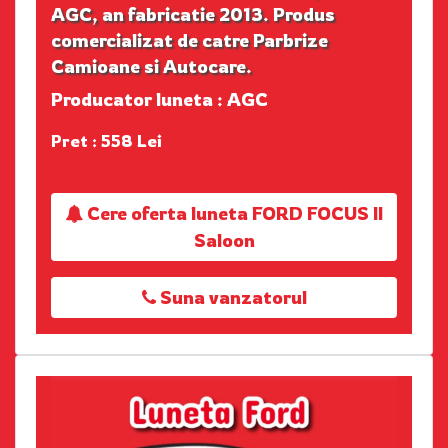
AGC, an fabricatie 2013. Produs
comercializat de catre Parbrize
Camioane si Autocare.
Producator luneta : AGC
Pret : 558 Lei
Cere oferta luneta FORD FOCUS II
Saloon
Suna vanzatorul