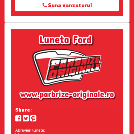
Suna vanzatorul
Share :
Abrevieri lunete: