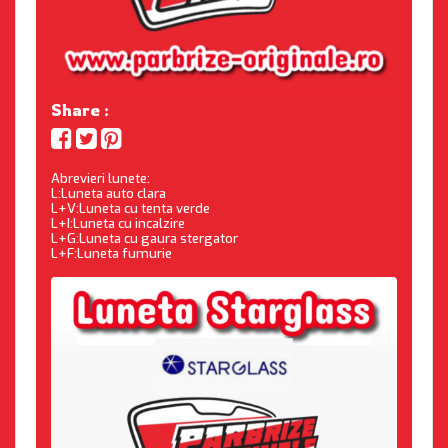
Share :
Abrevieri lunete:
L:Luneta auto clara
L+V:Luneta cu tenta verde
L+I:Luneta cu incalzire
L+G:Luneta cu gaura stergator
L+F:Luneta fumurie