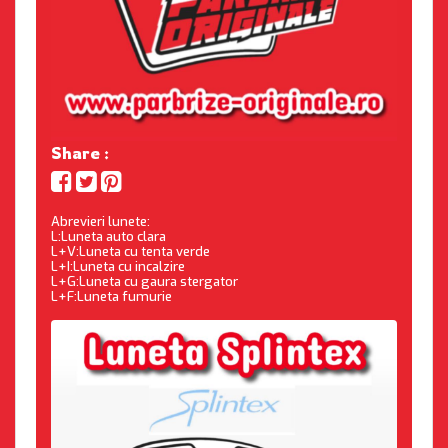
Share :
Abrevieri lunete:
L:Luneta auto clara
L+V:Luneta cu tenta verde
L+I:Luneta cu incalzire
L+G:Luneta cu gaura stergator
L+F:Luneta fumurie