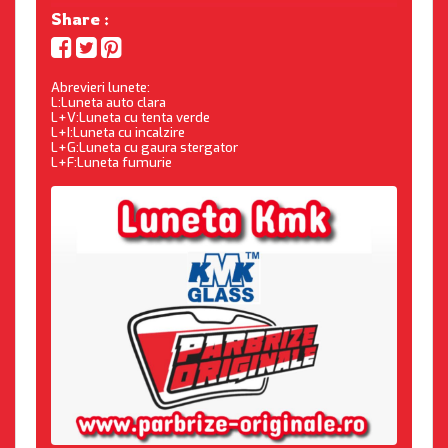
Share :
Abrevieri lunete:
L:Luneta auto clara
L+V:Luneta cu tenta verde
L+I:Luneta cu incalzire
L+G:Luneta cu gaura stergator
L+F:Luneta fumurie