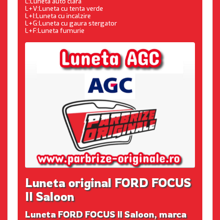
L:Luneta auto clara
L+V:Luneta cu tenta verde
L+I:Luneta cu incalzire
L+G:Luneta cu gaura stergator
L+F:Luneta fumurie
Luneta original FORD FOCUS
II Saloon
Luneta FORD FOCUS II Saloon, marca