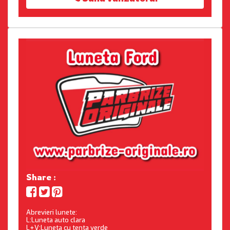
Share :
Abrevieri lunete:
L:Luneta auto clara
L+V:Luneta cu tenta verde