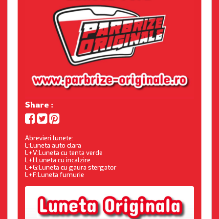
Share :
Abrevieri lunete:
L:Luneta auto clara
L+V:Luneta cu tenta verde
L+I:Luneta cu incalzire
L+G:Luneta cu gaura stergator
L+F:Luneta fumurie