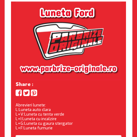
Share :
Abrevieri lunete:
L:Luneta auto clara
L+V:Luneta cu tenta verde
L+I:Luneta cu incalzire
L+G:Luneta cu gaura stergator
L+F:Luneta fumurie