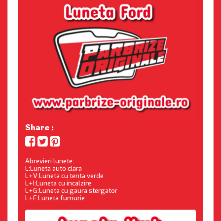
Share :
Abrevieri lunete:
L:Luneta auto clara
L+V:Luneta cu tenta verde
L+I:Luneta cu incalzire
L+G:Luneta cu gaura stergator
L+F:Luneta fumurie