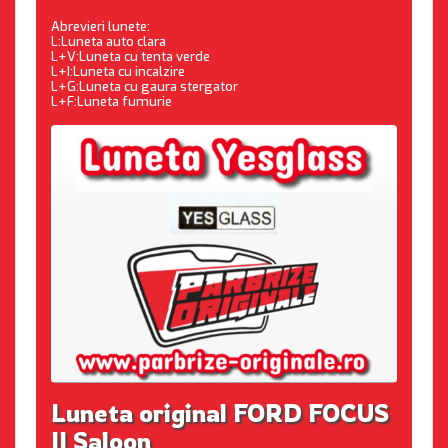
Abrevieri lunete:
L:Luneta auto clara
L+V:Luneta cu tenta verde
L+I:Luneta cu incalzire
L+G:Luneta cu gaura stergator
L+F:Luneta fumurie
Luneta original FORD FOCUS
II Saloon