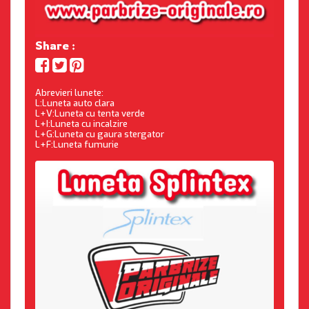
Share :
Abrevieri lunete:
L:Luneta auto clara
L+V:Luneta cu tenta verde
L+I:Luneta cu incalzire
L+G:Luneta cu gaura stergator
L+F:Luneta fumurie