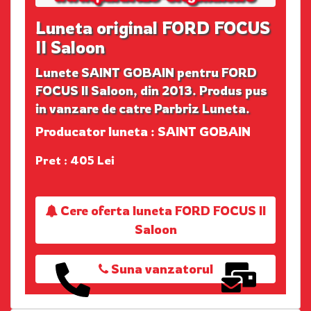
Luneta original FORD FOCUS
II Saloon
Lunete SAINT GOBAIN pentru FORD
FOCUS II Saloon, din 2013. Produs pus
in vanzare de catre Parbriz Luneta.
Producator luneta : SAINT GOBAIN
Pret : 405 Lei
Cere oferta luneta FORD FOCUS II
Saloon
Suna vanzatorul