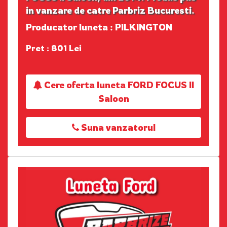
in vanzare de catre Parbriz Bucuresti.
Producator luneta : PILKINGTON
Pret : 801 Lei
Cere oferta luneta FORD FOCUS II
Saloon
Suna vanzatorul