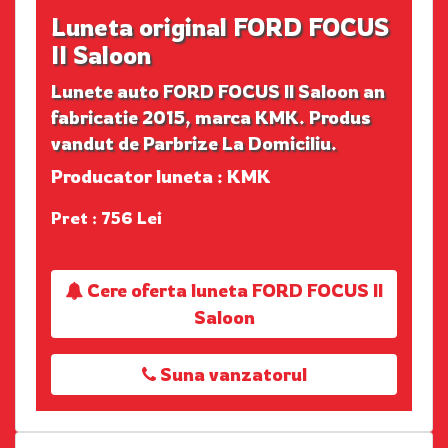
Luneta original FORD FOCUS
II Saloon
Lunete auto FORD FOCUS II Saloon an
fabricatie 2015, marca KMK. Produs
vandut de Parbrize La Domiciliu.
Producator luneta : KMK
Pret : 756 Lei
Cere oferta luneta FORD FOCUS II
Saloon
Suna vanzatorul