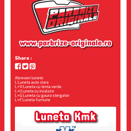
Share :
Abrevieri lunete:
L:Luneta auto clara
L+V:Luneta cu tenta verde
L+I:Luneta cu incalzire
L+G:Luneta cu gaura stergator
L+F:Luneta fumurie