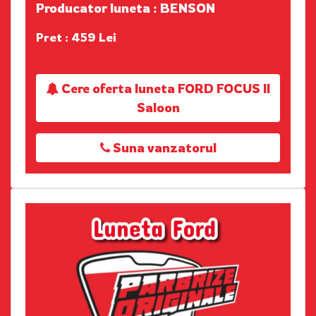
Producator luneta : BENSON
Pret : 459 Lei
Cere oferta luneta FORD FOCUS II
Saloon
Suna vanzatorul