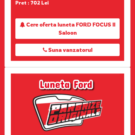
Pret : 702 Lei
Cere oferta luneta FORD FOCUS II
Saloon
Suna vanzatorul