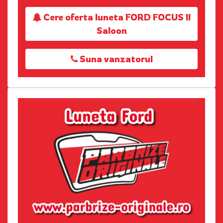
Cere oferta luneta FORD FOCUS II
Saloon
Suna vanzatorul