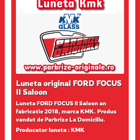
Luneta original FORD FOCUS
II Saloon
Luneta FORD FOCUS II Saloon an
fabricatie 2018, marca KMK. Produs
vandut de Parbrize La Domiciliu.
Producator luneta : KMK