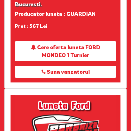
Bucuresti.
Producator luneta : GUARDIAN
Pret : 567 Lei
Cere oferta luneta FORD
MONDEO 1 Turnier
Suna vanzatorul