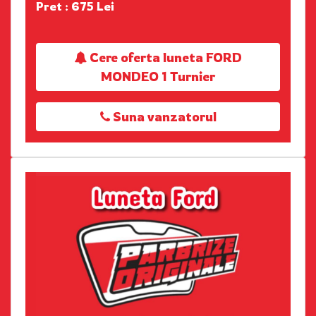
Pret : 675 Lei
Cere oferta luneta FORD
MONDEO 1 Turnier
Suna vanzatorul