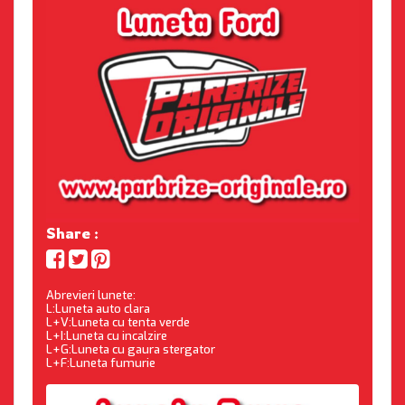
Share :
Abrevieri lunete:
L:Luneta auto clara
L+V:Luneta cu tenta verde
L+I:Luneta cu incalzire
L+G:Luneta cu gaura stergator
L+F:Luneta fumurie