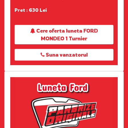
Pret : 630 Lei
Cere oferta luneta FORD
MONDEO 1 Turnier
Suna vanzatorul