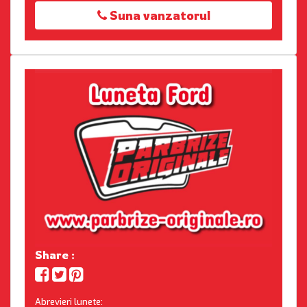
Suna vanzatorul
Share :
Abrevieri lunete: