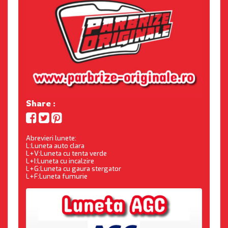
Share :
Abrevieri lunete:
L:Luneta auto clara
L+V:Luneta cu tenta verde
L+I:Luneta cu incalzire
L+G:Luneta cu gaura stergator
L+F:Luneta fumurie