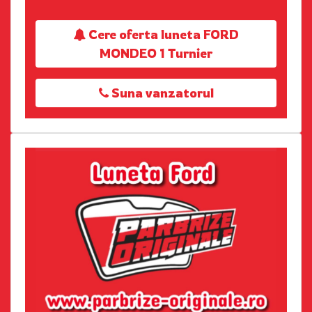
Cere oferta luneta FORD
MONDEO 1 Turnier
Suna vanzatorul