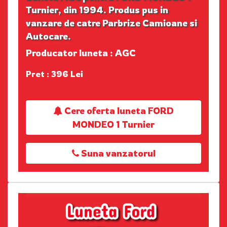
Turnier, din 1994. Produs pus in
vanzare de catre Parbrize Camioane si
Autocare.
Producator luneta : AGC
Pret : 396 Lei
Cere oferta luneta FORD
MONDEO 1 Turnier
Suna vanzatorul