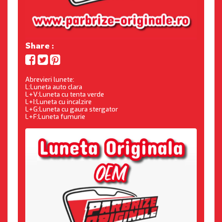
Share :
Abrevieri lunete:
L:Luneta auto clara
L+V:Luneta cu tenta verde
L+I:Luneta cu incalzire
L+G:Luneta cu gaura stergator
L+F:Luneta fumurie