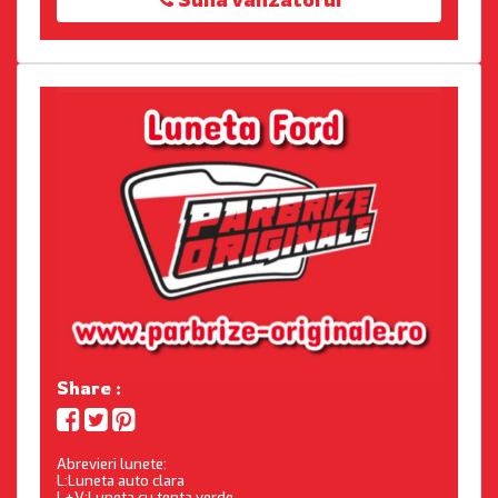
Share :
Abrevieri lunete:
L:Luneta auto clara
L+V:Luneta cu tenta verde