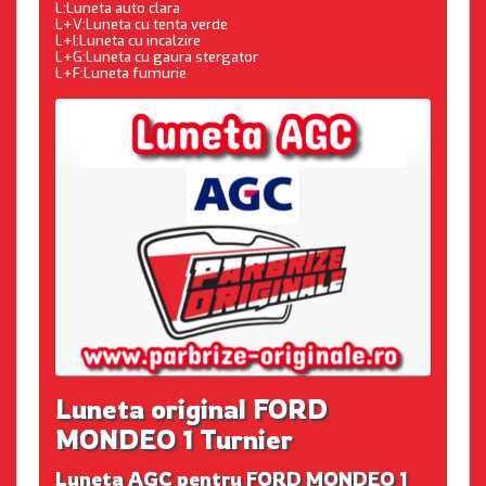
L:Luneta auto clara
L+V:Luneta cu tenta verde
L+I:Luneta cu incalzire
L+G:Luneta cu gaura stergator
L+F:Luneta fumurie
Luneta original FORD
MONDEO 1 Turnier
Luneta AGC pentru FORD MONDEO 1