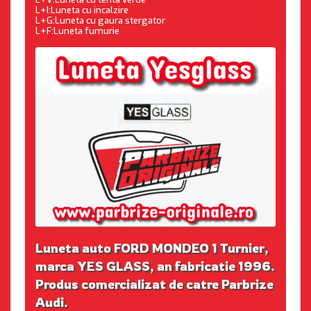
L+I:Luneta cu incalzire
L+G:Luneta cu gaura stergator
L+F:Luneta fumurie
Luneta auto FORD MONDEO 1 Turnier,
marca YES GLASS, an fabricatie 1996.
Produs comercializat de catre Parbrize
Audi.