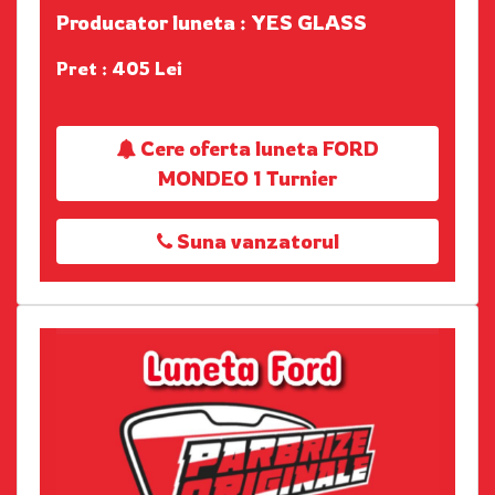
Producator luneta : YES GLASS
Pret : 405 Lei
Cere oferta luneta FORD
MONDEO 1 Turnier
Suna vanzatorul