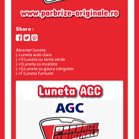
Share :
Abrevieri lunete:
L:Luneta auto clara
L+V:Luneta cu tenta verde
L+I:Luneta cu incalzire
L+G:Luneta cu gaura stergator
L+F:Luneta fumurie