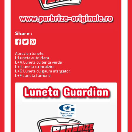
Share :
Abrevieri lunete:
L:Luneta auto clara
L+V:Luneta cu tenta verde
L+I:Luneta cu incalzire
L+G:Luneta cu gaura stergator
L+F:Luneta fumurie