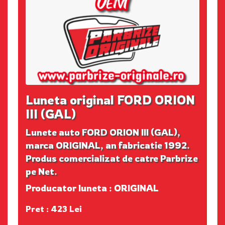
Luneta original FORD ORION
III (GAL)
Lunete auto FORD ORION III (GAL),
marca ORIGINAL, an fabricatie 1992.
Produs comercializat de catre Parbrize
pe Net.
Producator luneta : ORIGINAL
Pret : 423 Lei