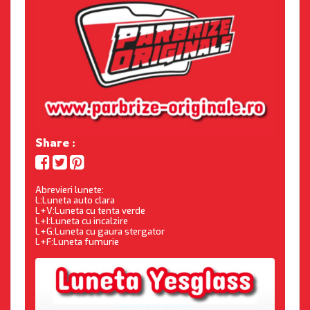
Share :
Abrevieri lunete:
L:Luneta auto clara
L+V:Luneta cu tenta verde
L+I:Luneta cu incalzire
L+G:Luneta cu gaura stergator
L+F:Luneta fumurie