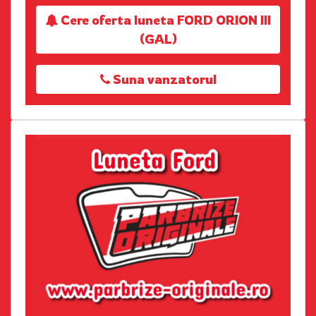
Cere oferta luneta FORD ORION III
(GAL)
Suna vanzatorul