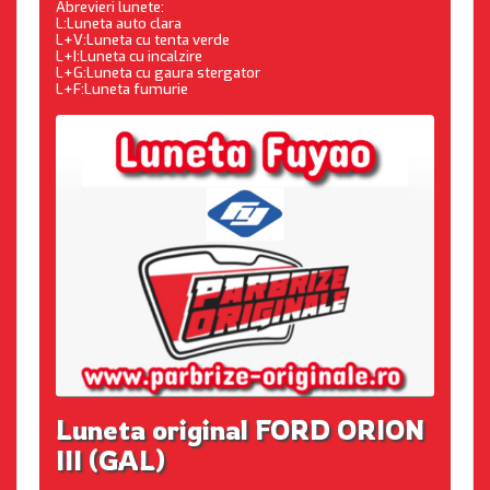
Abrevieri lunete:
L:Luneta auto clara
L+V:Luneta cu tenta verde
L+I:Luneta cu incalzire
L+G:Luneta cu gaura stergator
L+F:Luneta fumurie
Luneta original FORD ORION
III (GAL)