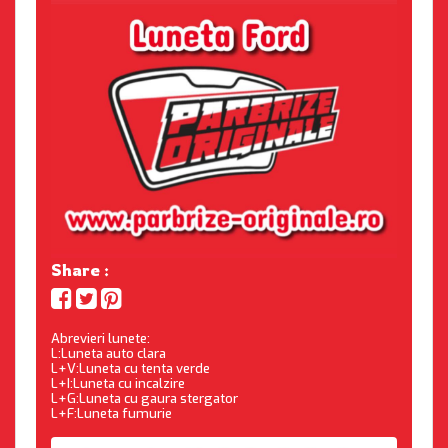
Share :
Abrevieri lunete:
L:Luneta auto clara
L+V:Luneta cu tenta verde
L+I:Luneta cu incalzire
L+G:Luneta cu gaura stergator
L+F:Luneta fumurie