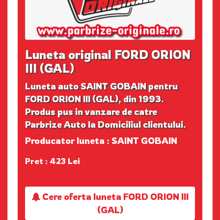
Luneta original FORD ORION
III (GAL)
Luneta auto SAINT GOBAIN pentru
FORD ORION III (GAL), din 1993.
Produs pus in vanzare de catre
Parbrize Auto la Domiciliul clientului.
Producator luneta : SAINT GOBAIN
Pret : 423 Lei
Cere oferta luneta FORD ORION III
(GAL)