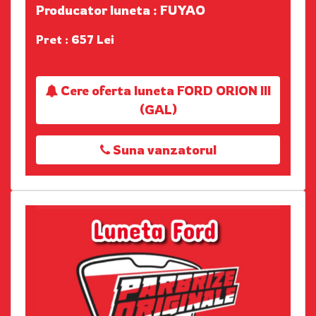
Producator luneta : FUYAO
Pret : 657 Lei
Cere oferta luneta FORD ORION III
(GAL)
Suna vanzatorul