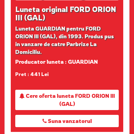
Luneta original FORD ORION
III (GAL)
Luneta GUARDIAN pentru FORD
ORION III (GAL), din 1993. Produs pus
in vanzare de catre Parbrize La
Domiciliu.
Producator luneta : GUARDIAN
Pret : 441 Lei
Cere oferta luneta FORD ORION III
(GAL)
Suna vanzatorul