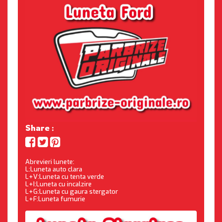
Share :
Abrevieri lunete:
L:Luneta auto clara
L+V:Luneta cu tenta verde
L+I:Luneta cu incalzire
L+G:Luneta cu gaura stergator
L+F:Luneta fumurie