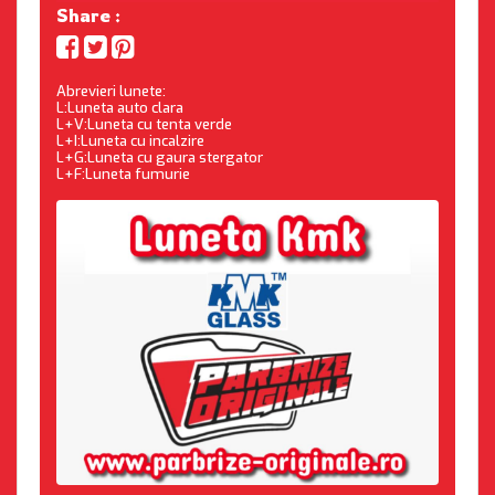
Share :
Abrevieri lunete:
L:Luneta auto clara
L+V:Luneta cu tenta verde
L+I:Luneta cu incalzire
L+G:Luneta cu gaura stergator
L+F:Luneta fumurie