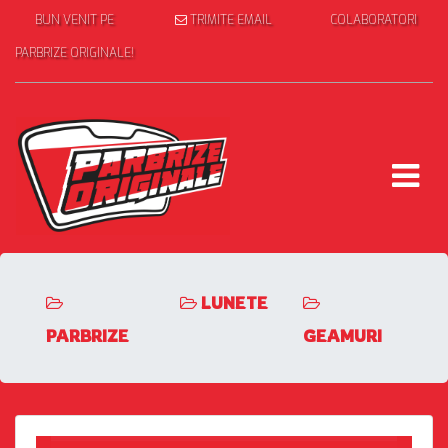
BUN VENIT PE
TRIMITE EMAIL
COLABORATORI
PARBRIZE ORIGINALE!
LUNETE
PARBRIZE
GEAMURI