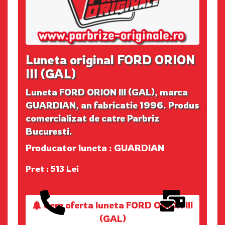
Luneta original FORD ORION
III (GAL)
Luneta FORD ORION III (GAL), marca
GUARDIAN, an fabricatie 1996. Produs
comercializat de catre Parbriz
Bucuresti.
Producator luneta : GUARDIAN
Pret : 513 Lei
Cere oferta luneta FORD ORION III
(GAL)