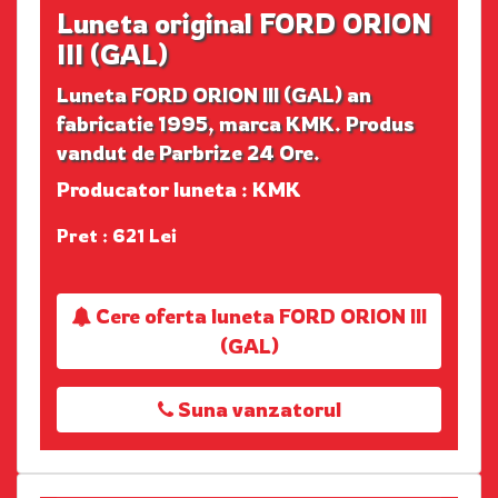
Luneta original FORD ORION
III (GAL)
Luneta FORD ORION III (GAL) an
fabricatie 1995, marca KMK. Produs
vandut de Parbrize 24 Ore.
Producator luneta : KMK
Pret : 621 Lei
Cere oferta luneta FORD ORION III
(GAL)
Suna vanzatorul