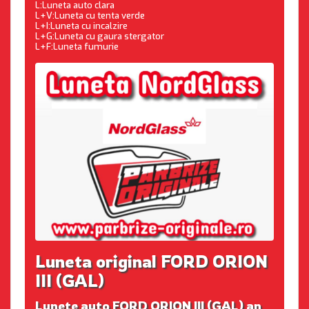
L:Luneta auto clara
L+V:Luneta cu tenta verde
L+I:Luneta cu incalzire
L+G:Luneta cu gaura stergator
L+F:Luneta fumurie
Luneta original FORD ORION
III (GAL)
Lunete auto FORD ORION III (GAL) an