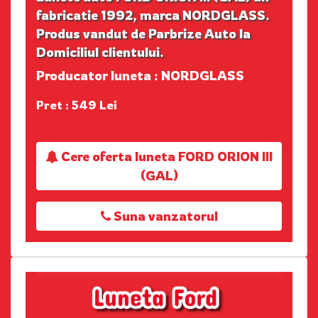
fabricatie 1992, marca NORDGLASS.
Produs vandut de Parbrize Auto la
Domiciliul clientului.
Producator luneta : NORDGLASS
Pret : 549 Lei
Cere oferta luneta FORD ORION III
(GAL)
Suna vanzatorul