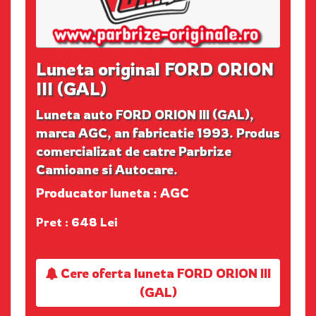
Luneta original FORD ORION
III (GAL)
Luneta auto FORD ORION III (GAL),
marca AGC, an fabricatie 1993. Produs
comercializat de catre Parbrize
Camioane si Autocare.
Producator luneta : AGC
Pret : 648 Lei
Cere oferta luneta FORD ORION III
(GAL)