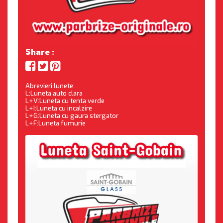
Share :
Abrevieri lunete:
L:Luneta auto clara
L+V:Luneta cu tenta verde
L+I:Luneta cu incalzire
L+G:Luneta cu gaura stergator
L+F:Luneta fumurie