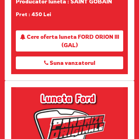
Producator luneta : SAINT GOBAIN
Pret : 450 Lei
Cere oferta luneta FORD ORION III
(GAL)
Suna vanzatorul