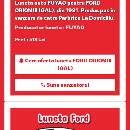
Luneta auto FUYAO pentru FORD
ORION III (GAL), din 1991. Produs pus in
vanzare de catre Parbrize La Domiciliu.
Producator luneta : FUYAO
Pret : 513 Lei
Cere oferta luneta FORD ORION III
(GAL)
Suna vanzatorul