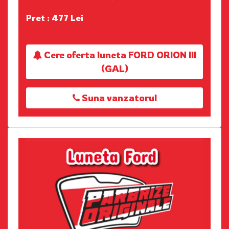
Pret : 477 Lei
Cere oferta luneta FORD ORION III
(GAL)
Suna vanzatorul