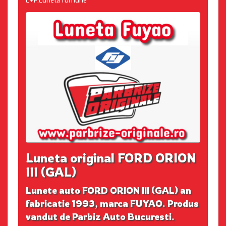
L+F:Luneta fumurie
Luneta original FORD ORION
III (GAL)
Lunete auto FORD ORION III (GAL) an
fabricatie 1993, marca FUYAO. Produs
vandut de Parbiz Auto Bucuresti.