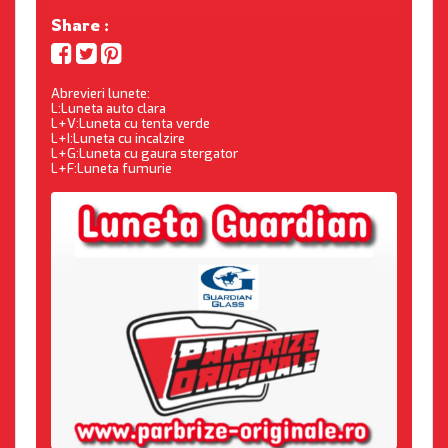
Share :
Abrevieri lunete:
L:Luneta auto clara
L+V:Luneta cu tenta verde
L+I:Luneta cu incalzire
L+G:Luneta cu gaura stergator
L+F:Luneta fumurie