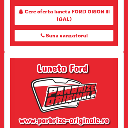
Cere oferta luneta FORD ORION III
(GAL)
Suna vanzatorul