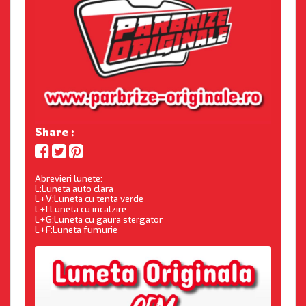
Share :
Abrevieri lunete:
L:Luneta auto clara
L+V:Luneta cu tenta verde
L+I:Luneta cu incalzire
L+G:Luneta cu gaura stergator
L+F:Luneta fumurie