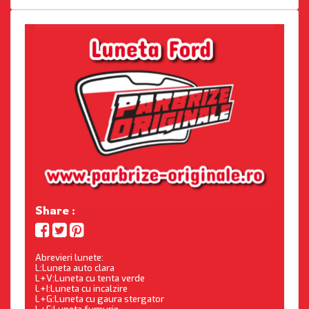
Share :
Abrevieri lunete:
L:Luneta auto clara
L+V:Luneta cu tenta verde
L+I:Luneta cu incalzire
L+G:Luneta cu gaura stergator