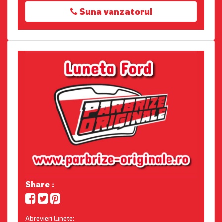
Suna vanzatorul
Share :
Abrevieri lunete: