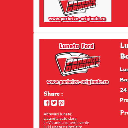
Lu
B
Lu
Box
24
Share :
Pr
Pr
Abrevieri lunete:
L:Luneta auto clara
L+V:Luneta cu tenta verde
L+I:Luneta cu incalzire