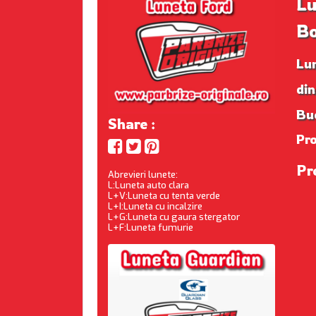
Lu
B
Lu
din
Buc
Share :
Pr
Pr
Abrevieri lunete:
L:Luneta auto clara
L+V:Luneta cu tenta verde
L+I:Luneta cu incalzire
L+G:Luneta cu gaura stergator
L+F:Luneta fumurie