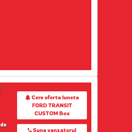
M
Cere oferta luneta
FORD TRANSIT
CUSTOM Box
 de
Suna vanzatorul