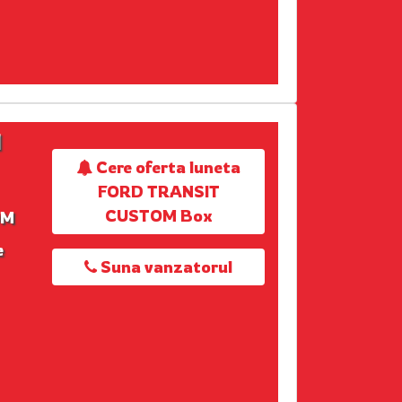
M
Cere oferta luneta
FORD TRANSIT
CUSTOM Box
OM
e
Suna vanzatorul