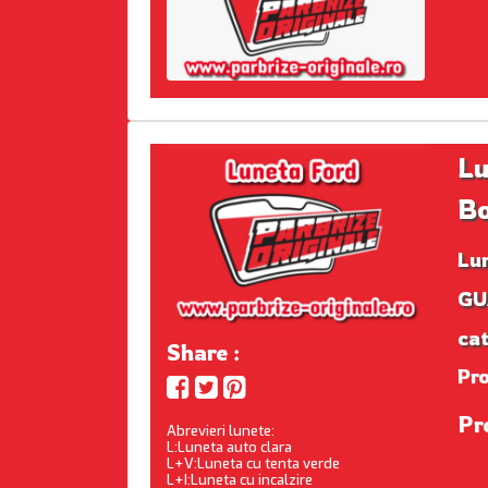
Lu
B
Lu
GUA
cat
Share :
Pr
Pr
Abrevieri lunete:
L:Luneta auto clara
L+V:Luneta cu tenta verde
L+I:Luneta cu incalzire