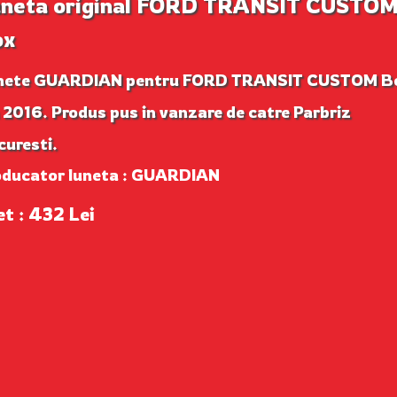
neta original FORD TRANSIT CUSTO
ox
nete GUARDIAN pentru FORD TRANSIT CUSTOM B
 2016. Produs pus in vanzare de catre Parbriz
uresti.
oducator luneta : GUARDIAN
et : 432 Lei