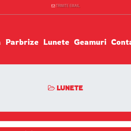
TRIMITE EMAIL
a
Parbrize
Lunete
Geamuri
Cont
LUNETE