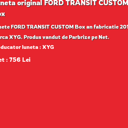
neta original FORD TRANSIT CUSTO
ox
nete FORD TRANSIT CUSTOM Box an fabricatie 20
rca XYG. Produs vandut de Parbrize pe Net.
oducator luneta : XYG
et : 756 Lei