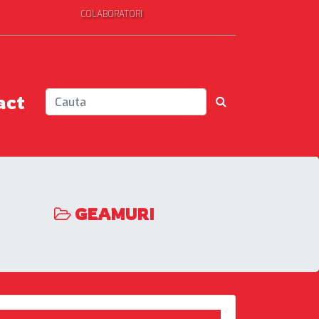
COLABORATORI
act
GEAMURI