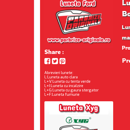
Lu
B
Lu
ma
Pr
Share :
Pr
Abrevieri lunete:
L:Luneta auto clara
L+V:Luneta cu tenta verde
L+I:Luneta cu incalzire
L+G:Luneta cu gaura stergator
L+F:Luneta fumurie