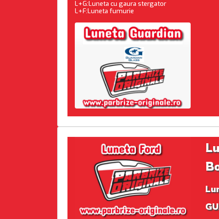
L+G:Luneta cu gaura stergator
L+F:Luneta fumurie
Lu
B
Lu
GU