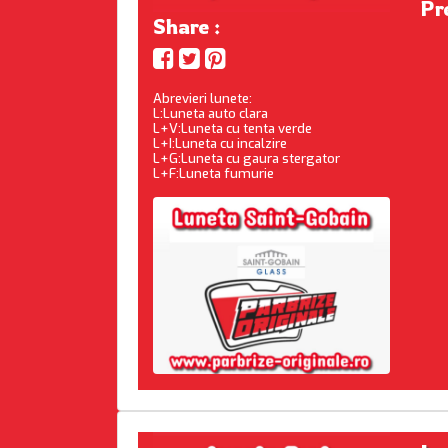
Pr
Share :
Abrevieri lunete:
L:Luneta auto clara
L+V:Luneta cu tenta verde
L+I:Luneta cu incalzire
L+G:Luneta cu gaura stergator
L+F:Luneta fumurie