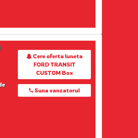
M
Cere oferta luneta
FORD TRANSIT
CUSTOM Box
de
Suna vanzatorul