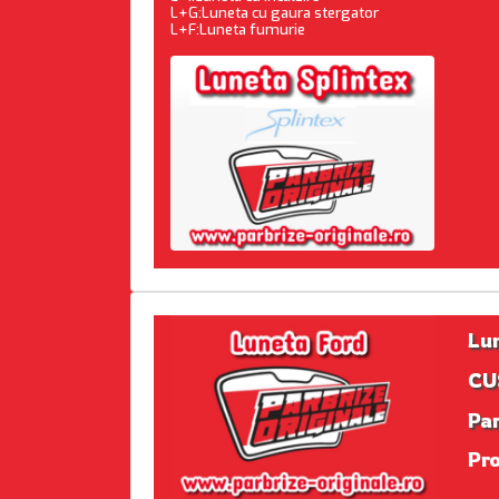
L+G:Luneta cu gaura stergator
L+F:Luneta fumurie
Lu
CUS
Par
Pr