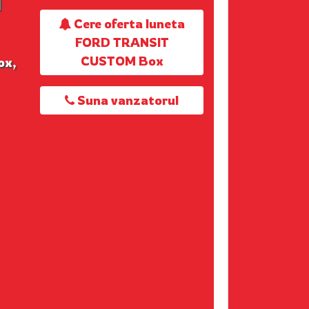
M
Cere oferta luneta
FORD TRANSIT
CUSTOM Box
ox,
Suna vanzatorul