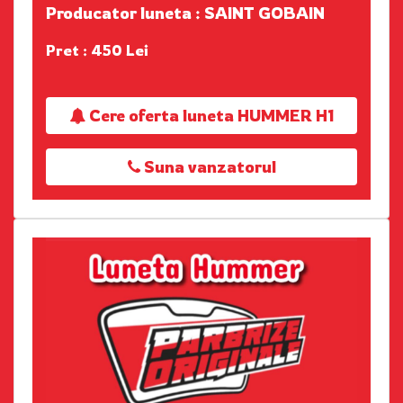
Producator luneta : SAINT GOBAIN
Pret : 450 Lei
Cere oferta luneta HUMMER H1
Suna vanzatorul