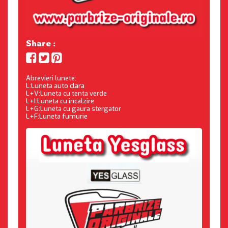
Share :
Abrevieri lunete:
L:Luneta auto clara
L+V:Luneta cu tenta verde
L+I:Luneta cu incalzire
L+G:Luneta cu gaura stergator
L+F:Luneta fumurie