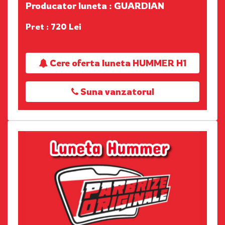
Producator luneta : GUARDIAN
Pret : 720 Lei
Cere oferta luneta HUMMER H1
Suna vanzatorul