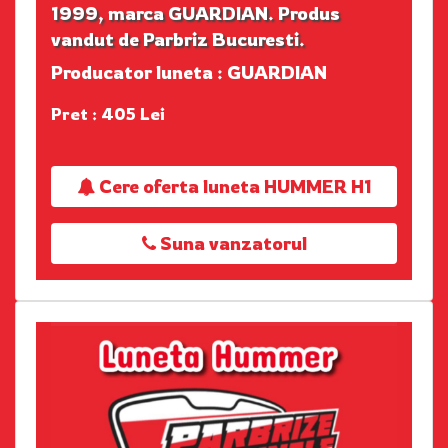
1999, marca GUARDIAN. Produs
vandut de Parbriz Bucuresti.
Producator luneta : GUARDIAN
Pret : 405 Lei
Cere oferta luneta HUMMER H1
Suna vanzatorul