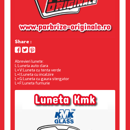
Share :
Abrevieri lunete:
L:Luneta auto clara
L+V:Luneta cu tenta verde
L+I:Luneta cu incalzire
L+G:Luneta cu gaura stergator
L+F:Luneta fumurie