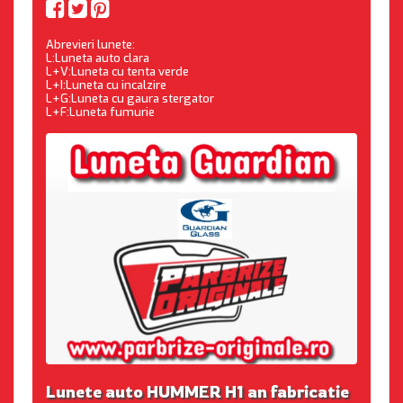
Abrevieri lunete:
L:Luneta auto clara
L+V:Luneta cu tenta verde
L+I:Luneta cu incalzire
L+G:Luneta cu gaura stergator
L+F:Luneta fumurie
Lunete auto HUMMER H1 an fabricatie