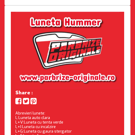
Share :
Abrevieri lunete:
L:Luneta auto clara
L+V:Luneta cu tenta verde
L+I:Luneta cu incalzire
L+G:Luneta cu gaura stergator