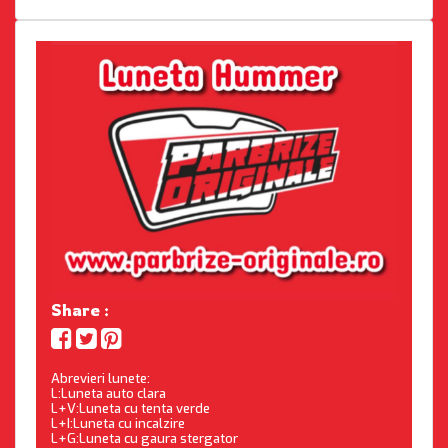
Share :
Abrevieri lunete:
L:Luneta auto clara
L+V:Luneta cu tenta verde
L+I:Luneta cu incalzire
L+G:Luneta cu gaura stergator