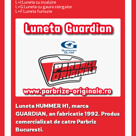
L+I:Luneta cu incalzire
L+G:Luneta cu gaura stergator
L+F:Luneta fumurie
Luneta HUMMER H1, marca
GUARDIAN, an fabricatie 1992. Produs
comercializat de catre Parbriz
Bucuresti.