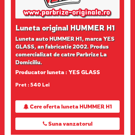
Luneta original HUMMER H1
Luneta auto HUMMER H1, marca YES
GLASS, an fabricatie 2002. Produs
comercializat de catre Parbrize La
Domiciliu.
Producator luneta : YES GLASS
Pret : 540 Lei
Cere oferta luneta HUMMER H1
Suna vanzatorul