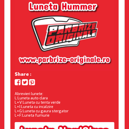
Share :
Abrevieri lunete:
L:Luneta auto clara
L+V:Luneta cu tenta verde
L+I:Luneta cu incalzire
L+G:Luneta cu gaura stergator
L+F:Luneta fumurie