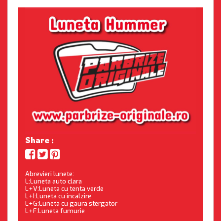
Share :
Abrevieri lunete:
L:Luneta auto clara
L+V:Luneta cu tenta verde
L+I:Luneta cu incalzire
L+G:Luneta cu gaura stergator
L+F:Luneta fumurie