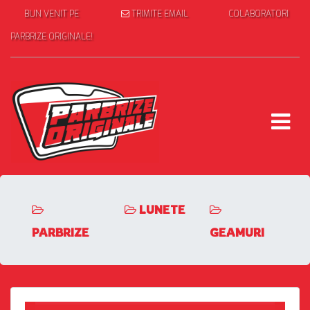
BUN VENIT PE
TRIMITE EMAIL
COLABORATORI
PARBRIZE ORIGINALE!
LUNETE
PARBRIZE
GEAMURI