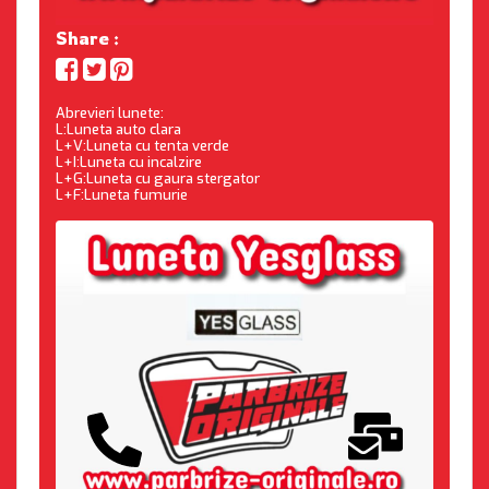
Share :
Abrevieri lunete:
L:Luneta auto clara
L+V:Luneta cu tenta verde
L+I:Luneta cu incalzire
L+G:Luneta cu gaura stergator
L+F:Luneta fumurie