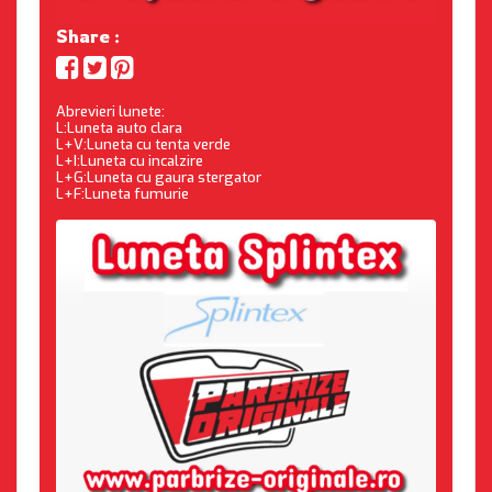
Share :
Abrevieri lunete:
L:Luneta auto clara
L+V:Luneta cu tenta verde
L+I:Luneta cu incalzire
L+G:Luneta cu gaura stergator
L+F:Luneta fumurie