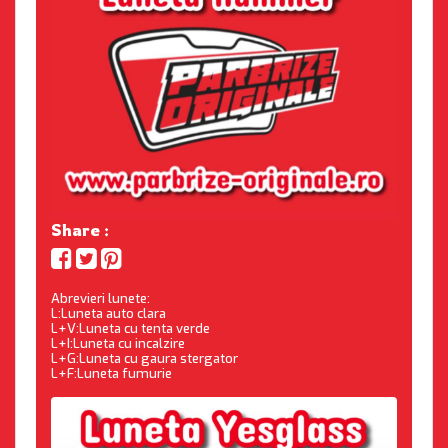
Share :
Abrevieri lunete:
L:Luneta auto clara
L+V:Luneta cu tenta verde
L+I:Luneta cu incalzire
L+G:Luneta cu gaura stergator
L+F:Luneta fumurie