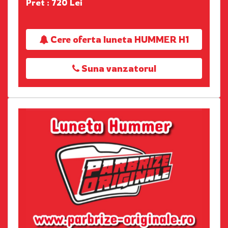
Pret : 720 Lei
Cere oferta luneta HUMMER H1
Suna vanzatorul