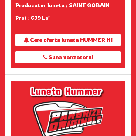
Producator luneta : SAINT GOBAIN
Pret : 639 Lei
Cere oferta luneta HUMMER H1
Suna vanzatorul