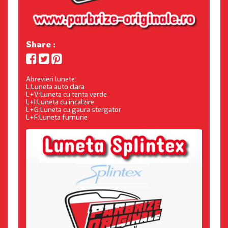
Share :
Abrevieri lunete:
L:Luneta auto clara
L+V:Luneta cu tenta verde
L+I:Luneta cu incalzire
L+G:Luneta cu gaura stergator
L+F:Luneta fumurie