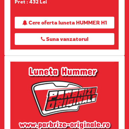
Pret : 432 Lei
Cere oferta luneta HUMMER H1
Suna vanzatorul