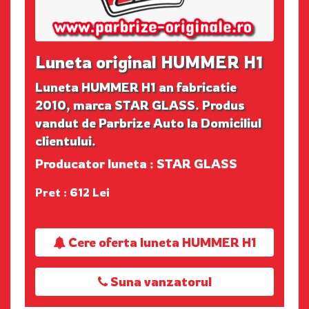
Luneta original HUMMER H1
Luneta HUMMER H1 an fabricatie
2010, marca STAR GLASS. Produs
vandut de Parbrize Auto la Domiciliul
clientului.
Producator luneta : STAR GLASS
Pret : 612 Lei
Cere oferta luneta HUMMER H1
Suna vanzatorul