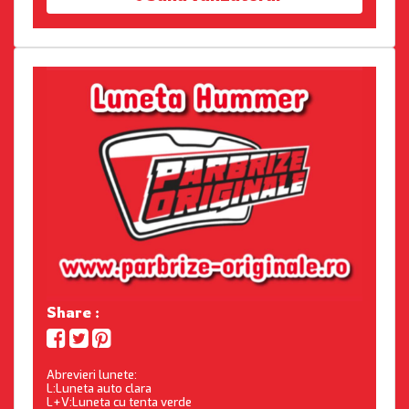
Share :
Abrevieri lunete:
L:Luneta auto clara
L+V:Luneta cu tenta verde