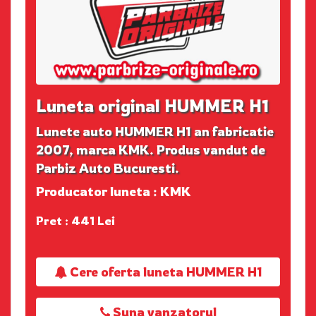
Luneta original HUMMER H1
Lunete auto HUMMER H1 an fabricatie
2007, marca KMK. Produs vandut de
Parbiz Auto Bucuresti.
Producator luneta : KMK
Pret : 441 Lei
Cere oferta luneta HUMMER H1
Suna vanzatorul