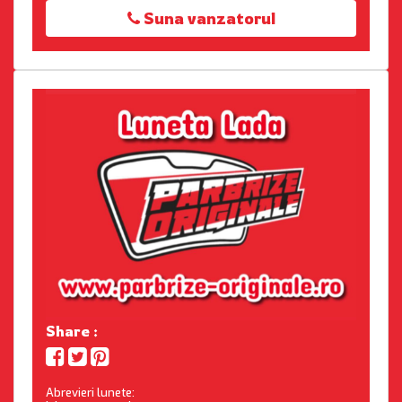
Suna vanzatorul
Share :
Abrevieri lunete: