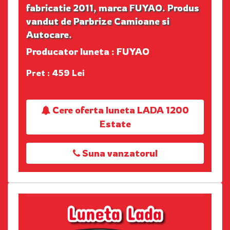
fabricatie 2011, marca FUYAO. Produs
vandut de Parbrize Camioane si
Autocare.
Producator luneta : FUYAO
Pret : 459 Lei
Cere oferta luneta LADA 1200
Estate
Suna vanzatorul