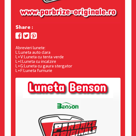
Share :
Abrevieri lunete:
L:Luneta auto clara
L+V:Luneta cu tenta verde
L+I:Luneta cu incalzire
L+G:Luneta cu gaura stergator
L+F:Luneta fumurie