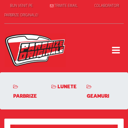
BUN VENIT PE
TRIMITE EMAIL
COLABORATORI
PARBRIZE ORIGINALE!
LUNETE
PARBRIZE
GEAMURI