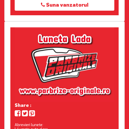
Suna vanzatorul
Share :
Abrevieri lunete: