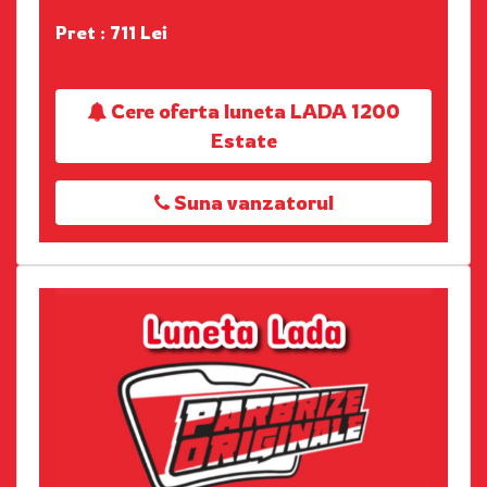
Pret : 711 Lei
Cere oferta luneta LADA 1200
Estate
Suna vanzatorul