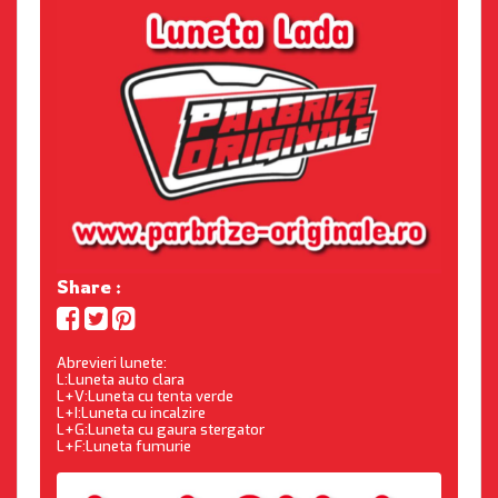
Share :
Abrevieri lunete:
L:Luneta auto clara
L+V:Luneta cu tenta verde
L+I:Luneta cu incalzire
L+G:Luneta cu gaura stergator
L+F:Luneta fumurie