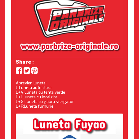
Share :
Abrevieri lunete:
L:Luneta auto clara
L+V:Luneta cu tenta verde
L+I:Luneta cu incalzire
L+G:Luneta cu gaura stergator
L+F:Luneta fumurie