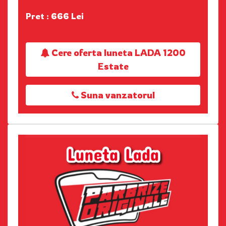
Pret : 666 Lei
Cere oferta luneta LADA 1200
Estate
Suna vanzatorul