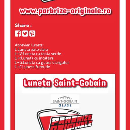
Share :
Abrevieri lunete:
L:Luneta auto clara
L+V:Luneta cu tenta verde
L+I:Luneta cu incalzire
L+G:Luneta cu gaura stergator
L+F:Luneta fumurie