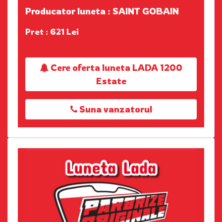
Producator luneta : SAINT GOBAIN
Pret : 621 Lei
Cere oferta luneta LADA 1200
Estate
Suna vanzatorul