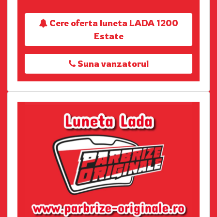
Cere oferta luneta LADA 1200
Estate
Suna vanzatorul