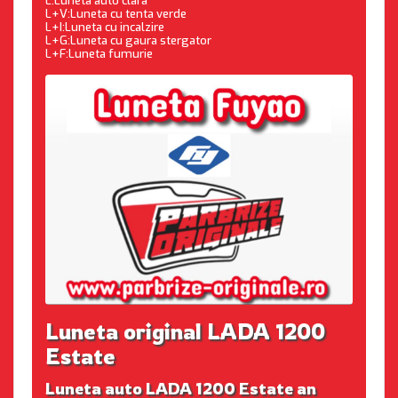
L:Luneta auto clara
L+V:Luneta cu tenta verde
L+I:Luneta cu incalzire
L+G:Luneta cu gaura stergator
L+F:Luneta fumurie
Luneta original LADA 1200
Estate
Luneta auto LADA 1200 Estate an