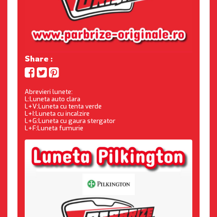
Share :
Abrevieri lunete:
L:Luneta auto clara
L+V:Luneta cu tenta verde
L+I:Luneta cu incalzire
L+G:Luneta cu gaura stergator
L+F:Luneta fumurie