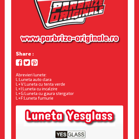
Share :
Abrevieri lunete:
L:Luneta auto clara
L+V:Luneta cu tenta verde
L+I:Luneta cu incalzire
L+G:Luneta cu gaura stergator
L+F:Luneta fumurie