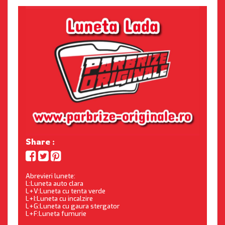
Share :
Abrevieri lunete:
L:Luneta auto clara
L+V:Luneta cu tenta verde
L+I:Luneta cu incalzire
L+G:Luneta cu gaura stergator
L+F:Luneta fumurie