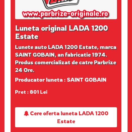
Luneta original LADA 1200
Estate
Lunete auto LADA 1200 Estate, marca
SAINT GOBAIN, an fabricatie 1974.
Produs comercializat de catre Parbrize
24 Ore.
Producator luneta : SAINT GOBAIN
Pret : 801 Lei
Cere oferta luneta LADA 1200
Estate