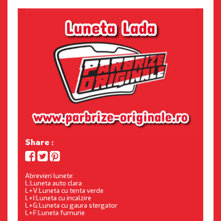
Share :
Abrevieri lunete:
L:Luneta auto clara
L+V:Luneta cu tenta verde
L+I:Luneta cu incalzire
L+G:Luneta cu gaura stergator
L+F:Luneta fumurie