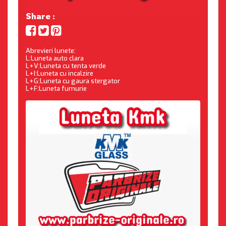
Share :
Abrevieri lunete:
L:Luneta auto clara
L+V:Luneta cu tenta verde
L+I:Luneta cu incalzire
L+G:Luneta cu gaura stergator
L+F:Luneta fumurie