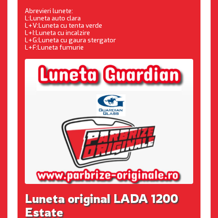
Abrevieri lunete:
L:Luneta auto clara
L+V:Luneta cu tenta verde
L+I:Luneta cu incalzire
L+G:Luneta cu gaura stergator
L+F:Luneta fumurie
Luneta original LADA 1200
Estate