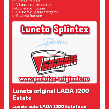
L:Luneta auto clara
L+V:Luneta cu tenta verde
L+I:Luneta cu incalzire
L+G:Luneta cu gaura stergator
L+F:Luneta fumurie
Luneta original LADA 1200
Estate
Lunete auto LADA 1200 Estate an