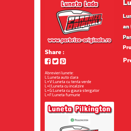
Lu
Lu
an 
Par
Pr
Share :
Pr
Abrevieri lunete:
L:Luneta auto clara
L+V:Luneta cu tenta verde
L+I:Luneta cu incalzire
L+G:Luneta cu gaura stergator
L+F:Luneta fumurie