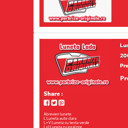
Lu
200
Pr
Pr
Share :
Abrevieri lunete:
L:Luneta auto clara
L+V:Luneta cu tenta verde
L+I:Luneta cu incalzire