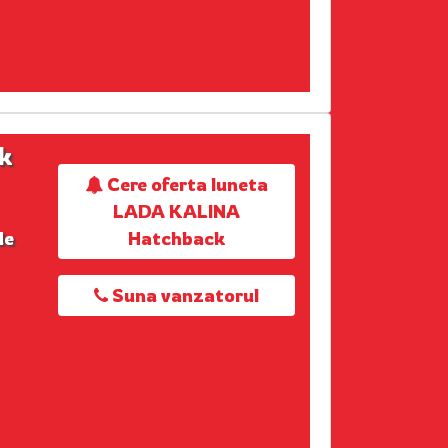
k
Cere oferta luneta
LADA KALINA
de
Hatchback
Suna vanzatorul