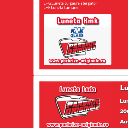
L+G:Luneta cu gaura stergator
L+F:Luneta fumurie
Lu
Lu
20
Au