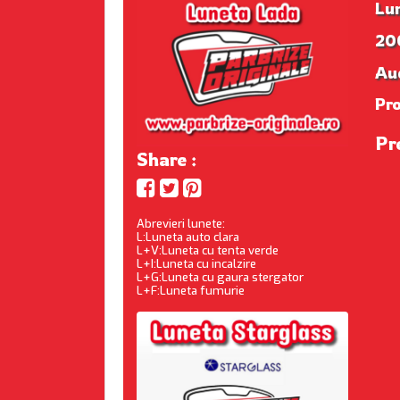
Lu
20
Au
Pr
Pr
Share :
Abrevieri lunete:
L:Luneta auto clara
L+V:Luneta cu tenta verde
L+I:Luneta cu incalzire
L+G:Luneta cu gaura stergator
L+F:Luneta fumurie