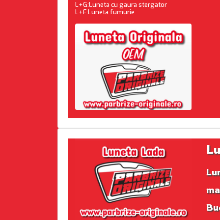
L+G:Luneta cu gaura stergator
L+F:Luneta fumurie
Lu
Lu
ma
Buc