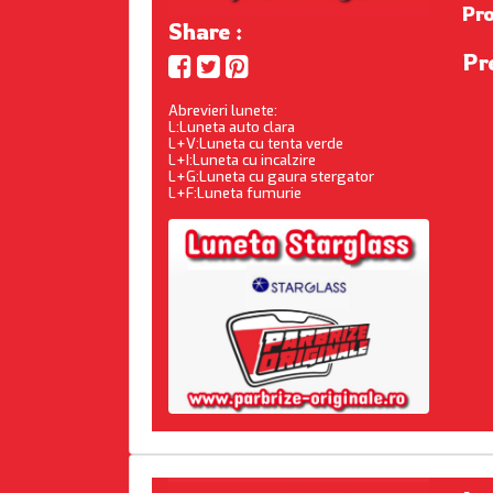
Pr
Share :
Pr
Abrevieri lunete:
L:Luneta auto clara
L+V:Luneta cu tenta verde
L+I:Luneta cu incalzire
L+G:Luneta cu gaura stergator
L+F:Luneta fumurie