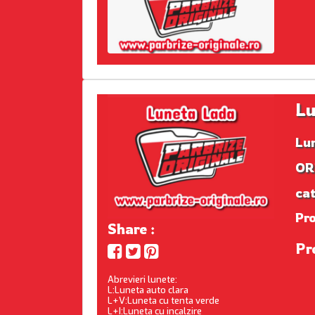
Lu
Lu
ORI
cat
Pr
Share :
Pre
Abrevieri lunete:
L:Luneta auto clara
L+V:Luneta cu tenta verde
L+I:Luneta cu incalzire