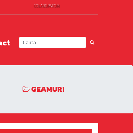
COLABORATORI
act
GEAMURI