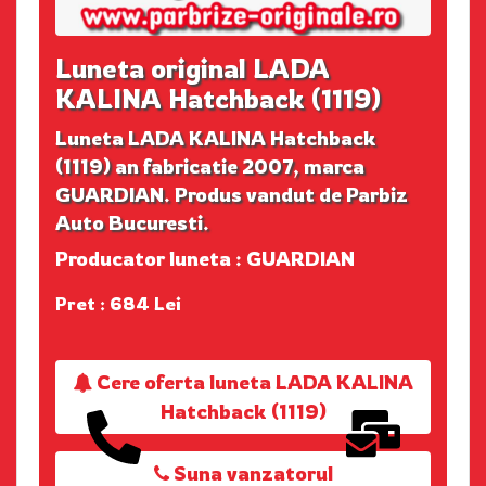
Luneta original LADA
KALINA Hatchback (1119)
Luneta LADA KALINA Hatchback
(1119) an fabricatie 2007, marca
GUARDIAN. Produs vandut de Parbiz
Auto Bucuresti.
Producator luneta : GUARDIAN
Pret : 684 Lei
Cere oferta luneta LADA KALINA
Hatchback (1119)
Suna vanzatorul