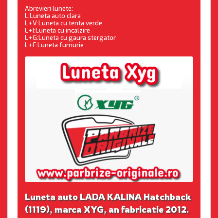
Abrevieri lunete:
L:Luneta auto clara
L+V:Luneta cu tenta verde
L+I:Luneta cu incalzire
L+G:Luneta cu gaura stergator
L+F:Luneta fumurie
Luneta auto LADA KALINA Hatchback
(1119), marca XYG, an fabricatie 2012.