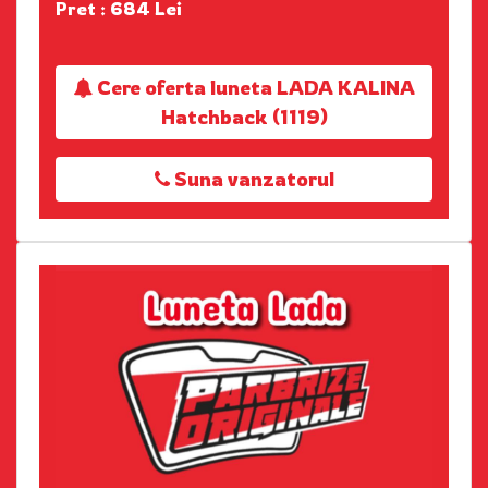
Pret : 684 Lei
Cere oferta luneta LADA KALINA
Hatchback (1119)
Suna vanzatorul