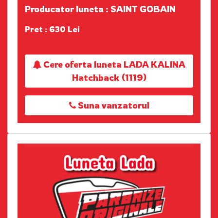
Producator luneta : SAINT GOBAIN
Pret : 630 Lei
Cere oferta luneta LADA KALINA
Hatchback (1119)
Suna vanzatorul