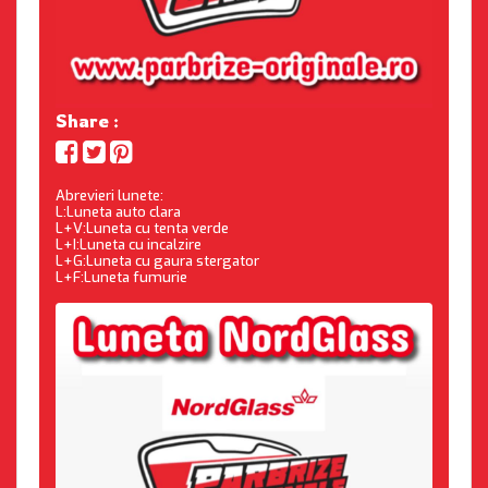
Share :
Abrevieri lunete:
L:Luneta auto clara
L+V:Luneta cu tenta verde
L+I:Luneta cu incalzire
L+G:Luneta cu gaura stergator
L+F:Luneta fumurie