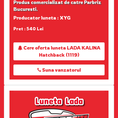
Produs comercializat de catre Parbriz
Bucuresti.
Producator luneta : XYG
Pret : 540 Lei
Cere oferta luneta LADA KALINA
Hatchback (1119)
Suna vanzatorul