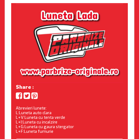
Share :
Abrevieri lunete:
L:Luneta auto clara
L+V:Luneta cu tenta verde
L+I:Luneta cu incalzire
L+G:Luneta cu gaura stergator
L+F:Luneta fumurie