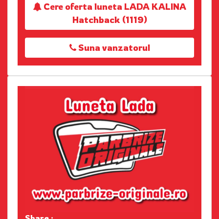
Cere oferta luneta LADA KALINA
Hatchback (1119)
Suna vanzatorul
Share :