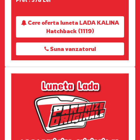
Cere oferta luneta LADA KALINA
Hatchback (1119)
Suna vanzatorul