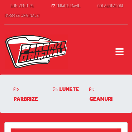
BUN VENIT PE
TRIMITE EMAIL
COLABORATORI
PARBRIZE ORIGINALE!
LUNETE
PARBRIZE
GEAMURI