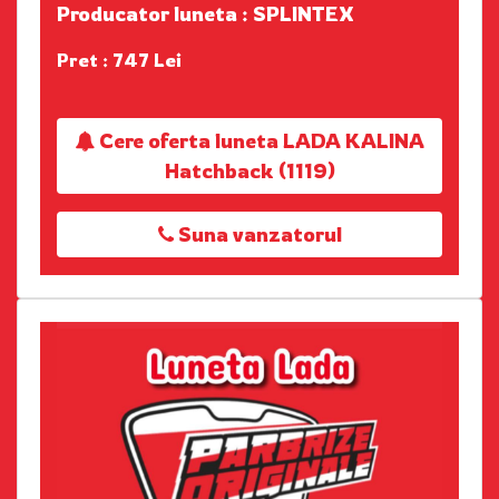
Producator luneta : SPLINTEX
Pret : 747 Lei
Cere oferta luneta LADA KALINA
Hatchback (1119)
Suna vanzatorul