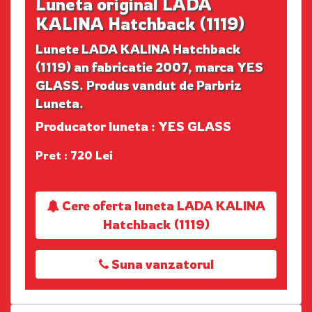
Luneta original LADA
KALINA Hatchback (1119)
Lunete LADA KALINA Hatchback
(1119) an fabricatie 2007, marca YES
GLASS. Produs vandut de Parbriz
Luneta.
Producator luneta : YES GLASS
Pret : 720 Lei
Cere oferta luneta LADA KALINA
Hatchback (1119)
Suna vanzatorul