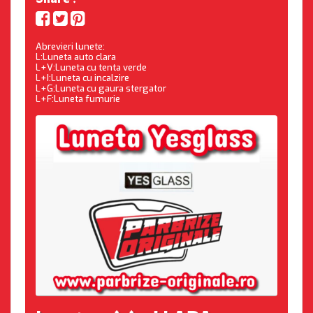
Abrevieri lunete:
L:Luneta auto clara
L+V:Luneta cu tenta verde
L+I:Luneta cu incalzire
L+G:Luneta cu gaura stergator
L+F:Luneta fumurie