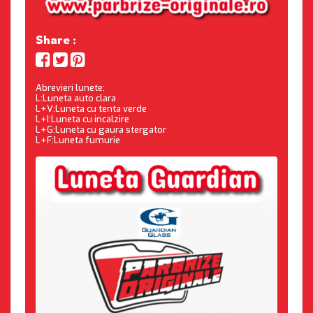
Share :
Abrevieri lunete:
L:Luneta auto clara
L+V:Luneta cu tenta verde
L+I:Luneta cu incalzire
L+G:Luneta cu gaura stergator
L+F:Luneta fumurie