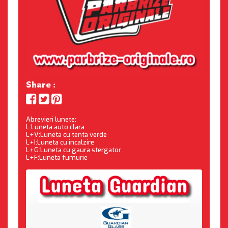
Share :
Abrevieri lunete:
L:Luneta auto clara
L+V:Luneta cu tenta verde
L+I:Luneta cu incalzire
L+G:Luneta cu gaura stergator
L+F:Luneta fumurie