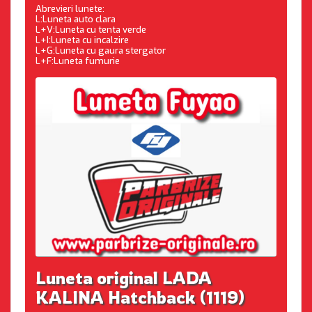
Abrevieri lunete:
L:Luneta auto clara
L+V:Luneta cu tenta verde
L+I:Luneta cu incalzire
L+G:Luneta cu gaura stergator
L+F:Luneta fumurie
Luneta original LADA
KALINA Hatchback (1119)