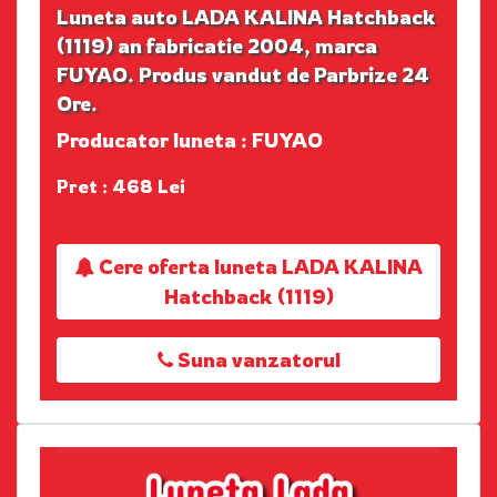
Luneta auto LADA KALINA Hatchback
(1119) an fabricatie 2004, marca
FUYAO. Produs vandut de Parbrize 24
Ore.
Producator luneta : FUYAO
Pret : 468 Lei
Cere oferta luneta LADA KALINA
Hatchback (1119)
Suna vanzatorul