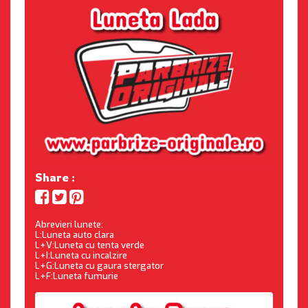
Share :
Abrevieri lunete:
L:Luneta auto clara
L+V:Luneta cu tenta verde
L+I:Luneta cu incalzire
L+G:Luneta cu gaura stergator
L+F:Luneta fumurie