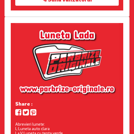
Share :
Abrevieri lunete:
L:Luneta auto clara
L+V:Luneta cu tenta verde