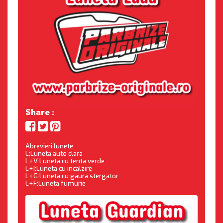
Share :
Abrevieri lunete:
L:Luneta auto clara
L+V:Luneta cu tenta verde
L+I:Luneta cu incalzire
L+G:Luneta cu gaura stergator
L+F:Luneta fumurie