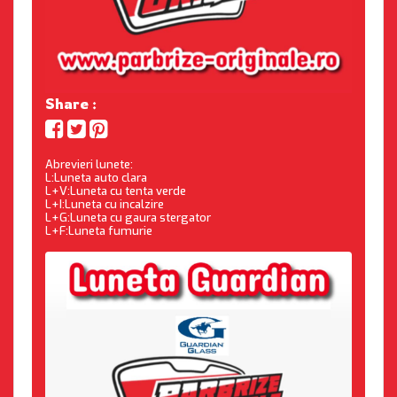
Share :
Abrevieri lunete:
L:Luneta auto clara
L+V:Luneta cu tenta verde
L+I:Luneta cu incalzire
L+G:Luneta cu gaura stergator
L+F:Luneta fumurie