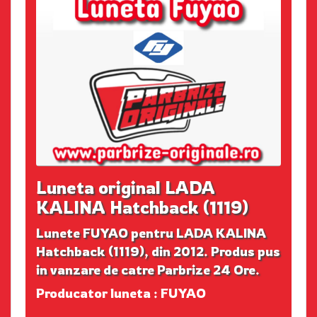
Luneta original LADA
KALINA Hatchback (1119)
Lunete FUYAO pentru LADA KALINA
Hatchback (1119), din 2012. Produs pus
in vanzare de catre Parbrize 24 Ore.
Producator luneta : FUYAO