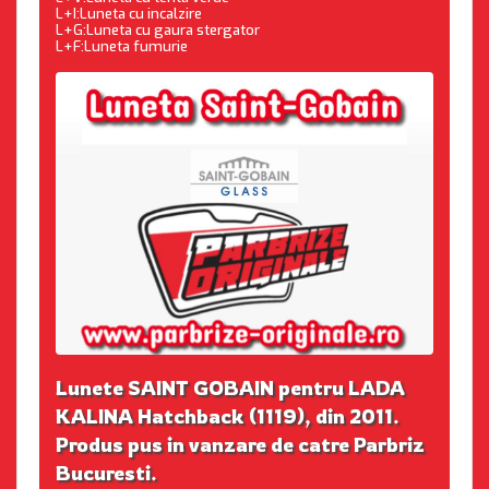
L+I:Luneta cu incalzire
L+G:Luneta cu gaura stergator
L+F:Luneta fumurie
Lunete SAINT GOBAIN pentru LADA
KALINA Hatchback (1119), din 2011.
Produs pus in vanzare de catre Parbriz
Bucuresti.