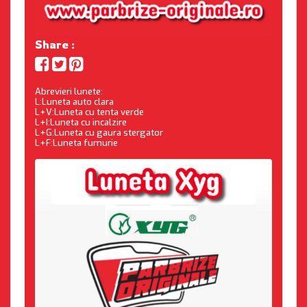
Share :
Abrevieri lunete:
L:Luneta auto clara
L+V:Luneta cu tenta verde
L+I:Luneta cu incalzire
L+G:Luneta cu gaura stergator
L+F:Luneta fumurie