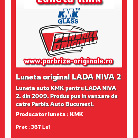
Luneta original LADA NIVA 2
Luneta auto KMK pentru LADA NIVA
2, din 2009. Produs pus in vanzare de
catre Parbiz Auto Bucuresti.
Producator luneta : KMK
Pret : 387 Lei