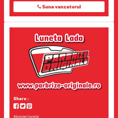
Suna vanzatorul
Share :
Abrevieri lunete: