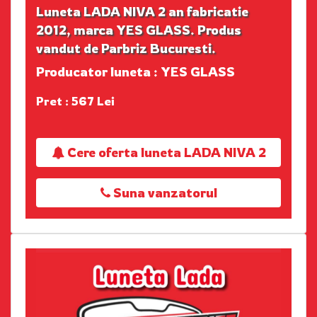
Luneta LADA NIVA 2 an fabricatie
2012, marca YES GLASS. Produs
vandut de Parbriz Bucuresti.
Producator luneta : YES GLASS
Pret : 567 Lei
Cere oferta luneta LADA NIVA 2
Suna vanzatorul