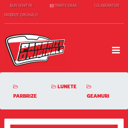
BUN VENIT PE
TRIMITE EMAIL
COLABORATORI
PARBRIZE ORIGINALE!
LUNETE
PARBRIZE
GEAMURI