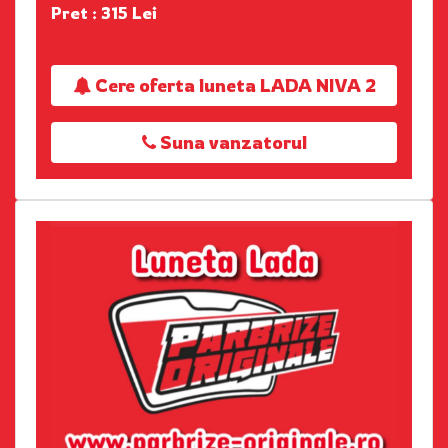
Pret : 315 Lei
Cere oferta luneta LADA NIVA 2
Suna vanzatorul