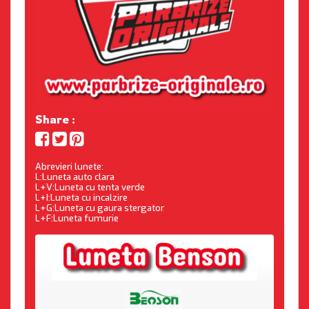
Share :
Abrevieri lunete:
L:Luneta auto clara
L+V:Luneta cu tenta verde
L+I:Luneta cu incalzire
L+G:Luneta cu gaura stergator
L+F:Luneta fumurie