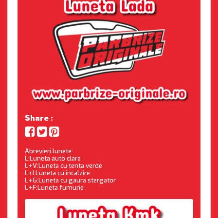
Share :
Abrevieri lunete:
L:Luneta auto clara
L+V:Luneta cu tenta verde
L+I:Luneta cu incalzire
L+G:Luneta cu gaura stergator
L+F:Luneta fumurie