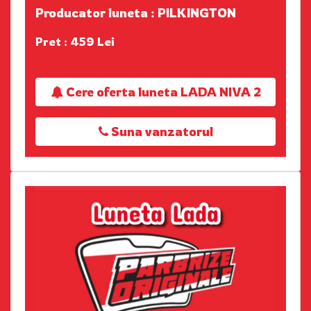
Producator luneta : PILKINGTON
Pret : 459 Lei
Cere oferta luneta LADA NIVA 2
Suna vanzatorul