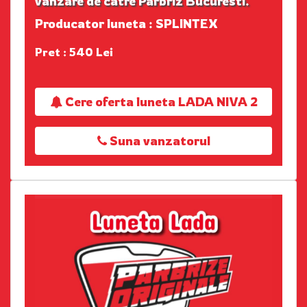
vanzare de catre Parbriz Bucuresti.
Producator luneta : SPLINTEX
Pret : 540 Lei
Cere oferta luneta LADA NIVA 2
Suna vanzatorul