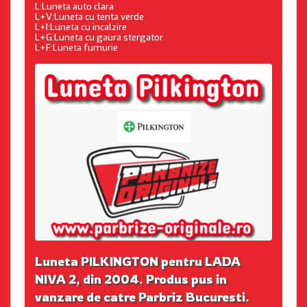
L:Luneta auto clara
L+V:Luneta cu tenta verde
L+I:Luneta cu incalzire
L+G:Luneta cu gaura stergator
L+F:Luneta fumurie
Luneta PILKINGTON pentru LADA
NIVA 2, din 2004. Produs pus in
vanzare de catre Parbriz Bucuresti.