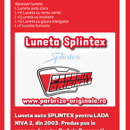
Abrevieri lunete:
L:Luneta auto clara
L+V:Luneta cu tenta verde
L+I:Luneta cu incalzire
L+G:Luneta cu gaura stergator
L+F:Luneta fumurie
Luneta auto SPLINTEX pentru LADA
NIVA 2, din 2003. Produs pus in