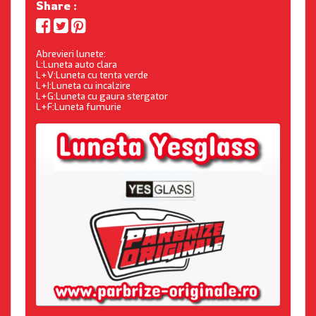
Share :
Abrevieri lunete:
L:Luneta auto clara
L+V:Luneta cu tenta verde
L+I:Luneta cu incalzire
L+G:Luneta cu gaura stergator
L+F:Luneta fumurie