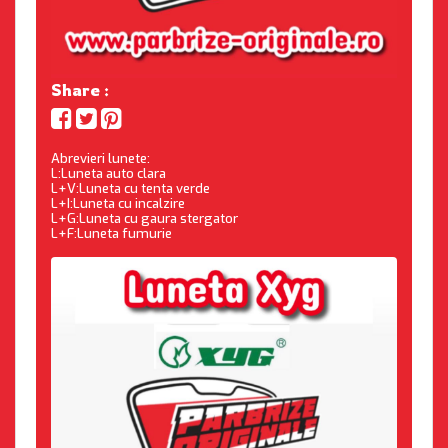
Share :
Abrevieri lunete:
L:Luneta auto clara
L+V:Luneta cu tenta verde
L+I:Luneta cu incalzire
L+G:Luneta cu gaura stergator
L+F:Luneta fumurie