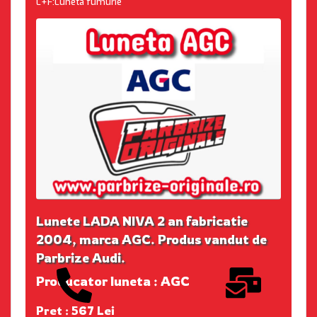
L+F:Luneta fumurie
Lunete LADA NIVA 2 an fabricatie
2004, marca AGC. Produs vandut de
Parbrize Audi.
Producator luneta : AGC
Pret : 567 Lei