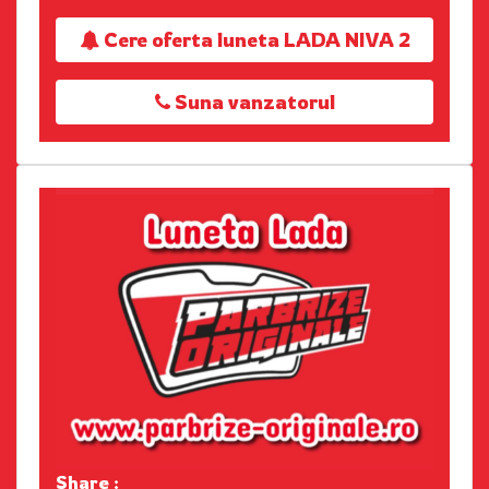
Cere oferta luneta LADA NIVA 2
Suna vanzatorul
Share :