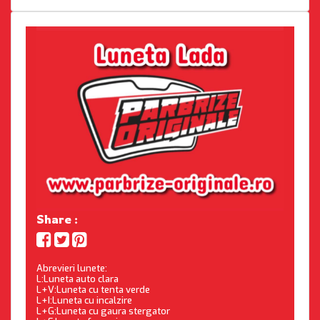
Share :
Abrevieri lunete:
L:Luneta auto clara
L+V:Luneta cu tenta verde
L+I:Luneta cu incalzire
L+G:Luneta cu gaura stergator