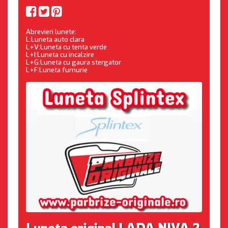
Abrevieri lunete:
L:Luneta auto clara
L+V:Luneta cu tenta verde
L+I:Luneta cu incalzire
L+G:Luneta cu gaura stergator
L+F:Luneta fumurie
Luneta original LADA NIVA 2