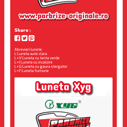
Share :
Abrevieri lunete:
L:Luneta auto clara
L+V:Luneta cu tenta verde
L+I:Luneta cu incalzire
L+G:Luneta cu gaura stergator
L+F:Luneta fumurie