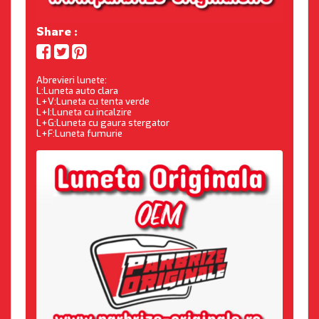
Share :
Abrevieri lunete:
L:Luneta auto clara
L+V:Luneta cu tenta verde
L+I:Luneta cu incalzire
L+G:Luneta cu gaura stergator
L+F:Luneta fumurie