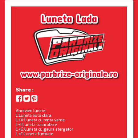
Share :
Abrevieri lunete:
L:Luneta auto clara
L+V:Luneta cu tenta verde
L+I:Luneta cu incalzire
L+G:Luneta cu gaura stergator
L+F:Luneta fumurie