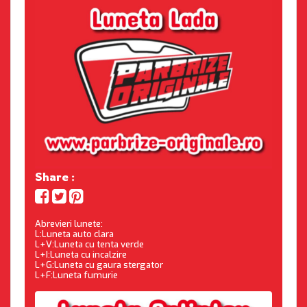
Share :
Abrevieri lunete:
L:Luneta auto clara
L+V:Luneta cu tenta verde
L+I:Luneta cu incalzire
L+G:Luneta cu gaura stergator
L+F:Luneta fumurie