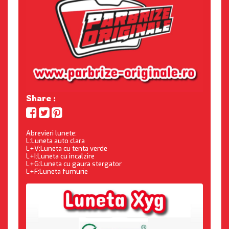
Share :
Abrevieri lunete:
L:Luneta auto clara
L+V:Luneta cu tenta verde
L+I:Luneta cu incalzire
L+G:Luneta cu gaura stergator
L+F:Luneta fumurie