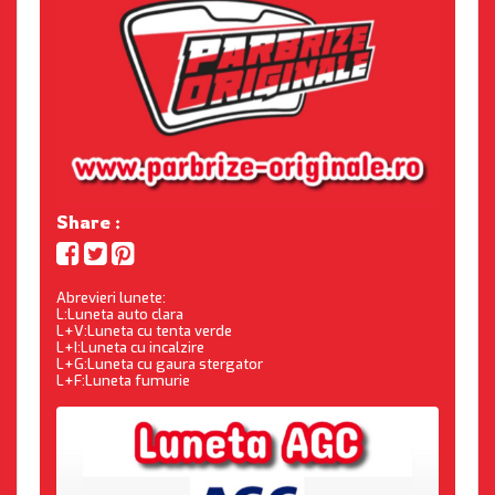
Share :
Abrevieri lunete:
L:Luneta auto clara
L+V:Luneta cu tenta verde
L+I:Luneta cu incalzire
L+G:Luneta cu gaura stergator
L+F:Luneta fumurie