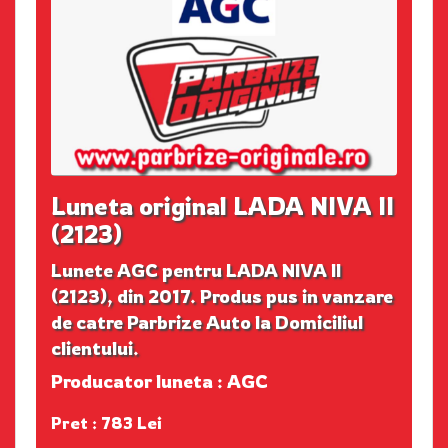
Luneta original LADA NIVA II
(2123)
Lunete AGC pentru LADA NIVA II
(2123), din 2017. Produs pus in vanzare
de catre Parbrize Auto la Domiciliul
clientului.
Producator luneta : AGC
Pret : 783 Lei