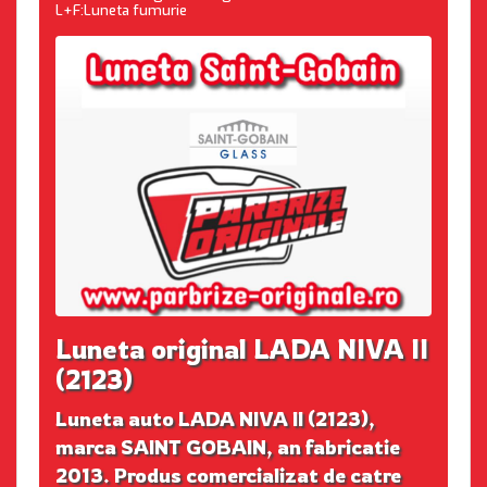
L+F:Luneta fumurie
Luneta original LADA NIVA II
(2123)
Luneta auto LADA NIVA II (2123),
marca SAINT GOBAIN, an fabricatie
2013. Produs comercializat de catre