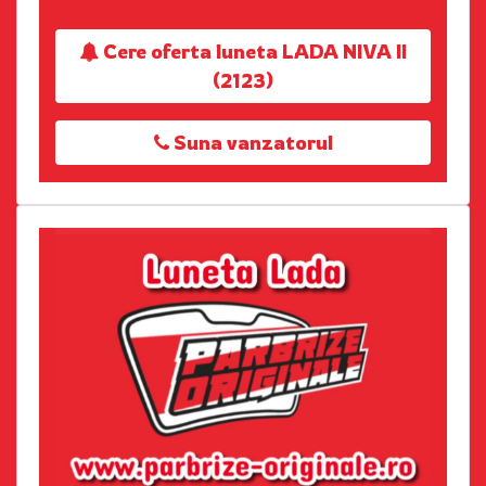
Cere oferta luneta LADA NIVA II
(2123)
Suna vanzatorul