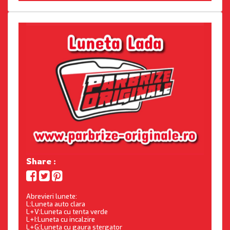
Share :
Abrevieri lunete:
L:Luneta auto clara
L+V:Luneta cu tenta verde
L+I:Luneta cu incalzire
L+G:Luneta cu gaura stergator