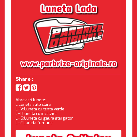
Share :
Abrevieri lunete:
L:Luneta auto clara
L+V:Luneta cu tenta verde
L+I:Luneta cu incalzire
L+G:Luneta cu gaura stergator
L+F:Luneta fumurie