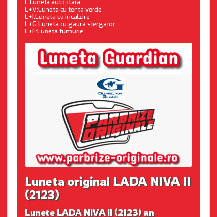
L:Luneta auto clara
L+V:Luneta cu tenta verde
L+I:Luneta cu incalzire
L+G:Luneta cu gaura stergator
L+F:Luneta fumurie
Luneta original LADA NIVA II
(2123)
Lunete LADA NIVA II (2123) an