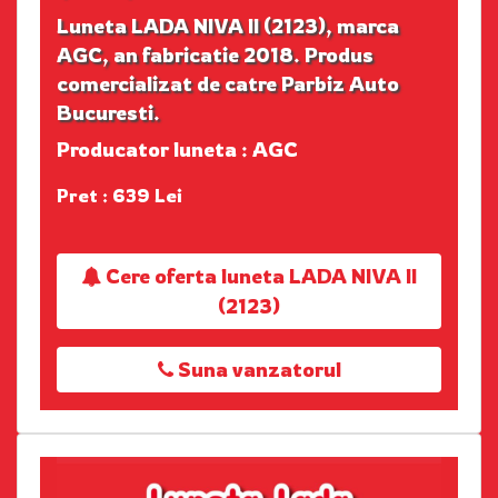
Luneta LADA NIVA II (2123), marca
AGC, an fabricatie 2018. Produs
comercializat de catre Parbiz Auto
Bucuresti.
Producator luneta : AGC
Pret : 639 Lei
Cere oferta luneta LADA NIVA II
(2123)
Suna vanzatorul