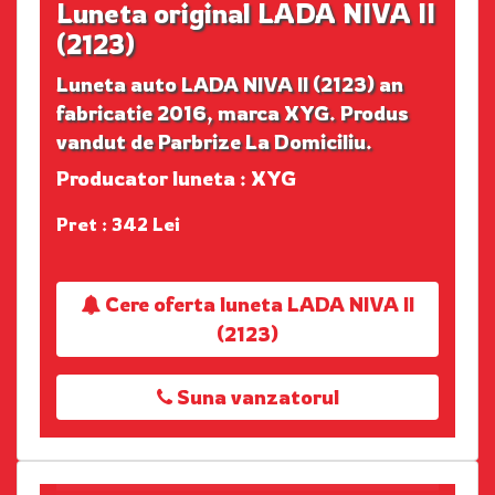
Luneta original LADA NIVA II
(2123)
Luneta auto LADA NIVA II (2123) an
fabricatie 2016, marca XYG. Produs
vandut de Parbrize La Domiciliu.
Producator luneta : XYG
Pret : 342 Lei
Cere oferta luneta LADA NIVA II
(2123)
Suna vanzatorul