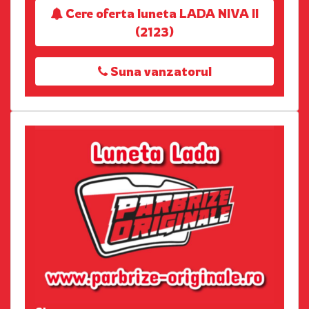
Cere oferta luneta LADA NIVA II
(2123)
Suna vanzatorul