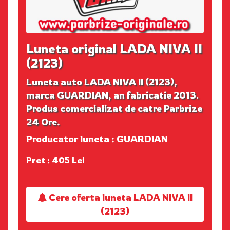
Luneta original LADA NIVA II
(2123)
Luneta auto LADA NIVA II (2123),
marca GUARDIAN, an fabricatie 2013.
Produs comercializat de catre Parbrize
24 Ore.
Producator luneta : GUARDIAN
Pret : 405 Lei
Cere oferta luneta LADA NIVA II
(2123)