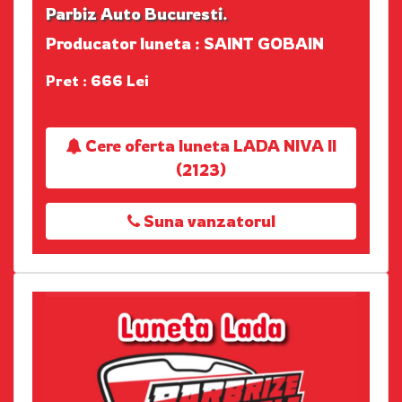
Parbiz Auto Bucuresti.
Producator luneta : SAINT GOBAIN
Pret : 666 Lei
Cere oferta luneta LADA NIVA II
(2123)
Suna vanzatorul