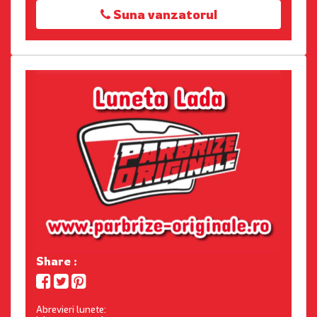
Suna vanzatorul
Share :
Abrevieri lunete: