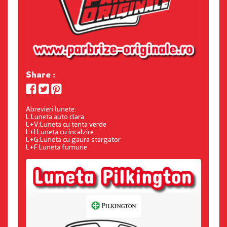
Share :
Abrevieri lunete:
L:Luneta auto clara
L+V:Luneta cu tenta verde
L+I:Luneta cu incalzire
L+G:Luneta cu gaura stergator
L+F:Luneta fumurie