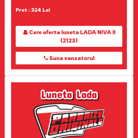
Pret : 324 Lei
Cere oferta luneta LADA NIVA II
(2123)
Suna vanzatorul