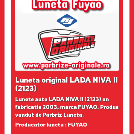
Luneta original LADA NIVA II
(2123)
Lunete auto LADA NIVA II (2123) an
fabricatie 2003, marca FUYAO. Produs
vandut de Parbriz Luneta.
Producator luneta : FUYAO