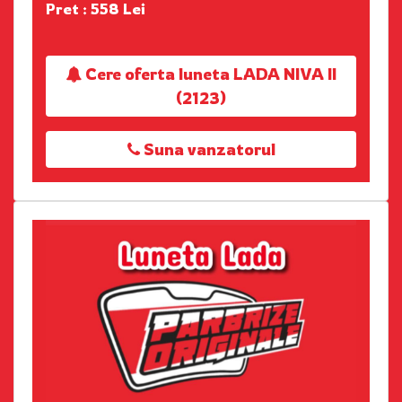
Pret : 558 Lei
Cere oferta luneta LADA NIVA II
(2123)
Suna vanzatorul