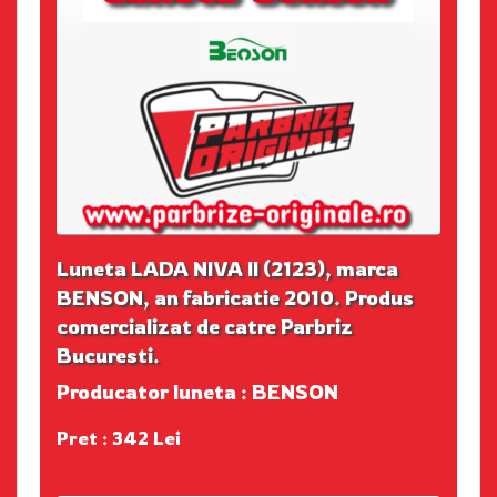
Luneta LADA NIVA II (2123), marca
BENSON, an fabricatie 2010. Produs
comercializat de catre Parbriz
Bucuresti.
Producator luneta : BENSON
Pret : 342 Lei