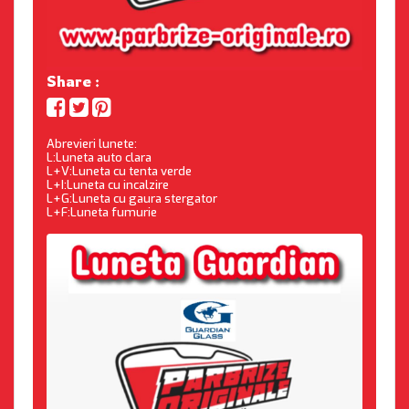
Share :
Abrevieri lunete:
L:Luneta auto clara
L+V:Luneta cu tenta verde
L+I:Luneta cu incalzire
L+G:Luneta cu gaura stergator
L+F:Luneta fumurie