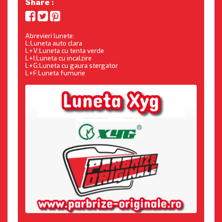
Share :
Abrevieri lunete:
L:Luneta auto clara
L+V:Luneta cu tenta verde
L+I:Luneta cu incalzire
L+G:Luneta cu gaura stergator
L+F:Luneta fumurie