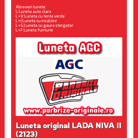
Abrevieri lunete:
L:Luneta auto clara
L+V:Luneta cu tenta verde
L+I:Luneta cu incalzire
L+G:Luneta cu gaura stergator
L+F:Luneta fumurie
Luneta original LADA NIVA II
(2123)