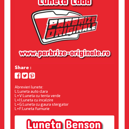
Share :
Abrevieri lunete:
L:Luneta auto clara
L+V:Luneta cu tenta verde
L+I:Luneta cu incalzire
L+G:Luneta cu gaura stergator
L+F:Luneta fumurie