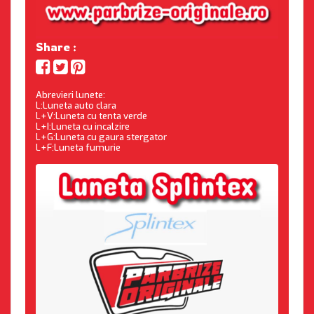
Share :
Abrevieri lunete:
L:Luneta auto clara
L+V:Luneta cu tenta verde
L+I:Luneta cu incalzire
L+G:Luneta cu gaura stergator
L+F:Luneta fumurie