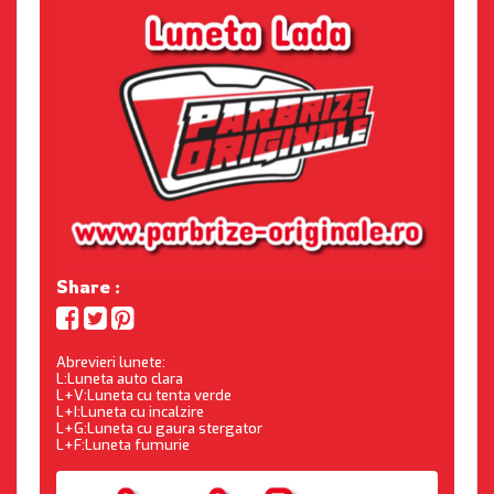
Share :
Abrevieri lunete:
L:Luneta auto clara
L+V:Luneta cu tenta verde
L+I:Luneta cu incalzire
L+G:Luneta cu gaura stergator
L+F:Luneta fumurie