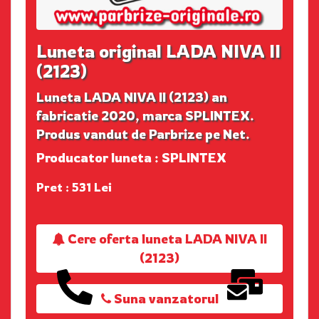
Luneta original LADA NIVA II
(2123)
Luneta LADA NIVA II (2123) an
fabricatie 2020, marca SPLINTEX.
Produs vandut de Parbrize pe Net.
Producator luneta : SPLINTEX
Pret : 531 Lei
Cere oferta luneta LADA NIVA II
(2123)
Suna vanzatorul