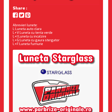
Share :
Abrevieri lunete:
L:Luneta auto clara
L+V:Luneta cu tenta verde
L+I:Luneta cu incalzire
L+G:Luneta cu gaura stergator
L+F:Luneta fumurie