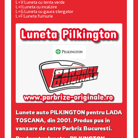
L+V:Luneta cu tenta verde
L+I:Luneta cu incalzire
L+G:Luneta cu gaura stergator
L+F:Luneta fumurie
Lunete auto PILKINGTON pentru LADA
TOSCANA, din 2001. Produs pus in
vanzare de catre Parbriz Bucuresti.