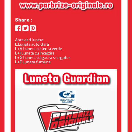
Share :
Abrevieri lunete:
L:Luneta auto clara
L+V:Luneta cu tenta verde
L+I:Luneta cu incalzire
L+G:Luneta cu gaura stergator
L+F:Luneta fumurie