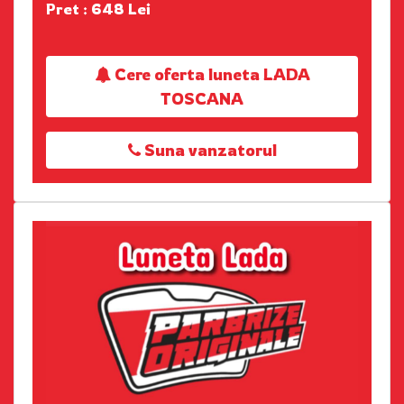
Pret : 648 Lei
Cere oferta luneta LADA
TOSCANA
Suna vanzatorul