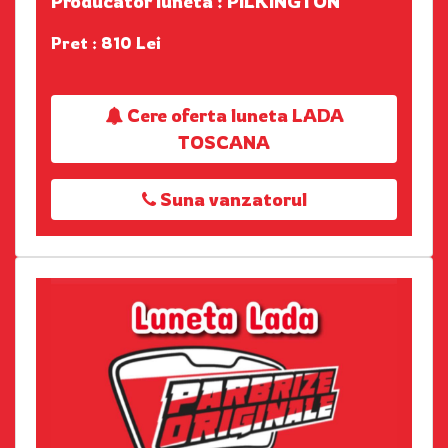
Producator luneta : PILKINGTON
Pret : 810 Lei
Cere oferta luneta LADA
TOSCANA
Suna vanzatorul