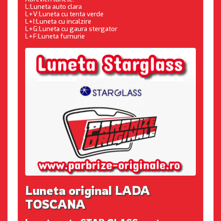
L:Luneta auto clara
L+V:Luneta cu tenta verde
L+I:Luneta cu incalzire
L+G:Luneta cu gaura stergator
L+F:Luneta fumurie
Luneta original LADA
TOSCANA