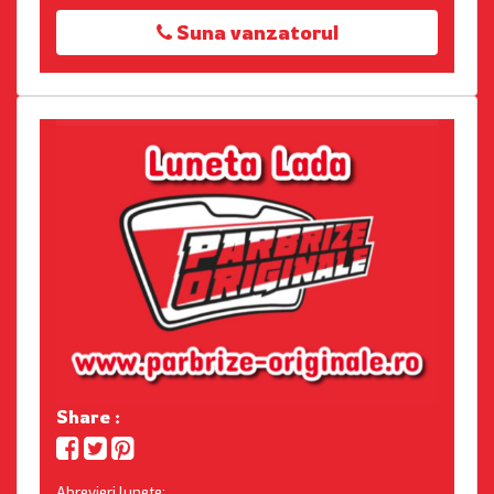
Suna vanzatorul
Share :
Abrevieri lunete: