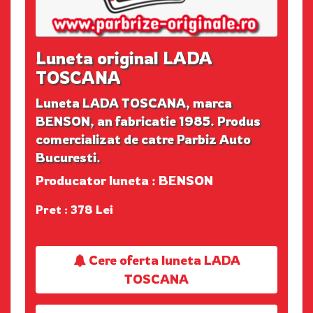
Luneta original LADA
TOSCANA
Luneta LADA TOSCANA, marca
BENSON, an fabricatie 1985. Produs
comercializat de catre Parbiz Auto
Bucuresti.
Producator luneta : BENSON
Pret : 378 Lei
Cere oferta luneta LADA
TOSCANA