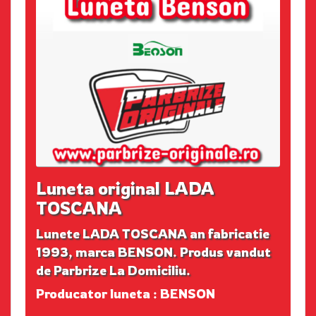
Luneta original LADA
TOSCANA
Lunete LADA TOSCANA an fabricatie
1993, marca BENSON. Produs vandut
de Parbrize La Domiciliu.
Producator luneta : BENSON