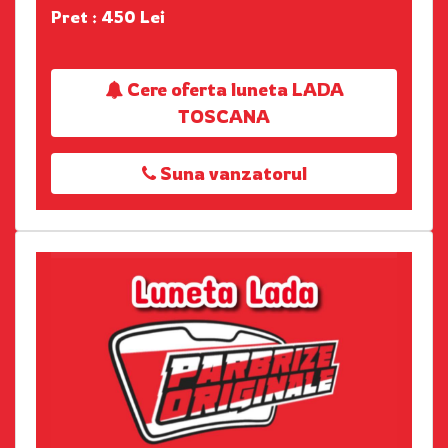
Pret : 450 Lei
Cere oferta luneta LADA
TOSCANA
Suna vanzatorul