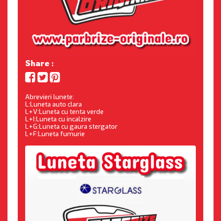
Share :
Abrevieri lunete:
L:Luneta auto clara
L+V:Luneta cu tenta verde
L+I:Luneta cu incalzire
L+G:Luneta cu gaura stergator
L+F:Luneta fumurie