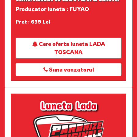
Producator luneta : FUYAO
Pret : 639 Lei
Cere oferta luneta LADA
TOSCANA
Suna vanzatorul