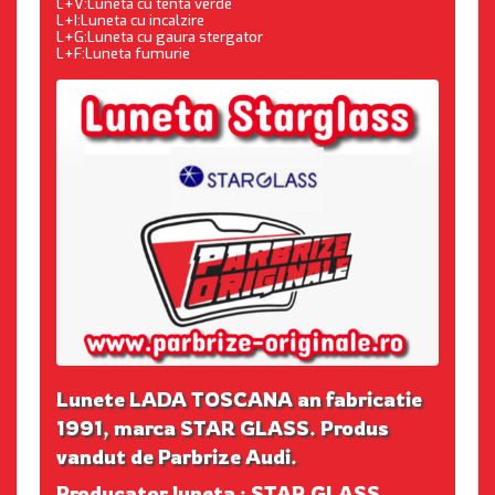
L+V:Luneta cu tenta verde
L+I:Luneta cu incalzire
L+G:Luneta cu gaura stergator
L+F:Luneta fumurie
Lunete LADA TOSCANA an fabricatie
1991, marca STAR GLASS. Produs
vandut de Parbrize Audi.
Producator luneta : STAR GLASS