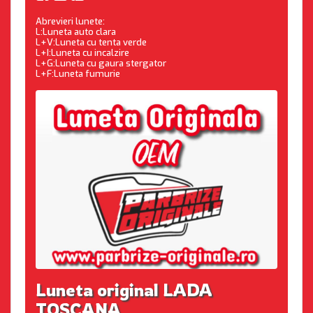
Abrevieri lunete:
L:Luneta auto clara
L+V:Luneta cu tenta verde
L+I:Luneta cu incalzire
L+G:Luneta cu gaura stergator
L+F:Luneta fumurie
Luneta original LADA
TOSCANA