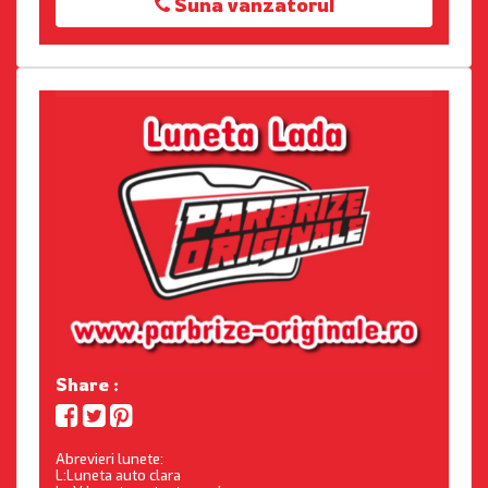
Suna vanzatorul
Share :
Abrevieri lunete:
L:Luneta auto clara