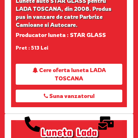
Lunete auto STAR GLASS pentru
LADA TOSCANA, din 2008. Produs
pus in vanzare de catre Parbrize
Camioane si Autocare.
Producator luneta : STAR GLASS
Pret : 513 Lei
Cere oferta luneta LADA
TOSCANA
Suna vanzatorul