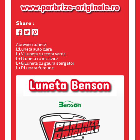
Share :
Abrevieri lunete:
L:Luneta auto clara
L+V:Luneta cu tenta verde
L+I:Luneta cu incalzire
L+G:Luneta cu gaura stergator
L+F:Luneta fumurie