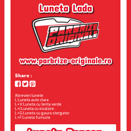
Share :
Abrevieri lunete:
L:Luneta auto clara
L+V:Luneta cu tenta verde
L+I:Luneta cu incalzire
L+G:Luneta cu gaura stergator
L+F:Luneta fumurie