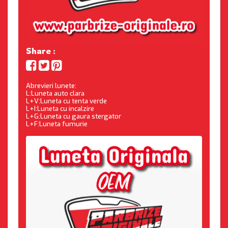
Share :
Abrevieri lunete:
L:Luneta auto clara
L+V:Luneta cu tenta verde
L+I:Luneta cu incalzire
L+G:Luneta cu gaura stergator
L+F:Luneta fumurie