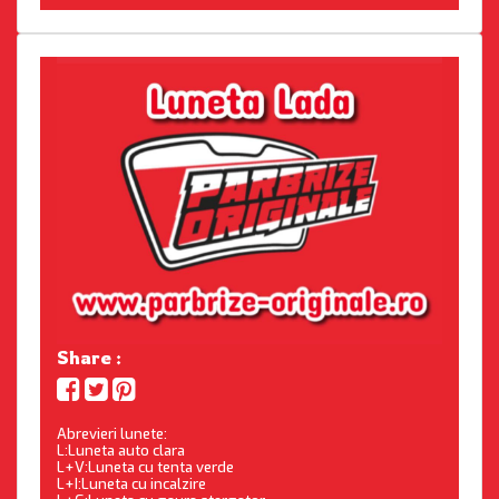
Share :
Abrevieri lunete:
L:Luneta auto clara
L+V:Luneta cu tenta verde
L+I:Luneta cu incalzire