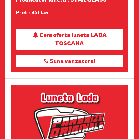
Pret : 351 Lei
Cere oferta luneta LADA
TOSCANA
Suna vanzatorul