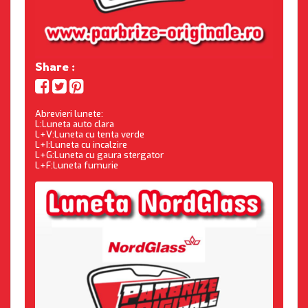
Share :
Abrevieri lunete:
L:Luneta auto clara
L+V:Luneta cu tenta verde
L+I:Luneta cu incalzire
L+G:Luneta cu gaura stergator
L+F:Luneta fumurie