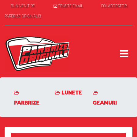
BUN VENIT PE
TRIMITE EMAIL
COLABORATORI
PARBRIZE ORIGINALE!
LUNETE
PARBRIZE
GEAMURI