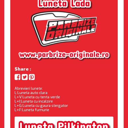
Share :
Abrevieri lunete:
L:Luneta auto clara
L+V:Luneta cu tenta verde
L+I:Luneta cu incalzire
L+G:Luneta cu gaura stergator
L+F:Luneta fumurie