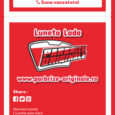
Suna vanzatorul
Share :
Abrevieri lunete:
L:Luneta auto clara