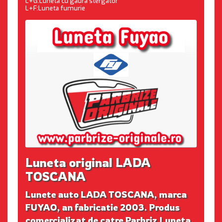
L+G:Luneta cu gaura stergator
L+F:Luneta fumurie
Luneta original LADA
TOSCANA
Lunete auto LADA TOSCANA, marca
FUYAO, an fabricatie 2003. Produs
comercializat de catre Parbriz Luneta.