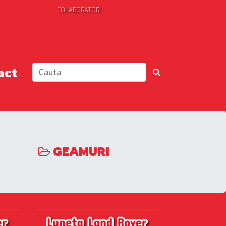
COLABORATORI
act
GEAMURI