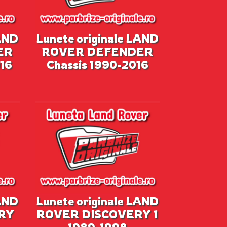
LAND
Lunete originale LAND
ER
ROVER DEFENDER
16
Chassis 1990-2016
LAND
Lunete originale LAND
RY
ROVER DISCOVERY 1