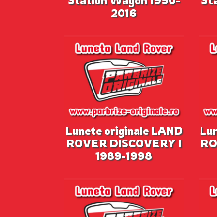
Station Wagon 1990-
St
2016
Lunete originale LAND
Lun
ROVER DISCOVERY I
RO
1989-1998