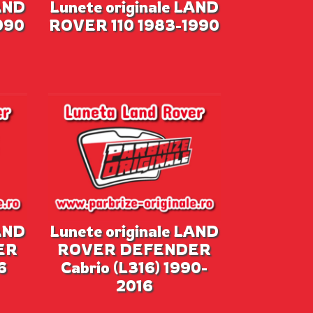
LAND
Lunete originale LAND
990
ROVER 110 1983-1990
LAND
Lunete originale LAND
ER
ROVER DEFENDER
6
Cabrio (L316) 1990-
2016