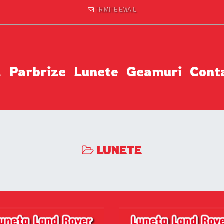
TRIMITE EMAIL
a
Parbrize
Lunete
Geamuri
Cont
LUNETE