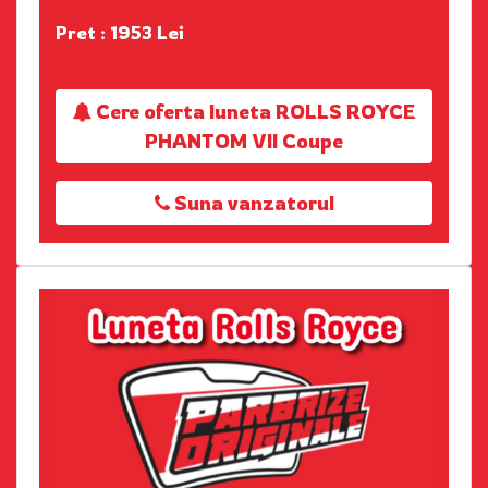
Pret : 1953 Lei
Cere oferta luneta ROLLS ROYCE
PHANTOM VII Coupe
Suna vanzatorul