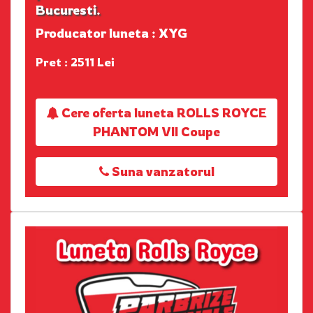
Bucuresti.
Producator luneta : XYG
Pret : 2511 Lei
Cere oferta luneta ROLLS ROYCE
PHANTOM VII Coupe
Suna vanzatorul