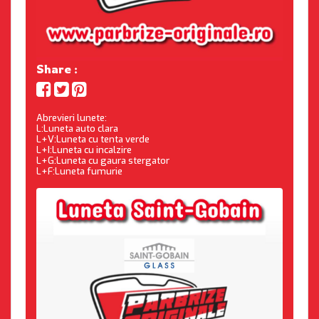
Share :
Abrevieri lunete:
L:Luneta auto clara
L+V:Luneta cu tenta verde
L+I:Luneta cu incalzire
L+G:Luneta cu gaura stergator
L+F:Luneta fumurie