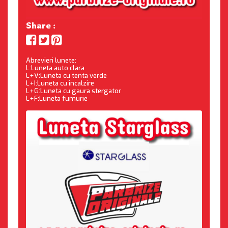
Share :
Abrevieri lunete:
L:Luneta auto clara
L+V:Luneta cu tenta verde
L+I:Luneta cu incalzire
L+G:Luneta cu gaura stergator
L+F:Luneta fumurie