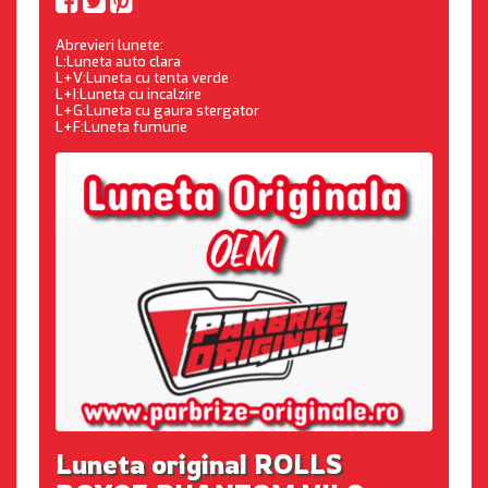
Abrevieri lunete:
L:Luneta auto clara
L+V:Luneta cu tenta verde
L+I:Luneta cu incalzire
L+G:Luneta cu gaura stergator
L+F:Luneta fumurie
Luneta original ROLLS