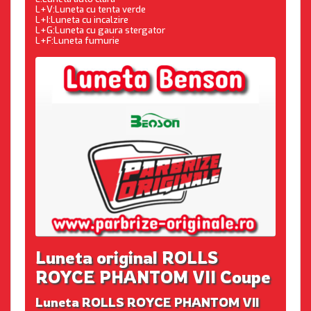
L+V:Luneta cu tenta verde
L+I:Luneta cu incalzire
L+G:Luneta cu gaura stergator
L+F:Luneta fumurie
Luneta original ROLLS
ROYCE PHANTOM VII Coupe
Luneta ROLLS ROYCE PHANTOM VII