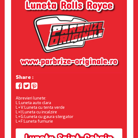
Share :
Abrevieri lunete:
L:Luneta auto clara
L+V:Luneta cu tenta verde
L+I:Luneta cu incalzire
L+G:Luneta cu gaura stergator
L+F:Luneta fumurie