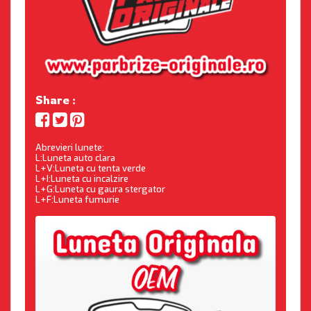
Share :
Abrevieri lunete:
L:Luneta auto clara
L+V:Luneta cu tenta verde
L+I:Luneta cu incalzire
L+G:Luneta cu gaura stergator
L+F:Luneta fumurie