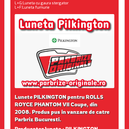
L+G:Luneta cu gaura stergator
L+F:Luneta fumurie
Lunete PILKINGTON pentru ROLLS
ROYCE PHANTOM VII Coupe, din
2008. Produs pus in vanzare de catre
Parbriz Bucuresti.
Producator luneta : PILKINGTON