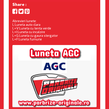
Share :
Abrevieri lunete:
L:Luneta auto clara
L+V:Luneta cu tenta verde
L+I:Luneta cu incalzire
L+G:Luneta cu gaura stergator
L+F:Luneta fumurie