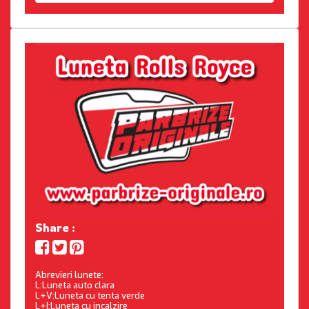
Share :
Abrevieri lunete:
L:Luneta auto clara
L+V:Luneta cu tenta verde
L+I:Luneta cu incalzire