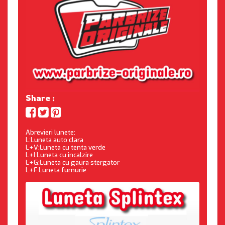
Share :
Abrevieri lunete:
L:Luneta auto clara
L+V:Luneta cu tenta verde
L+I:Luneta cu incalzire
L+G:Luneta cu gaura stergator
L+F:Luneta fumurie