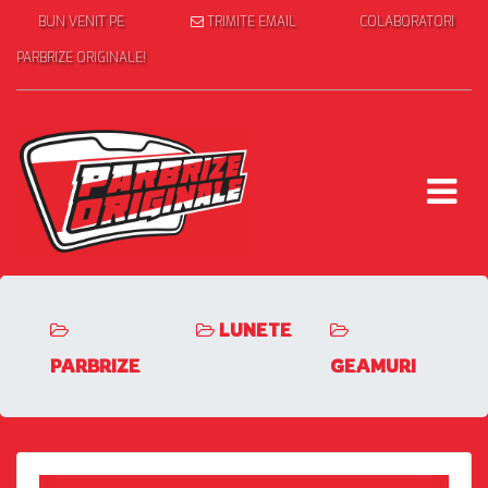
BUN VENIT PE
TRIMITE EMAIL
COLABORATORI
PARBRIZE ORIGINALE!
LUNETE
PARBRIZE
GEAMURI