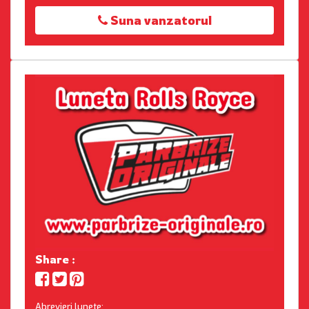
Suna vanzatorul
Share :
Abrevieri lunete: