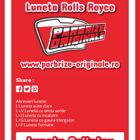
Share :
Abrevieri lunete:
L:Luneta auto clara
L+V:Luneta cu tenta verde
L+I:Luneta cu incalzire
L+G:Luneta cu gaura stergator
L+F:Luneta fumurie