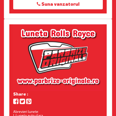
Suna vanzatorul
Share :
Abrevieri lunete:
L:Luneta auto clara