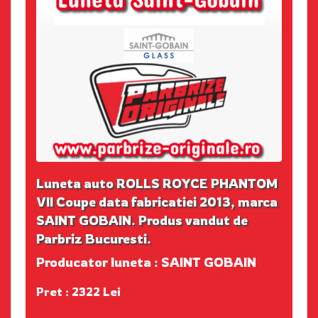
Luneta auto ROLLS ROYCE PHANTOM
VII Coupe data fabricatiei 2013, marca
SAINT GOBAIN. Produs vandut de
Parbriz Bucuresti.
Producator luneta : SAINT GOBAIN
Pret : 2322 Lei