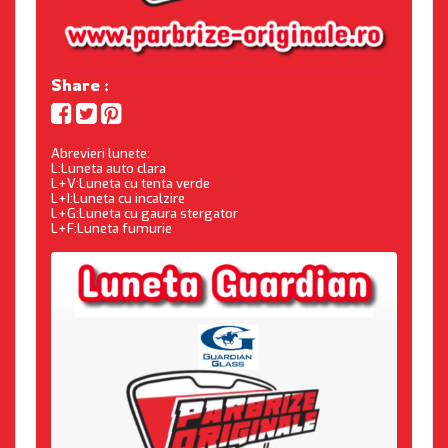
Share :
Abrevieri lunete:
L:Luneta auto clara
L+V:Luneta cu tenta verde
L+I:Luneta cu incalzire
L+G:Luneta cu gaura stergator
L+F:Luneta fumurie