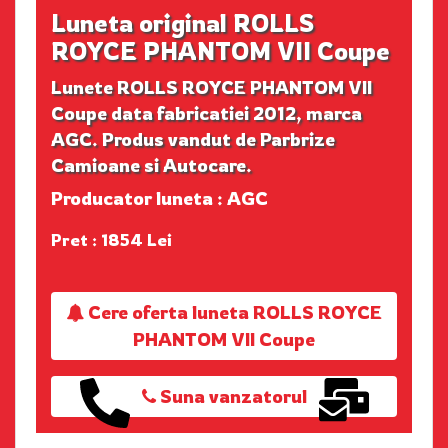
Luneta original ROLLS
ROYCE PHANTOM VII Coupe
Lunete ROLLS ROYCE PHANTOM VII
Coupe data fabricatiei 2012, marca
AGC. Produs vandut de Parbrize
Camioane si Autocare.
Producator luneta : AGC
Pret : 1854 Lei
Cere oferta luneta ROLLS ROYCE
PHANTOM VII Coupe
Suna vanzatorul