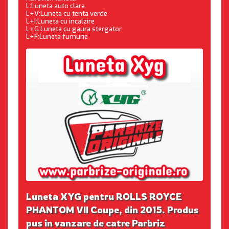
L:Luneta auto clara
L+V:Luneta cu tenta verde
L+I:Luneta cu incalzire
L+G:Luneta cu gaura stergator
L+F:Luneta fumurie
Luneta XYG pentru ROLLS ROYCE
PHANTOM VII Coupe, din 2015. Produs
pus in vanzare de catre Parbriz