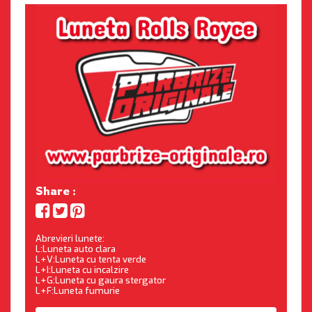
Share :
Abrevieri lunete:
L:Luneta auto clara
L+V:Luneta cu tenta verde
L+I:Luneta cu incalzire
L+G:Luneta cu gaura stergator
L+F:Luneta fumurie