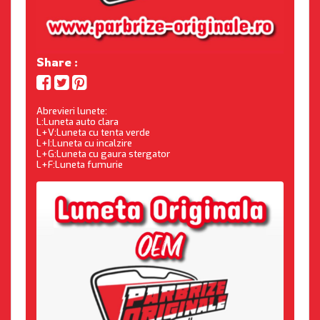
Share :
Abrevieri lunete:
L:Luneta auto clara
L+V:Luneta cu tenta verde
L+I:Luneta cu incalzire
L+G:Luneta cu gaura stergator
L+F:Luneta fumurie