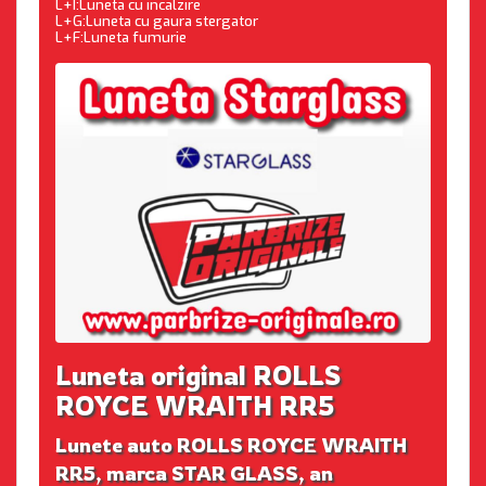
L+I:Luneta cu incalzire
L+G:Luneta cu gaura stergator
L+F:Luneta fumurie
Luneta original ROLLS
ROYCE WRAITH RR5
Lunete auto ROLLS ROYCE WRAITH
RR5, marca STAR GLASS, an