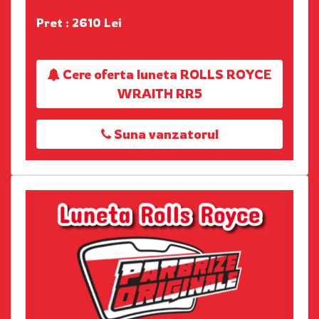
Pret : 2610 Lei
Cere oferta luneta ROLLS ROYCE
WRAITH RR5
Suna vanzatorul