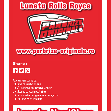
Share :
Abrevieri lunete:
L:Luneta auto clara
L+V:Luneta cu tenta verde
L+I:Luneta cu incalzire
L+G:Luneta cu gaura stergator
L+F:Luneta fumurie