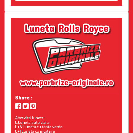
Share :
Abrevieri lunete:
L:Luneta auto clara
L+V:Luneta cu tenta verde
L+I:Luneta cu incalzire