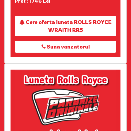
Pret : 1746 Lei
Cere oferta luneta ROLLS ROYCE
WRAITH RR5
Suna vanzatorul