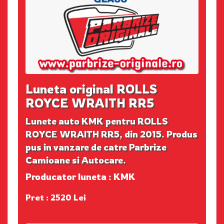
Luneta original ROLLS
ROYCE WRAITH RR5
Lunete auto KMK pentru ROLLS
ROYCE WRAITH RR5, din 2015. Produs
pus in vanzare de catre Parbrize
Camioane si Autocare.
Producator luneta : KMK
Pret : 2520 Lei