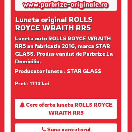
Luneta original ROLLS
ROYCE WRAITH RR5
Luneta auto ROLLS ROYCE WRAITH
RR5 an fabricatie 2016, marca STAR
GLASS. Produs vandut de Parbrize La
Domiciliu.
Producator luneta : STAR GLASS
Pret : 1773 Lei
Cere oferta luneta ROLLS ROYCE
WRAITH RR5
Suna vanzatorul