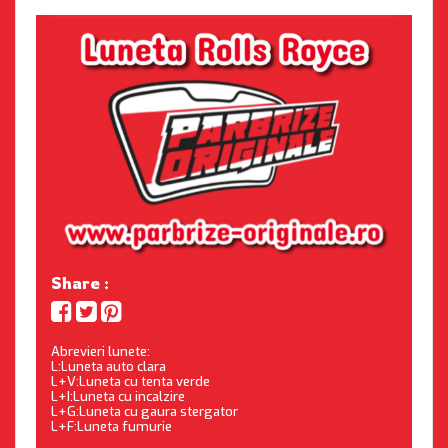
Share :
Abrevieri lunete:
L:Luneta auto clara
L+V:Luneta cu tenta verde
L+I:Luneta cu incalzire
L+G:Luneta cu gaura stergator
L+F:Luneta fumurie