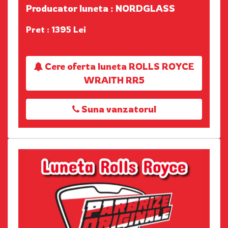
Producator luneta : NORDGLASS
Pret : 1395 Lei
Cere oferta luneta ROLLS ROYCE
WRAITH RR5
Suna vanzatorul