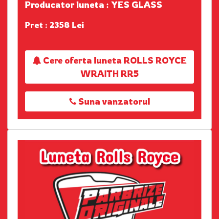
Producator luneta : YES GLASS
Pret : 2358 Lei
Cere oferta luneta ROLLS ROYCE
WRAITH RR5
Suna vanzatorul