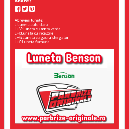
Share :
Abrevieri lunete:
L:Luneta auto clara
L+V:Luneta cu tenta verde
L+I:Luneta cu incalzire
L+G:Luneta cu gaura stergator
L+F:Luneta fumurie