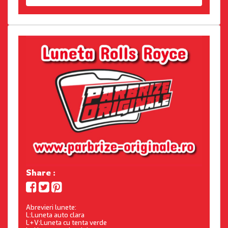
Share :
Abrevieri lunete:
L:Luneta auto clara
L+V:Luneta cu tenta verde