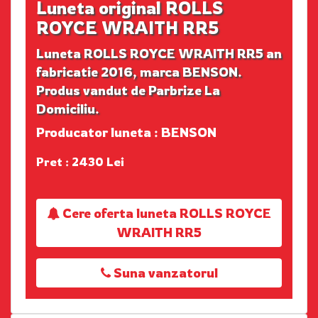
Luneta original ROLLS
ROYCE WRAITH RR5
Luneta ROLLS ROYCE WRAITH RR5 an
fabricatie 2016, marca BENSON.
Produs vandut de Parbrize La
Domiciliu.
Producator luneta : BENSON
Pret : 2430 Lei
Cere oferta luneta ROLLS ROYCE
WRAITH RR5
Suna vanzatorul