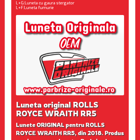
L+G:Luneta cu gaura stergator
L+F:Luneta fumurie
Luneta original ROLLS
ROYCE WRAITH RR5
Lunete ORIGINAL pentru ROLLS
ROYCE WRAITH RR5, din 2018. Produs