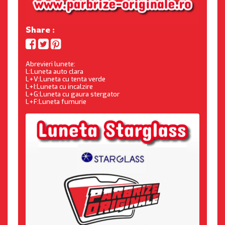
Share :
Abrevieri lunete:
L:Luneta auto clara
L+V:Luneta cu tenta verde
L+I:Luneta cu incalzire
L+G:Luneta cu gaura stergator
L+F:Luneta fumurie