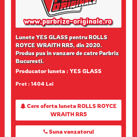
Lunete YES GLASS pentru ROLLS
ROYCE WRAITH RR5, din 2020.
Produs pus in vanzare de catre Parbriz
Bucuresti.
Producator luneta : YES GLASS
Pret : 1404 Lei
Cere oferta luneta ROLLS ROYCE
WRAITH RR5
Suna vanzatorul