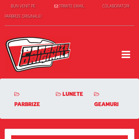
BUN VENIT PE
TRIMITE EMAIL
COLABORATORI
PARBRIZE ORIGINALE!
LUNETE
PARBRIZE
GEAMURI