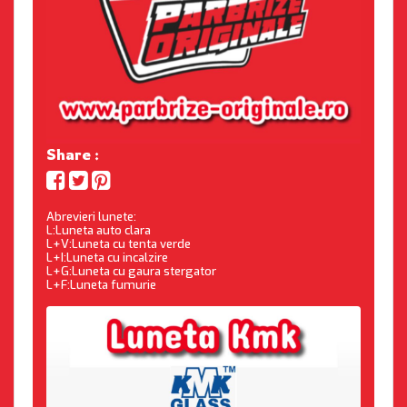
Share :
Abrevieri lunete:
L:Luneta auto clara
L+V:Luneta cu tenta verde
L+I:Luneta cu incalzire
L+G:Luneta cu gaura stergator
L+F:Luneta fumurie