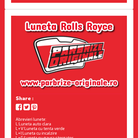
Share :
Abrevieri lunete:
L:Luneta auto clara
L+V:Luneta cu tenta verde
L+I:Luneta cu incalzire
L+G:Luneta cu gaura stergator