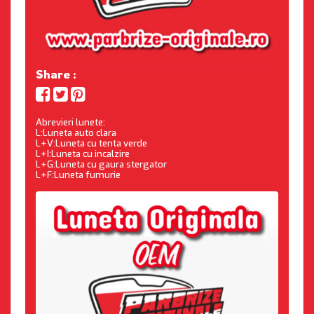
Share :
Abrevieri lunete:
L:Luneta auto clara
L+V:Luneta cu tenta verde
L+I:Luneta cu incalzire
L+G:Luneta cu gaura stergator
L+F:Luneta fumurie