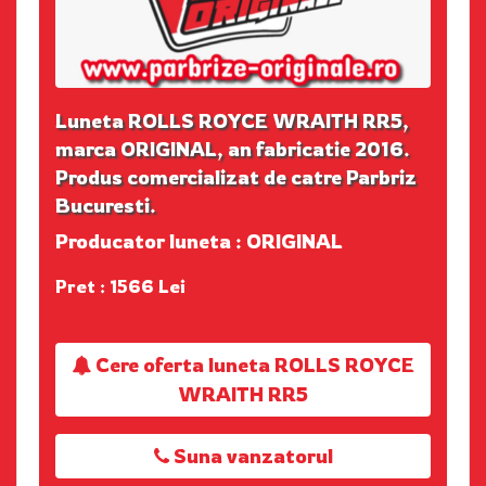
Luneta ROLLS ROYCE WRAITH RR5,
marca ORIGINAL, an fabricatie 2016.
Produs comercializat de catre Parbriz
Bucuresti.
Producator luneta : ORIGINAL
Pret : 1566 Lei
Cere oferta luneta ROLLS ROYCE
WRAITH RR5
Suna vanzatorul