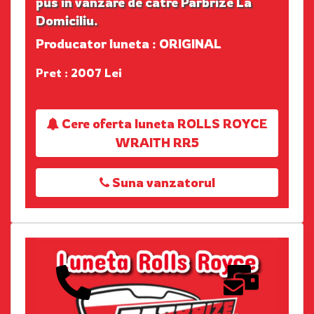
pus in vanzare de catre Parbrize La
Domiciliu.
Producator luneta : ORIGINAL
Pret : 2007 Lei
Cere oferta luneta ROLLS ROYCE
WRAITH RR5
Suna vanzatorul