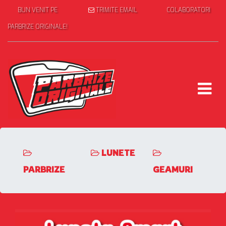
BUN VENIT PE
TRIMITE EMAIL
COLABORATORI
PARBRIZE ORIGINALE!
LUNETE
PARBRIZE
GEAMURI