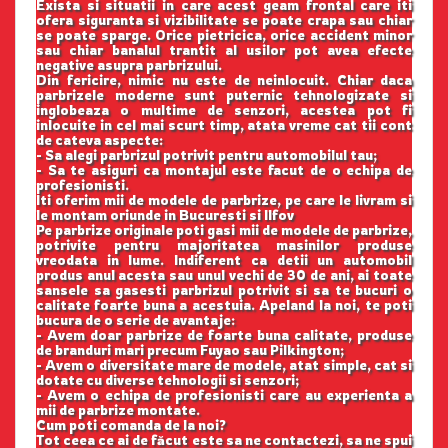
Exista si situatii in care acest geam frontal care iti
ofera siguranta si vizibilitate se poate crapa sau chiar
se poate sparge. Orice pietricica, orice accident minor
sau chiar banalul trantit al usilor pot avea efecte
negative asupra parbrizului.
Din fericire, nimic nu este de neinlocuit. Chiar daca
parbrizele moderne sunt puternic tehnologizate si
inglobeaza o multime de senzori, acestea pot fi
inlocuite in cel mai scurt timp, atata vreme cat tii cont
de cateva aspecte:
- Sa alegi parbrizul potrivit pentru automobilul tau;
- Sa te asiguri ca montajul este facut de o echipa de
profesionisti.
Iti oferim mii de modele de parbrize, pe care le livram si
le montam oriunde in Bucuresti si Ilfov
Pe parbrize originale poti gasi mii de modele de parbrize,
potrivite pentru majoritatea masinilor produse
vreodata in lume. Indiferent ca detii un automobil
produs anul acesta sau unul vechi de 30 de ani, ai toate
sansele sa gasesti parbrizul potrivit si sa te bucuri o
calitate foarte buna a acestuia. Apeland la noi, te poti
bucura de o serie de avantaje:
- Avem doar parbrize de foarte buna calitate, produse
de branduri mari precum Fuyao sau Pilkington;
- Avem o diversitate mare de modele, atat simple, cat si
dotate cu diverse tehnologii si senzori;
- Avem o echipa de profesionisti care au experienta a
mii de parbrize montate.
Cum poti comanda de la noi?
Tot ceea ce ai de făcut este sa ne contactezi, sa ne spui