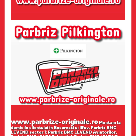
www.parbrize-originale.ro
Montam la
domicilu clientului in Bucuresti si Ilfov. Parbriz BMC
LEVEND sector 1: Parbriz BMC LEVEND Aviatorilor,