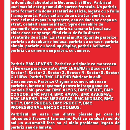
la domiciliul clientului in Bucuresti si Ilfov. Parbrizul
unei masini este geamul din partea frontala. Un parbriz
este format din doua straturi de sticla, legate cu o folie
transparenta. Parbrizul are doua straturi pentru ca
este cel mai expus la spargere, asa ca daca se crapa un
strat, celalalt ramane intact. Spre deosebire de
geamurile laterale, un prabriz va ramane la locul sau
chiar daca se sparge, fiind tinut de folia dintre
straturile de sticla. Exista mai multe tipuri de parbrize:
parbriz cu dezaburire inclusa, parbriz cu senzor, parbriz
simplu, parbriz cu head-up display, parbriz heliomat,
parbriz cu camera sau parbriz cu camere.
Parbriz BMC LEVEND. Parbrize-originale.ro monteaza
si livreaza parbrize auto BMC LEVEND in Bucuresti
Sector 1, Sector 2, Sector 3, Sector 4, Sector 5, Sector
6 si Ilfov. Parbriz BMC LEVEND fabricat in anii:
Deasemenea, Parbrize Originale comercializeaza
parbrize, lunete si geamuri pentru intraga gama de
modele BMC precum: BMC ALYOS, BMC BELDE, BMC
CONDOR, BMC FATIH, BMC HAWK, BMC KARISMA,
BMC LEVEND, BMC MEGASTAR, BMC MIDILUX, BMC
NIFTY, BMC PROBUS, BMC PROCITY, BMC
PROFESSIONAL, BMC SCHOOLBUS,
Parbrizul nu este una dintre piesele pe care le
inlocuiesti frecvent la masina. Poti sa conduci zeci de
ani un automobil fara sa ai nicio problema legata de
parbriz sau de luneta.