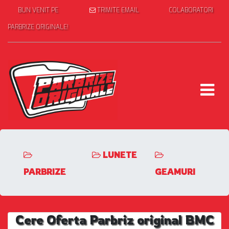
BUN VENIT PE
TRIMITE EMAIL
COLABORATORI
PARBRIZE ORIGINALE!
LUNETE
PARBRIZE
GEAMURI
Cere Oferta Parbriz original BMC