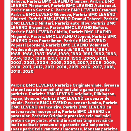
Rahova, Parbriz BMC LEVEND Ghencea, Parbriz BMC
LEVEND Pieptanari, Parbriz BMC LEVEND Autobuzul.
Parbriz auto Sector 6: Parbriz BMC LEVEND Crangasi,
Parbriz BMC LEVEND Ghencea, Parbriz BMC LEVEND
Giulesti, Parbriz BMC LEVEND Drumul Taberei, Parbriz
BMC LEVEND Militari. Parbriz auto Ilfov: Parbriz BMC
LEVEND Bragadiru, Parbriz BMC LEVEND Buftea,
Parbriz BMC LEVEND Chitila, Parbriz BMC LEVEND
Magurele, Parbriz BMC LEVEND Otopeni, Parbriz BMC
LEVEND Oras Pantelimon, Parbriz BMC LEVEND
Popesti Leordeni, Parbriz BMC LEVEND Voluntari.
Produse disponibile pentru anii: 1982, 1983, 1984,
1985, 1986, 1987, 1988, 1989, 1990, 1991, 1992, 1993,
1994, 1995, 1996, 1997, 1998, 1999, 2000, 2001,
2002, 2003, 2004, 2005, 2006, 2007, 2008, 2009,
2010, 2011, 2012, 2013, 2014, 2015, 2016, 2017, 2018,
2019, 2020
Parbriz BMC LEVEND. Parbrize Originale vinde, livreaza
si monteaza la domiciliul clientului o gama larga de
parbrize. Parbrize BMC LEVEND originale, Pilkington,
Fuyao, Benson. Parbriz BMC LEVEND cu senzor de
ploaie, Parbriz BMC LEVEND cu senzor lumina, Parbriz
BMC LEVEND cu incalzire, Parbriz BMC LEVEND cu
antena radio incorporata, Parbriz BMC LEVEND cu
parasolar. Parbrize Originale practica cele mai mici
preturi de pe piata, oferind in acelasi timp servicii de
inalta calitate precum si o garantie de 2 ani pentru
toate parbrizele vandute si montate. Montam parbrize