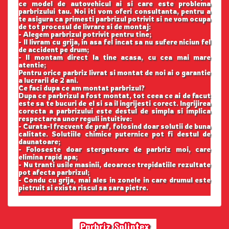
ce model de autovehicul ai si care este problema
parbrizului tau. Noi iti vom oferi consultanta, pentru a
te asigura ca primesti parbrizul potrivit si ne vom ocupa
de tot procesul de livrare si de montaj:
- Alegem parbrizul potrivit pentru tine;
- Il livram cu grija, in asa fel incat sa nu sufere niciun fel
de accident pe drum;
- Il montam direct la tine acasa, cu cea mai mare
atentie;
Pentru orice parbriz livrat si montat de noi ai o garantie
a lucrarii de 2 ani.
Ce faci dupa ce am montat parbrizul?
Dupa ce parbrizul a fost montat, tot ceea ce ai de facut
este sa te bucuri de el si sa il ingrijesti corect. Ingrijirea
corecta a parbrizului este destul de simpla si implica
respectarea unor reguli intuitive:
- Curata-l frecvent de praf, folosind doar solutii de buna
calitate. Solutiile chimice puternice pot fi destul de
daunatoare;
- Foloseste doar stergatoare de parbriz moi, care
elimina rapid apa;
- Nu tranti usile masinii, deoarece trepidatiile rezultate
pot afecta parbrizul;
- Condu cu grija, mai ales in zonele in care drumul este
pietruit si exista riscul sa sara pietre.