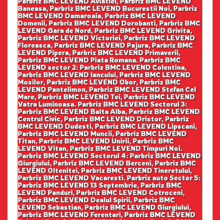
Parbriz BMC LEVEND Aviatiei, Parbriz BMC LEVEND
Baneasa, Parbriz BMC LEVEND Bucurestii Noi, Parbriz
BMC LEVEND Damaroaia, Parbriz BMC LEVEND
Domenii, Parbriz BMC LEVEND Dorobanti, Parbriz BMC
LEVEND Gara de Nord, Parbriz BMC LEVEND Grivita,
Parbriz BMC LEVEND Victoriei, Parbriz BMC LEVEND
Floreasca, Parbriz BMC LEVEND Pajura, Parbriz BMC
LEVEND Pipera, Parbriz BMC LEVEND Primaverii,
Parbriz BMC LEVEND Piata Romana. Parbriz BMC
LEVEND sector 2: Parbriz BMC LEVEND Colentina,
Parbriz BMC LEVEND Iancului, Parbriz BMC LEVEND
Mosilor, Parbriz BMC LEVEND Obor, Parbriz BMC
LEVEND Pantelimon, Parbriz BMC LEVEND Stefan Cel
Mare, Parbriz BMC LEVEND Tei, Parbriz BMC LEVEND
Vatra Luminoasa. Parbriz BMC LEVEND Sectorul 3:
Parbriz BMC LEVEND Balta Alba, Parbriz BMC LEVEND
Centrul Civic, Parbriz BMC LEVEND Dristor, Parbriz
BMC LEVEND Dudesti, Parbriz BMC LEVEND Lipscani,
Parbriz BMC LEVEND Muncii, Parbriz BMC LEVEND
Titan, Parbriz BMC LEVEND Unirii, Parbriz BMC
LEVEND Vitan, Parbriz BMC LEVEND Timpuri Noi.
Parbriz BMC LEVEND Sectorul 4: Parbriz BMC LEVEND
Giurgiului, Parbriz BMC LEVEND Berceni, Parbriz BMC
LEVEND Oltenitei, Parbriz BMC LEVEND Tineretului,
Parbriz BMC LEVEND Vacaresti. Parbriz auto Sector 5:
Parbriz BMC LEVEND 13 Septembrie, Parbriz BMC
LEVEND Panduri, Parbriz BMC LEVEND Cotroceni,
Parbriz BMC LEVEND Dealul Spirii, Parbriz BMC
LEVEND Sebastian, Parbriz BMC LEVEND Giurgiului,
Parbriz BMC LEVEND Ferentari, Parbriz BMC LEVEND