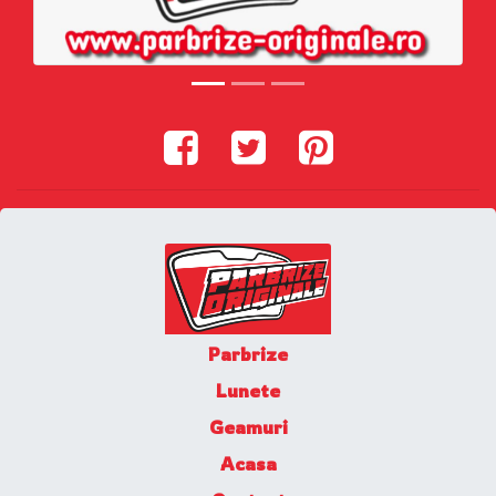
Parbrize
Lunete
Geamuri
Acasa