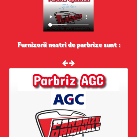
Furnizorii nostri de parbrize sunt :