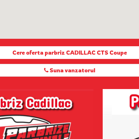
Cere oferta parbriz CADILLAC CTS Coupe
Suna vanzatorul