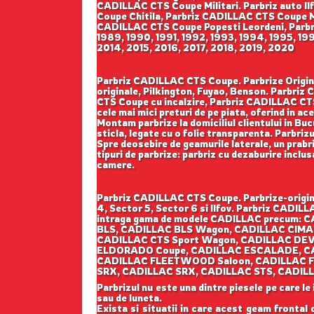
CADILLAC CTS Coupe Militari. Parbriz auto 
Coupe Chitila, Parbriz CADILLAC CTS Coupe 
CADILLAC CTS Coupe Popesti Leordeni, Parbri
1989, 1990, 1991, 1992, 1993, 1994, 1995, 1
2014, 2015, 2016, 2017, 2018, 2019, 2020
Parbriz CADILLAC CTS Coupe. Parbrize Original
originale, Pilkington, Fuyao, Benson. Parbr
CTS Coupe cu incalzire, Parbriz CADILLAC CTS
cele mai mici preturi de pe piata, oferind in ac
Montam parbrize la domiciliul clientului in Buc
sticla, legate cu o folie transparenta. Parbriz
Spre deosebire de geamurile laterale, un prabriz
tipuri de parbrize: parbriz cu dezaburire inclu
camere.
Parbriz CADILLAC CTS Coupe. Parbrize-origina
4, Sector 5, Sector 6 si Ilfov. Parbriz CADIL
intraga gama de modele CADILLAC precum:
BLS, CADILLAC BLS Wagon, CADILLAC CIMA
CADILLAC CTS Sport Wagon, CADILLAC DEV
ELDORADO Coupe, CADILLAC ESCALADE, C
CADILLAC FLEETWOOD Saloon, CADILLAC FLE
SRX, CADILLAC SRX, CADILLAC STS, CADILL
Parbrizul nu este una dintre piesele pe care le
sau de luneta.
Exista si situatii in care acest geam frontal 