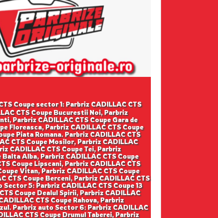
AC CTS Coupe sector 1: Parbriz CADILLAC CTS
LAC CTS Coupe Bucurestii Noi, Parbriz
ti, Parbriz CADILLAC CTS Coupe Gara de
upe Floreasca, Parbriz CADILLAC CTS Coupe
Coupe Piata Romana. Parbriz CADILLAC CTS
LAC CTS Coupe Mosilor, Parbriz CADILLAC
riz CADILLAC CTS Coupe Tei, Parbriz
 Balta Alba, Parbriz CADILLAC CTS Coupe
CTS Coupe Lipscani, Parbriz CADILLAC CTS
 Coupe Vitan, Parbriz CADILLAC CTS Coupe
LAC CTS Coupe Berceni, Parbriz CADILLAC CTS
o Sector 5: Parbriz CADILLAC CTS Coupe 13
TS Coupe Dealul Spirii, Parbriz CADILLAC
z CADILLAC CTS Coupe Rahova, Parbriz
l. Parbriz auto Sector 6: Parbriz CADILLAC
DILLAC CTS Coupe Drumul Taberei, Parbriz