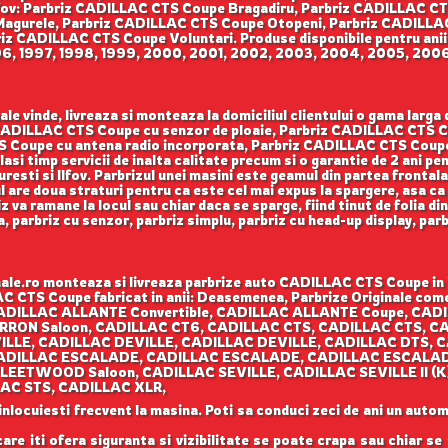
Ilfov: Parbriz CADILLAC CTS Coupe Bragadiru, Parbriz CADILLAC 
Magurele, Parbriz CADILLAC CTS Coupe Otopeni, Parbriz CADILLAC
z CADILLAC CTS Coupe Voluntari. Produse disponibile pentru anii:
996, 1997, 1998, 1999, 2000, 2001, 2002, 2003, 2004, 2005, 2006
e vinde, livreaza si monteaza la domiciliul clientului o gama lar
iz CADILLAC CTS Coupe cu senzor de ploaie, Parbriz CADILLAC CTS 
 Coupe cu antena radio incorporata, Parbriz CADILLAC CTS Coupe c
elasi timp servicii de inalta calitate precum si o garantie de 2 ani 
uresti si Ilfov. Parbrizul unei masini este geamul din partea frontal
ul are doua straturi pentru ca este cel mai expus la spargere, asa ca
 va ramane la locul sau chiar daca se sparge, fiind tinut de folia di
sa, parbriz cu senzor, parbriz simplu, parbriz cu head-up display, pa
le.ro monteaza si livreaza parbrize auto CADILLAC CTS Coupe in B
LAC CTS Coupe fabricat in anii: Deasemenea, Parbrize Originale come
 CADILLAC ALLANTE Convertible, CADILLAC ALLANTE Coupe, CAD
RRON Saloon, CADILLAC CT6, CADILLAC CTS, CADILLAC CTS, CA
ILLE, CADILLAC DEVILLE, CADILLAC DEVILLE, CADILLAC DTS,
ADILLAC ESCALADE, CADILLAC ESCALADE, CADILLAC ESCALADE
ETWOOD Saloon, CADILLAC SEVILLE, CADILLAC SEVILLE II (K)
AC STS, CADILLAC XLR,
 inlocuiesti frecvent la masina. Poti sa conduci zeci de ani un autom
care iti ofera siguranta si vizibilitate se poate crapa sau chiar se