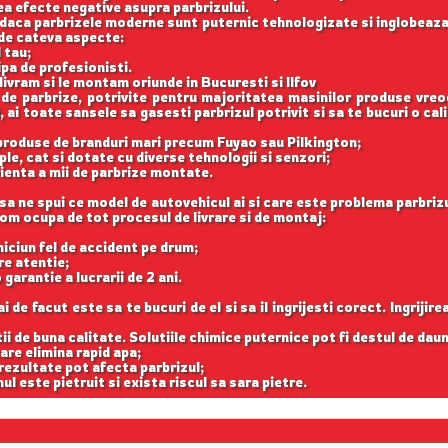
vea efecte negative asupra parbrizului.
ar daca parbrizele moderne sunt puternic tehnologizate si inglobeaza
 de cateva aspecte:
 tau;
ipa de profesionisti.
 livram si le montam oriunde in Bucuresti si Ilfov
 de parbrize, potrivite pentru majoritatea masinilor produse vreo
 ai toate sansele sa gasesti parbrizul potrivit si sa te bucuri o cal
 produse de branduri mari precum Fuyao sau Pilkington;
le, cat si dotate cu diverse tehnologii si senzori;
ienta a mii de parbrize montate.
sa ne spui ce model de autovehicul ai si care este problema parbrizu
 vom ocupa de tot procesul de livrare si de montaj:
e niciun fel de accident pe drum;
re atentie;
 garantie a lucrarii de 2 ani.
de facut este sa te bucuri de el si sa il ingrijesti corect. Ingrijir
tii de buna calitate. Solutiile chimice puternice pot fi destul de dau
are elimina rapid apa;
 rezultate pot afecta parbrizul;
ul este pietruit si exista riscul sa sara pietre.