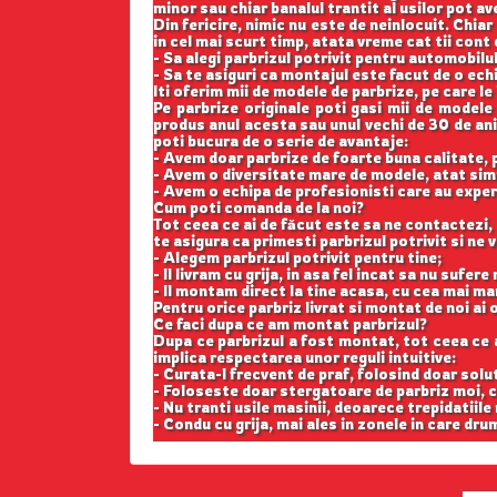
minor sau chiar banalul trantit al usilor pot a
Din fericire, nimic nu este de neinlocuit. Chi
in cel mai scurt timp, atata vreme cat tii cont
- Sa alegi parbrizul potrivit pentru automobilul
- Sa te asiguri ca montajul este facut de o ech
Iti oferim mii de modele de parbrize, pe care le
Pe parbrize originale poti gasi mii de modele
produs anul acesta sau unul vechi de 30 de ani,
poti bucura de o serie de avantaje:
- Avem doar parbrize de foarte buna calitate,
- Avem o diversitate mare de modele, atat simp
- Avem o echipa de profesionisti care au exper
Cum poti comanda de la noi?
Tot ceea ce ai de făcut este sa ne contactezi, 
te asigura ca primesti parbrizul potrivit si ne
- Alegem parbrizul potrivit pentru tine;
- Il livram cu grija, in asa fel incat sa nu sufer
- Il montam direct la tine acasa, cu cea mai ma
Pentru orice parbriz livrat si montat de noi ai o
Ce faci dupa ce am montat parbrizul?
Dupa ce parbrizul a fost montat, tot ceea ce ai 
implica respectarea unor reguli intuitive:
- Curata-l frecvent de praf, folosind doar solu
- Foloseste doar stergatoare de parbriz moi, c
- Nu tranti usile masinii, deoarece trepidatiile
- Condu cu grija, mai ales in zonele in care drum