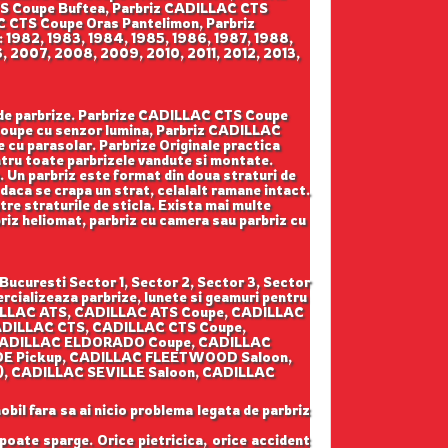
CTS Coupe Buftea, Parbriz CADILLAC CTS
 CTS Coupe Oras Pantelimon, Parbriz
 1982, 1983, 1984, 1985, 1986, 1987, 1988,
, 2007, 2008, 2009, 2010, 2011, 2012, 2013,
ga de parbrize. Parbrize CADILLAC CTS Coupe
Coupe cu senzor lumina, Parbriz CADILLAC
u parasolar. Parbrize Originale practica
pentru toate parbrizele vandute si montate.
a. Un parbriz este format din doua straturi de
 daca se crapa un strat, celalalt ramane intact.
ntre straturile de sticla. Exista mai multe
rbriz heliomat, parbriz cu camera sau parbriz cu
ucuresti Sector 1, Sector 2, Sector 3, Sector
rcializeaza parbrize, lunete si geamuri pentru
ILLAC ATS, CADILLAC ATS Coupe, CADILLAC
DILLAC CTS, CADILLAC CTS Coupe,
 CADILLAC ELDORADO Coupe, CADILLAC
 Pickup, CADILLAC FLEETWOOD Saloon,
, CADILLAC SEVILLE Saloon, CADILLAC
obil fara sa ai nicio problema legata de parbriz
 poate sparge. Orice pietricica, orice accident