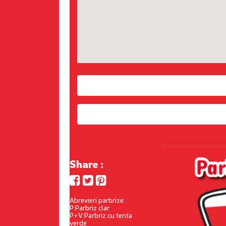
Share :
Abrevieri parbrize:
P:Parbriz clar
P+V:Parbriz cu tenta
verde