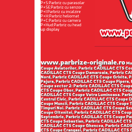
P+S:Parbriz cu parasolar
P+SE:Parbriz cu senzor
P+I:Parbriz cu incalzire
P+H:Parbriz heliomat
P+C:Parbriz cu camera
P+Hud:Parbriz cu head
up display
www.parbrize-originale.ro
Mon
Coupe Aviatorilor, Parbriz CADILLAC CTS Cou
CADILLAC CTS Coupe Damaroaia, Parbriz CAD
Nord, Parbriz CADILLAC CTS Coupe Grivita, 
Pajura, Parbriz CADILLAC CTS Coupe Pipera,
Coupe sector 2: Parbriz CADILLAC CTS Coupe
CTS Coupe Obor, Parbriz CADILLAC CTS Coupe
CADILLAC CTS Coupe Vatra Luminoasa. Parbr
Centrul Civic, Parbriz CADILLAC CTS Coupe 
Coupe Muncii, Parbriz CADILLAC CTS Coupe T
Timpuri Noi. Parbriz CADILLAC CTS Coupe Se
Coupe Oltenitei, Parbriz CADILLAC CTS Coupe
Septembrie, Parbriz CADILLAC CTS Coupe Pan
CTS Coupe Sebastian, Parbriz CADILLAC CTS 
CADILLAC CTS Coupe Ghencea, Parbriz CADIL
CTS Coupe Crangasi, Parbriz CADILLAC CTS C