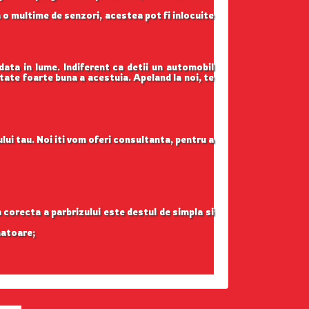
 o multime de senzori, acestea pot fi inlocuite
data in lume. Indiferent ca detii un automobil
itate foarte buna a acestuia. Apeland la noi, te
lui tau. Noi iti vom oferi consultanta, pentru a
ea corecta a parbrizului este destul de simpla si
natoare;