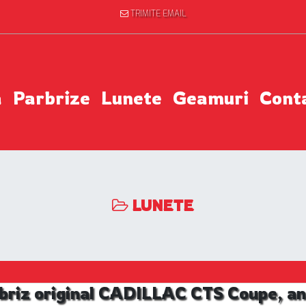
TRIMITE EMAIL
a
Parbrize
Lunete
Geamuri
Cont
LUNETE
briz original CADILLAC CTS Coupe, an