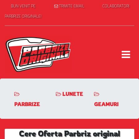
BUN VENIT PE
TRIMITE EMAIL
COLABORATORI
PARBRIZE ORIGINALE!
LUNETE
PARBRIZE
GEAMURI
Cere Oferta Parbriz original