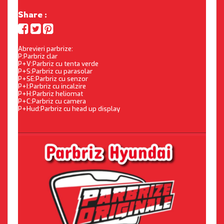
Share :
Abrevieri parbrize:
P:Parbriz clar
P+V:Parbriz cu tenta verde
P+S:Parbriz cu parasolar
P+SE:Parbriz cu senzor
P+I:Parbriz cu incalzire
P+H:Parbriz heliomat
P+C:Parbriz cu camera
P+Hud:Parbriz cu head up display