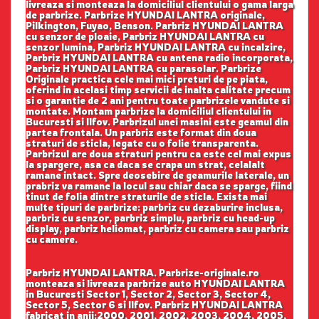
livreaza si monteaza la domiciliul clientului o gama larga
de parbrize. Parbrize HYUNDAI LANTRA originale,
Pilkington, Fuyao, Benson. Parbriz HYUNDAI LANTRA
cu senzor de ploaie, Parbriz HYUNDAI LANTRA cu
senzor lumina, Parbriz HYUNDAI LANTRA cu incalzire,
Parbriz HYUNDAI LANTRA cu antena radio incorporata,
Parbriz HYUNDAI LANTRA cu parasolar. Parbrize
Originale practica cele mai mici preturi de pe piata,
oferind in acelasi timp servicii de inalta calitate precum
si o garantie de 2 ani pentru toate parbrizele vandute si
montate. Montam parbrize la domiciliul clientului in
Bucuresti si Ilfov. Parbrizul unei masini este geamul din
partea frontala. Un parbriz este format din doua
straturi de sticla, legate cu o folie transparenta.
Parbrizul are doua straturi pentru ca este cel mai expus
la spargere, asa ca daca se crapa un strat, celalalt
ramane intact. Spre deosebire de geamurile laterale, un
prabriz va ramane la locul sau chiar daca se sparge, fiind
tinut de folia dintre straturile de sticla. Exista mai
multe tipuri de parbrize: parbriz cu dezaburire inclusa,
parbriz cu senzor, parbriz simplu, parbriz cu head-up
display, parbriz heliomat, parbriz cu camera sau parbriz
cu camere.
Parbriz HYUNDAI LANTRA. Parbrize-originale.ro
monteaza si livreaza parbrize auto HYUNDAI LANTRA
in Bucuresti Sector 1, Sector 2, Sector 3, Sector 4,
Sector 5, Sector 6 si Ilfov. Parbriz HYUNDAI LANTRA
fabricat in anii:2000, 2001, 2002, 2003, 2004, 2005,