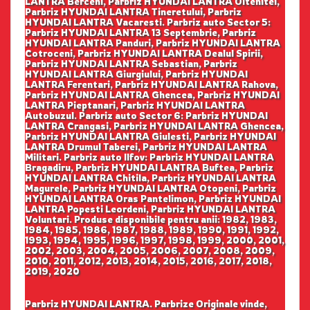
LANTRA Berceni, Parbriz HYUNDAI LANTRA Oltenitei,
Parbriz HYUNDAI LANTRA Tineretului, Parbriz
HYUNDAI LANTRA Vacaresti. Parbriz auto Sector 5:
Parbriz HYUNDAI LANTRA 13 Septembrie, Parbriz
HYUNDAI LANTRA Panduri, Parbriz HYUNDAI LANTRA
Cotroceni, Parbriz HYUNDAI LANTRA Dealul Spirii,
Parbriz HYUNDAI LANTRA Sebastian, Parbriz
HYUNDAI LANTRA Giurgiului, Parbriz HYUNDAI
LANTRA Ferentari, Parbriz HYUNDAI LANTRA Rahova,
Parbriz HYUNDAI LANTRA Ghencea, Parbriz HYUNDAI
LANTRA Pieptanari, Parbriz HYUNDAI LANTRA
Autobuzul. Parbriz auto Sector 6: Parbriz HYUNDAI
LANTRA Crangasi, Parbriz HYUNDAI LANTRA Ghencea,
Parbriz HYUNDAI LANTRA Giulesti, Parbriz HYUNDAI
LANTRA Drumul Taberei, Parbriz HYUNDAI LANTRA
Militari. Parbriz auto Ilfov: Parbriz HYUNDAI LANTRA
Bragadiru, Parbriz HYUNDAI LANTRA Buftea, Parbriz
HYUNDAI LANTRA Chitila, Parbriz HYUNDAI LANTRA
Magurele, Parbriz HYUNDAI LANTRA Otopeni, Parbriz
HYUNDAI LANTRA Oras Pantelimon, Parbriz HYUNDAI
LANTRA Popesti Leordeni, Parbriz HYUNDAI LANTRA
Voluntari. Produse disponibile pentru anii: 1982, 1983,
1984, 1985, 1986, 1987, 1988, 1989, 1990, 1991, 1992,
1993, 1994, 1995, 1996, 1997, 1998, 1999, 2000, 2001,
2002, 2003, 2004, 2005, 2006, 2007, 2008, 2009,
2010, 2011, 2012, 2013, 2014, 2015, 2016, 2017, 2018,
2019, 2020
Parbriz HYUNDAI LANTRA. Parbrize Originale vinde,