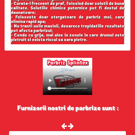
- Curata-l frecvent de praf, folosind doar solutii de buna
calitate. Solutiile chimice puternice pot fi destul de
daunatoare;
- Foloseste doar stergatoare de parbriz moi, care
elimina rapid apa;
- Nu tranti usile masinii, deoarece trepidatiile rezultate
pot afecta parbrizul;
- Condu cu grija, mai ales in zonele in care drumul este
pietruit si exista riscul sa sara pietre.
Furnizorii nostri de parbrize sunt :