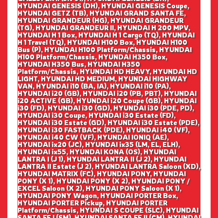
HYUNDAI GENESIS (DH), HYUNDAI GENESIS Coupe,
HYUNDAI GETZ (TB), HYUNDAI GRAND SANTA FE,
HYUNDAI GRANDEUR (HG), HYUNDAI GRANDEUR
(TG), HYUNDAI GRANDEUR II, HYUNDAI H 200 MPV,
HYUNDAI H 1 Box, HYUNDAI H 1 Cargo (TQ), HYUNDAI
H 1 Travel (TQ), HYUNDAI H100 Box, HYUNDAI H100
Bus (P), HYUNDAI H100 Platform/Chassis, HYUNDAI
H100 Platform/Chassis, HYUNDAI H350 Box,
HYUNDAI H350 Bus, HYUNDAI H350
Platform/Chassis, HYUNDAI HD HEAVY, HYUNDAI HD
LIGHT, HYUNDAI HD MEDIUM, HYUNDAI HIGHWAY
VAN, HYUNDAI i10 (BA, IA), HYUNDAI i10 (PA),
HYUNDAI i20 (GB), HYUNDAI i20 (PB, PBT), HYUNDAI
i20 ACTIVE (GB), HYUNDAI i20 Coupe (GB), HYUNDAI
i30 (FD), HYUNDAI i30 (GD), HYUNDAI i30 (PDE, PD),
HYUNDAI i30 Coupe, HYUNDAI i30 Estate (FD),
HYUNDAI i30 Estate (GD), HYUNDAI i30 Estate (PDE),
HYUNDAI i30 FASTBACK (PDE), HYUNDAI i40 (VF),
HYUNDAI i40 CW (VF), HYUNDAI IONIQ (AE),
HYUNDAI ix20 (JC), HYUNDAI ix35 (LM, EL, ELH),
HYUNDAI ix55, HYUNDAI KONA (OS), HYUNDAI
LANTRA I (J 1), HYUNDAI LANTRA II (J 2), HYUNDAI
LANTRA II Estate (J 2), HYUNDAI LANTRA Saloon (XD),
HYUNDAI MATRIX (FC), HYUNDAI PONY, HYUNDAI
PONY (X 1), HYUNDAI PONY (X 2), HYUNDAI PONY /
EXCEL Saloon (X 2), HYUNDAI PONY Saloon (X 1),
HYUNDAI PONY Wagon, HYUNDAI PORTER Box,
HYUNDAI PORTER Pickup, HYUNDAI PORTER
Platform/Chassis, HYUNDAI S COUPE (SLC), HYUNDAI
SANTA FE I (SM), HYUNDAI SANTA FE II (CM), HYUNDAI