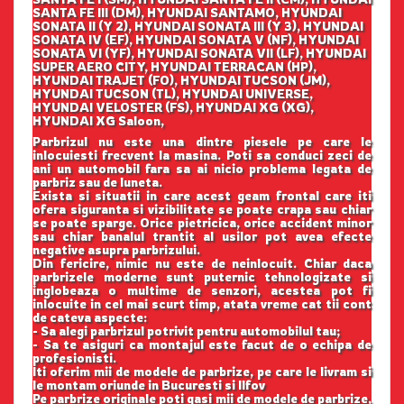
SANTA FE III (DM), HYUNDAI SANTAMO, HYUNDAI
SONATA II (Y 2), HYUNDAI SONATA III (Y 3), HYUNDAI
SONATA IV (EF), HYUNDAI SONATA V (NF), HYUNDAI
SONATA VI (YF), HYUNDAI SONATA VII (LF), HYUNDAI
SUPER AERO CITY, HYUNDAI TERRACAN (HP),
HYUNDAI TRAJET (FO), HYUNDAI TUCSON (JM),
HYUNDAI TUCSON (TL), HYUNDAI UNIVERSE,
HYUNDAI VELOSTER (FS), HYUNDAI XG (XG),
HYUNDAI XG Saloon,
Parbrizul nu este una dintre piesele pe care le
inlocuiesti frecvent la masina. Poti sa conduci zeci de
ani un automobil fara sa ai nicio problema legata de
parbriz sau de luneta.
Exista si situatii in care acest geam frontal care iti
ofera siguranta si vizibilitate se poate crapa sau chiar
se poate sparge. Orice pietricica, orice accident minor
sau chiar banalul trantit al usilor pot avea efecte
negative asupra parbrizului.
Din fericire, nimic nu este de neinlocuit. Chiar daca
parbrizele moderne sunt puternic tehnologizate si
inglobeaza o multime de senzori, acestea pot fi
inlocuite in cel mai scurt timp, atata vreme cat tii cont
de cateva aspecte:
- Sa alegi parbrizul potrivit pentru automobilul tau;
- Sa te asiguri ca montajul este facut de o echipa de
profesionisti.
Iti oferim mii de modele de parbrize, pe care le livram si
le montam oriunde in Bucuresti si Ilfov
Pe parbrize originale poti gasi mii de modele de parbrize,