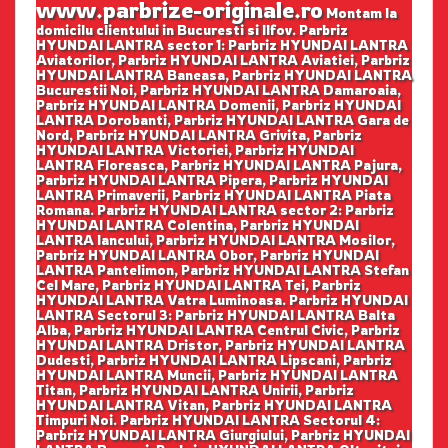
www.parbrize-originale.ro
Montam la
domicilu clientului in Bucuresti si Ilfov. Parbriz
HYUNDAI LANTRA sector 1: Parbriz HYUNDAI LANTRA
Aviatorilor, Parbriz HYUNDAI LANTRA Aviatiei, Parbriz
HYUNDAI LANTRA Baneasa, Parbriz HYUNDAI LANTRA
Bucurestii Noi, Parbriz HYUNDAI LANTRA Damaroaia,
Parbriz HYUNDAI LANTRA Domenii, Parbriz HYUNDAI
LANTRA Dorobanti, Parbriz HYUNDAI LANTRA Gara de
Nord, Parbriz HYUNDAI LANTRA Grivita, Parbriz
HYUNDAI LANTRA Victoriei, Parbriz HYUNDAI
LANTRA Floreasca, Parbriz HYUNDAI LANTRA Pajura,
Parbriz HYUNDAI LANTRA Pipera, Parbriz HYUNDAI
LANTRA Primaverii, Parbriz HYUNDAI LANTRA Piata
Romana. Parbriz HYUNDAI LANTRA sector 2: Parbriz
HYUNDAI LANTRA Colentina, Parbriz HYUNDAI
LANTRA Iancului, Parbriz HYUNDAI LANTRA Mosilor,
Parbriz HYUNDAI LANTRA Obor, Parbriz HYUNDAI
LANTRA Pantelimon, Parbriz HYUNDAI LANTRA Stefan
Cel Mare, Parbriz HYUNDAI LANTRA Tei, Parbriz
HYUNDAI LANTRA Vatra Luminoasa. Parbriz HYUNDAI
LANTRA Sectorul 3: Parbriz HYUNDAI LANTRA Balta
Alba, Parbriz HYUNDAI LANTRA Centrul Civic, Parbriz
HYUNDAI LANTRA Dristor, Parbriz HYUNDAI LANTRA
Dudesti, Parbriz HYUNDAI LANTRA Lipscani, Parbriz
HYUNDAI LANTRA Muncii, Parbriz HYUNDAI LANTRA
Titan, Parbriz HYUNDAI LANTRA Unirii, Parbriz
HYUNDAI LANTRA Vitan, Parbriz HYUNDAI LANTRA
Timpuri Noi. Parbriz HYUNDAI LANTRA Sectorul 4:
Parbriz HYUNDAI LANTRA Giurgiului, Parbriz HYUNDAI