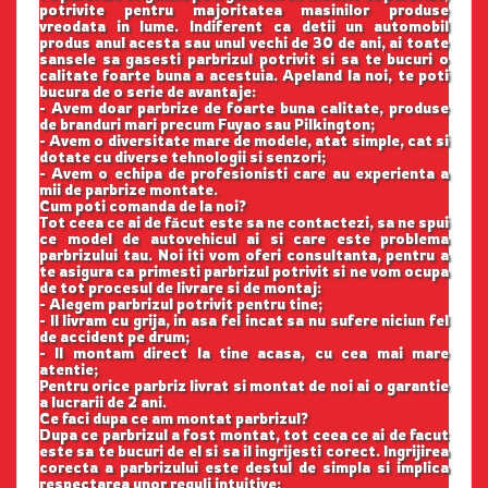
potrivite pentru majoritatea masinilor produse
vreodata in lume. Indiferent ca detii un automobil
produs anul acesta sau unul vechi de 30 de ani, ai toate
sansele sa gasesti parbrizul potrivit si sa te bucuri o
calitate foarte buna a acestuia. Apeland la noi, te poti
bucura de o serie de avantaje:
- Avem doar parbrize de foarte buna calitate, produse
de branduri mari precum Fuyao sau Pilkington;
- Avem o diversitate mare de modele, atat simple, cat si
dotate cu diverse tehnologii si senzori;
- Avem o echipa de profesionisti care au experienta a
mii de parbrize montate.
Cum poti comanda de la noi?
Tot ceea ce ai de făcut este sa ne contactezi, sa ne spui
ce model de autovehicul ai si care este problema
parbrizului tau. Noi iti vom oferi consultanta, pentru a
te asigura ca primesti parbrizul potrivit si ne vom ocupa
de tot procesul de livrare si de montaj:
- Alegem parbrizul potrivit pentru tine;
- Il livram cu grija, in asa fel incat sa nu sufere niciun fel
de accident pe drum;
- Il montam direct la tine acasa, cu cea mai mare
atentie;
Pentru orice parbriz livrat si montat de noi ai o garantie
a lucrarii de 2 ani.
Ce faci dupa ce am montat parbrizul?
Dupa ce parbrizul a fost montat, tot ceea ce ai de facut
este sa te bucuri de el si sa il ingrijesti corect. Ingrijirea
corecta a parbrizului este destul de simpla si implica
respectarea unor reguli intuitive: