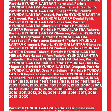
Parbriz HYUNDAI LANTRA Tineretului, Parbriz
HYUNDAI LANTRA Vacaresti. Parbriz auto Sector 5:
Parbriz HYUNDAI LANTRA 13 Septembrie, Parbriz
HYUNDAI LANTRA Panduri, Parbriz HYUNDAI LANTRA
Cotroceni, Parbriz HYUNDAI LANTRA Dealul Spirii,
Parbriz HYUNDAI LANTRA Sebastian, Parbriz
HYUNDAI LANTRA Giurgiului, Parbriz HYUNDAI
LANTRA Ferentari, Parbriz HYUNDAI LANTRA Rahova,
Parbriz HYUNDAI LANTRA Ghencea, Parbriz HYUNDAI
LANTRA Pieptanari, Parbriz HYUNDAI LANTRA
Autobuzul. Parbriz auto Sector 6: Parbriz HYUNDAI
LANTRA Crangasi, Parbriz HYUNDAI LANTRA Ghencea,
Parbriz HYUNDAI LANTRA Giulesti, Parbriz HYUNDAI
LANTRA Drumul Taberei, Parbriz HYUNDAI LANTRA
Militari. Parbriz auto Ilfov: Parbriz HYUNDAI LANTRA
Bragadiru, Parbriz HYUNDAI LANTRA Buftea, Parbriz
HYUNDAI LANTRA Chitila, Parbriz HYUNDAI LANTRA
Magurele, Parbriz HYUNDAI LANTRA Otopeni, Parbriz
HYUNDAI LANTRA Oras Pantelimon, Parbriz HYUNDAI
LANTRA Popesti Leordeni, Parbriz HYUNDAI LANTRA
Voluntari. Produse disponibile pentru anii: 1982, 1983,
1984, 1985, 1986, 1987, 1988, 1989, 1990, 1991, 1992,
1993, 1994, 1995, 1996, 1997, 1998, 1999, 2000, 2001,
2002, 2003, 2004, 2005, 2006, 2007, 2008, 2009,
2010, 2011, 2012, 2013, 2014, 2015, 2016, 2017, 2018,
2019, 2020
Parbriz HYUNDAI LANTRA. Parbrize Originale vinde,