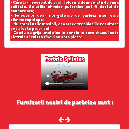
- Curata-l frecvent de praf, folosind doar solutii de buna
calitate. Solutiile chimice puternice pot fi destul de
daunatoare;
- Foloseste doar stergatoare de parbriz moi, care
elimina rapid apa;
- Nu tranti usile masinii, deoarece trepidatiile rezultate
pot afecta parbrizul;
- Condu cu grija, mai ales in zonele in care drumul este
pietruit si exista riscul sa sara pietre.
Furnizorii nostri de parbrize sunt :