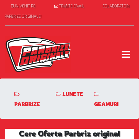
BUN VENIT PE
TRIMITE EMAIL
COLABORATORI
PARBRIZE ORIGINALE!
LUNETE
PARBRIZE
GEAMURI
Cere Oferta Parbriz original