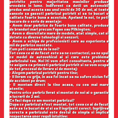
potrivite pentru majoritatea masinilor produse
vreodata in lume. Indiferent ca detii un automobil
produs anul acesta sau unul vechi de 30 de ani, ai toate
sansele sa gasesti parbrizul potrivit si sa te bucuri o
calitate foarte buna a acestuia. Apeland la noi, te poti
bucura de o serie de avantaje:
- Avem doar parbrize de foarte buna calitate, produse
de branduri mari precum Fuyao sau Pilkington;
- Avem o diversitate mare de modele, atat simple, cat si
dotate cu diverse tehnologii si senzori;
- Avem o echipa de profesionisti care au experienta a
mii de parbrize montate.
Cum poti comanda de la noi?
Tot ceea ce ai de făcut este sa ne contactezi, sa ne spui
ce model de autovehicul ai si care este problema
parbrizului tau. Noi iti vom oferi consultanta, pentru a
te asigura ca primesti parbrizul potrivit si ne vom ocupa
de tot procesul de livrare si de montaj:
- Alegem parbrizul potrivit pentru tine;
- Il livram cu grija, in asa fel incat sa nu sufere niciun fel
de accident pe drum;
- Il montam direct la tine acasa, cu cea mai mare
atentie;
Pentru orice parbriz livrat si montat de noi ai o garantie
a lucrarii de 2 ani.
Ce faci dupa ce am montat parbrizul?
Dupa ce parbrizul a fost montat, tot ceea ce ai de facut
este sa te bucuri de el si sa il ingrijesti corect. Ingrijirea
corecta a parbrizului este destul de simpla si implica
respectarea unor reguli intuitive: