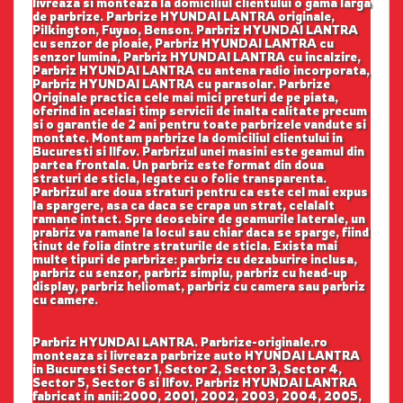
livreaza si monteaza la domiciliul clientului o gama larga
de parbrize. Parbrize HYUNDAI LANTRA originale,
Pilkington, Fuyao, Benson. Parbriz HYUNDAI LANTRA
cu senzor de ploaie, Parbriz HYUNDAI LANTRA cu
senzor lumina, Parbriz HYUNDAI LANTRA cu incalzire,
Parbriz HYUNDAI LANTRA cu antena radio incorporata,
Parbriz HYUNDAI LANTRA cu parasolar. Parbrize
Originale practica cele mai mici preturi de pe piata,
oferind in acelasi timp servicii de inalta calitate precum
si o garantie de 2 ani pentru toate parbrizele vandute si
montate. Montam parbrize la domiciliul clientului in
Bucuresti si Ilfov. Parbrizul unei masini este geamul din
partea frontala. Un parbriz este format din doua
straturi de sticla, legate cu o folie transparenta.
Parbrizul are doua straturi pentru ca este cel mai expus
la spargere, asa ca daca se crapa un strat, celalalt
ramane intact. Spre deosebire de geamurile laterale, un
prabriz va ramane la locul sau chiar daca se sparge, fiind
tinut de folia dintre straturile de sticla. Exista mai
multe tipuri de parbrize: parbriz cu dezaburire inclusa,
parbriz cu senzor, parbriz simplu, parbriz cu head-up
display, parbriz heliomat, parbriz cu camera sau parbriz
cu camere.
Parbriz HYUNDAI LANTRA. Parbrize-originale.ro
monteaza si livreaza parbrize auto HYUNDAI LANTRA
in Bucuresti Sector 1, Sector 2, Sector 3, Sector 4,
Sector 5, Sector 6 si Ilfov. Parbriz HYUNDAI LANTRA
fabricat in anii:2000, 2001, 2002, 2003, 2004, 2005,