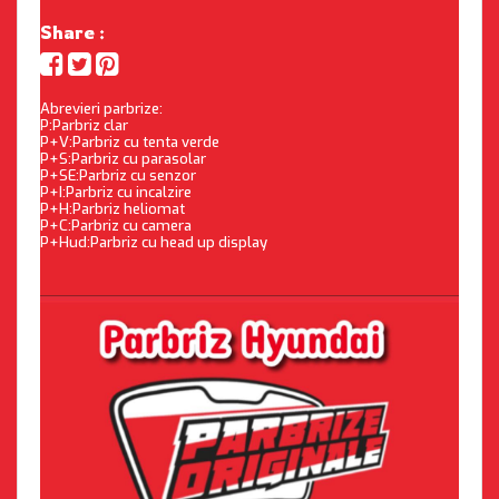
Share :
Abrevieri parbrize:
P:Parbriz clar
P+V:Parbriz cu tenta verde
P+S:Parbriz cu parasolar
P+SE:Parbriz cu senzor
P+I:Parbriz cu incalzire
P+H:Parbriz heliomat
P+C:Parbriz cu camera
P+Hud:Parbriz cu head up display