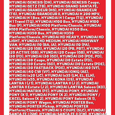
HYUNDAI GENESIS (DH), HYUNDAI GENESIS Coupe,
HYUNDAI GETZ (TB), HYUNDAI GRAND SANTA FE,
HYUNDAI GRANDEUR (HG), HYUNDAI GRANDEUR
(TG), HYUNDAI GRANDEUR II, HYUNDAI H 200 MPV,
HYUNDAI H 1 Box, HYUNDAI H 1 Cargo (TQ), HYUNDAI
H 1 Travel (TQ), HYUNDAI H100 Box, HYUNDAI H100
Bus (P), HYUNDAI H100 Platform/Chassis, HYUNDAI
H100 Platform/Chassis, HYUNDAI H350 Box,
HYUNDAI H350 Bus, HYUNDAI H350
Platform/Chassis, HYUNDAI HD HEAVY, HYUNDAI HD
LIGHT, HYUNDAI HD MEDIUM, HYUNDAI HIGHWAY
VAN, HYUNDAI i10 (BA, IA), HYUNDAI i10 (PA),
HYUNDAI i20 (GB), HYUNDAI i20 (PB, PBT), HYUNDAI
i20 ACTIVE (GB), HYUNDAI i20 Coupe (GB), HYUNDAI
i30 (FD), HYUNDAI i30 (GD), HYUNDAI i30 (PDE, PD),
HYUNDAI i30 Coupe, HYUNDAI i30 Estate (FD),
HYUNDAI i30 Estate (GD), HYUNDAI i30 Estate (PDE),
HYUNDAI i30 FASTBACK (PDE), HYUNDAI i40 (VF),
HYUNDAI i40 CW (VF), HYUNDAI IONIQ (AE),
HYUNDAI ix20 (JC), HYUNDAI ix35 (LM, EL, ELH),
HYUNDAI ix55, HYUNDAI KONA (OS), HYUNDAI
LANTRA I (J 1), HYUNDAI LANTRA II (J 2), HYUNDAI
LANTRA II Estate (J 2), HYUNDAI LANTRA Saloon (XD),
HYUNDAI MATRIX (FC), HYUNDAI PONY, HYUNDAI
PONY (X 1), HYUNDAI PONY (X 2), HYUNDAI PONY /
EXCEL Saloon (X 2), HYUNDAI PONY Saloon (X 1),
HYUNDAI PONY Wagon, HYUNDAI PORTER Box,
HYUNDAI PORTER Pickup, HYUNDAI PORTER
Platform/Chassis, HYUNDAI S COUPE (SLC), HYUNDAI
SANTA FE I (SM), HYUNDAI SANTA FE II (CM), HYUNDAI