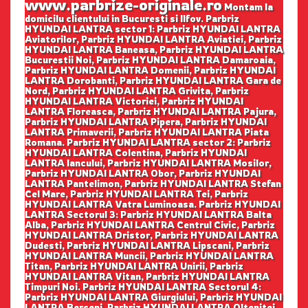
www.parbrize-originale.ro
Montam la
domicilu clientului in Bucuresti si Ilfov. Parbriz
HYUNDAI LANTRA sector 1: Parbriz HYUNDAI LANTRA
Aviatorilor, Parbriz HYUNDAI LANTRA Aviatiei, Parbriz
HYUNDAI LANTRA Baneasa, Parbriz HYUNDAI LANTRA
Bucurestii Noi, Parbriz HYUNDAI LANTRA Damaroaia,
Parbriz HYUNDAI LANTRA Domenii, Parbriz HYUNDAI
LANTRA Dorobanti, Parbriz HYUNDAI LANTRA Gara de
Nord, Parbriz HYUNDAI LANTRA Grivita, Parbriz
HYUNDAI LANTRA Victoriei, Parbriz HYUNDAI
LANTRA Floreasca, Parbriz HYUNDAI LANTRA Pajura,
Parbriz HYUNDAI LANTRA Pipera, Parbriz HYUNDAI
LANTRA Primaverii, Parbriz HYUNDAI LANTRA Piata
Romana. Parbriz HYUNDAI LANTRA sector 2: Parbriz
HYUNDAI LANTRA Colentina, Parbriz HYUNDAI
LANTRA Iancului, Parbriz HYUNDAI LANTRA Mosilor,
Parbriz HYUNDAI LANTRA Obor, Parbriz HYUNDAI
LANTRA Pantelimon, Parbriz HYUNDAI LANTRA Stefan
Cel Mare, Parbriz HYUNDAI LANTRA Tei, Parbriz
HYUNDAI LANTRA Vatra Luminoasa. Parbriz HYUNDAI
LANTRA Sectorul 3: Parbriz HYUNDAI LANTRA Balta
Alba, Parbriz HYUNDAI LANTRA Centrul Civic, Parbriz
HYUNDAI LANTRA Dristor, Parbriz HYUNDAI LANTRA
Dudesti, Parbriz HYUNDAI LANTRA Lipscani, Parbriz
HYUNDAI LANTRA Muncii, Parbriz HYUNDAI LANTRA
Titan, Parbriz HYUNDAI LANTRA Unirii, Parbriz
HYUNDAI LANTRA Vitan, Parbriz HYUNDAI LANTRA
Timpuri Noi. Parbriz HYUNDAI LANTRA Sectorul 4:
Parbriz HYUNDAI LANTRA Giurgiului, Parbriz HYUNDAI
LANTRA Berceni, Parbriz HYUNDAI LANTRA Oltenitei,