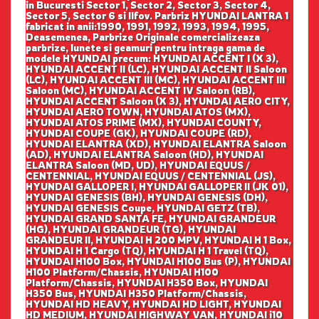
in Bucuresti Sector 1, Sector 2, Sector 3, Sector 4,
Sector 5, Sector 6 si Ilfov. Parbriz HYUNDAI LANTRA 1
fabricat in anii:1990, 1991, 1992, 1993, 1994, 1995,
Deasemenea, Parbrize Originale comercializeaza
parbrize, lunete si geamuri pentru intraga gama de
modele HYUNDAI precum: HYUNDAI ACCENT I (X 3),
HYUNDAI ACCENT II (LC), HYUNDAI ACCENT II Saloon
(LC), HYUNDAI ACCENT III (MC), HYUNDAI ACCENT III
Saloon (MC), HYUNDAI ACCENT IV Saloon (RB),
HYUNDAI ACCENT Saloon (X 3), HYUNDAI AERO CITY,
HYUNDAI AERO TOWN, HYUNDAI ATOS (MX),
HYUNDAI ATOS PRIME (MX), HYUNDAI COUNTY,
HYUNDAI COUPE (GK), HYUNDAI COUPE (RD),
HYUNDAI ELANTRA (XD), HYUNDAI ELANTRA Saloon
(AD), HYUNDAI ELANTRA Saloon (HD), HYUNDAI
ELANTRA Saloon (MD, UD), HYUNDAI EQUUS /
CENTENNIAL, HYUNDAI EQUUS / CENTENNIAL (JS),
HYUNDAI GALLOPER I, HYUNDAI GALLOPER II (JK 01),
HYUNDAI GENESIS (BH), HYUNDAI GENESIS (DH),
HYUNDAI GENESIS Coupe, HYUNDAI GETZ (TB),
HYUNDAI GRAND SANTA FE, HYUNDAI GRANDEUR
(HG), HYUNDAI GRANDEUR (TG), HYUNDAI
GRANDEUR II, HYUNDAI H 200 MPV, HYUNDAI H 1 Box,
HYUNDAI H 1 Cargo (TQ), HYUNDAI H 1 Travel (TQ),
HYUNDAI H100 Box, HYUNDAI H100 Bus (P), HYUNDAI
H100 Platform/Chassis, HYUNDAI H100
Platform/Chassis, HYUNDAI H350 Box, HYUNDAI
H350 Bus, HYUNDAI H350 Platform/Chassis,
HYUNDAI HD HEAVY, HYUNDAI HD LIGHT, HYUNDAI
HD MEDIUM, HYUNDAI HIGHWAY VAN, HYUNDAI i10