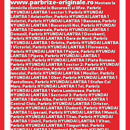
www.parbrize-originale.ro
Montam la
domicilu clientului in Bucuresti si Ilfov. Parbriz
HYUNDAI LANTRA 1 sector 1: Parbriz HYUNDAI
LANTRA 1 Aviatorilor, Parbriz HYUNDAI LANTRA 1
Aviatiei, Parbriz HYUNDAI LANTRA 1 Baneasa, Parbriz
HYUNDAI LANTRA 1 Bucurestii Noi, Parbriz HYUNDAI
LANTRA 1 Damaroaia, Parbriz HYUNDAI LANTRA 1
Domenii, Parbriz HYUNDAI LANTRA 1 Dorobanti,
Parbriz HYUNDAI LANTRA 1 Gara de Nord, Parbriz
HYUNDAI LANTRA 1 Grivita, Parbriz HYUNDAI LANTRA
1 Victoriei, Parbriz HYUNDAI LANTRA 1 Floreasca,
Parbriz HYUNDAI LANTRA 1 Pajura, Parbriz HYUNDAI
LANTRA 1 Pipera, Parbriz HYUNDAI LANTRA 1
Primaverii, Parbriz HYUNDAI LANTRA 1 Piata Romana.
Parbriz HYUNDAI LANTRA 1 sector 2: Parbriz HYUNDAI
LANTRA 1 Colentina, Parbriz HYUNDAI LANTRA 1
Iancului, Parbriz HYUNDAI LANTRA 1 Mosilor, Parbriz
HYUNDAI LANTRA 1 Obor, Parbriz HYUNDAI LANTRA 1
Pantelimon, Parbriz HYUNDAI LANTRA 1 Stefan Cel
Mare, Parbriz HYUNDAI LANTRA 1 Tei, Parbriz
HYUNDAI LANTRA 1 Vatra Luminoasa. Parbriz
HYUNDAI LANTRA 1 Sectorul 3: Parbriz HYUNDAI
LANTRA 1 Balta Alba, Parbriz HYUNDAI LANTRA 1
Centrul Civic, Parbriz HYUNDAI LANTRA 1 Dristor,
Parbriz HYUNDAI LANTRA 1 Dudesti, Parbriz HYUNDAI
LANTRA 1 Lipscani, Parbriz HYUNDAI LANTRA 1 Muncii,
Parbriz HYUNDAI LANTRA 1 Titan, Parbriz HYUNDAI
LANTRA 1 Unirii, Parbriz HYUNDAI LANTRA 1 Vitan,
Parbriz HYUNDAI LANTRA 1 Timpuri Noi. Parbriz
HYUNDAI LANTRA 1 Sectorul 4: Parbriz HYUNDAI