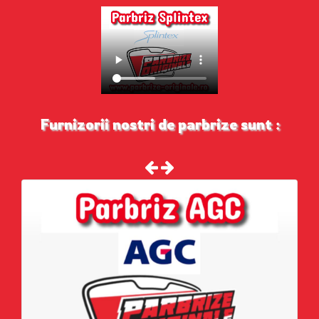
Furnizorii nostri de parbrize sunt :