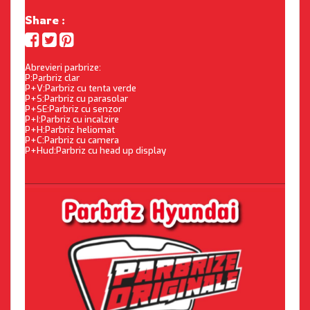
Share :
Abrevieri parbrize:
P:Parbriz clar
P+V:Parbriz cu tenta verde
P+S:Parbriz cu parasolar
P+SE:Parbriz cu senzor
P+I:Parbriz cu incalzire
P+H:Parbriz heliomat
P+C:Parbriz cu camera
P+Hud:Parbriz cu head up display