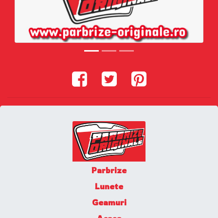
Parbrize
Lunete
Geamuri