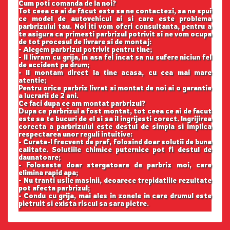
Cum poti comanda de la noi?
Tot ceea ce ai de făcut este sa ne contactezi, sa ne spui
ce model de autovehicul ai si care este problema
parbrizului tau. Noi iti vom oferi consultanta, pentru a
te asigura ca primesti parbrizul potrivit si ne vom ocupa
de tot procesul de livrare si de montaj:
- Alegem parbrizul potrivit pentru tine;
- Il livram cu grija, in asa fel incat sa nu sufere niciun fel
de accident pe drum;
- Il montam direct la tine acasa, cu cea mai mare
atentie;
Pentru orice parbriz livrat si montat de noi ai o garantie
a lucrarii de 2 ani.
Ce faci dupa ce am montat parbrizul?
Dupa ce parbrizul a fost montat, tot ceea ce ai de facut
este sa te bucuri de el si sa il ingrijesti corect. Ingrijirea
corecta a parbrizului este destul de simpla si implica
respectarea unor reguli intuitive:
- Curata-l frecvent de praf, folosind doar solutii de buna
calitate. Solutiile chimice puternice pot fi destul de
daunatoare;
- Foloseste doar stergatoare de parbriz moi, care
elimina rapid apa;
- Nu tranti usile masinii, deoarece trepidatiile rezultate
pot afecta parbrizul;
- Condu cu grija, mai ales in zonele in care drumul este
pietruit si exista riscul sa sara pietre.