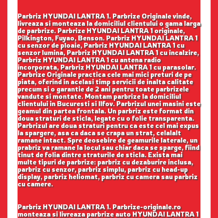
Parbriz HYUNDAI LANTRA 1. Parbrize Originale vinde,
livreaza si monteaza la domiciliul clientului o gama larga
de parbrize. Parbrize HYUNDAI LANTRA 1 originale,
Pilkington, Fuyao, Benson. Parbriz HYUNDAI LANTRA 1
cu senzor de ploaie, Parbriz HYUNDAI LANTRA 1 cu
senzor lumina, Parbriz HYUNDAI LANTRA 1 cu incalzire,
Parbriz HYUNDAI LANTRA 1 cu antena radio
incorporata, Parbriz HYUNDAI LANTRA 1 cu parasolar.
Parbrize Originale practica cele mai mici preturi de pe
piata, oferind in acelasi timp servicii de inalta calitate
precum si o garantie de 2 ani pentru toate parbrizele
vandute si montate. Montam parbrize la domiciliul
clientului in Bucuresti si Ilfov. Parbrizul unei masini este
geamul din partea frontala. Un parbriz este format din
doua straturi de sticla, legate cu o folie transparenta.
Parbrizul are doua straturi pentru ca este cel mai expus
la spargere, asa ca daca se crapa un strat, celalalt
ramane intact. Spre deosebire de geamurile laterale, un
prabriz va ramane la locul sau chiar daca se sparge, fiind
tinut de folia dintre straturile de sticla. Exista mai
multe tipuri de parbrize: parbriz cu dezaburire inclusa,
parbriz cu senzor, parbriz simplu, parbriz cu head-up
display, parbriz heliomat, parbriz cu camera sau parbriz
cu camere.
Parbriz HYUNDAI LANTRA 1. Parbrize-originale.ro
monteaza si livreaza parbrize auto HYUNDAI LANTRA 1