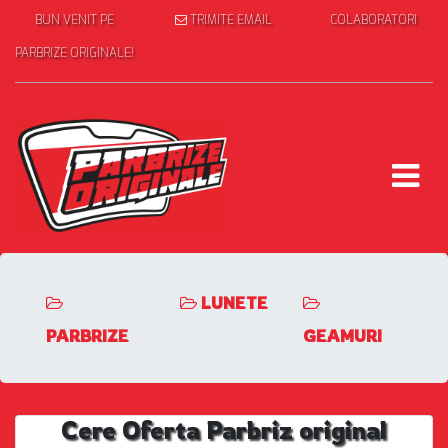
BUN VENIT PE
TRIMITE EMAIL
COLABORATORI
PARBRIZE ORIGINALE!
LUNETE
PARBRIZE
GEAMURI
Cere Oferta Parbriz original