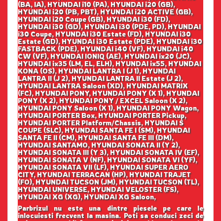
(BA, IA), HYUNDAI i10 (PA), HYUNDAI i20 (GB),
HYUNDAI i20 (PB, PBT), HYUNDAI i20 ACTIVE (GB),
HYUNDAI i20 Coupe (GB), HYUNDAI i30 (FD),
HYUNDAI i30 (GD), HYUNDAI i30 (PDE, PD), HYUNDAI
i30 Coupe, HYUNDAI i30 Estate (FD), HYUNDAI i30
Estate (GD), HYUNDAI i30 Estate (PDE), HYUNDAI i30
FASTBACK (PDE), HYUNDAI i40 (VF), HYUNDAI i40
CW (VF), HYUNDAI IONIQ (AE), HYUNDAI ix20 (JC),
HYUNDAI ix35 (LM, EL, ELH), HYUNDAI ix55, HYUNDAI
KONA (OS), HYUNDAI LANTRA I (J 1), HYUNDAI
LANTRA II (J 2), HYUNDAI LANTRA II Estate (J 2),
HYUNDAI LANTRA Saloon (XD), HYUNDAI MATRIX
(FC), HYUNDAI PONY, HYUNDAI PONY (X 1), HYUNDAI
PONY (X 2), HYUNDAI PONY / EXCEL Saloon (X 2),
HYUNDAI PONY Saloon (X 1), HYUNDAI PONY Wagon,
HYUNDAI PORTER Box, HYUNDAI PORTER Pickup,
HYUNDAI PORTER Platform/Chassis, HYUNDAI S
COUPE (SLC), HYUNDAI SANTA FE I (SM), HYUNDAI
SANTA FE II (CM), HYUNDAI SANTA FE III (DM),
HYUNDAI SANTAMO, HYUNDAI SONATA II (Y 2),
HYUNDAI SONATA III (Y 3), HYUNDAI SONATA IV (EF),
HYUNDAI SONATA V (NF), HYUNDAI SONATA VI (YF),
HYUNDAI SONATA VII (LF), HYUNDAI SUPER AERO
CITY, HYUNDAI TERRACAN (HP), HYUNDAI TRAJET
(FO), HYUNDAI TUCSON (JM), HYUNDAI TUCSON (TL),
HYUNDAI UNIVERSE, HYUNDAI VELOSTER (FS),
HYUNDAI XG (XG), HYUNDAI XG Saloon,
Parbrizul nu este una dintre piesele pe care le
inlocuiesti frecvent la masina. Poti sa conduci zeci de