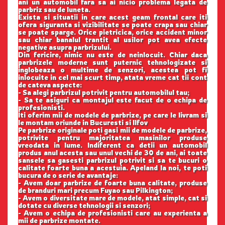
ani un automobil fara sa ai nicio problema legata de
parbriz sau de luneta.
Exista si situatii in care acest geam frontal care iti
ofera siguranta si vizibilitate se poate crapa sau chiar
se poate sparge. Orice pietricica, orice accident minor
sau chiar banalul trantit al usilor pot avea efecte
negative asupra parbrizului.
Din fericire, nimic nu este de neinlocuit. Chiar daca
parbrizele moderne sunt puternic tehnologizate si
inglobeaza o multime de senzori, acestea pot fi
inlocuite in cel mai scurt timp, atata vreme cat tii cont
de cateva aspecte:
- Sa alegi parbrizul potrivit pentru automobilul tau;
- Sa te asiguri ca montajul este facut de o echipa de
profesionisti.
Iti oferim mii de modele de parbrize, pe care le livram si
le montam oriunde in Bucuresti si Ilfov
Pe parbrize originale poti gasi mii de modele de parbrize,
potrivite pentru majoritatea masinilor produse
vreodata in lume. Indiferent ca detii un automobil
produs anul acesta sau unul vechi de 30 de ani, ai toate
sansele sa gasesti parbrizul potrivit si sa te bucuri o
calitate foarte buna a acestuia. Apeland la noi, te poti
bucura de o serie de avantaje:
- Avem doar parbrize de foarte buna calitate, produse
de branduri mari precum Fuyao sau Pilkington;
- Avem o diversitate mare de modele, atat simple, cat si
dotate cu diverse tehnologii si senzori;
- Avem o echipa de profesionisti care au experienta a
mii de parbrize montate.