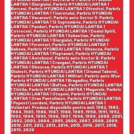
LANTRA 1 Giurgiului, Parbriz HYUNDAI LANTRA 1
Berceni, Parbriz HYUNDAI LANTRA 1 Oltenitei, Parbriz
HYUNDAI LANTRA 1 Tineretului, Parbriz HYUNDAI
LANTRA 1 Vacaresti. Parbriz auto Sector 5: Parbriz
HYUNDAI LANTRA 1 13 Septembrie, Parbriz HYUNDAI
LANTRA 1 Panduri, Parbriz HYUNDAI LANTRA 1
Cotroceni, Parbriz HYUNDAI LANTRA 1 Dealul Spirii,
Parbriz HYUNDAI LANTRA 1 Sebastian, Parbriz
HYUNDAI LANTRA 1 Giurgiului, Parbriz HYUNDAI
LANTRA 1 Ferentari, Parbriz HYUNDAI LANTRA 1
Rahova, Parbriz HYUNDAI LANTRA 1 Ghencea, Parbriz
HYUNDAI LANTRA 1 Pieptanari, Parbriz HYUNDAI
LANTRA 1 Autobuzul. Parbriz auto Sector 6: Parbriz
HYUNDAI LANTRA 1 Crangasi, Parbriz HYUNDAI
LANTRA 1 Ghencea, Parbriz HYUNDAI LANTRA 1
Giulesti, Parbriz HYUNDAI LANTRA 1 Drumul Taberei,
Parbriz HYUNDAI LANTRA 1 Militari. Parbriz auto Ilfov:
Parbriz HYUNDAI LANTRA 1 Bragadiru, Parbriz
HYUNDAI LANTRA 1 Buftea, Parbriz HYUNDAI LANTRA
1 Chitila, Parbriz HYUNDAI LANTRA 1 Magurele, Parbriz
HYUNDAI LANTRA 1 Otopeni, Parbriz HYUNDAI
LANTRA 1 Oras Pantelimon, Parbriz HYUNDAI LANTRA
1 Popesti Leordeni, Parbriz HYUNDAI LANTRA 1
Voluntari. Produse disponibile pentru anii: 1982, 1983,
1984, 1985, 1986, 1987, 1988, 1989, 1990, 1991, 1992,
1993, 1994, 1995, 1996, 1997, 1998, 1999, 2000, 2001,
2002, 2003, 2004, 2005, 2006, 2007, 2008, 2009,
2010, 2011, 2012, 2013, 2014, 2015, 2016, 2017, 2018,
2019, 2020