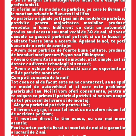
- Sa te asiguri ca montajul este facut de o echipa de
profesionisti.
Iti oferim mii de modele de parbrize, pe care le livram si
le montam oriunde in Bucuresti si Ilfov
Pe parbrize originale poti gasi mii de modele de parbrize,
potrivite pentru majoritatea masinilor produse
vreodata in lume. Indiferent ca detii un automobil
produs anul acesta sau unul vechi de 30 de ani, ai toate
sansele sa gasesti parbrizul potrivit si sa te bucuri o
calitate foarte buna a acestuia. Apeland la noi, te poti
bucura de o serie de avantaje:
- Avem doar parbrize de foarte buna calitate, produse
de branduri mari precum Fuyao sau Pilkington;
- Avem o diversitate mare de modele, atat simple, cat si
dotate cu diverse tehnologii si senzori;
- Avem o echipa de profesionisti care au experienta a
mii de parbrize montate.
Cum poti comanda de la noi?
Tot ceea ce ai de făcut este sa ne contactezi, sa ne spui
ce model de autovehicul ai si care este problema
parbrizului tau. Noi iti vom oferi consultanta, pentru a
te asigura ca primesti parbrizul potrivit si ne vom ocupa
de tot procesul de livrare si de montaj:
- Alegem parbrizul potrivit pentru tine;
- Il livram cu grija, in asa fel incat sa nu sufere niciun fel
de accident pe drum;
- Il montam direct la tine acasa, cu cea mai mare
atentie;
Pentru orice parbriz livrat si montat de noi ai o garantie
a lucrarii de 2 ani.