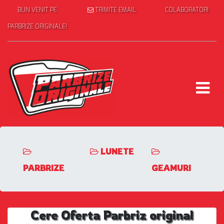
BUN VENIT PE
TRIMITE EMAIL
COLABORATORI
PARBRIZE ORIGINALE!
LUNETE
PARBRIZE
GEAMURI
Cere Oferta Parbriz original