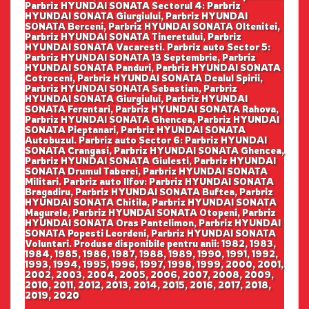
Parbriz HYUNDAI SONATA Sectorul 4: Parbriz
HYUNDAI SONATA Giurgiului, Parbriz HYUNDAI
SONATA Berceni, Parbriz HYUNDAI SONATA Oltenitei,
Parbriz HYUNDAI SONATA Tineretului, Parbriz
HYUNDAI SONATA Vacaresti. Parbriz auto Sector 5:
Parbriz HYUNDAI SONATA 13 Septembrie, Parbriz
HYUNDAI SONATA Panduri, Parbriz HYUNDAI SONATA
Cotroceni, Parbriz HYUNDAI SONATA Dealul Spirii,
Parbriz HYUNDAI SONATA Sebastian, Parbriz
HYUNDAI SONATA Giurgiului, Parbriz HYUNDAI
SONATA Ferentari, Parbriz HYUNDAI SONATA Rahova,
Parbriz HYUNDAI SONATA Ghencea, Parbriz HYUNDAI
SONATA Pieptanari, Parbriz HYUNDAI SONATA
Autobuzul. Parbriz auto Sector 6: Parbriz HYUNDAI
SONATA Crangasi, Parbriz HYUNDAI SONATA Ghencea,
Parbriz HYUNDAI SONATA Giulesti, Parbriz HYUNDAI
SONATA Drumul Taberei, Parbriz HYUNDAI SONATA
Militari. Parbriz auto Ilfov: Parbriz HYUNDAI SONATA
Bragadiru, Parbriz HYUNDAI SONATA Buftea, Parbriz
HYUNDAI SONATA Chitila, Parbriz HYUNDAI SONATA
Magurele, Parbriz HYUNDAI SONATA Otopeni, Parbriz
HYUNDAI SONATA Oras Pantelimon, Parbriz HYUNDAI
SONATA Popesti Leordeni, Parbriz HYUNDAI SONATA
Voluntari. Produse disponibile pentru anii: 1982, 1983,
1984, 1985, 1986, 1987, 1988, 1989, 1990, 1991, 1992,
1993, 1994, 1995, 1996, 1997, 1998, 1999, 2000, 2001,
2002, 2003, 2004, 2005, 2006, 2007, 2008, 2009,
2010, 2011, 2012, 2013, 2014, 2015, 2016, 2017, 2018,
2019, 2020