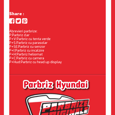
Share :
Abrevieri parbrize:
P:Parbriz clar
P+V:Parbriz cu tenta verde
P+S:Parbriz cu parasolar
P+SE:Parbriz cu senzor
P+I:Parbriz cu incalzire
P+H:Parbriz heliomat
P+C:Parbriz cu camera
P+Hud:Parbriz cu head up display