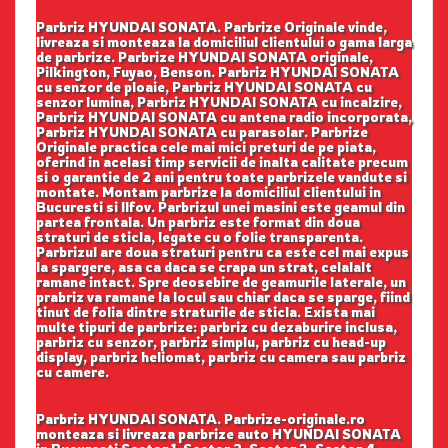
Parbriz HYUNDAI SONATA. Parbrize Originale vinde,
livreaza si monteaza la domiciliul clientului o gama larga
de parbrize. Parbrize HYUNDAI SONATA originale,
Pilkington, Fuyao, Benson. Parbriz HYUNDAI SONATA
cu senzor de ploaie, Parbriz HYUNDAI SONATA cu
senzor lumina, Parbriz HYUNDAI SONATA cu incalzire,
Parbriz HYUNDAI SONATA cu antena radio incorporata,
Parbriz HYUNDAI SONATA cu parasolar. Parbrize
Originale practica cele mai mici preturi de pe piata,
oferind in acelasi timp servicii de inalta calitate precum
si o garantie de 2 ani pentru toate parbrizele vandute si
montate. Montam parbrize la domiciliul clientului in
Bucuresti si Ilfov. Parbrizul unei masini este geamul din
partea frontala. Un parbriz este format din doua
straturi de sticla, legate cu o folie transparenta.
Parbrizul are doua straturi pentru ca este cel mai expus
la spargere, asa ca daca se crapa un strat, celalalt
ramane intact. Spre deosebire de geamurile laterale, un
prabriz va ramane la locul sau chiar daca se sparge, fiind
tinut de folia dintre straturile de sticla. Exista mai
multe tipuri de parbrize: parbriz cu dezaburire inclusa,
parbriz cu senzor, parbriz simplu, parbriz cu head-up
display, parbriz heliomat, parbriz cu camera sau parbriz
cu camere.
Parbriz HYUNDAI SONATA. Parbrize-originale.ro
monteaza si livreaza parbrize auto HYUNDAI SONATA