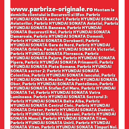
www.parbrize-originale.ro
Montam la
domicilu clientului in Bucuresti si Ilfov. Parbriz
HYUNDAI SONATA sector 1: Parbriz HYUNDAI SONATA
Aviatorilor, Parbriz HYUNDAI SONATA Aviatiei, Parbriz
HYUNDAI SONATA Baneasa, Parbriz HYUNDAI
SONATA Bucurestii Noi, Parbriz HYUNDAI SONATA
Damaroaia, Parbriz HYUNDAI SONATA Domenii,
Parbriz HYUNDAI SONATA Dorobanti, Parbriz
HYUNDAI SONATA Gara de Nord, Parbriz HYUNDAI
SONATA Grivita, Parbriz HYUNDAI SONATA Victoriei,
Parbriz HYUNDAI SONATA Floreasca, Parbriz
HYUNDAI SONATA Pajura, Parbriz HYUNDAI SONATA
Pipera, Parbriz HYUNDAI SONATA Primaverii, Parbriz
HYUNDAI SONATA Piata Romana. Parbriz HYUNDAI
SONATA sector 2: Parbriz HYUNDAI SONATA
Colentina, Parbriz HYUNDAI SONATA Iancului, Parbriz
HYUNDAI SONATA Mosilor, Parbriz HYUNDAI SONATA
Obor, Parbriz HYUNDAI SONATA Pantelimon, Parbriz
HYUNDAI SONATA Stefan Cel Mare, Parbriz HYUNDAI
SONATA Tei, Parbriz HYUNDAI SONATA Vatra
Luminoasa. Parbriz HYUNDAI SONATA Sectorul 3:
Parbriz HYUNDAI SONATA Balta Alba, Parbriz
HYUNDAI SONATA Centrul Civic, Parbriz HYUNDAI
SONATA Dristor, Parbriz HYUNDAI SONATA Dudesti,
Parbriz HYUNDAI SONATA Lipscani, Parbriz HYUNDAI
SONATA Muncii, Parbriz HYUNDAI SONATA Titan,
Parbriz HYUNDAI SONATA Unirii, Parbriz HYUNDAI
SONATA Vitan, Parbriz HYUNDAI SONATA Timpuri Noi.