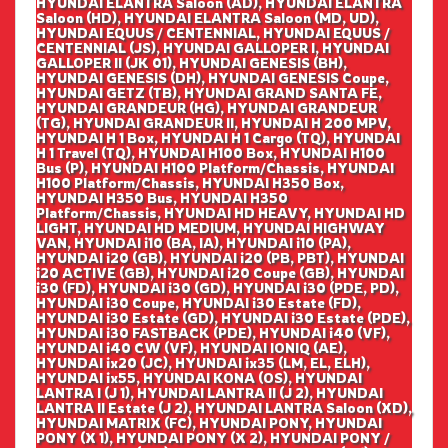
HYUNDAI ELANTRA Saloon (AD), HYUNDAI ELANTRA
Saloon (HD), HYUNDAI ELANTRA Saloon (MD, UD),
HYUNDAI EQUUS / CENTENNIAL, HYUNDAI EQUUS /
CENTENNIAL (JS), HYUNDAI GALLOPER I, HYUNDAI
GALLOPER II (JK 01), HYUNDAI GENESIS (BH),
HYUNDAI GENESIS (DH), HYUNDAI GENESIS Coupe,
HYUNDAI GETZ (TB), HYUNDAI GRAND SANTA FE,
HYUNDAI GRANDEUR (HG), HYUNDAI GRANDEUR
(TG), HYUNDAI GRANDEUR II, HYUNDAI H 200 MPV,
HYUNDAI H 1 Box, HYUNDAI H 1 Cargo (TQ), HYUNDAI
H 1 Travel (TQ), HYUNDAI H100 Box, HYUNDAI H100
Bus (P), HYUNDAI H100 Platform/Chassis, HYUNDAI
H100 Platform/Chassis, HYUNDAI H350 Box,
HYUNDAI H350 Bus, HYUNDAI H350
Platform/Chassis, HYUNDAI HD HEAVY, HYUNDAI HD
LIGHT, HYUNDAI HD MEDIUM, HYUNDAI HIGHWAY
VAN, HYUNDAI i10 (BA, IA), HYUNDAI i10 (PA),
HYUNDAI i20 (GB), HYUNDAI i20 (PB, PBT), HYUNDAI
i20 ACTIVE (GB), HYUNDAI i20 Coupe (GB), HYUNDAI
i30 (FD), HYUNDAI i30 (GD), HYUNDAI i30 (PDE, PD),
HYUNDAI i30 Coupe, HYUNDAI i30 Estate (FD),
HYUNDAI i30 Estate (GD), HYUNDAI i30 Estate (PDE),
HYUNDAI i30 FASTBACK (PDE), HYUNDAI i40 (VF),
HYUNDAI i40 CW (VF), HYUNDAI IONIQ (AE),
HYUNDAI ix20 (JC), HYUNDAI ix35 (LM, EL, ELH),
HYUNDAI ix55, HYUNDAI KONA (OS), HYUNDAI
LANTRA I (J 1), HYUNDAI LANTRA II (J 2), HYUNDAI
LANTRA II Estate (J 2), HYUNDAI LANTRA Saloon (XD),
HYUNDAI MATRIX (FC), HYUNDAI PONY, HYUNDAI
PONY (X 1), HYUNDAI PONY (X 2), HYUNDAI PONY /