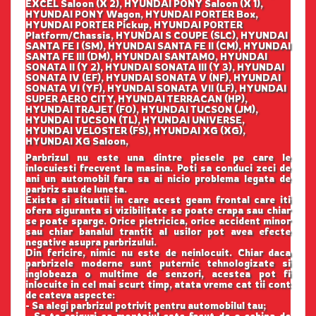
EXCEL Saloon (X 2), HYUNDAI PONY Saloon (X 1),
HYUNDAI PONY Wagon, HYUNDAI PORTER Box,
HYUNDAI PORTER Pickup, HYUNDAI PORTER
Platform/Chassis, HYUNDAI S COUPE (SLC), HYUNDAI
SANTA FE I (SM), HYUNDAI SANTA FE II (CM), HYUNDAI
SANTA FE III (DM), HYUNDAI SANTAMO, HYUNDAI
SONATA II (Y 2), HYUNDAI SONATA III (Y 3), HYUNDAI
SONATA IV (EF), HYUNDAI SONATA V (NF), HYUNDAI
SONATA VI (YF), HYUNDAI SONATA VII (LF), HYUNDAI
SUPER AERO CITY, HYUNDAI TERRACAN (HP),
HYUNDAI TRAJET (FO), HYUNDAI TUCSON (JM),
HYUNDAI TUCSON (TL), HYUNDAI UNIVERSE,
HYUNDAI VELOSTER (FS), HYUNDAI XG (XG),
HYUNDAI XG Saloon,
Parbrizul nu este una dintre piesele pe care le
inlocuiesti frecvent la masina. Poti sa conduci zeci de
ani un automobil fara sa ai nicio problema legata de
parbriz sau de luneta.
Exista si situatii in care acest geam frontal care iti
ofera siguranta si vizibilitate se poate crapa sau chiar
se poate sparge. Orice pietricica, orice accident minor
sau chiar banalul trantit al usilor pot avea efecte
negative asupra parbrizului.
Din fericire, nimic nu este de neinlocuit. Chiar daca
parbrizele moderne sunt puternic tehnologizate si
inglobeaza o multime de senzori, acestea pot fi
inlocuite in cel mai scurt timp, atata vreme cat tii cont
de cateva aspecte:
- Sa alegi parbrizul potrivit pentru automobilul tau;