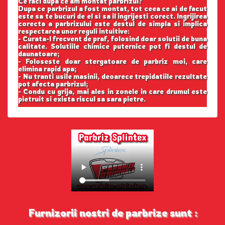
Ce faci dupa ce am montat parbrizul?
Dupa ce parbrizul a fost montat, tot ceea ce ai de facut
este sa te bucuri de el si sa il ingrijesti corect. Ingrijirea
corecta a parbrizului este destul de simpla si implica
respectarea unor reguli intuitive:
- Curata-l frecvent de praf, folosind doar solutii de buna
calitate. Solutiile chimice puternice pot fi destul de
daunatoare;
- Foloseste doar stergatoare de parbriz moi, care
elimina rapid apa;
- Nu tranti usile masinii, deoarece trepidatiile rezultate
pot afecta parbrizul;
- Condu cu grija, mai ales in zonele in care drumul este
pietruit si exista riscul sa sara pietre.
Furnizorii nostri de parbrize sunt :