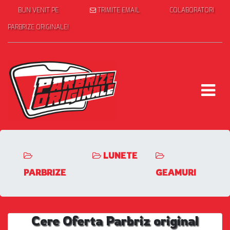
BUN VENIT PE
TRIMITE EMAIL
COLABORATORI
PARBRIZE ORIGINALE!
LUNETE
PARBRIZE
GEAMURI
Cere Oferta Parbriz original