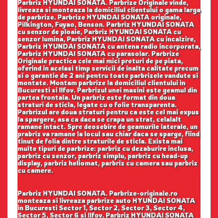
Parbriz HYUNDAI SONATA. Parbrize Originale vinde,
livreaza si monteaza la domiciliul clientului o gama larga
de parbrize. Parbrize HYUNDAI SONATA originale,
Pilkington, Fuyao, Benson. Parbriz HYUNDAI SONATA
cu senzor de ploaie, Parbriz HYUNDAI SONATA cu
senzor lumina, Parbriz HYUNDAI SONATA cu incalzire,
Parbriz HYUNDAI SONATA cu antena radio incorporata,
Parbriz HYUNDAI SONATA cu parasolar. Parbrize
Originale practica cele mai mici preturi de pe piata,
oferind in acelasi timp servicii de inalta calitate precum
si o garantie de 2 ani pentru toate parbrizele vandute si
montate. Montam parbrize la domiciliul clientului in
Bucuresti si Ilfov. Parbrizul unei masini este geamul din
partea frontala. Un parbriz este format din doua
straturi de sticla, legate cu o folie transparenta.
Parbrizul are doua straturi pentru ca este cel mai expus
la spargere, asa ca daca se crapa un strat, celalalt
ramane intact. Spre deosebire de geamurile laterale, un
prabriz va ramane la locul sau chiar daca se sparge, fiind
tinut de folia dintre straturile de sticla. Exista mai
multe tipuri de parbrize: parbriz cu dezaburire inclusa,
parbriz cu senzor, parbriz simplu, parbriz cu head-up
display, parbriz heliomat, parbriz cu camera sau parbriz
cu camere.
Parbriz HYUNDAI SONATA. Parbrize-originale.ro
monteaza si livreaza parbrize auto HYUNDAI SONATA
in Bucuresti Sector 1, Sector 2, Sector 3, Sector 4,
Sector 5, Sector 6 si Ilfov. Parbriz HYUNDAI SONATA