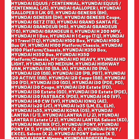
HYUNDAI EQUUS / CENTENNIAL, HYUNDAI EQUUS /
CENTENNIAL (JS), HYUNDAI GALLOPER I, HYUNDAI
GALLOPER II (JK 01), HYUNDAI GENESIS (BH),
HYUNDAI GENESIS (DH), HYUNDAI GENESIS Coupe,
HYUNDAI GETZ (TB), HYUNDAI GRAND SANTA FE,
HYUNDAI GRANDEUR (HG), HYUNDAI GRANDEUR
(TG), HYUNDAI GRANDEUR II, HYUNDAI H 200 MPV,
HYUNDAI H 1 Box, HYUNDAI H 1 Cargo (TQ), HYUNDAI
H 1 Travel (TQ), HYUNDAI H100 Box, HYUNDAI H100
Bus (P), HYUNDAI H100 Platform/Chassis, HYUNDAI
H100 Platform/Chassis, HYUNDAI H350 Box,
HYUNDAI H350 Bus, HYUNDAI H350
Platform/Chassis, HYUNDAI HD HEAVY, HYUNDAI HD
LIGHT, HYUNDAI HD MEDIUM, HYUNDAI HIGHWAY
VAN, HYUNDAI i10 (BA, IA), HYUNDAI i10 (PA),
HYUNDAI i20 (GB), HYUNDAI i20 (PB, PBT), HYUNDAI
i20 ACTIVE (GB), HYUNDAI i20 Coupe (GB), HYUNDAI
i30 (FD), HYUNDAI i30 (GD), HYUNDAI i30 (PDE, PD),
HYUNDAI i30 Coupe, HYUNDAI i30 Estate (FD),
HYUNDAI i30 Estate (GD), HYUNDAI i30 Estate (PDE),
HYUNDAI i30 FASTBACK (PDE), HYUNDAI i40 (VF),
HYUNDAI i40 CW (VF), HYUNDAI IONIQ (AE),
HYUNDAI ix20 (JC), HYUNDAI ix35 (LM, EL, ELH),
HYUNDAI ix55, HYUNDAI KONA (OS), HYUNDAI
LANTRA I (J 1), HYUNDAI LANTRA II (J 2), HYUNDAI
LANTRA II Estate (J 2), HYUNDAI LANTRA Saloon (XD),
HYUNDAI MATRIX (FC), HYUNDAI PONY, HYUNDAI
PONY (X 1), HYUNDAI PONY (X 2), HYUNDAI PONY /
EXCEL Saloon (X 2), HYUNDAI PONY Saloon (X 1),
HYUNDAI PONY Wagon, HYUNDAI PORTER Box,