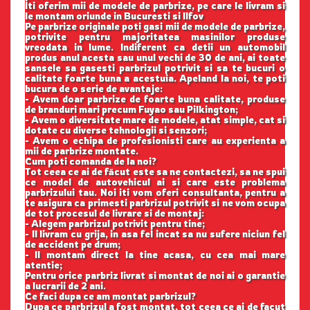
Iti oferim mii de modele de parbrize, pe care le livram si
le montam oriunde in Bucuresti si Ilfov
Pe parbrize originale poti gasi mii de modele de parbrize,
potrivite pentru majoritatea masinilor produse
vreodata in lume. Indiferent ca detii un automobil
produs anul acesta sau unul vechi de 30 de ani, ai toate
sansele sa gasesti parbrizul potrivit si sa te bucuri o
calitate foarte buna a acestuia. Apeland la noi, te poti
bucura de o serie de avantaje:
- Avem doar parbrize de foarte buna calitate, produse
de branduri mari precum Fuyao sau Pilkington;
- Avem o diversitate mare de modele, atat simple, cat si
dotate cu diverse tehnologii si senzori;
- Avem o echipa de profesionisti care au experienta a
mii de parbrize montate.
Cum poti comanda de la noi?
Tot ceea ce ai de făcut este sa ne contactezi, sa ne spui
ce model de autovehicul ai si care este problema
parbrizului tau. Noi iti vom oferi consultanta, pentru a
te asigura ca primesti parbrizul potrivit si ne vom ocupa
de tot procesul de livrare si de montaj:
- Alegem parbrizul potrivit pentru tine;
- Il livram cu grija, in asa fel incat sa nu sufere niciun fel
de accident pe drum;
- Il montam direct la tine acasa, cu cea mai mare
atentie;
Pentru orice parbriz livrat si montat de noi ai o garantie
a lucrarii de 2 ani.
Ce faci dupa ce am montat parbrizul?
Dupa ce parbrizul a fost montat, tot ceea ce ai de facut