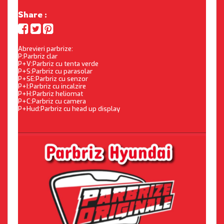
Share :
Abrevieri parbrize:
P:Parbriz clar
P+V:Parbriz cu tenta verde
P+S:Parbriz cu parasolar
P+SE:Parbriz cu senzor
P+I:Parbriz cu incalzire
P+H:Parbriz heliomat
P+C:Parbriz cu camera
P+Hud:Parbriz cu head up display