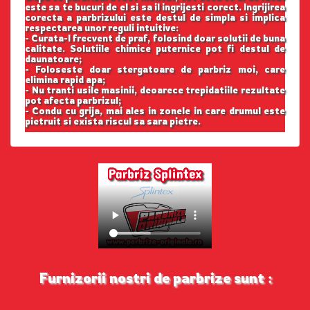
este sa te bucuri de el si sa il ingrijesti corect. Ingrijirea
corecta a parbrizului este destul de simpla si implica
respectarea unor reguli intuitive:
- Curata-l frecvent de praf, folosind doar solutii de buna
calitate. Solutiile chimice puternice pot fi destul de
daunatoare;
- Foloseste doar stergatoare de parbriz moi, care
elimina rapid apa;
- Nu tranti usile masinii, deoarece trepidatiile rezultate
pot afecta parbrizul;
- Condu cu grija, mai ales in zonele in care drumul este
pietruit si exista riscul sa sara pietre.
Furnizorii nostri de parbrize sunt :