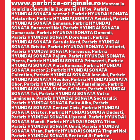
www.parbrize-originale.ro
Montam la
domicilu clientului in Bucuresti si Ilfov. Parbriz
HYUNDAI SONATA sector 1: Parbriz HYUNDAI SONATA
Aviatorilor, Parbriz HYUNDAI SONATA Aviatiei, Parbriz
HYUNDAI SONATA Baneasa, Parbriz HYUNDAI
SONATA Bucurestii Noi, Parbriz HYUNDAI SONATA
Damaroaia, Parbriz HYUNDAI SONATA Domenii,
Parbriz HYUNDAI SONATA Dorobanti, Parbriz
HYUNDAI SONATA Gara de Nord, Parbriz HYUNDAI
SONATA Grivita, Parbriz HYUNDAI SONATA Victoriei,
Parbriz HYUNDAI SONATA Floreasca, Parbriz
HYUNDAI SONATA Pajura, Parbriz HYUNDAI SONATA
Pipera, Parbriz HYUNDAI SONATA Primaverii, Parbriz
HYUNDAI SONATA Piata Romana. Parbriz HYUNDAI
SONATA sector 2: Parbriz HYUNDAI SONATA
Colentina, Parbriz HYUNDAI SONATA Iancului, Parbriz
HYUNDAI SONATA Mosilor, Parbriz HYUNDAI SONATA
Obor, Parbriz HYUNDAI SONATA Pantelimon, Parbriz
HYUNDAI SONATA Stefan Cel Mare, Parbriz HYUNDAI
SONATA Tei, Parbriz HYUNDAI SONATA Vatra
Luminoasa. Parbriz HYUNDAI SONATA Sectorul 3:
Parbriz HYUNDAI SONATA Balta Alba, Parbriz
HYUNDAI SONATA Centrul Civic, Parbriz HYUNDAI
SONATA Dristor, Parbriz HYUNDAI SONATA Dudesti,
Parbriz HYUNDAI SONATA Lipscani, Parbriz HYUNDAI
SONATA Muncii, Parbriz HYUNDAI SONATA Titan,
Parbriz HYUNDAI SONATA Unirii, Parbriz HYUNDAI
SONATA Vitan, Parbriz HYUNDAI SONATA Timpuri Noi.
Parbriz HYUNDAI SONATA Sectorul 4: Parbriz