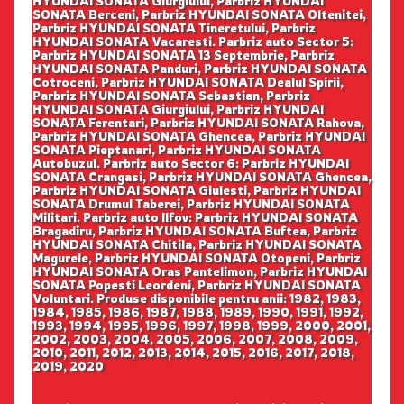
HYUNDAI SONATA Giurgiului, Parbriz HYUNDAI
SONATA Berceni, Parbriz HYUNDAI SONATA Oltenitei,
Parbriz HYUNDAI SONATA Tineretului, Parbriz
HYUNDAI SONATA Vacaresti. Parbriz auto Sector 5:
Parbriz HYUNDAI SONATA 13 Septembrie, Parbriz
HYUNDAI SONATA Panduri, Parbriz HYUNDAI SONATA
Cotroceni, Parbriz HYUNDAI SONATA Dealul Spirii,
Parbriz HYUNDAI SONATA Sebastian, Parbriz
HYUNDAI SONATA Giurgiului, Parbriz HYUNDAI
SONATA Ferentari, Parbriz HYUNDAI SONATA Rahova,
Parbriz HYUNDAI SONATA Ghencea, Parbriz HYUNDAI
SONATA Pieptanari, Parbriz HYUNDAI SONATA
Autobuzul. Parbriz auto Sector 6: Parbriz HYUNDAI
SONATA Crangasi, Parbriz HYUNDAI SONATA Ghencea,
Parbriz HYUNDAI SONATA Giulesti, Parbriz HYUNDAI
SONATA Drumul Taberei, Parbriz HYUNDAI SONATA
Militari. Parbriz auto Ilfov: Parbriz HYUNDAI SONATA
Bragadiru, Parbriz HYUNDAI SONATA Buftea, Parbriz
HYUNDAI SONATA Chitila, Parbriz HYUNDAI SONATA
Magurele, Parbriz HYUNDAI SONATA Otopeni, Parbriz
HYUNDAI SONATA Oras Pantelimon, Parbriz HYUNDAI
SONATA Popesti Leordeni, Parbriz HYUNDAI SONATA
Voluntari. Produse disponibile pentru anii: 1982, 1983,
1984, 1985, 1986, 1987, 1988, 1989, 1990, 1991, 1992,
1993, 1994, 1995, 1996, 1997, 1998, 1999, 2000, 2001,
2002, 2003, 2004, 2005, 2006, 2007, 2008, 2009,
2010, 2011, 2012, 2013, 2014, 2015, 2016, 2017, 2018,
2019, 2020