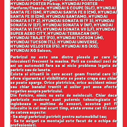
HYUNDAI PORTER Pickup, HYUNDAI PORTER
Platform/Chassis, HYUNDAI S COUPE (SLC), HYUNDAI
SANTA FE I (SM), HYUNDAI SANTA FE II (CM), HYUNDAI
SANTA FE III (DM), HYUNDAI SANTAMO, HYUNDAI
SONATA II (Y 2), HYUNDAI SONATA III (Y 3), HYUNDAI
SONATA IV (EF), HYUNDAI SONATA V (NF), HYUNDAI
SONATA VI (YF), HYUNDAI SONATA VII (LF), HYUNDAI
SUPER AERO CITY, HYUNDAI TERRACAN (HP),
HYUNDAI TRAJET (FO), HYUNDAI TUCSON (JM),
HYUNDAI TUCSON (TL), HYUNDAI UNIVERSE,
HYUNDAI VELOSTER (FS), HYUNDAI XG (XG),
HYUNDAI XG Saloon,
Parbrizul nu este una dintre piesele pe care le
inlocuiesti frecvent la masina. Poti sa conduci zeci de
ani un automobil fara sa ai nicio problema legata de
parbriz sau de luneta.
Exista si situatii in care acest geam frontal care iti
ofera siguranta si vizibilitate se poate crapa sau chiar
se poate sparge. Orice pietricica, orice accident minor
sau chiar banalul trantit al usilor pot avea efecte
negative asupra parbrizului.
Din fericire, nimic nu este de neinlocuit. Chiar daca
parbrizele moderne sunt puternic tehnologizate si
inglobeaza o multime de senzori, acestea pot fi
inlocuite in cel mai scurt timp, atata vreme cat tii cont
de cateva aspecte:
- Sa alegi parbrizul potrivit pentru automobilul tau;
- Sa te asiguri ca montajul este facut de o echipa de
profesionisti.