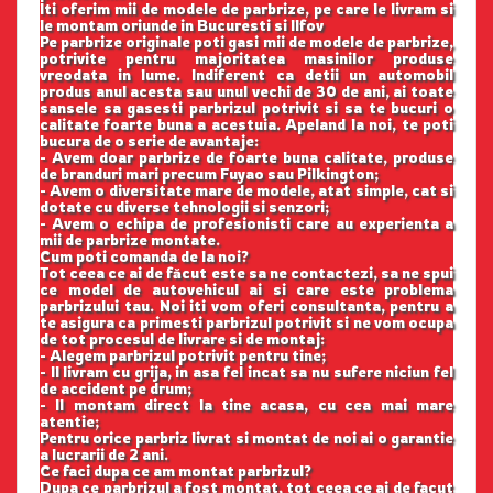
Iti oferim mii de modele de parbrize, pe care le livram si
le montam oriunde in Bucuresti si Ilfov
Pe parbrize originale poti gasi mii de modele de parbrize,
potrivite pentru majoritatea masinilor produse
vreodata in lume. Indiferent ca detii un automobil
produs anul acesta sau unul vechi de 30 de ani, ai toate
sansele sa gasesti parbrizul potrivit si sa te bucuri o
calitate foarte buna a acestuia. Apeland la noi, te poti
bucura de o serie de avantaje:
- Avem doar parbrize de foarte buna calitate, produse
de branduri mari precum Fuyao sau Pilkington;
- Avem o diversitate mare de modele, atat simple, cat si
dotate cu diverse tehnologii si senzori;
- Avem o echipa de profesionisti care au experienta a
mii de parbrize montate.
Cum poti comanda de la noi?
Tot ceea ce ai de făcut este sa ne contactezi, sa ne spui
ce model de autovehicul ai si care este problema
parbrizului tau. Noi iti vom oferi consultanta, pentru a
te asigura ca primesti parbrizul potrivit si ne vom ocupa
de tot procesul de livrare si de montaj:
- Alegem parbrizul potrivit pentru tine;
- Il livram cu grija, in asa fel incat sa nu sufere niciun fel
de accident pe drum;
- Il montam direct la tine acasa, cu cea mai mare
atentie;
Pentru orice parbriz livrat si montat de noi ai o garantie
a lucrarii de 2 ani.
Ce faci dupa ce am montat parbrizul?
Dupa ce parbrizul a fost montat, tot ceea ce ai de facut