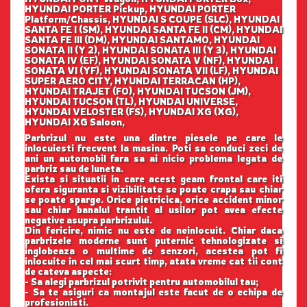
HYUNDAI PORTER Pickup, HYUNDAI PORTER
Platform/Chassis, HYUNDAI S COUPE (SLC), HYUNDAI
SANTA FE I (SM), HYUNDAI SANTA FE II (CM), HYUNDAI
SANTA FE III (DM), HYUNDAI SANTAMO, HYUNDAI
SONATA II (Y 2), HYUNDAI SONATA III (Y 3), HYUNDAI
SONATA IV (EF), HYUNDAI SONATA V (NF), HYUNDAI
SONATA VI (YF), HYUNDAI SONATA VII (LF), HYUNDAI
SUPER AERO CITY, HYUNDAI TERRACAN (HP),
HYUNDAI TRAJET (FO), HYUNDAI TUCSON (JM),
HYUNDAI TUCSON (TL), HYUNDAI UNIVERSE,
HYUNDAI VELOSTER (FS), HYUNDAI XG (XG),
HYUNDAI XG Saloon,
Parbrizul nu este una dintre piesele pe care le
inlocuiesti frecvent la masina. Poti sa conduci zeci de
ani un automobil fara sa ai nicio problema legata de
parbriz sau de luneta.
Exista si situatii in care acest geam frontal care iti
ofera siguranta si vizibilitate se poate crapa sau chiar
se poate sparge. Orice pietricica, orice accident minor
sau chiar banalul trantit al usilor pot avea efecte
negative asupra parbrizului.
Din fericire, nimic nu este de neinlocuit. Chiar daca
parbrizele moderne sunt puternic tehnologizate si
inglobeaza o multime de senzori, acestea pot fi
inlocuite in cel mai scurt timp, atata vreme cat tii cont
de cateva aspecte:
- Sa alegi parbrizul potrivit pentru automobilul tau;
- Sa te asiguri ca montajul este facut de o echipa de
profesionisti.