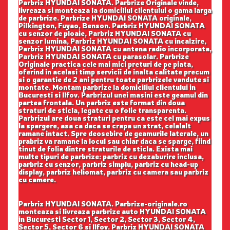
Parbriz HYUNDAI SONATA. Parbrize Originale vinde,
livreaza si monteaza la domiciliul clientului o gama larga
de parbrize. Parbrize HYUNDAI SONATA originale,
Pilkington, Fuyao, Benson. Parbriz HYUNDAI SONATA
cu senzor de ploaie, Parbriz HYUNDAI SONATA cu
senzor lumina, Parbriz HYUNDAI SONATA cu incalzire,
Parbriz HYUNDAI SONATA cu antena radio incorporata,
Parbriz HYUNDAI SONATA cu parasolar. Parbrize
Originale practica cele mai mici preturi de pe piata,
oferind in acelasi timp servicii de inalta calitate precum
si o garantie de 2 ani pentru toate parbrizele vandute si
montate. Montam parbrize la domiciliul clientului in
Bucuresti si Ilfov. Parbrizul unei masini este geamul din
partea frontala. Un parbriz este format din doua
straturi de sticla, legate cu o folie transparenta.
Parbrizul are doua straturi pentru ca este cel mai expus
la spargere, asa ca daca se crapa un strat, celalalt
ramane intact. Spre deosebire de geamurile laterale, un
prabriz va ramane la locul sau chiar daca se sparge, fiind
tinut de folia dintre straturile de sticla. Exista mai
multe tipuri de parbrize: parbriz cu dezaburire inclusa,
parbriz cu senzor, parbriz simplu, parbriz cu head-up
display, parbriz heliomat, parbriz cu camera sau parbriz
cu camere.
Parbriz HYUNDAI SONATA. Parbrize-originale.ro
monteaza si livreaza parbrize auto HYUNDAI SONATA
in Bucuresti Sector 1, Sector 2, Sector 3, Sector 4,
Sector 5, Sector 6 si Ilfov. Parbriz HYUNDAI SONATA