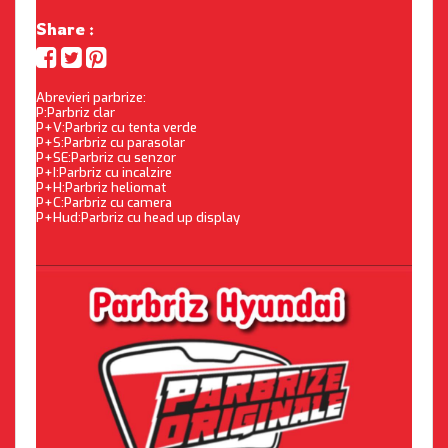
Share :
Abrevieri parbrize:
P:Parbriz clar
P+V:Parbriz cu tenta verde
P+S:Parbriz cu parasolar
P+SE:Parbriz cu senzor
P+I:Parbriz cu incalzire
P+H:Parbriz heliomat
P+C:Parbriz cu camera
P+Hud:Parbriz cu head up display