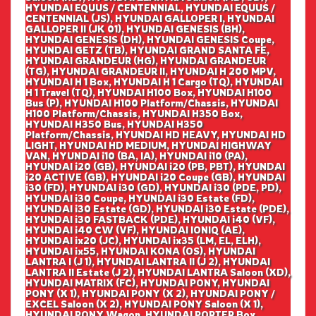
HYUNDAI EQUUS / CENTENNIAL, HYUNDAI EQUUS /
CENTENNIAL (JS), HYUNDAI GALLOPER I, HYUNDAI
GALLOPER II (JK 01), HYUNDAI GENESIS (BH),
HYUNDAI GENESIS (DH), HYUNDAI GENESIS Coupe,
HYUNDAI GETZ (TB), HYUNDAI GRAND SANTA FE,
HYUNDAI GRANDEUR (HG), HYUNDAI GRANDEUR
(TG), HYUNDAI GRANDEUR II, HYUNDAI H 200 MPV,
HYUNDAI H 1 Box, HYUNDAI H 1 Cargo (TQ), HYUNDAI
H 1 Travel (TQ), HYUNDAI H100 Box, HYUNDAI H100
Bus (P), HYUNDAI H100 Platform/Chassis, HYUNDAI
H100 Platform/Chassis, HYUNDAI H350 Box,
HYUNDAI H350 Bus, HYUNDAI H350
Platform/Chassis, HYUNDAI HD HEAVY, HYUNDAI HD
LIGHT, HYUNDAI HD MEDIUM, HYUNDAI HIGHWAY
VAN, HYUNDAI i10 (BA, IA), HYUNDAI i10 (PA),
HYUNDAI i20 (GB), HYUNDAI i20 (PB, PBT), HYUNDAI
i20 ACTIVE (GB), HYUNDAI i20 Coupe (GB), HYUNDAI
i30 (FD), HYUNDAI i30 (GD), HYUNDAI i30 (PDE, PD),
HYUNDAI i30 Coupe, HYUNDAI i30 Estate (FD),
HYUNDAI i30 Estate (GD), HYUNDAI i30 Estate (PDE),
HYUNDAI i30 FASTBACK (PDE), HYUNDAI i40 (VF),
HYUNDAI i40 CW (VF), HYUNDAI IONIQ (AE),
HYUNDAI ix20 (JC), HYUNDAI ix35 (LM, EL, ELH),
HYUNDAI ix55, HYUNDAI KONA (OS), HYUNDAI
LANTRA I (J 1), HYUNDAI LANTRA II (J 2), HYUNDAI
LANTRA II Estate (J 2), HYUNDAI LANTRA Saloon (XD),
HYUNDAI MATRIX (FC), HYUNDAI PONY, HYUNDAI
PONY (X 1), HYUNDAI PONY (X 2), HYUNDAI PONY /
EXCEL Saloon (X 2), HYUNDAI PONY Saloon (X 1),
HYUNDAI PONY Wagon, HYUNDAI PORTER Box,