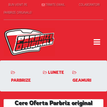
BUN VENIT PE
TRIMITE EMAIL
COLABORATORI
PARBRIZE ORIGINALE!
LUNETE
PARBRIZE
GEAMURI
Cere Oferta Parbriz original