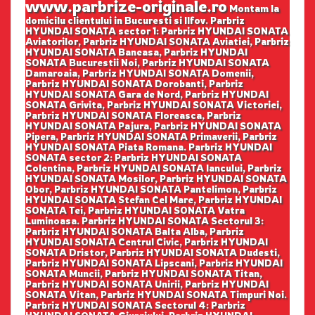
www.parbrize-originale.ro
Montam la
domicilu clientului in Bucuresti si Ilfov. Parbriz
HYUNDAI SONATA sector 1: Parbriz HYUNDAI SONATA
Aviatorilor, Parbriz HYUNDAI SONATA Aviatiei, Parbriz
HYUNDAI SONATA Baneasa, Parbriz HYUNDAI
SONATA Bucurestii Noi, Parbriz HYUNDAI SONATA
Damaroaia, Parbriz HYUNDAI SONATA Domenii,
Parbriz HYUNDAI SONATA Dorobanti, Parbriz
HYUNDAI SONATA Gara de Nord, Parbriz HYUNDAI
SONATA Grivita, Parbriz HYUNDAI SONATA Victoriei,
Parbriz HYUNDAI SONATA Floreasca, Parbriz
HYUNDAI SONATA Pajura, Parbriz HYUNDAI SONATA
Pipera, Parbriz HYUNDAI SONATA Primaverii, Parbriz
HYUNDAI SONATA Piata Romana. Parbriz HYUNDAI
SONATA sector 2: Parbriz HYUNDAI SONATA
Colentina, Parbriz HYUNDAI SONATA Iancului, Parbriz
HYUNDAI SONATA Mosilor, Parbriz HYUNDAI SONATA
Obor, Parbriz HYUNDAI SONATA Pantelimon, Parbriz
HYUNDAI SONATA Stefan Cel Mare, Parbriz HYUNDAI
SONATA Tei, Parbriz HYUNDAI SONATA Vatra
Luminoasa. Parbriz HYUNDAI SONATA Sectorul 3:
Parbriz HYUNDAI SONATA Balta Alba, Parbriz
HYUNDAI SONATA Centrul Civic, Parbriz HYUNDAI
SONATA Dristor, Parbriz HYUNDAI SONATA Dudesti,
Parbriz HYUNDAI SONATA Lipscani, Parbriz HYUNDAI
SONATA Muncii, Parbriz HYUNDAI SONATA Titan,
Parbriz HYUNDAI SONATA Unirii, Parbriz HYUNDAI
SONATA Vitan, Parbriz HYUNDAI SONATA Timpuri Noi.
Parbriz HYUNDAI SONATA Sectorul 4: Parbriz