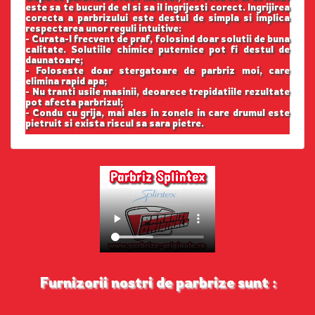
este sa te bucuri de el si sa il ingrijesti corect. Ingrijirea
corecta a parbrizului este destul de simpla si implica
respectarea unor reguli intuitive:
- Curata-l frecvent de praf, folosind doar solutii de buna
calitate. Solutiile chimice puternice pot fi destul de
daunatoare;
- Foloseste doar stergatoare de parbriz moi, care
elimina rapid apa;
- Nu tranti usile masinii, deoarece trepidatiile rezultate
pot afecta parbrizul;
- Condu cu grija, mai ales in zonele in care drumul este
pietruit si exista riscul sa sara pietre.
Furnizorii nostri de parbrize sunt :