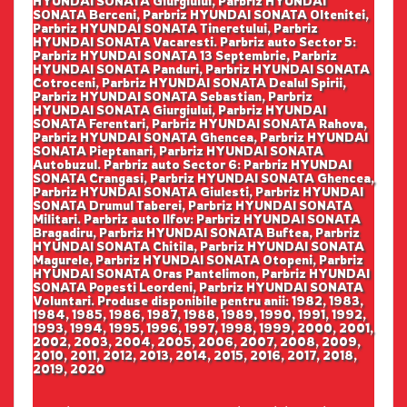
HYUNDAI SONATA Giurgiului, Parbriz HYUNDAI
SONATA Berceni, Parbriz HYUNDAI SONATA Oltenitei,
Parbriz HYUNDAI SONATA Tineretului, Parbriz
HYUNDAI SONATA Vacaresti. Parbriz auto Sector 5:
Parbriz HYUNDAI SONATA 13 Septembrie, Parbriz
HYUNDAI SONATA Panduri, Parbriz HYUNDAI SONATA
Cotroceni, Parbriz HYUNDAI SONATA Dealul Spirii,
Parbriz HYUNDAI SONATA Sebastian, Parbriz
HYUNDAI SONATA Giurgiului, Parbriz HYUNDAI
SONATA Ferentari, Parbriz HYUNDAI SONATA Rahova,
Parbriz HYUNDAI SONATA Ghencea, Parbriz HYUNDAI
SONATA Pieptanari, Parbriz HYUNDAI SONATA
Autobuzul. Parbriz auto Sector 6: Parbriz HYUNDAI
SONATA Crangasi, Parbriz HYUNDAI SONATA Ghencea,
Parbriz HYUNDAI SONATA Giulesti, Parbriz HYUNDAI
SONATA Drumul Taberei, Parbriz HYUNDAI SONATA
Militari. Parbriz auto Ilfov: Parbriz HYUNDAI SONATA
Bragadiru, Parbriz HYUNDAI SONATA Buftea, Parbriz
HYUNDAI SONATA Chitila, Parbriz HYUNDAI SONATA
Magurele, Parbriz HYUNDAI SONATA Otopeni, Parbriz
HYUNDAI SONATA Oras Pantelimon, Parbriz HYUNDAI
SONATA Popesti Leordeni, Parbriz HYUNDAI SONATA
Voluntari. Produse disponibile pentru anii: 1982, 1983,
1984, 1985, 1986, 1987, 1988, 1989, 1990, 1991, 1992,
1993, 1994, 1995, 1996, 1997, 1998, 1999, 2000, 2001,
2002, 2003, 2004, 2005, 2006, 2007, 2008, 2009,
2010, 2011, 2012, 2013, 2014, 2015, 2016, 2017, 2018,
2019, 2020