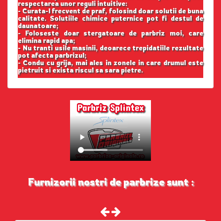
respectarea unor reguli intuitive:
- Curata-l frecvent de praf, folosind doar solutii de buna
calitate. Solutiile chimice puternice pot fi destul de
daunatoare;
- Foloseste doar stergatoare de parbriz moi, care
elimina rapid apa;
- Nu tranti usile masinii, deoarece trepidatiile rezultate
pot afecta parbrizul;
- Condu cu grija, mai ales in zonele in care drumul este
pietruit si exista riscul sa sara pietre.
Furnizorii nostri de parbrize sunt :