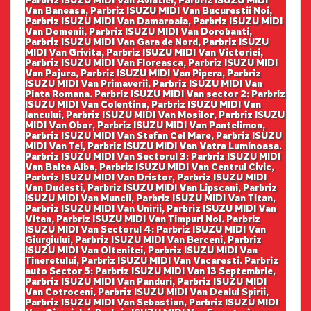
Parbriz ISUZU MIDI Van Aviatiei, Parbriz ISUZU MIDI
Van Baneasa, Parbriz ISUZU MIDI Van Bucurestii Noi,
Parbriz ISUZU MIDI Van Damaroaia, Parbriz ISUZU MIDI
Van Domenii, Parbriz ISUZU MIDI Van Dorobanti,
Parbriz ISUZU MIDI Van Gara de Nord, Parbriz ISUZU
MIDI Van Grivita, Parbriz ISUZU MIDI Van Victoriei,
Parbriz ISUZU MIDI Van Floreasca, Parbriz ISUZU MIDI
Van Pajura, Parbriz ISUZU MIDI Van Pipera, Parbriz
ISUZU MIDI Van Primaverii, Parbriz ISUZU MIDI Van
Piata Romana. Parbriz ISUZU MIDI Van sector 2: Parbriz
ISUZU MIDI Van Colentina, Parbriz ISUZU MIDI Van
Iancului, Parbriz ISUZU MIDI Van Mosilor, Parbriz ISUZU
MIDI Van Obor, Parbriz ISUZU MIDI Van Pantelimon,
Parbriz ISUZU MIDI Van Stefan Cel Mare, Parbriz ISUZU
MIDI Van Tei, Parbriz ISUZU MIDI Van Vatra Luminoasa.
Parbriz ISUZU MIDI Van Sectorul 3: Parbriz ISUZU MIDI
Van Balta Alba, Parbriz ISUZU MIDI Van Centrul Civic,
Parbriz ISUZU MIDI Van Dristor, Parbriz ISUZU MIDI
Van Dudesti, Parbriz ISUZU MIDI Van Lipscani, Parbriz
ISUZU MIDI Van Muncii, Parbriz ISUZU MIDI Van Titan,
Parbriz ISUZU MIDI Van Unirii, Parbriz ISUZU MIDI Van
Vitan, Parbriz ISUZU MIDI Van Timpuri Noi. Parbriz
ISUZU MIDI Van Sectorul 4: Parbriz ISUZU MIDI Van
Giurgiului, Parbriz ISUZU MIDI Van Berceni, Parbriz
ISUZU MIDI Van Oltenitei, Parbriz ISUZU MIDI Van
Tineretului, Parbriz ISUZU MIDI Van Vacaresti. Parbriz
auto Sector 5: Parbriz ISUZU MIDI Van 13 Septembrie,
Parbriz ISUZU MIDI Van Panduri, Parbriz ISUZU MIDI
Van Cotroceni, Parbriz ISUZU MIDI Van Dealul Spirii,
Parbriz ISUZU MIDI Van Sebastian, Parbriz ISUZU MIDI