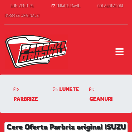
BUN VENIT PE
TRIMITE EMAIL
COLABORATORI
PARBRIZE ORIGINALE!
LUNETE
PARBRIZE
GEAMURI
Cere Oferta Parbriz original ISUZU