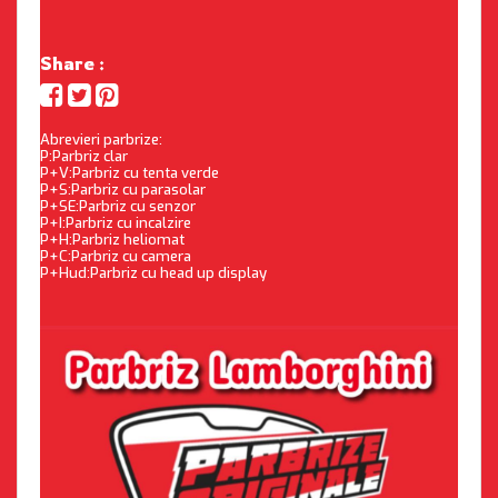
Share :
Abrevieri parbrize:
P:Parbriz clar
P+V:Parbriz cu tenta verde
P+S:Parbriz cu parasolar
P+SE:Parbriz cu senzor
P+I:Parbriz cu incalzire
P+H:Parbriz heliomat
P+C:Parbriz cu camera
P+Hud:Parbriz cu head up display