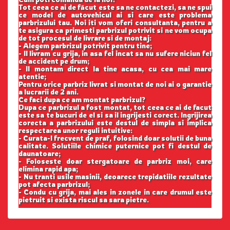
Tot ceea ce ai de făcut este sa ne contactezi, sa ne spui
ce model de autovehicul ai si care este problema
parbrizului tau. Noi iti vom oferi consultanta, pentru a
te asigura ca primesti parbrizul potrivit si ne vom ocupa
de tot procesul de livrare si de montaj:
- Alegem parbrizul potrivit pentru tine;
- Il livram cu grija, in asa fel incat sa nu sufere niciun fel
de accident pe drum;
- Il montam direct la tine acasa, cu cea mai mare
atentie;
Pentru orice parbriz livrat si montat de noi ai o garantie
a lucrarii de 2 ani.
Ce faci dupa ce am montat parbrizul?
Dupa ce parbrizul a fost montat, tot ceea ce ai de facut
este sa te bucuri de el si sa il ingrijesti corect. Ingrijirea
corecta a parbrizului este destul de simpla si implica
respectarea unor reguli intuitive:
- Curata-l frecvent de praf, folosind doar solutii de buna
calitate. Solutiile chimice puternice pot fi destul de
daunatoare;
- Foloseste doar stergatoare de parbriz moi, care
elimina rapid apa;
- Nu tranti usile masinii, deoarece trepidatiile rezultate
pot afecta parbrizul;
- Condu cu grija, mai ales in zonele in care drumul este
pietruit si exista riscul sa sara pietre.