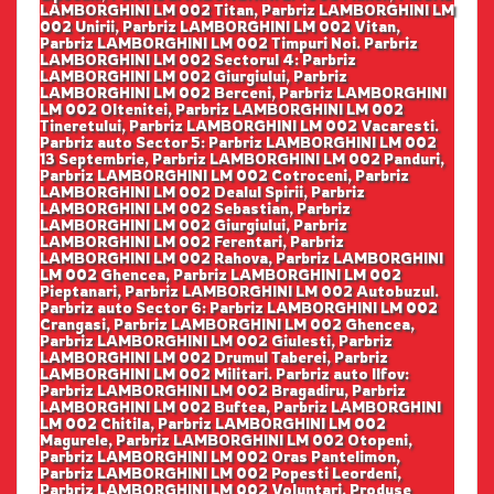
LAMBORGHINI LM 002 Titan, Parbriz LAMBORGHINI LM
002 Unirii, Parbriz LAMBORGHINI LM 002 Vitan,
Parbriz LAMBORGHINI LM 002 Timpuri Noi. Parbriz
LAMBORGHINI LM 002 Sectorul 4: Parbriz
LAMBORGHINI LM 002 Giurgiului, Parbriz
LAMBORGHINI LM 002 Berceni, Parbriz LAMBORGHINI
LM 002 Oltenitei, Parbriz LAMBORGHINI LM 002
Tineretului, Parbriz LAMBORGHINI LM 002 Vacaresti.
Parbriz auto Sector 5: Parbriz LAMBORGHINI LM 002
13 Septembrie, Parbriz LAMBORGHINI LM 002 Panduri,
Parbriz LAMBORGHINI LM 002 Cotroceni, Parbriz
LAMBORGHINI LM 002 Dealul Spirii, Parbriz
LAMBORGHINI LM 002 Sebastian, Parbriz
LAMBORGHINI LM 002 Giurgiului, Parbriz
LAMBORGHINI LM 002 Ferentari, Parbriz
LAMBORGHINI LM 002 Rahova, Parbriz LAMBORGHINI
LM 002 Ghencea, Parbriz LAMBORGHINI LM 002
Pieptanari, Parbriz LAMBORGHINI LM 002 Autobuzul.
Parbriz auto Sector 6: Parbriz LAMBORGHINI LM 002
Crangasi, Parbriz LAMBORGHINI LM 002 Ghencea,
Parbriz LAMBORGHINI LM 002 Giulesti, Parbriz
LAMBORGHINI LM 002 Drumul Taberei, Parbriz
LAMBORGHINI LM 002 Militari. Parbriz auto Ilfov:
Parbriz LAMBORGHINI LM 002 Bragadiru, Parbriz
LAMBORGHINI LM 002 Buftea, Parbriz LAMBORGHINI
LM 002 Chitila, Parbriz LAMBORGHINI LM 002
Magurele, Parbriz LAMBORGHINI LM 002 Otopeni,
Parbriz LAMBORGHINI LM 002 Oras Pantelimon,
Parbriz LAMBORGHINI LM 002 Popesti Leordeni,
Parbriz LAMBORGHINI LM 002 Voluntari. Produse