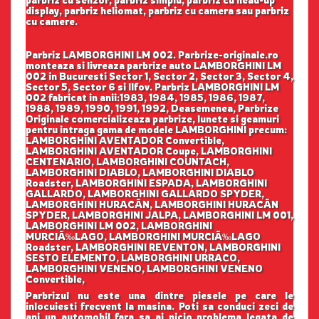
parbriz cu senzor, parbriz simplu, parbriz cu head-up
display, parbriz heliomat, parbriz cu camera sau parbriz
cu camere.
Parbriz LAMBORGHINI LM 002. Parbrize-originale.ro
monteaza si livreaza parbrize auto LAMBORGHINI LM
002 in Bucuresti Sector 1, Sector 2, Sector 3, Sector 4,
Sector 5, Sector 6 si Ilfov. Parbriz LAMBORGHINI LM
002 fabricat in anii:1983, 1984, 1985, 1986, 1987,
1988, 1989, 1990, 1991, 1992, Deasemenea, Parbrize
Originale comercializeaza parbrize, lunete si geamuri
pentru intraga gama de modele LAMBORGHINI precum:
LAMBORGHINI AVENTADOR Convertible,
LAMBORGHINI AVENTADOR Coupe, LAMBORGHINI
CENTENARIO, LAMBORGHINI COUNTACH,
LAMBORGHINI DIABLO, LAMBORGHINI DIABLO
Roadster, LAMBORGHINI ESPADA, LAMBORGHINI
GALLARDO, LAMBORGHINI GALLARDO SPYDER,
LAMBORGHINI HURACÃN, LAMBORGHINI HURACÃN
SPYDER, LAMBORGHINI JALPA, LAMBORGHINI LM 001,
LAMBORGHINI LM 002, LAMBORGHINI
MURCIÃ‰LAGO, LAMBORGHINI MURCIÃ‰LAGO
Roadster, LAMBORGHINI REVENTON, LAMBORGHINI
SESTO ELEMENTO, LAMBORGHINI URRACO,
LAMBORGHINI VENENO, LAMBORGHINI VENENO
Convertible,
Parbrizul nu este una dintre piesele pe care le
inlocuiesti frecvent la masina. Poti sa conduci zeci de
ani un automobil fara sa ai nicio problema legata de