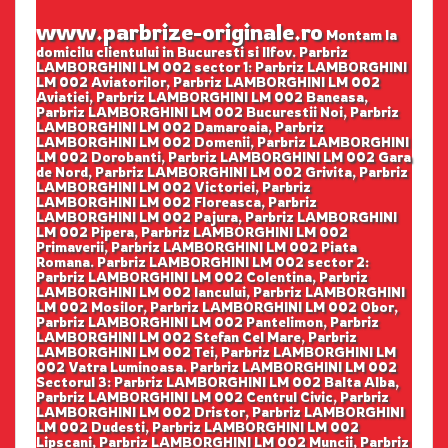
www.parbrize-originale.ro
Montam la
domicilu clientului in Bucuresti si Ilfov. Parbriz
LAMBORGHINI LM 002 sector 1: Parbriz LAMBORGHINI
LM 002 Aviatorilor, Parbriz LAMBORGHINI LM 002
Aviatiei, Parbriz LAMBORGHINI LM 002 Baneasa,
Parbriz LAMBORGHINI LM 002 Bucurestii Noi, Parbriz
LAMBORGHINI LM 002 Damaroaia, Parbriz
LAMBORGHINI LM 002 Domenii, Parbriz LAMBORGHINI
LM 002 Dorobanti, Parbriz LAMBORGHINI LM 002 Gara
de Nord, Parbriz LAMBORGHINI LM 002 Grivita, Parbriz
LAMBORGHINI LM 002 Victoriei, Parbriz
LAMBORGHINI LM 002 Floreasca, Parbriz
LAMBORGHINI LM 002 Pajura, Parbriz LAMBORGHINI
LM 002 Pipera, Parbriz LAMBORGHINI LM 002
Primaverii, Parbriz LAMBORGHINI LM 002 Piata
Romana. Parbriz LAMBORGHINI LM 002 sector 2:
Parbriz LAMBORGHINI LM 002 Colentina, Parbriz
LAMBORGHINI LM 002 Iancului, Parbriz LAMBORGHINI
LM 002 Mosilor, Parbriz LAMBORGHINI LM 002 Obor,
Parbriz LAMBORGHINI LM 002 Pantelimon, Parbriz
LAMBORGHINI LM 002 Stefan Cel Mare, Parbriz
LAMBORGHINI LM 002 Tei, Parbriz LAMBORGHINI LM
002 Vatra Luminoasa. Parbriz LAMBORGHINI LM 002
Sectorul 3: Parbriz LAMBORGHINI LM 002 Balta Alba,
Parbriz LAMBORGHINI LM 002 Centrul Civic, Parbriz
LAMBORGHINI LM 002 Dristor, Parbriz LAMBORGHINI
LM 002 Dudesti, Parbriz LAMBORGHINI LM 002
Lipscani, Parbriz LAMBORGHINI LM 002 Muncii, Parbriz