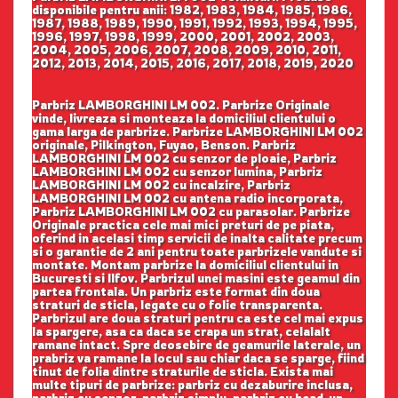
disponibile pentru anii: 1982, 1983, 1984, 1985, 1986,
1987, 1988, 1989, 1990, 1991, 1992, 1993, 1994, 1995,
1996, 1997, 1998, 1999, 2000, 2001, 2002, 2003,
2004, 2005, 2006, 2007, 2008, 2009, 2010, 2011,
2012, 2013, 2014, 2015, 2016, 2017, 2018, 2019, 2020
Parbriz LAMBORGHINI LM 002. Parbrize Originale
vinde, livreaza si monteaza la domiciliul clientului o
gama larga de parbrize. Parbrize LAMBORGHINI LM 002
originale, Pilkington, Fuyao, Benson. Parbriz
LAMBORGHINI LM 002 cu senzor de ploaie, Parbriz
LAMBORGHINI LM 002 cu senzor lumina, Parbriz
LAMBORGHINI LM 002 cu incalzire, Parbriz
LAMBORGHINI LM 002 cu antena radio incorporata,
Parbriz LAMBORGHINI LM 002 cu parasolar. Parbrize
Originale practica cele mai mici preturi de pe piata,
oferind in acelasi timp servicii de inalta calitate precum
si o garantie de 2 ani pentru toate parbrizele vandute si
montate. Montam parbrize la domiciliul clientului in
Bucuresti si Ilfov. Parbrizul unei masini este geamul din
partea frontala. Un parbriz este format din doua
straturi de sticla, legate cu o folie transparenta.
Parbrizul are doua straturi pentru ca este cel mai expus
la spargere, asa ca daca se crapa un strat, celalalt
ramane intact. Spre deosebire de geamurile laterale, un
prabriz va ramane la locul sau chiar daca se sparge, fiind
tinut de folia dintre straturile de sticla. Exista mai
multe tipuri de parbrize: parbriz cu dezaburire inclusa,