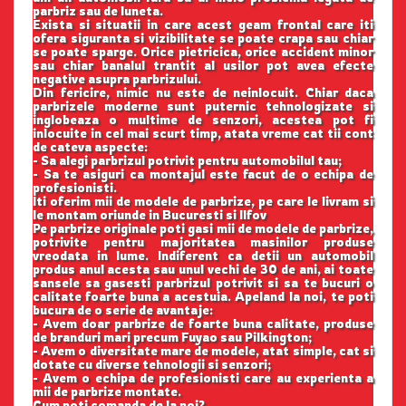
parbriz sau de luneta.
Exista si situatii in care acest geam frontal care iti
ofera siguranta si vizibilitate se poate crapa sau chiar
se poate sparge. Orice pietricica, orice accident minor
sau chiar banalul trantit al usilor pot avea efecte
negative asupra parbrizului.
Din fericire, nimic nu este de neinlocuit. Chiar daca
parbrizele moderne sunt puternic tehnologizate si
inglobeaza o multime de senzori, acestea pot fi
inlocuite in cel mai scurt timp, atata vreme cat tii cont
de cateva aspecte:
- Sa alegi parbrizul potrivit pentru automobilul tau;
- Sa te asiguri ca montajul este facut de o echipa de
profesionisti.
Iti oferim mii de modele de parbrize, pe care le livram si
le montam oriunde in Bucuresti si Ilfov
Pe parbrize originale poti gasi mii de modele de parbrize,
potrivite pentru majoritatea masinilor produse
vreodata in lume. Indiferent ca detii un automobil
produs anul acesta sau unul vechi de 30 de ani, ai toate
sansele sa gasesti parbrizul potrivit si sa te bucuri o
calitate foarte buna a acestuia. Apeland la noi, te poti
bucura de o serie de avantaje:
- Avem doar parbrize de foarte buna calitate, produse
de branduri mari precum Fuyao sau Pilkington;
- Avem o diversitate mare de modele, atat simple, cat si
dotate cu diverse tehnologii si senzori;
- Avem o echipa de profesionisti care au experienta a
mii de parbrize montate.
Cum poti comanda de la noi?