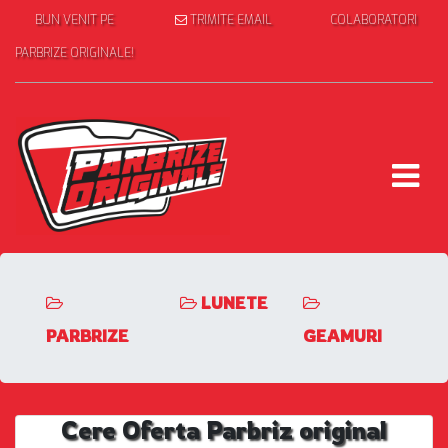
BUN VENIT PE
TRIMITE EMAIL
COLABORATORI
PARBRIZE ORIGINALE!
LUNETE
PARBRIZE
GEAMURI
Cere Oferta Parbriz original