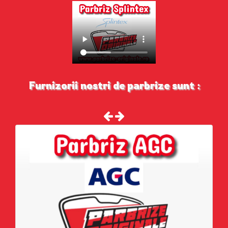
Furnizorii nostri de parbrize sunt :