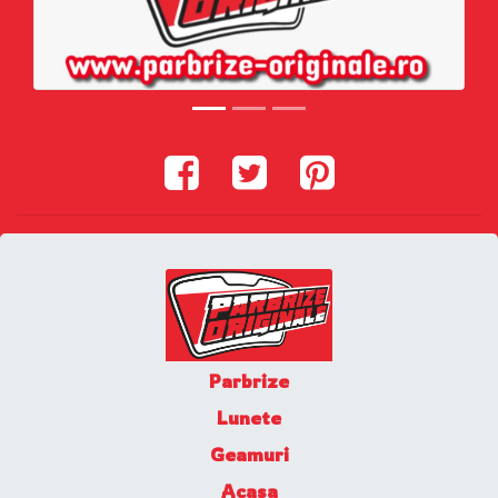
Parbrize
Lunete
Geamuri
Acasa