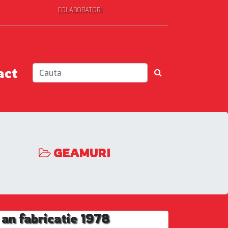
COLABORATORI
act
GEAMURI
an fabricatie 1978