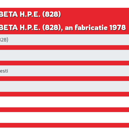
 BETA H.P.E. (828)
BETA H.P.E. (828), an fabricatie 1978