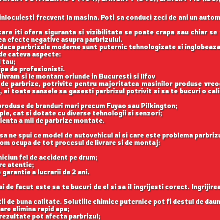
 inlocuiesti frecvent la masina. Poti sa conduci zeci de ani un autom
care iti ofera siguranta si vizibilitate se poate crapa sau chiar se
vea efecte negative asupra parbrizului.
ar daca parbrizele moderne sunt puternic tehnologizate si inglobeaza
 de cateva aspecte:
 tau;
ipa de profesionisti.
 livram si le montam oriunde in Bucuresti si Ilfov
 de parbrize, potrivite pentru majoritatea masinilor produse vreo
 ai toate sansele sa gasesti parbrizul potrivit si sa te bucuri o cal
 produse de branduri mari precum Fuyao sau Pilkington;
le, cat si dotate cu diverse tehnologii si senzori;
ienta a mii de parbrize montate.
sa ne spui ce model de autovehicul ai si care este problema parbrizu
 vom ocupa de tot procesul de livrare si de montaj:
e niciun fel de accident pe drum;
re atentie;
 garantie a lucrarii de 2 ani.
de facut este sa te bucuri de el si sa il ingrijesti corect. Ingrijir
tii de buna calitate. Solutiile chimice puternice pot fi destul de dau
are elimina rapid apa;
 rezultate pot afecta parbrizul;