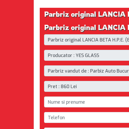
Parbriz original LANCIA
Parbriz original LANCIA 