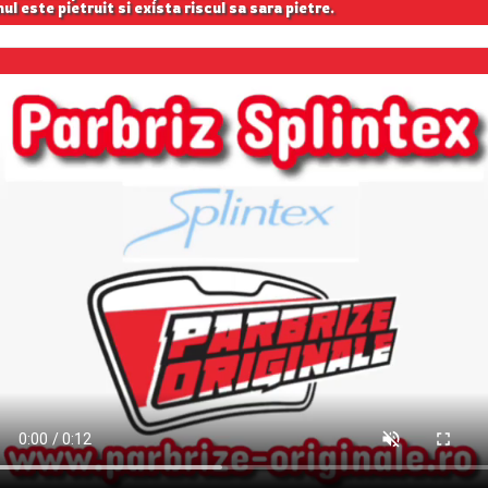
ul este pietruit si exista riscul sa sara pietre.