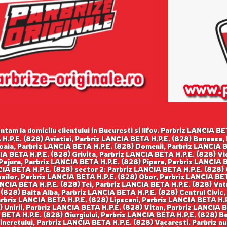
tam la domicilu clientului in Bucuresti si Ilfov. Parbriz LANCIA B
 H.P.E. (828) Aviatiei, Parbriz LANCIA BETA H.P.E. (828) Baneasa,
oaia, Parbriz LANCIA BETA H.P.E. (828) Domenii, Parbriz LANCIA 
IA BETA H.P.E. (828) Grivita, Parbriz LANCIA BETA H.P.E. (828) Vi
Pajura, Parbriz LANCIA BETA H.P.E. (828) Pipera, Parbriz LANCIA B
IA BETA H.P.E. (828) sector 2: Parbriz LANCIA BETA H.P.E. (828) 
osilor, Parbriz LANCIA BETA H.P.E. (828) Obor, Parbriz LANCIA BE
ANCIA BETA H.P.E. (828) Tei, Parbriz LANCIA BETA H.P.E. (828) Va
(828) Balta Alba, Parbriz LANCIA BETA H.P.E. (828) Centrul Civic,
rbriz LANCIA BETA H.P.E. (828) Lipscani, Parbriz LANCIA BETA H.P
) Unirii, Parbriz LANCIA BETA H.P.E. (828) Vitan, Parbriz LANCIA 
 BETA H.P.E. (828) Giurgiului, Parbriz LANCIA BETA H.P.E. (828) B
ineretului, Parbriz LANCIA BETA H.P.E. (828) Vacaresti. Parbriz a