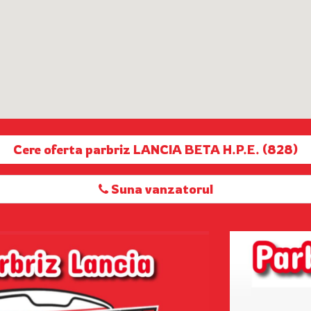
Cere oferta parbriz LANCIA BETA H.P.E. (828)
Suna vanzatorul