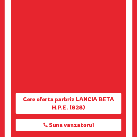
Cere oferta parbriz LANCIA BETA
H.P.E. (828)
Suna vanzatorul