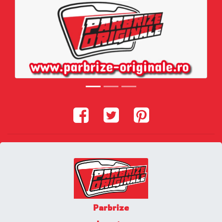
Parbrize