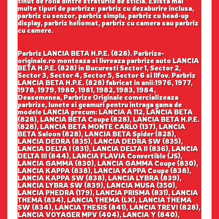
tinut de folia dintre straturile de sticla. Exista mai
multe tipuri de parbrize: parbriz cu dezaburire inclusa,
parbriz cu senzor, parbriz simplu, parbriz cu head-up
display, parbriz heliomat, parbriz cu camera sau parbriz
cu camere.
Parbriz LANCIA BETA H.P.E. (828). Parbrize-
originale.ro monteaza si livreaza parbrize auto LANCIA
BETA H.P.E. (828) in Bucuresti Sector 1, Sector 2,
Sector 3, Sector 4, Sector 5, Sector 6 si Ilfov. Parbriz
LANCIA BETA H.P.E. (828) fabricat in anii:1976, 1977,
1978, 1979, 1980, 1981, 1982, 1983, 1984,
Deasemenea, Parbrize Originale comercializeaza
parbrize, lunete si geamuri pentru intraga gama de
modele LANCIA precum: LANCIA A 112, LANCIA BETA
(828), LANCIA BETA Coupe (828), LANCIA BETA H.P.E.
(828), LANCIA BETA MONTE CARLO (137), LANCIA
BETA Saloon (828), LANCIA BETA Spider (828),
LANCIA DEDRA (835), LANCIA DEDRA SW (835),
LANCIA DELTA I (831), LANCIA DELTA II (836), LANCIA
DELTA III (844), LANCIA FLAVIA Convertible (JS),
LANCIA GAMMA (830), LANCIA GAMMA Coupe (830),
LANCIA KAPPA (838), LANCIA KAPPA Coupe (838),
LANCIA KAPPA SW (838), LANCIA LYBRA (839),
LANCIA LYBRA SW (839), LANCIA MUSA (350),
LANCIA PHEDRA (179), LANCIA PRISMA (831), LANCIA
THEMA (834), LANCIA THEMA (LX), LANCIA THEMA
SW (834), LANCIA THESIS (841), LANCIA TREVI (828),
LANCIA VOYAGER MPV (404), LANCIA Y (840),