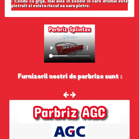
- Condu cu grija, mai ales in zonele in care drumul este
pietruit si exista riscul sa sara pietre.
Furnizorii nostri de parbrize sunt :