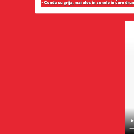
- Condu cu grija, mai ales in zonele in care drum