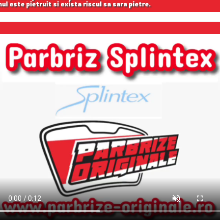
ul este pietruit si exista riscul sa sara pietre.