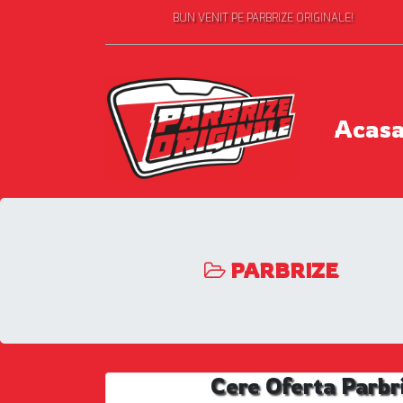
BUN VENIT PE PARBRIZE ORIGINALE!
Acas
PARBRIZE
Cere Oferta Parbr