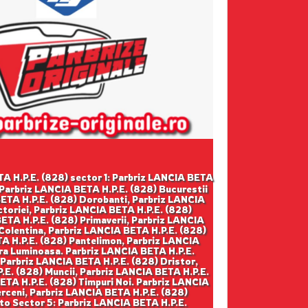
ETA H.P.E. (828) sector 1: Parbriz LANCIA BETA
 Parbriz LANCIA BETA H.P.E. (828) Bucurestii
BETA H.P.E. (828) Dorobanti, Parbriz LANCIA
ctoriei, Parbriz LANCIA BETA H.P.E. (828)
ETA H.P.E. (828) Primaverii, Parbriz LANCIA
Colentina, Parbriz LANCIA BETA H.P.E. (828)
TA H.P.E. (828) Pantelimon, Parbriz LANCIA
tra Luminoasa. Parbriz LANCIA BETA H.P.E.
 Parbriz LANCIA BETA H.P.E. (828) Dristor,
.E. (828) Muncii, Parbriz LANCIA BETA H.P.E.
BETA H.P.E. (828) Timpuri Noi. Parbriz LANCIA
erceni, Parbriz LANCIA BETA H.P.E. (828)
uto Sector 5: Parbriz LANCIA BETA H.P.E.